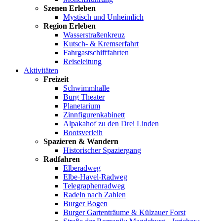
Szenen Erleben
Mystisch und Unheimlich
Region Erleben
Wasserstraßenkreuz
Kutsch- & Kremserfahrt
Fahrgastschifffahrten
Reiseleitung
Aktivitäten
Freizeit
Schwimmhalle
Burg Theater
Planetarium
Zinnfigurenkabinett
Alpakahof zu den Drei Linden
Bootsverleih
Spazieren & Wandern
Historischer Spaziergang
Radfahren
Elberadweg
Elbe-Havel-Radweg
Telegraphenradweg
Radeln nach Zahlen
Burger Bogen
Burger Gartenträume & Külzauer Forst