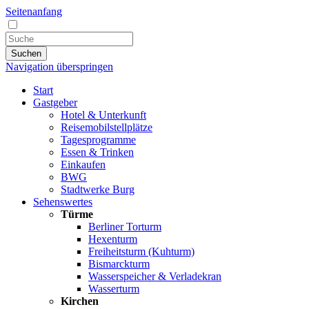
Seitenanfang
Suchen
Navigation überspringen
Start
Gastgeber
Hotel & Unterkunft
Reisemobilstellplätze
Tagesprogramme
Essen & Trinken
Einkaufen
BWG
Stadtwerke Burg
Sehenswertes
Türme
Berliner Torturm
Hexenturm
Freiheitsturm (Kuhturm)
Bismarckturm
Wasserspeicher & Verladekran
Wasserturm
Kirchen