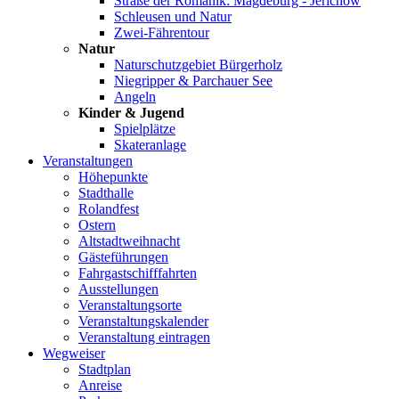
Straße der Romanik: Magdeburg - Jerichow
Schleusen und Natur
Zwei-Fährentour
Natur
Naturschutzgebiet Bürgerholz
Niegripper & Parchauer See
Angeln
Kinder & Jugend
Spielplätze
Skateranlage
Veranstaltungen
Höhepunkte
Stadthalle
Rolandfest
Ostern
Altstadtweihnacht
Gästeführungen
Fahrgastschifffahrten
Ausstellungen
Veranstaltungsorte
Veranstaltungskalender
Veranstaltung eintragen
Wegweiser
Stadtplan
Anreise