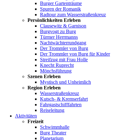
Burger Gartenträume
Spuren der Romanik
Radtour zum Wasserstraßenkreuz
Persönlichkeiten Erleben
Clausewitz & Garnison
Burgvogt zu Burg
Türmer Herrmanns
Nachtwächterrundgang
Der Trommler von Burg
Der Trommler von Burg für Kinder
Streifzug mit Frau Holle
Knecht Ruprecht
Mönchsführung
Szenen Erleben
Mystisch und Unheimlich
Region Erleben
Wasserstraßenkreuz
Kutsch- & Kremserfahrt
Fahrgastschifffahrten
Reiseleitung
Aktivitäten
Freizeit
Schwimmhalle
Burg Theater
Planetarium