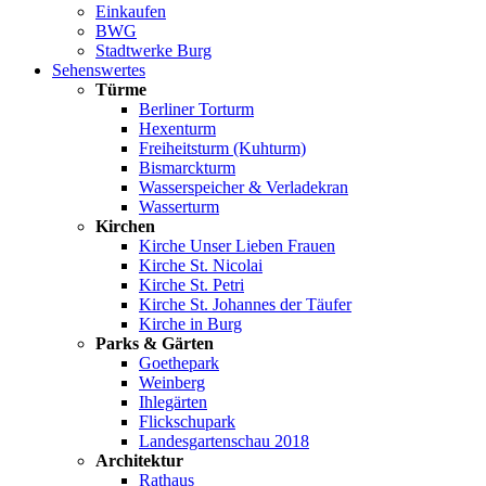
Einkaufen
BWG
Stadtwerke Burg
Sehenswertes
Türme
Berliner Torturm
Hexenturm
Freiheitsturm (Kuhturm)
Bismarckturm
Wasserspeicher & Verladekran
Wasserturm
Kirchen
Kirche Unser Lieben Frauen
Kirche St. Nicolai
Kirche St. Petri
Kirche St. Johannes der Täufer
Kirche in Burg
Parks & Gärten
Goethepark
Weinberg
Ihlegärten
Flickschupark
Landesgartenschau 2018
Architektur
Rathaus