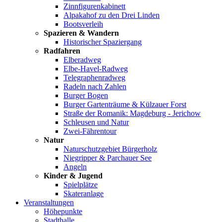
Zinnfigurenkabinett
Alpakahof zu den Drei Linden
Bootsverleih
Spazieren & Wandern
Historischer Spaziergang
Radfahren
Elberadweg
Elbe-Havel-Radweg
Telegraphenradweg
Radeln nach Zahlen
Burger Bogen
Burger Gartenträume & Külzauer Forst
Straße der Romanik: Magdeburg - Jerichow
Schleusen und Natur
Zwei-Fährentour
Natur
Naturschutzgebiet Bürgerholz
Niegripper & Parchauer See
Angeln
Kinder & Jugend
Spielplätze
Skateranlage
Veranstaltungen
Höhepunkte
Stadthalle