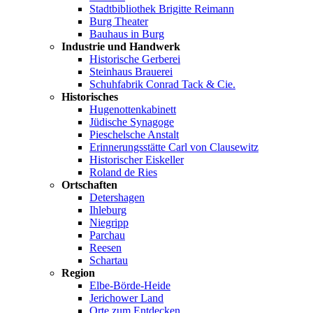
Stadtbibliothek Brigitte Reimann
Burg Theater
Bauhaus in Burg
Industrie und Handwerk
Historische Gerberei
Steinhaus Brauerei
Schuhfabrik Conrad Tack & Cie.
Historisches
Hugenottenkabinett
Jüdische Synagoge
Pieschelsche Anstalt
Erinnerungsstätte Carl von Clausewitz
Historischer Eiskeller
Roland de Ries
Ortschaften
Detershagen
Ihleburg
Niegripp
Parchau
Reesen
Schartau
Region
Elbe-Börde-Heide
Jerichower Land
Orte zum Entdecken