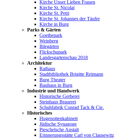
Kirche Unser Lieben Frauen
Kirche St. Nicolai
Kirche St. Petri
Kirche St. Johannes der Täufer
Kirche in Burg
Parks & Gärten
Goethepark
Weinberg
Ihlegärten
Flickschupark
Landesgartenschau 2018
Architektur
Rathaus
Stadtbibliothek Brigitte Reimann
Burg Theater
Bauhaus in Burg
Industrie und Handwerk
Historische Gerberei
Steinhaus Brauerei
Schuhfabrik Conrad Tack & Cie.
Historisches
Hugenottenkabinett
Jüdische Synagoge
Pieschelsche Anstalt
Erinnerungsstätte Carl von Clausewitz