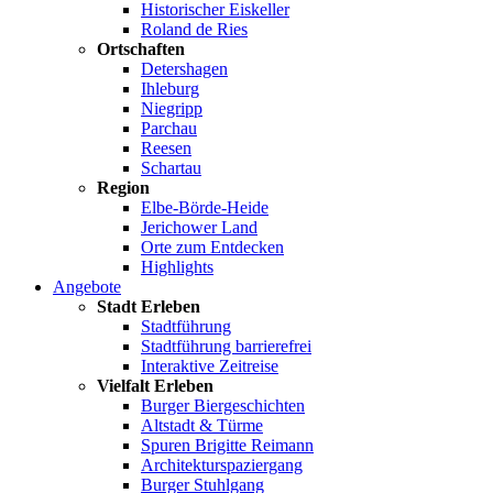
Historischer Eiskeller
Roland de Ries
Ortschaften
Detershagen
Ihleburg
Niegripp
Parchau
Reesen
Schartau
Region
Elbe-Börde-Heide
Jerichower Land
Orte zum Entdecken
Highlights
Angebote
Stadt Erleben
Stadtführung
Stadtführung barrierefrei
Interaktive Zeitreise
Vielfalt Erleben
Burger Biergeschichten
Altstadt & Türme
Spuren Brigitte Reimann
Architekturspaziergang
Burger Stuhlgang