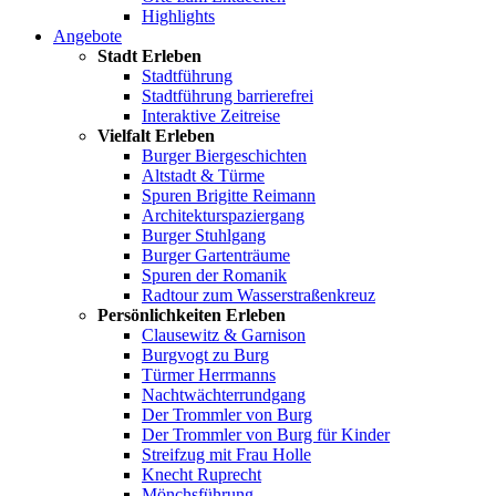
Highlights
Angebote
Stadt Erleben
Stadtführung
Stadtführung barrierefrei
Interaktive Zeitreise
Vielfalt Erleben
Burger Biergeschichten
Altstadt & Türme
Spuren Brigitte Reimann
Architekturspaziergang
Burger Stuhlgang
Burger Gartenträume
Spuren der Romanik
Radtour zum Wasserstraßenkreuz
Persönlichkeiten Erleben
Clausewitz & Garnison
Burgvogt zu Burg
Türmer Herrmanns
Nachtwächterrundgang
Der Trommler von Burg
Der Trommler von Burg für Kinder
Streifzug mit Frau Holle
Knecht Ruprecht
Mönchsführung