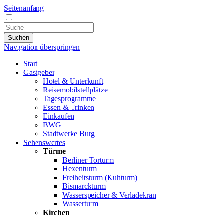
Seitenanfang
Suchen
Navigation überspringen
Start
Gastgeber
Hotel & Unterkunft
Reisemobilstellplätze
Tagesprogramme
Essen & Trinken
Einkaufen
BWG
Stadtwerke Burg
Sehenswertes
Türme
Berliner Torturm
Hexenturm
Freiheitsturm (Kuhturm)
Bismarckturm
Wasserspeicher & Verladekran
Wasserturm
Kirchen