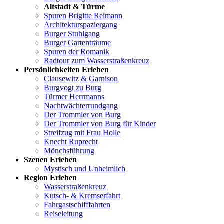
Altstadt & Türme
Spuren Brigitte Reimann
Architekturspaziergang
Burger Stuhlgang
Burger Gartenträume
Spuren der Romanik
Radtour zum Wasserstraßenkreuz
Persönlichkeiten Erleben
Clausewitz & Garnison
Burgvogt zu Burg
Türmer Herrmanns
Nachtwächterrundgang
Der Trommler von Burg
Der Trommler von Burg für Kinder
Streifzug mit Frau Holle
Knecht Ruprecht
Mönchsführung
Szenen Erleben
Mystisch und Unheimlich
Region Erleben
Wasserstraßenkreuz
Kutsch- & Kremserfahrt
Fahrgastschifffahrten
Reiseleitung