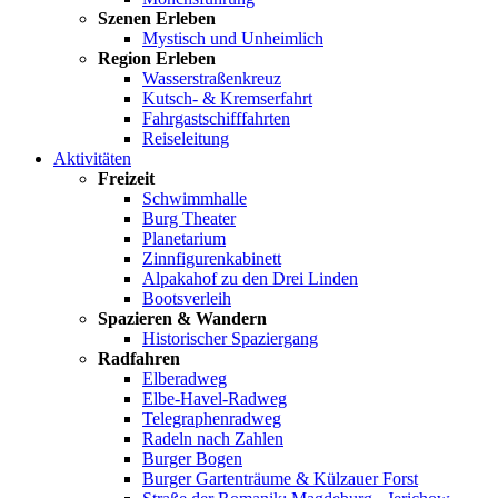
Szenen Erleben
Mystisch und Unheimlich
Region Erleben
Wasserstraßenkreuz
Kutsch- & Kremserfahrt
Fahrgastschifffahrten
Reiseleitung
Aktivitäten
Freizeit
Schwimmhalle
Burg Theater
Planetarium
Zinnfigurenkabinett
Alpakahof zu den Drei Linden
Bootsverleih
Spazieren & Wandern
Historischer Spaziergang
Radfahren
Elberadweg
Elbe-Havel-Radweg
Telegraphenradweg
Radeln nach Zahlen
Burger Bogen
Burger Gartenträume & Külzauer Forst