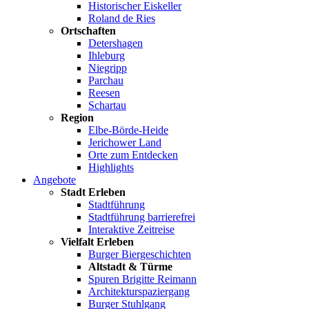
Historischer Eiskeller
Roland de Ries
Ortschaften
Detershagen
Ihleburg
Niegripp
Parchau
Reesen
Schartau
Region
Elbe-Börde-Heide
Jerichower Land
Orte zum Entdecken
Highlights
Angebote
Stadt Erleben
Stadtführung
Stadtführung barrierefrei
Interaktive Zeitreise
Vielfalt Erleben
Burger Biergeschichten
Altstadt & Türme
Spuren Brigitte Reimann
Architekturspaziergang
Burger Stuhlgang