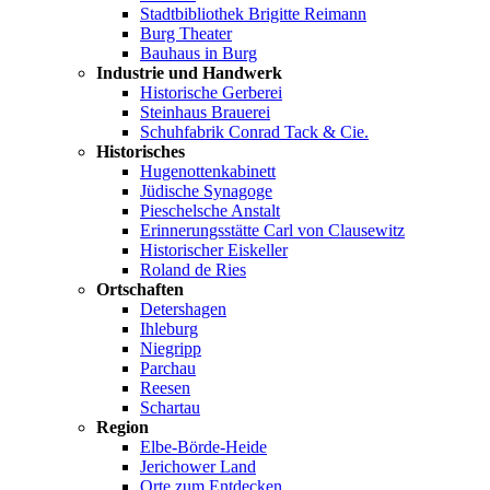
Stadtbibliothek Brigitte Reimann
Burg Theater
Bauhaus in Burg
Industrie und Handwerk
Historische Gerberei
Steinhaus Brauerei
Schuhfabrik Conrad Tack & Cie.
Historisches
Hugenottenkabinett
Jüdische Synagoge
Pieschelsche Anstalt
Erinnerungsstätte Carl von Clausewitz
Historischer Eiskeller
Roland de Ries
Ortschaften
Detershagen
Ihleburg
Niegripp
Parchau
Reesen
Schartau
Region
Elbe-Börde-Heide
Jerichower Land
Orte zum Entdecken