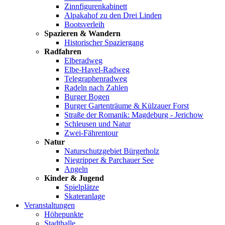
Zinnfigurenkabinett
Alpakahof zu den Drei Linden
Bootsverleih
Spazieren & Wandern
Historischer Spaziergang
Radfahren
Elberadweg
Elbe-Havel-Radweg
Telegraphenradweg
Radeln nach Zahlen
Burger Bogen
Burger Gartenträume & Külzauer Forst
Straße der Romanik: Magdeburg - Jerichow
Schleusen und Natur
Zwei-Fährentour
Natur
Naturschutzgebiet Bürgerholz
Niegripper & Parchauer See
Angeln
Kinder & Jugend
Spielplätze
Skateranlage
Veranstaltungen
Höhepunkte
Stadthalle