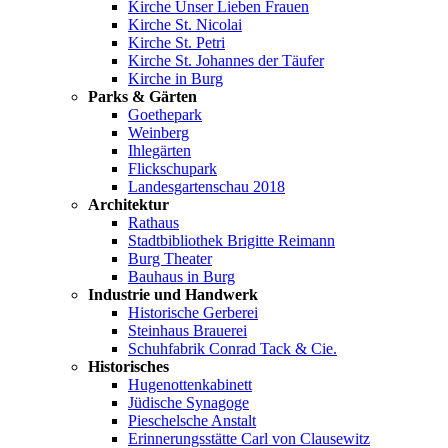
Kirche Unser Lieben Frauen
Kirche St. Nicolai
Kirche St. Petri
Kirche St. Johannes der Täufer
Kirche in Burg
Parks & Gärten
Goethepark
Weinberg
Ihlegärten
Flickschupark
Landesgartenschau 2018
Architektur
Rathaus
Stadtbibliothek Brigitte Reimann
Burg Theater
Bauhaus in Burg
Industrie und Handwerk
Historische Gerberei
Steinhaus Brauerei
Schuhfabrik Conrad Tack & Cie.
Historisches
Hugenottenkabinett
Jüdische Synagoge
Pieschelsche Anstalt
Erinnerungsstätte Carl von Clausewitz