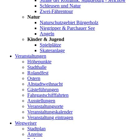
Straße der Romanik: Magdeburg - Jerichow
Schleusen und Natur
Zwei-Fährentour
Natur
Naturschutzgebiet Bürgerholz
Niegripper & Parchauer See
Angeln
Kinder & Jugend
Spielplätze
Skateranlage
Veranstaltungen
Höhepunkte
Stadthalle
Rolandfest
Ostern
Altstadtweihnacht
Gästeführungen
Fahrgastschifffahrten
Ausstellungen
Veranstaltungsorte
Veranstaltungskalender
Veranstaltung eintragen
Wegweiser
Stadtplan
Anreise