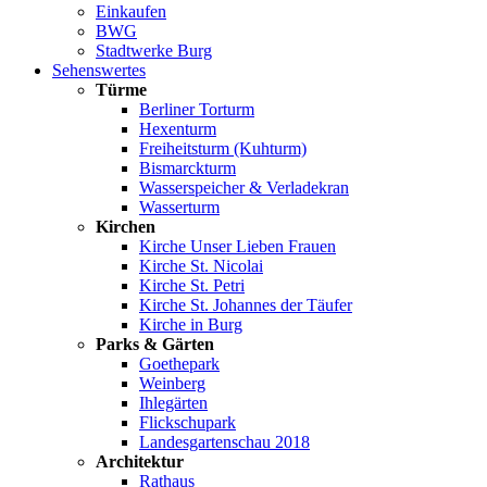
Einkaufen
BWG
Stadtwerke Burg
Sehenswertes
Türme
Berliner Torturm
Hexenturm
Freiheitsturm (Kuhturm)
Bismarckturm
Wasserspeicher & Verladekran
Wasserturm
Kirchen
Kirche Unser Lieben Frauen
Kirche St. Nicolai
Kirche St. Petri
Kirche St. Johannes der Täufer
Kirche in Burg
Parks & Gärten
Goethepark
Weinberg
Ihlegärten
Flickschupark
Landesgartenschau 2018
Architektur
Rathaus