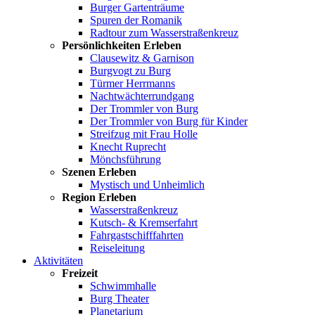
Burger Gartenträume
Spuren der Romanik
Radtour zum Wasserstraßenkreuz
Persönlichkeiten Erleben
Clausewitz & Garnison
Burgvogt zu Burg
Türmer Herrmanns
Nachtwächterrundgang
Der Trommler von Burg
Der Trommler von Burg für Kinder
Streifzug mit Frau Holle
Knecht Ruprecht
Mönchsführung
Szenen Erleben
Mystisch und Unheimlich
Region Erleben
Wasserstraßenkreuz
Kutsch- & Kremserfahrt
Fahrgastschifffahrten
Reiseleitung
Aktivitäten
Freizeit
Schwimmhalle
Burg Theater
Planetarium