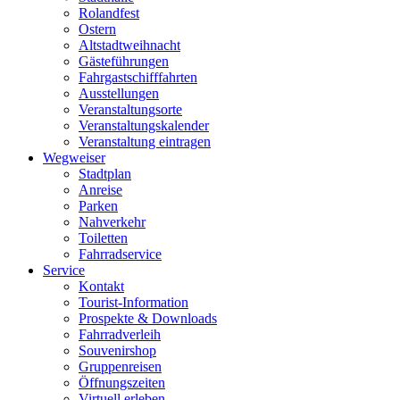
Rolandfest
Ostern
Altstadtweihnacht
Gästeführungen
Fahrgastschifffahrten
Ausstellungen
Veranstaltungsorte
Veranstaltungskalender
Veranstaltung eintragen
Wegweiser
Stadtplan
Anreise
Parken
Nahverkehr
Toiletten
Fahrradservice
Service
Kontakt
Tourist-Information
Prospekte & Downloads
Fahrradverleih
Souvenirshop
Gruppenreisen
Öffnungszeiten
Virtuell erleben