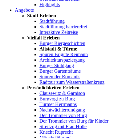
Highlights
Angebote
Stadt Erleben
Stadtführung
Stadtführung barrierefrei
Interaktive Zeitreise
Vielfalt Erleben
Burger Biergeschichten
Altstadt & Türme
Spuren Brigitte Reimann
Architekturspaziergang
Burger Stuhlgang
Burger Gartenträume
Spuren der Romanik
Radtour zum Wasserstraßenkreuz
Persönlichkeiten Erleben
Clausewitz & Garnison
Burgvogt zu Burg
Türmer Herrmanns
Nachtwächterrundgang
Der Trommler von Burg
Der Trommler von Burg für Kinder
Streifzug mit Frau Holle
Knecht Ruprecht
Mönchsführung