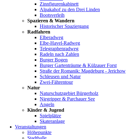
Zinnfigurenkabinett
Alpakahof zu den Drei Linden
Bootsverleih
Spazieren & Wandern
Historischer Spaziergang
Radfahren
Elberadweg
Elbe-Havel-Radweg
Telegraphenradweg
Radeln nach Zahlen
Burger Bogen
Burger Gartenträume & Külzauer Forst
Straße der Romanik: Magdeburg - Jerichow
Schleusen und Natur
Zwei-Fährentour
Natur
Naturschutzgebiet Bürgerholz
Niegripper & Parchauer See
Angeln
Kinder & Jugend
Spielplätze
Skateranlage
Veranstaltungen
Höhepunkte
Stadthalle