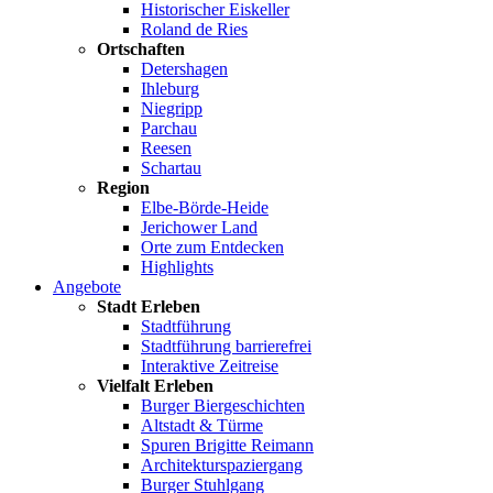
Historischer Eiskeller
Roland de Ries
Ortschaften
Detershagen
Ihleburg
Niegripp
Parchau
Reesen
Schartau
Region
Elbe-Börde-Heide
Jerichower Land
Orte zum Entdecken
Highlights
Angebote
Stadt Erleben
Stadtführung
Stadtführung barrierefrei
Interaktive Zeitreise
Vielfalt Erleben
Burger Biergeschichten
Altstadt & Türme
Spuren Brigitte Reimann
Architekturspaziergang
Burger Stuhlgang