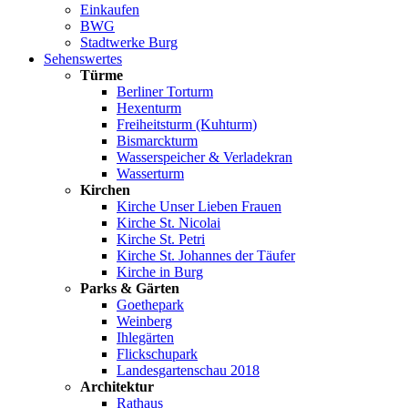
Einkaufen
BWG
Stadtwerke Burg
Sehenswertes
Türme
Berliner Torturm
Hexenturm
Freiheitsturm (Kuhturm)
Bismarckturm
Wasserspeicher & Verladekran
Wasserturm
Kirchen
Kirche Unser Lieben Frauen
Kirche St. Nicolai
Kirche St. Petri
Kirche St. Johannes der Täufer
Kirche in Burg
Parks & Gärten
Goethepark
Weinberg
Ihlegärten
Flickschupark
Landesgartenschau 2018
Architektur
Rathaus