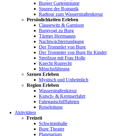
Burger Gartenträume
Spuren der Romanik
Radtour zum Wasserstraßenkreuz
Persönlichkeiten Erleben
Clausewitz & Garnison
Burgvogt zu Burg
Türmer Herrmanns
Nachtwächterrundgang
Der Trommler von Burg
Der Trommler von Burg für Kinder
Streifzug mit Frau Holle
Knecht Ruprecht
Mönchsführung
Szenen Erleben
Mystisch und Unheimlich
Region Erleben
Wasserstraßenkreuz
Kutsch- & Kremserfahrt
Fahrgastschifffahrten
Reiseleitung
Aktivitäten
Freizeit
Schwimmhalle
Burg Theater
Planetarium