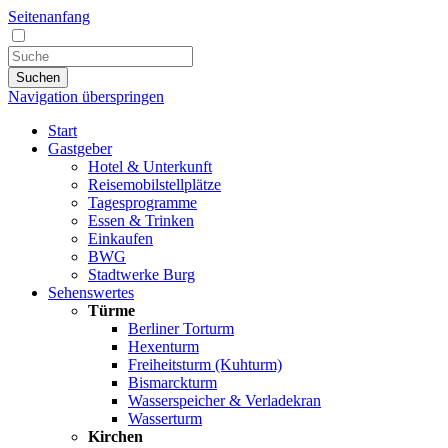
Seitenanfang
Suchen
Navigation überspringen
Start
Gastgeber
Hotel & Unterkunft
Reisemobilstellplätze
Tagesprogramme
Essen & Trinken
Einkaufen
BWG
Stadtwerke Burg
Sehenswertes
Türme
Berliner Torturm
Hexenturm
Freiheitsturm (Kuhturm)
Bismarckturm
Wasserspeicher & Verladekran
Wasserturm
Kirchen