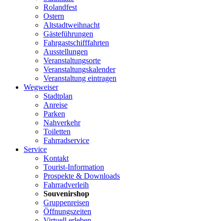
Rolandfest
Ostern
Altstadtweihnacht
Gästeführungen
Fahrgastschifffahrten
Ausstellungen
Veranstaltungsorte
Veranstaltungskalender
Veranstaltung eintragen
Wegweiser
Stadtplan
Anreise
Parken
Nahverkehr
Toiletten
Fahrradservice
Service
Kontakt
Tourist-Information
Prospekte & Downloads
Fahrradverleih
Souvenirshop
Gruppenreisen
Öffnungszeiten
Virtuell erleben