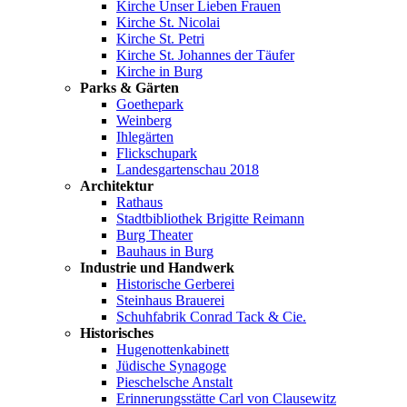
Kirche Unser Lieben Frauen
Kirche St. Nicolai
Kirche St. Petri
Kirche St. Johannes der Täufer
Kirche in Burg
Parks & Gärten
Goethepark
Weinberg
Ihlegärten
Flickschupark
Landesgartenschau 2018
Architektur
Rathaus
Stadtbibliothek Brigitte Reimann
Burg Theater
Bauhaus in Burg
Industrie und Handwerk
Historische Gerberei
Steinhaus Brauerei
Schuhfabrik Conrad Tack & Cie.
Historisches
Hugenottenkabinett
Jüdische Synagoge
Pieschelsche Anstalt
Erinnerungsstätte Carl von Clausewitz