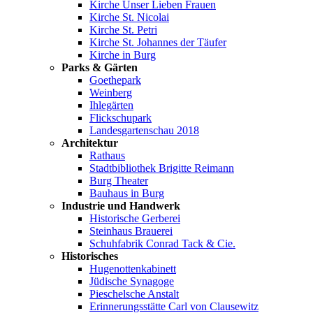
Kirche Unser Lieben Frauen
Kirche St. Nicolai
Kirche St. Petri
Kirche St. Johannes der Täufer
Kirche in Burg
Parks & Gärten
Goethepark
Weinberg
Ihlegärten
Flickschupark
Landesgartenschau 2018
Architektur
Rathaus
Stadtbibliothek Brigitte Reimann
Burg Theater
Bauhaus in Burg
Industrie und Handwerk
Historische Gerberei
Steinhaus Brauerei
Schuhfabrik Conrad Tack & Cie.
Historisches
Hugenottenkabinett
Jüdische Synagoge
Pieschelsche Anstalt
Erinnerungsstätte Carl von Clausewitz