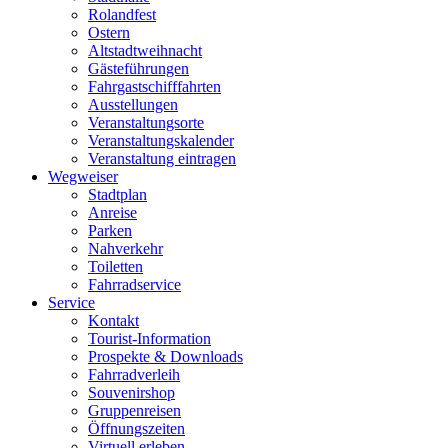
Rolandfest
Ostern
Altstadtweihnacht
Gästeführungen
Fahrgastschifffahrten
Ausstellungen
Veranstaltungsorte
Veranstaltungskalender
Veranstaltung eintragen
Wegweiser
Stadtplan
Anreise
Parken
Nahverkehr
Toiletten
Fahrradservice
Service
Kontakt
Tourist-Information
Prospekte & Downloads
Fahrradverleih
Souvenirshop
Gruppenreisen
Öffnungszeiten
Virtuell erleben