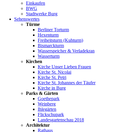
Einkaufen
BWG
Stadtwerke Burg
Sehenswertes
Türme
Berliner Torturm
Hexenturm
Freiheitsturm (Kuhturm)
Bismarckturm
Wasserspeicher & Verladekran
Wasserturm
Kirchen
Kirche Unser Lieben Frauen
Kirche St. Nicolai
Kirche St. Petri
Kirche St. Johannes der Täufer
Kirche in Burg
Parks & Gärten
Goethepark
Weinberg
Ihlegärten
Flickschupark
Landesgartenschau 2018
Architektur
Rathaus