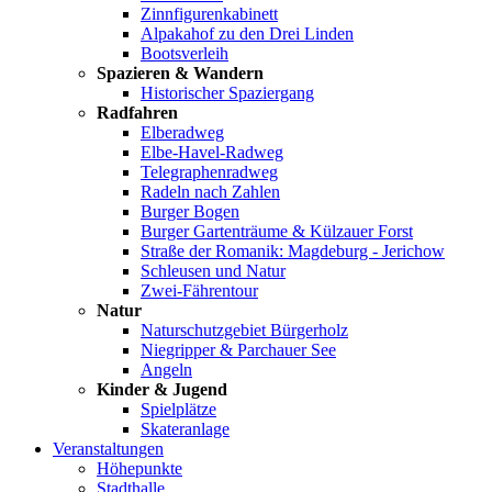
Zinnfigurenkabinett
Alpakahof zu den Drei Linden
Bootsverleih
Spazieren & Wandern
Historischer Spaziergang
Radfahren
Elberadweg
Elbe-Havel-Radweg
Telegraphenradweg
Radeln nach Zahlen
Burger Bogen
Burger Gartenträume & Külzauer Forst
Straße der Romanik: Magdeburg - Jerichow
Schleusen und Natur
Zwei-Fährentour
Natur
Naturschutzgebiet Bürgerholz
Niegripper & Parchauer See
Angeln
Kinder & Jugend
Spielplätze
Skateranlage
Veranstaltungen
Höhepunkte
Stadthalle