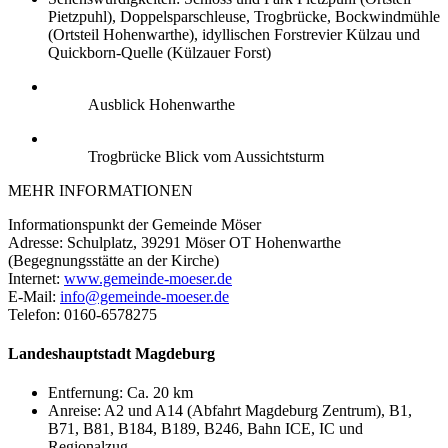
Pietzpuhl), Doppelsparschleuse, Trogbrücke, Bockwindmühle
(Ortsteil Hohenwarthe), idyllischen Forstrevier Külzau und
Quickborn-Quelle (Külzauer Forst)
Ausblick Hohenwarthe
Trogbrücke Blick vom Aussichtsturm
MEHR INFORMATIONEN
Informationspunkt der Gemeinde Möser
Adresse: Schulplatz, 39291 Möser OT Hohenwarthe
(Begegnungsstätte an der Kirche)
Internet:
www.gemeinde-moeser.de
E-Mail:
info@gemeinde-moeser.de
Telefon: 0160-6578275
Landeshauptstadt Magdeburg
Entfernung: Ca. 20 km
Anreise: A2 und A14 (Abfahrt Magdeburg Zentrum), B1,
B71, B81, B184, B189, B246, Bahn ICE, IC und
Regionalzug