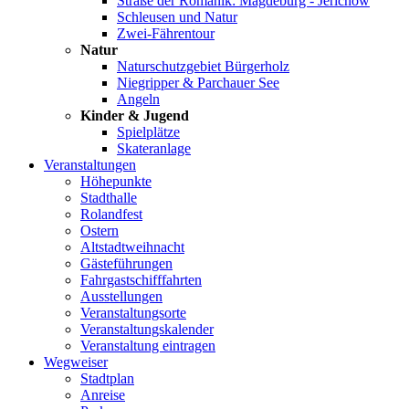
Straße der Romanik: Magdeburg - Jerichow
Schleusen und Natur
Zwei-Fährentour
Natur
Naturschutzgebiet Bürgerholz
Niegripper & Parchauer See
Angeln
Kinder & Jugend
Spielplätze
Skateranlage
Veranstaltungen
Höhepunkte
Stadthalle
Rolandfest
Ostern
Altstadtweihnacht
Gästeführungen
Fahrgastschifffahrten
Ausstellungen
Veranstaltungsorte
Veranstaltungskalender
Veranstaltung eintragen
Wegweiser
Stadtplan
Anreise