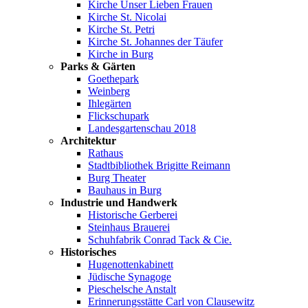
Kirche Unser Lieben Frauen
Kirche St. Nicolai
Kirche St. Petri
Kirche St. Johannes der Täufer
Kirche in Burg
Parks & Gärten
Goethepark
Weinberg
Ihlegärten
Flickschupark
Landesgartenschau 2018
Architektur
Rathaus
Stadtbibliothek Brigitte Reimann
Burg Theater
Bauhaus in Burg
Industrie und Handwerk
Historische Gerberei
Steinhaus Brauerei
Schuhfabrik Conrad Tack & Cie.
Historisches
Hugenottenkabinett
Jüdische Synagoge
Pieschelsche Anstalt
Erinnerungsstätte Carl von Clausewitz