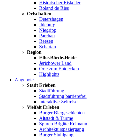
Historischer Eiskeller
Roland de Ries
Ortschaften
Detershagen
Ihleburg
Niegripp
Parchau
Reesen
Schartau
Region
Elbe-Börde-Heide
Jerichower Land
Orte zum Entdecken
Highlights
Angebote
Stadt Erleben
Stadtführung
Stadtführung barrierefrei
Interaktive Zeitreise
Vielfalt Erleben
Burger Biergeschichten
Altstadt & Türme
Spuren Brigitte Reimann
Architekturspaziergang
Burger Stuhlgang