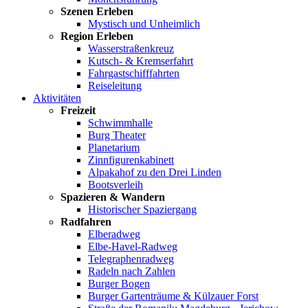
Szenen Erleben
Mystisch und Unheimlich
Region Erleben
Wasserstraßenkreuz
Kutsch- & Kremserfahrt
Fahrgastschifffahrten
Reiseleitung
Aktivitäten
Freizeit
Schwimmhalle
Burg Theater
Planetarium
Zinnfigurenkabinett
Alpakahof zu den Drei Linden
Bootsverleih
Spazieren & Wandern
Historischer Spaziergang
Radfahren
Elberadweg
Elbe-Havel-Radweg
Telegraphenradweg
Radeln nach Zahlen
Burger Bogen
Burger Gartenträume & Külzauer Forst