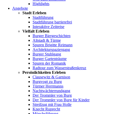
Highlights
Angebote
Stadt Erleben
Stadtführung
Stadtführung barrierefrei
Interaktive Zeitreise
Vielfalt Erleben
Burger Biergeschichten
Altstadt & Türme
Spuren Brigitte Reimann
Architekturspaziergang
Burger Stuhlgang
Burger Gartenträume
Spuren der Romanik
Radtour zum Wasserstraßenkreuz
Persönlichkeiten Erleben
Clausewitz & Garnison
Burgvogt zu Burg
Türmer Herrmanns
Nachtwächterrundgang
Der Trommler von Burg
Der Trommler von Burg für Kinder
Streifzug mit Frau Holle
Knecht Ruprecht
Mönchsführung