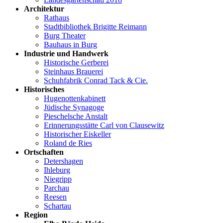
Architektur
Rathaus
Stadtbibliothek Brigitte Reimann
Burg Theater
Bauhaus in Burg
Industrie und Handwerk
Historische Gerberei
Steinhaus Brauerei
Schuhfabrik Conrad Tack & Cie.
Historisches
Hugenottenkabinett
Jüdische Synagoge
Pieschelsche Anstalt
Erinnerungsstätte Carl von Clausewitz
Historischer Eiskeller
Roland de Ries
Ortschaften
Detershagen
Ihleburg
Niegripp
Parchau
Reesen
Schartau
Region