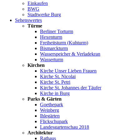
Einkaufen
BWG
Stadtwerke Burg
Sehenswertes
Türme
Berliner Torturm
Hexenturm
Freiheitsturm (Kuhturm)
Bismarckturm
Wasserspeicher & Verladekran
Wasserturm
Kirchen
Kirche Unser Lieben Frauen
Kirche St. Nicolai
Kirche St. Petri
Kirche St. Johannes der Täufer
Kirche in Burg
Parks & Gärten
Goethepark
Weinberg
Ihlegärten
Flickschupark
Landesgartenschau 2018
Architektur
Rathaus