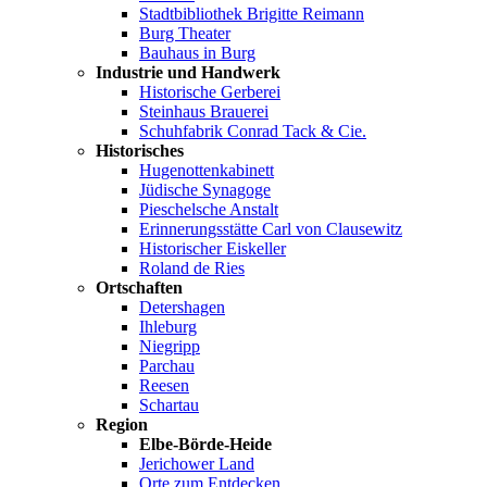
Stadtbibliothek Brigitte Reimann
Burg Theater
Bauhaus in Burg
Industrie und Handwerk
Historische Gerberei
Steinhaus Brauerei
Schuhfabrik Conrad Tack & Cie.
Historisches
Hugenottenkabinett
Jüdische Synagoge
Pieschelsche Anstalt
Erinnerungsstätte Carl von Clausewitz
Historischer Eiskeller
Roland de Ries
Ortschaften
Detershagen
Ihleburg
Niegripp
Parchau
Reesen
Schartau
Region
Elbe-Börde-Heide
Jerichower Land
Orte zum Entdecken