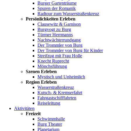
Burger Gartenträume
Spuren der Romanik
Radtour zum Wasserstraßenkreuz
Persönlichkeiten Erleben
Clausewitz & Garnison
Burgvogt zu Burg
Türmer Herrmanns
Nachtwächterrundgang
Der Trommler von Burg
Der Trommler von Burg für Kinder
Streifzug mit Frau Holle
Knecht Ruprecht
Mönchsführung
Szenen Erleben
Mystisch und Unheimlich
Region Erleben
Wasserstraßenkreuz
Kutsch- & Kremserfahrt
Fahrgastschifffahrten
Reiseleitung
Aktivitäten
Freizeit
Schwimmhalle
Burg Theater
Planetarium