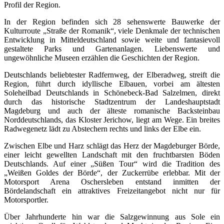
Profil der Region.
In der Region befinden sich 28 sehenswerte Bauwerke der
Kulturroute „Straße der Romanik“, viele Denkmale der technischen
Entwicklung in Mitteldeutschland sowie weite und fantasievoll
gestaltete Parks und Gartenanlagen. Liebenswerte und
ungewöhnliche Museen erzählen die Geschichten der Region.
Deutschlands beliebtester Radfernweg, der Elberadweg, streift die
Region, führt durch idyllische Elbauen, vorbei am ältesten
Soleheilbad Deutschlands in Schönebeck-Bad Salzelmen, direkt
durch das historische Stadtzentrum der Landeshauptstadt
Magdeburg und auch der älteste romanische Backsteinbau
Norddeutschlands, das Kloster Jerichow, liegt am Wege. Ein breites
Radwegenetz lädt zu Abstechern rechts und links der Elbe ein.
Zwischen Elbe und Harz schlägt das Herz der Magdeburger Börde,
einer leicht gewellten Landschaft mit den fruchtbarsten Böden
Deutschlands. Auf einer „Süßen Tour“ wird die Tradition des
„Weißen Goldes der Börde“, der Zuckerrübe erlebbar. Mit der
Motorsport Arena Oschersleben entstand inmitten der
Bördelandschaft ein attraktives Freizeitangebot nicht nur für
Motorsportler.
Über Jahrhunderte hin war die Salzgewinnung aus Sole ein