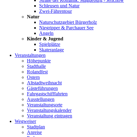
Straße der Romanik: Magdeburg - Jerichow
Schleusen und Natur
Zwei-Fährentour
Natur
Naturschutzgebiet Bürgerholz
Niegripper & Parchauer See
Angeln
Kinder & Jugend
Spielplätze
Skateranlage
Veranstaltungen
Höhepunkte
Stadthalle
Rolandfest
Ostern
Altstadtweihnacht
Gästeführungen
Fahrgastschifffahrten
Ausstellungen
Veranstaltungsorte
Veranstaltungskalender
Veranstaltung eintragen
Wegweiser
Stadtplan
Anreise