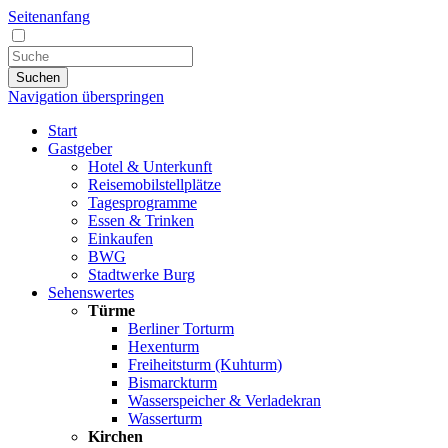
Seitenanfang
Suchen
Navigation überspringen
Start
Gastgeber
Hotel & Unterkunft
Reisemobilstellplätze
Tagesprogramme
Essen & Trinken
Einkaufen
BWG
Stadtwerke Burg
Sehenswertes
Türme
Berliner Torturm
Hexenturm
Freiheitsturm (Kuhturm)
Bismarckturm
Wasserspeicher & Verladekran
Wasserturm
Kirchen