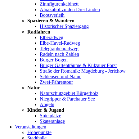
Zinnfigurenkabinett
Alpakahof zu den Drei Linden
Bootsverleih
Spazieren & Wandern
Historischer Spaziergang
Radfahren
Elberadweg
Elbe-Havel-Radweg
Telegraphenradweg
Radeln nach Zahlen
Burger Bogen
Burger Gartenträume & Külzauer Forst
Straße der Romanik: Magdeburg - Jerichow
Schleusen und Natur
Zwei-Fährentour
Natur
Naturschutzgebiet Bürgerholz
Niegripper & Parchauer See
Angeln
Kinder & Jugend
Spielplätze
Skateranlage
Veranstaltungen
Höhepunkte
Stadthalle