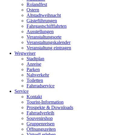
Rolandfest
Ostern
Altstadtweihnacht
Gästeführungen
Fahrgastschifffahrten
Ausstellungen
Veranstaltungsorte
Veranstaltungskalender
Veranstaltung eintragen
Wegweiser
Stadtplan
Anreise
Parken
Nahverkehr
Toiletten
Fahrradservice
Service
Kontakt
Tourist-Information
Prospekte & Downloads
Fahrradverleih
Souvenirshop
Gruppenreisen
Öffnungszeiten
Virtuell erleben