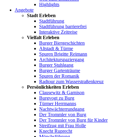
Highlights
Angebote
Stadt Erleben
Stadtführung
Stadtführung barrierefrei
Interaktive Zeitreise
Vielfalt Erleben
Burger Biergeschichten
Altstadt & Türme
Spuren Brigitte Reimann
Architekturspaziergang
Burger Stuhlgang
Burger Gartenträume
Spuren der Romanik
Radtour zum Wasserstraßenkreuz
Persönlichkeiten Erleben
Clausewitz & Garnison
Burgvogt zu Burg
Türmer Herrmanns
Nachtwächterrundgang
Der Trommler von Burg
Der Trommler von Burg für Kinder
Streifzug mit Frau Holle
Knecht Ruprecht
Mönchsführung