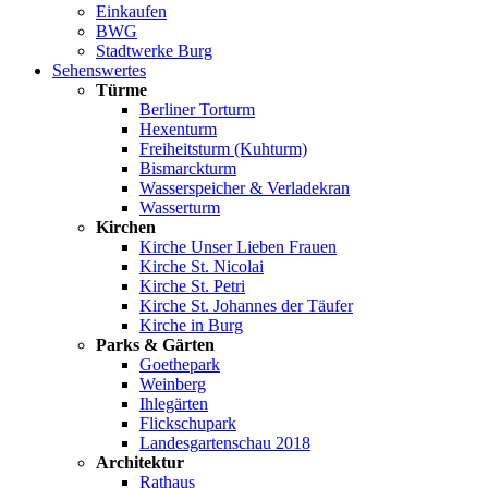
Einkaufen
BWG
Stadtwerke Burg
Sehenswertes
Türme
Berliner Torturm
Hexenturm
Freiheitsturm (Kuhturm)
Bismarckturm
Wasserspeicher & Verladekran
Wasserturm
Kirchen
Kirche Unser Lieben Frauen
Kirche St. Nicolai
Kirche St. Petri
Kirche St. Johannes der Täufer
Kirche in Burg
Parks & Gärten
Goethepark
Weinberg
Ihlegärten
Flickschupark
Landesgartenschau 2018
Architektur
Rathaus