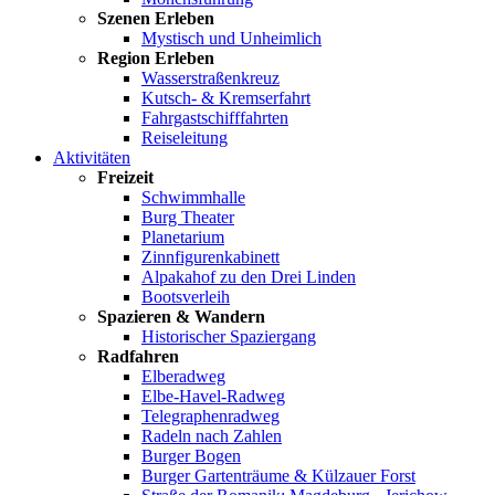
Szenen Erleben
Mystisch und Unheimlich
Region Erleben
Wasserstraßenkreuz
Kutsch- & Kremserfahrt
Fahrgastschifffahrten
Reiseleitung
Aktivitäten
Freizeit
Schwimmhalle
Burg Theater
Planetarium
Zinnfigurenkabinett
Alpakahof zu den Drei Linden
Bootsverleih
Spazieren & Wandern
Historischer Spaziergang
Radfahren
Elberadweg
Elbe-Havel-Radweg
Telegraphenradweg
Radeln nach Zahlen
Burger Bogen
Burger Gartenträume & Külzauer Forst