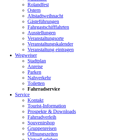
Rolandfest
Ostern
Altstadtweihnacht
Gästeführungen
Fahrgastschifffahrten
Ausstellungen
Veranstaltungsorte
Veranstaltungskalender
Veranstaltung eintragen
Wegweiser
Stadtplan
Anreise
Parken
Nahverkehr
Toiletten
Fahrradservice
Service
Kontakt
Tourist-Information
Prospekte & Downloads
Fahrradverleih
Souvenirshop
Gruppenreisen
Öffnungszeiten
Virtuell erleben