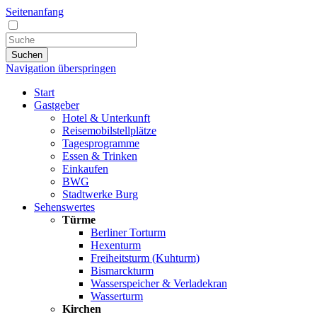
Seitenanfang
Suchen
Navigation überspringen
Start
Gastgeber
Hotel & Unterkunft
Reisemobilstellplätze
Tagesprogramme
Essen & Trinken
Einkaufen
BWG
Stadtwerke Burg
Sehenswertes
Türme
Berliner Torturm
Hexenturm
Freiheitsturm (Kuhturm)
Bismarckturm
Wasserspeicher & Verladekran
Wasserturm
Kirchen