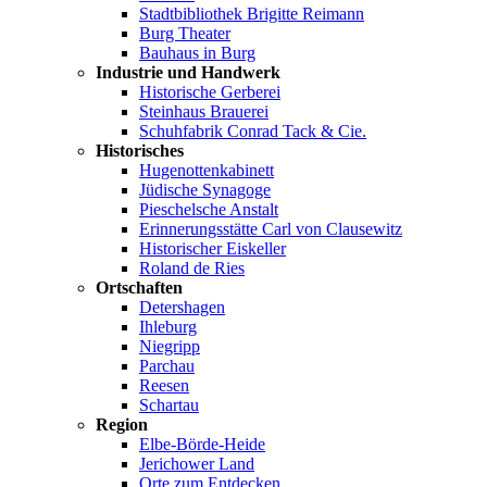
Stadtbibliothek Brigitte Reimann
Burg Theater
Bauhaus in Burg
Industrie und Handwerk
Historische Gerberei
Steinhaus Brauerei
Schuhfabrik Conrad Tack & Cie.
Historisches
Hugenottenkabinett
Jüdische Synagoge
Pieschelsche Anstalt
Erinnerungsstätte Carl von Clausewitz
Historischer Eiskeller
Roland de Ries
Ortschaften
Detershagen
Ihleburg
Niegripp
Parchau
Reesen
Schartau
Region
Elbe-Börde-Heide
Jerichower Land
Orte zum Entdecken