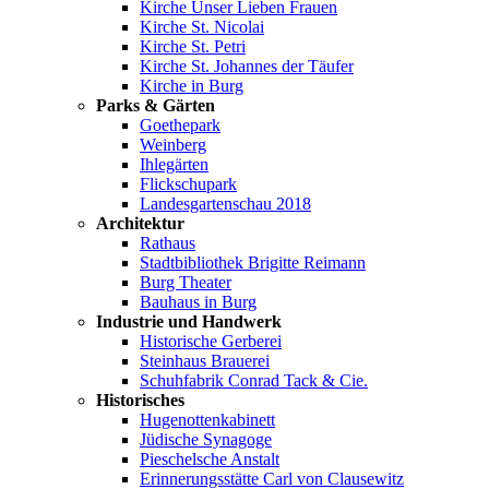
Kirche Unser Lieben Frauen
Kirche St. Nicolai
Kirche St. Petri
Kirche St. Johannes der Täufer
Kirche in Burg
Parks & Gärten
Goethepark
Weinberg
Ihlegärten
Flickschupark
Landesgartenschau 2018
Architektur
Rathaus
Stadtbibliothek Brigitte Reimann
Burg Theater
Bauhaus in Burg
Industrie und Handwerk
Historische Gerberei
Steinhaus Brauerei
Schuhfabrik Conrad Tack & Cie.
Historisches
Hugenottenkabinett
Jüdische Synagoge
Pieschelsche Anstalt
Erinnerungsstätte Carl von Clausewitz