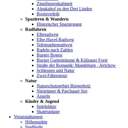
Zinnfigurenkabinett
Alpakahof zu den Drei Linden
Bootsverleih
Spazieren & Wandern
Historischer Spaziergang
Radfahren
Elberadweg
Elbe-Havel-Radweg
Telegraphenradweg
Radeln nach Zahlen
Burger Bogen
Burger Gartenträume & Külzauer Forst
Straße der Romanik: Magdeburg - Jerichow
Schleusen und Natur
Zwei-Fährentour
Natur
Naturschutzgebiet Bürgerholz
Niegripper & Parchauer See
Angeln
Kinder & Jugend
Spielplätze
Skateranlage
Veranstaltungen
Höhepunkte
Stadthalle