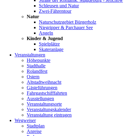
Straße der Romanik: Magdeburg - Jerichow
Schleusen und Natur
Zwei-Fährentour
Natur
Naturschutzgebiet Bürgerholz
Niegripper & Parchauer See
Angeln
Kinder & Jugend
Spielplätze
Skateranlage
Veranstaltungen
Höhepunkte
Stadthalle
Rolandfest
Ostern
Altstadtweihnacht
Gästeführungen
Fahrgastschifffahrten
Ausstellungen
Veranstaltungsorte
Veranstaltungskalender
Veranstaltung eintragen
Wegweiser
Stadtplan
Anreise