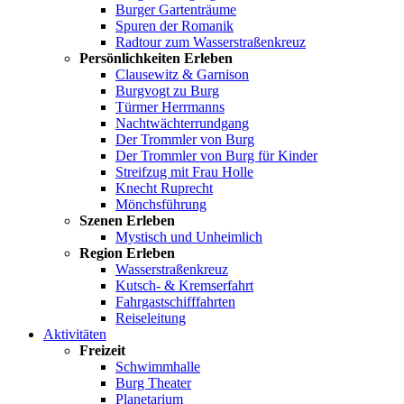
Burger Gartenträume
Spuren der Romanik
Radtour zum Wasserstraßenkreuz
Persönlichkeiten Erleben
Clausewitz & Garnison
Burgvogt zu Burg
Türmer Herrmanns
Nachtwächterrundgang
Der Trommler von Burg
Der Trommler von Burg für Kinder
Streifzug mit Frau Holle
Knecht Ruprecht
Mönchsführung
Szenen Erleben
Mystisch und Unheimlich
Region Erleben
Wasserstraßenkreuz
Kutsch- & Kremserfahrt
Fahrgastschifffahrten
Reiseleitung
Aktivitäten
Freizeit
Schwimmhalle
Burg Theater
Planetarium