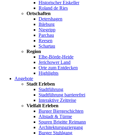
Historischer Eiskeller
Roland de Ries
Ortschaften
Detershagen
Ihleburg
Niegripp
Parchau
Reesen
Schartau
Region
Elbe-Börde-Heide
Jerichower Land
Orte zum Entdecken
Highlights
Angebote
Stadt Erleben
Stadtführung
Stadtführung barrierefrei
Interaktive Zeitreise
Vielfalt Erleben
Burger Biergeschichten
Altstadt & Türme
Spuren Brigitte Reimann
Architekturspaziergang
Burger Stuhlgang