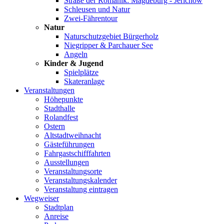
Straße der Romanik: Magdeburg - Jerichow
Schleusen und Natur
Zwei-Fährentour
Natur
Naturschutzgebiet Bürgerholz
Niegripper & Parchauer See
Angeln
Kinder & Jugend
Spielplätze
Skateranlage
Veranstaltungen
Höhepunkte
Stadthalle
Rolandfest
Ostern
Altstadtweihnacht
Gästeführungen
Fahrgastschifffahrten
Ausstellungen
Veranstaltungsorte
Veranstaltungskalender
Veranstaltung eintragen
Wegweiser
Stadtplan
Anreise