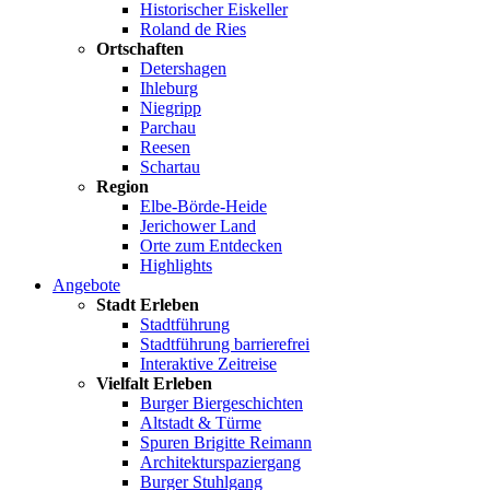
Historischer Eiskeller
Roland de Ries
Ortschaften
Detershagen
Ihleburg
Niegripp
Parchau
Reesen
Schartau
Region
Elbe-Börde-Heide
Jerichower Land
Orte zum Entdecken
Highlights
Angebote
Stadt Erleben
Stadtführung
Stadtführung barrierefrei
Interaktive Zeitreise
Vielfalt Erleben
Burger Biergeschichten
Altstadt & Türme
Spuren Brigitte Reimann
Architekturspaziergang
Burger Stuhlgang