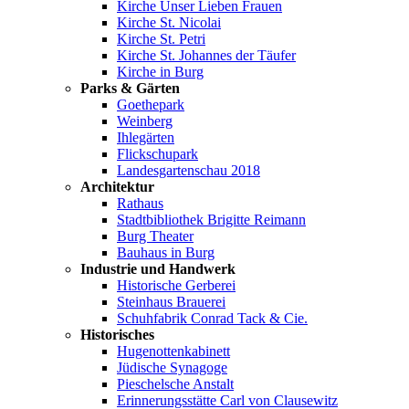
Kirche Unser Lieben Frauen
Kirche St. Nicolai
Kirche St. Petri
Kirche St. Johannes der Täufer
Kirche in Burg
Parks & Gärten
Goethepark
Weinberg
Ihlegärten
Flickschupark
Landesgartenschau 2018
Architektur
Rathaus
Stadtbibliothek Brigitte Reimann
Burg Theater
Bauhaus in Burg
Industrie und Handwerk
Historische Gerberei
Steinhaus Brauerei
Schuhfabrik Conrad Tack & Cie.
Historisches
Hugenottenkabinett
Jüdische Synagoge
Pieschelsche Anstalt
Erinnerungsstätte Carl von Clausewitz