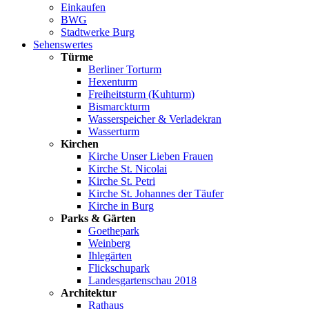
Einkaufen
BWG
Stadtwerke Burg
Sehenswertes
Türme
Berliner Torturm
Hexenturm
Freiheitsturm (Kuhturm)
Bismarckturm
Wasserspeicher & Verladekran
Wasserturm
Kirchen
Kirche Unser Lieben Frauen
Kirche St. Nicolai
Kirche St. Petri
Kirche St. Johannes der Täufer
Kirche in Burg
Parks & Gärten
Goethepark
Weinberg
Ihlegärten
Flickschupark
Landesgartenschau 2018
Architektur
Rathaus