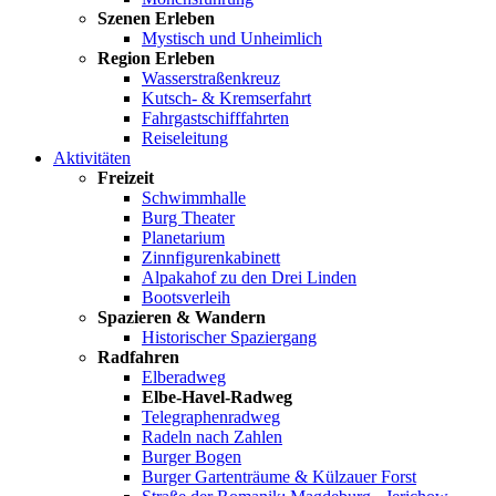
Szenen Erleben
Mystisch und Unheimlich
Region Erleben
Wasserstraßenkreuz
Kutsch- & Kremserfahrt
Fahrgastschifffahrten
Reiseleitung
Aktivitäten
Freizeit
Schwimmhalle
Burg Theater
Planetarium
Zinnfigurenkabinett
Alpakahof zu den Drei Linden
Bootsverleih
Spazieren & Wandern
Historischer Spaziergang
Radfahren
Elberadweg
Elbe-Havel-Radweg
Telegraphenradweg
Radeln nach Zahlen
Burger Bogen
Burger Gartenträume & Külzauer Forst