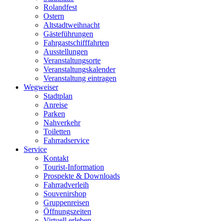
Rolandfest
Ostern
Altstadtweihnacht
Gästeführungen
Fahrgastschifffahrten
Ausstellungen
Veranstaltungsorte
Veranstaltungskalender
Veranstaltung eintragen
Wegweiser
Stadtplan
Anreise
Parken
Nahverkehr
Toiletten
Fahrradservice
Service
Kontakt
Tourist-Information
Prospekte & Downloads
Fahrradverleih
Souvenirshop
Gruppenreisen
Öffnungszeiten
Virtuell erleben