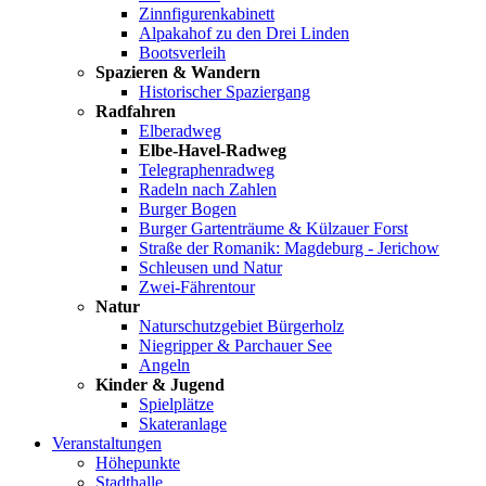
Zinnfigurenkabinett
Alpakahof zu den Drei Linden
Bootsverleih
Spazieren & Wandern
Historischer Spaziergang
Radfahren
Elberadweg
Elbe-Havel-Radweg
Telegraphenradweg
Radeln nach Zahlen
Burger Bogen
Burger Gartenträume & Külzauer Forst
Straße der Romanik: Magdeburg - Jerichow
Schleusen und Natur
Zwei-Fährentour
Natur
Naturschutzgebiet Bürgerholz
Niegripper & Parchauer See
Angeln
Kinder & Jugend
Spielplätze
Skateranlage
Veranstaltungen
Höhepunkte
Stadthalle