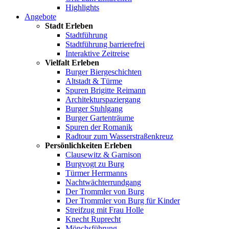
Highlights
Angebote
Stadt Erleben
Stadtführung
Stadtführung barrierefrei
Interaktive Zeitreise
Vielfalt Erleben
Burger Biergeschichten
Altstadt & Türme
Spuren Brigitte Reimann
Architekturspaziergang
Burger Stuhlgang
Burger Gartenträume
Spuren der Romanik
Radtour zum Wasserstraßenkreuz
Persönlichkeiten Erleben
Clausewitz & Garnison
Burgvogt zu Burg
Türmer Herrmanns
Nachtwächterrundgang
Der Trommler von Burg
Der Trommler von Burg für Kinder
Streifzug mit Frau Holle
Knecht Ruprecht
Mönchsführung