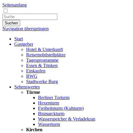
Seitenanfang
Suchen
Navigation überspringen
Start
Gastgeber
Hotel & Unterkunft
Reisemobilstellplätze
Tagesprogramme
Essen & Trinken
Einkaufen
BWG
Stadtwerke Burg
Sehenswertes
Türme
Berliner Torturm
Hexenturm
Freiheitsturm (Kuhturm)
Bismarckturm
Wasserspeicher & Verladekran
Wasserturm
Kirchen