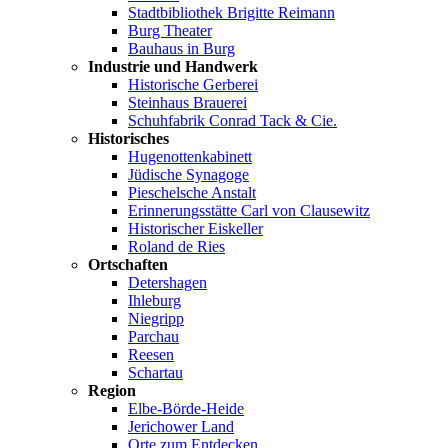
Stadtbibliothek Brigitte Reimann
Burg Theater
Bauhaus in Burg
Industrie und Handwerk
Historische Gerberei
Steinhaus Brauerei
Schuhfabrik Conrad Tack & Cie.
Historisches
Hugenottenkabinett
Jüdische Synagoge
Pieschelsche Anstalt
Erinnerungsstätte Carl von Clausewitz
Historischer Eiskeller
Roland de Ries
Ortschaften
Detershagen
Ihleburg
Niegripp
Parchau
Reesen
Schartau
Region
Elbe-Börde-Heide
Jerichower Land
Orte zum Entdecken