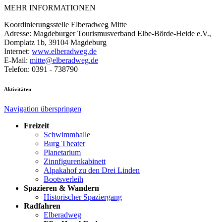
MEHR INFORMATIONEN
Koordinierungsstelle Elberadweg Mitte
Adresse: Magdeburger Tourismusverband Elbe-Börde-Heide e.V.,
Domplatz 1b, 39104 Magdeburg
Internet:
www.elberadweg.de
E-Mail:
mitte@elberadweg.de
Telefon: 0391 - 738790
Aktivitäten
Navigation überspringen
Freizeit
Schwimmhalle
Burg Theater
Planetarium
Zinnfigurenkabinett
Alpakahof zu den Drei Linden
Bootsverleih
Spazieren & Wandern
Historischer Spaziergang
Radfahren
Elberadweg