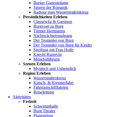
Burger Gartenträume
Spuren der Romanik
Radtour zum Wasserstraßenkreuz
Persönlichkeiten Erleben
Clausewitz & Garnison
Burgvogt zu Burg
Türmer Herrmanns
Nachtwächterrundgang
Der Trommler von Burg
Der Trommler von Burg für Kinder
Streifzug mit Frau Holle
Knecht Ruprecht
Mönchsführung
Szenen Erleben
Mystisch und Unheimlich
Region Erleben
Wasserstraßenkreuz
Kutsch- & Kremserfahrt
Fahrgastschifffahrten
Reiseleitung
Aktivitäten
Freizeit
Schwimmhalle
Burg Theater
Planetarium