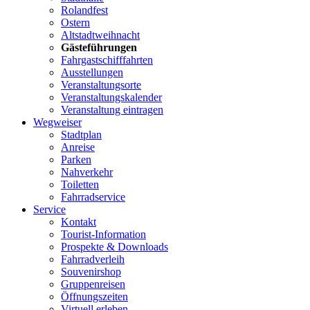
Rolandfest
Ostern
Altstadtweihnacht
Gästeführungen
Fahrgastschifffahrten
Ausstellungen
Veranstaltungsorte
Veranstaltungskalender
Veranstaltung eintragen
Wegweiser
Stadtplan
Anreise
Parken
Nahverkehr
Toiletten
Fahrradservice
Service
Kontakt
Tourist-Information
Prospekte & Downloads
Fahrradverleih
Souvenirshop
Gruppenreisen
Öffnungszeiten
Virtuell erleben