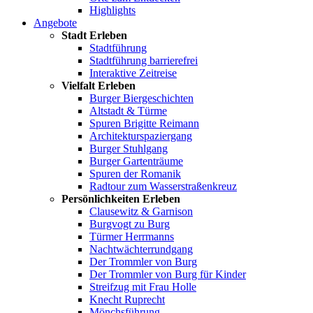
Highlights
Angebote
Stadt Erleben
Stadtführung
Stadtführung barrierefrei
Interaktive Zeitreise
Vielfalt Erleben
Burger Biergeschichten
Altstadt & Türme
Spuren Brigitte Reimann
Architekturspaziergang
Burger Stuhlgang
Burger Gartenträume
Spuren der Romanik
Radtour zum Wasserstraßenkreuz
Persönlichkeiten Erleben
Clausewitz & Garnison
Burgvogt zu Burg
Türmer Herrmanns
Nachtwächterrundgang
Der Trommler von Burg
Der Trommler von Burg für Kinder
Streifzug mit Frau Holle
Knecht Ruprecht
Mönchsführung