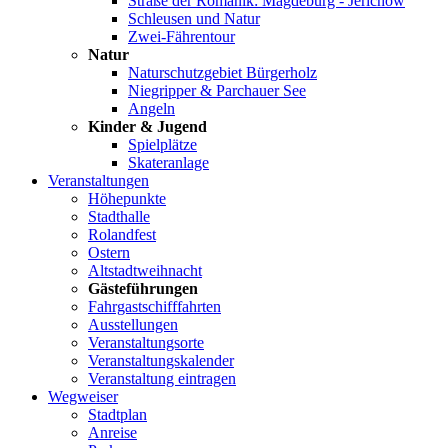
Straße der Romanik: Magdeburg - Jerichow
Schleusen und Natur
Zwei-Fährentour
Natur
Naturschutzgebiet Bürgerholz
Niegripper & Parchauer See
Angeln
Kinder & Jugend
Spielplätze
Skateranlage
Veranstaltungen
Höhepunkte
Stadthalle
Rolandfest
Ostern
Altstadtweihnacht
Gästeführungen
Fahrgastschifffahrten
Ausstellungen
Veranstaltungsorte
Veranstaltungskalender
Veranstaltung eintragen
Wegweiser
Stadtplan
Anreise