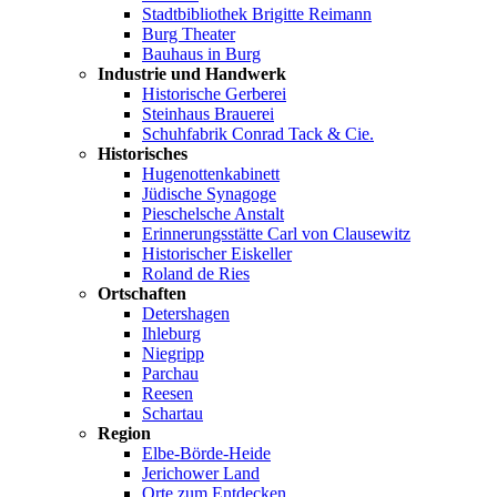
Stadtbibliothek Brigitte Reimann
Burg Theater
Bauhaus in Burg
Industrie und Handwerk
Historische Gerberei
Steinhaus Brauerei
Schuhfabrik Conrad Tack & Cie.
Historisches
Hugenottenkabinett
Jüdische Synagoge
Pieschelsche Anstalt
Erinnerungsstätte Carl von Clausewitz
Historischer Eiskeller
Roland de Ries
Ortschaften
Detershagen
Ihleburg
Niegripp
Parchau
Reesen
Schartau
Region
Elbe-Börde-Heide
Jerichower Land
Orte zum Entdecken