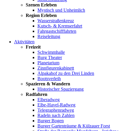
Szenen Erleben
Mystisch und Unheimlich
Region Erleben
Wasserstraßenkreuz
Kutsch- & Kremserfahrt
Fahrgastschifffahrten
Reiseleitung
Aktivitäten
Freizeit
Schwimmhalle
Burg Theater
Planetarium
Zinnfigurenkabinett
Alpakahof zu den Drei Linden
Bootsverleih
Spazieren & Wandern
Historischer Spaziergang
Radfahren
Elberadweg
Elbe-Havel-Radweg
Telegraphenradweg
Radeln nach Zahlen
Burger Bogen
Burger Gartenträume & Külzauer Forst