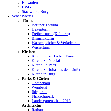
Einkaufen
BWG
Stadtwerke Burg
Sehenswertes
Türme
Berliner Torturm
Hexenturm
Freiheitsturm (Kuhturm)
Bismarckturm
Wasserspeicher & Verladekran
Wasserturm
Kirchen
Kirche Unser Lieben Frauen
Kirche St. Nicolai
Kirche St. Petri
Kirche St. Johannes der Täufer
Kirche in Burg
Parks & Gärten
Goethepark
Weinberg
Ihlegärten
Flickschupark
Landesgartenschau 2018
Architektur
Rathaus