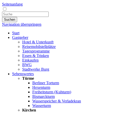
Seitenanfang
Suchen
Navigation überspringen
Start
Gastgeber
Hotel & Unterkunft
Reisemobilstellplätze
Tagesprogramme
Essen & Trinken
Einkaufen
BWG
Stadtwerke Burg
Sehenswertes
Türme
Berliner Torturm
Hexenturm
Freiheitsturm (Kuhturm)
Bismarckturm
Wasserspeicher & Verladekran
Wasserturm
Kirchen