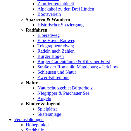
Zinnfigurenkabinett
Alpakahof zu den Drei Linden
Bootsverleih
Spazieren & Wandern
Historischer Spaziergang
Radfahren
Elberadweg
Elbe-Havel-Radweg
Telegraphenradweg
Radeln nach Zahlen
Burger Bogen
Burger Gartenträume & Külzauer Forst
Straße der Romanik: Magdeburg - Jerichow
Schleusen und Natur
Zwei-Fährentour
Natur
Naturschutzgebiet Bürgerholz
Niegripper & Parchauer See
Angeln
Kinder & Jugend
Spielplätze
Skateranlage
Veranstaltungen
Höhepunkte
Stadthalle