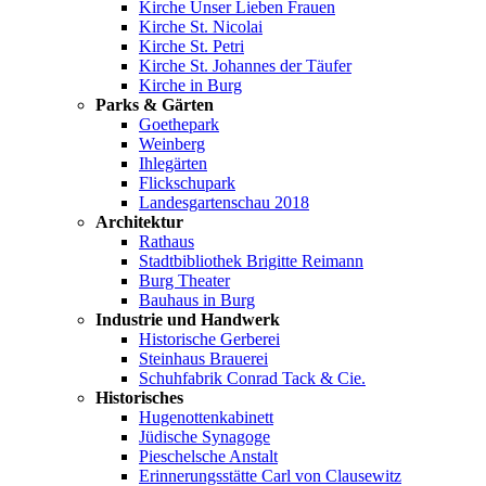
Kirche Unser Lieben Frauen
Kirche St. Nicolai
Kirche St. Petri
Kirche St. Johannes der Täufer
Kirche in Burg
Parks & Gärten
Goethepark
Weinberg
Ihlegärten
Flickschupark
Landesgartenschau 2018
Architektur
Rathaus
Stadtbibliothek Brigitte Reimann
Burg Theater
Bauhaus in Burg
Industrie und Handwerk
Historische Gerberei
Steinhaus Brauerei
Schuhfabrik Conrad Tack & Cie.
Historisches
Hugenottenkabinett
Jüdische Synagoge
Pieschelsche Anstalt
Erinnerungsstätte Carl von Clausewitz