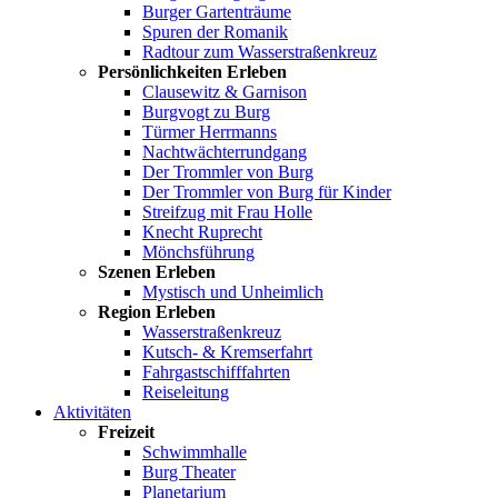
Burger Gartenträume
Spuren der Romanik
Radtour zum Wasserstraßenkreuz
Persönlichkeiten Erleben
Clausewitz & Garnison
Burgvogt zu Burg
Türmer Herrmanns
Nachtwächterrundgang
Der Trommler von Burg
Der Trommler von Burg für Kinder
Streifzug mit Frau Holle
Knecht Ruprecht
Mönchsführung
Szenen Erleben
Mystisch und Unheimlich
Region Erleben
Wasserstraßenkreuz
Kutsch- & Kremserfahrt
Fahrgastschifffahrten
Reiseleitung
Aktivitäten
Freizeit
Schwimmhalle
Burg Theater
Planetarium