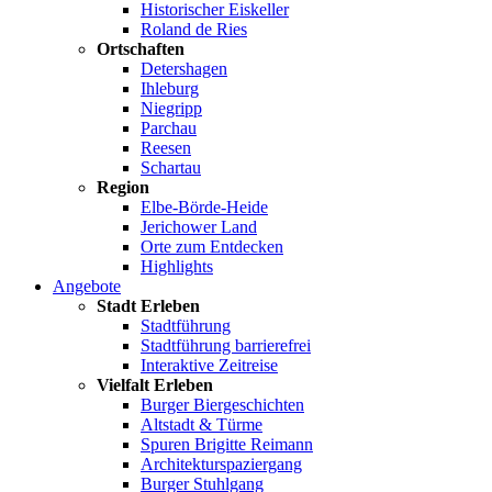
Historischer Eiskeller
Roland de Ries
Ortschaften
Detershagen
Ihleburg
Niegripp
Parchau
Reesen
Schartau
Region
Elbe-Börde-Heide
Jerichower Land
Orte zum Entdecken
Highlights
Angebote
Stadt Erleben
Stadtführung
Stadtführung barrierefrei
Interaktive Zeitreise
Vielfalt Erleben
Burger Biergeschichten
Altstadt & Türme
Spuren Brigitte Reimann
Architekturspaziergang
Burger Stuhlgang