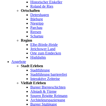
Historischer Eiskeller
Roland de Ries
Ortschaften
Detershagen
Ihleburg
Niegripp
Parchau
Reesen
Schartau
Region
Elbe-Börde-Heide
Jerichower Land
Orte zum Entdecken
Highlights
Angebote
Stadt Erleben
Stadtführung
Stadtführung barrierefrei
Interaktive Zeitreise
Vielfalt Erleben
Burger Biergeschichten
Altstadt & Türme
Spuren Brigitte Reimann
Architekturspaziergang
Burger Stuhlgang