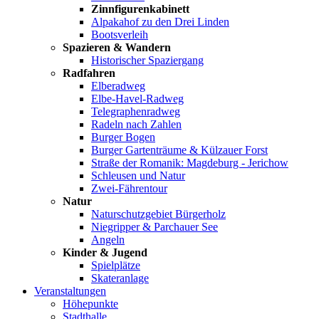
Zinnfigurenkabinett
Alpakahof zu den Drei Linden
Bootsverleih
Spazieren & Wandern
Historischer Spaziergang
Radfahren
Elberadweg
Elbe-Havel-Radweg
Telegraphenradweg
Radeln nach Zahlen
Burger Bogen
Burger Gartenträume & Külzauer Forst
Straße der Romanik: Magdeburg - Jerichow
Schleusen und Natur
Zwei-Fährentour
Natur
Naturschutzgebiet Bürgerholz
Niegripper & Parchauer See
Angeln
Kinder & Jugend
Spielplätze
Skateranlage
Veranstaltungen
Höhepunkte
Stadthalle