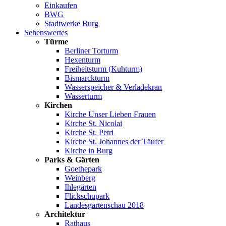
Einkaufen
BWG
Stadtwerke Burg
Sehenswertes
Türme
Berliner Torturm
Hexenturm
Freiheitsturm (Kuhturm)
Bismarckturm
Wasserspeicher & Verladekran
Wasserturm
Kirchen
Kirche Unser Lieben Frauen
Kirche St. Nicolai
Kirche St. Petri
Kirche St. Johannes der Täufer
Kirche in Burg
Parks & Gärten
Goethepark
Weinberg
Ihlegärten
Flickschupark
Landesgartenschau 2018
Architektur
Rathaus