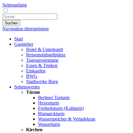
Seitenanfang
Suchen
Navigation überspringen
Start
Gastgeber
Hotel & Unterkunft
Reisemobilstellplätze
Tagesprogramme
Essen & Trinken
Einkaufen
BWG
Stadtwerke Burg
Sehenswertes
Türme
Berliner Torturm
Hexenturm
Freiheitsturm (Kuhturm)
Bismarckturm
Wasserspeicher & Verladekran
Wasserturm
Kirchen