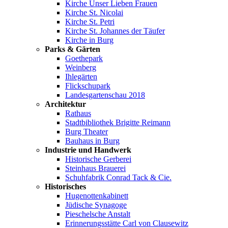
Kirche Unser Lieben Frauen
Kirche St. Nicolai
Kirche St. Petri
Kirche St. Johannes der Täufer
Kirche in Burg
Parks & Gärten
Goethepark
Weinberg
Ihlegärten
Flickschupark
Landesgartenschau 2018
Architektur
Rathaus
Stadtbibliothek Brigitte Reimann
Burg Theater
Bauhaus in Burg
Industrie und Handwerk
Historische Gerberei
Steinhaus Brauerei
Schuhfabrik Conrad Tack & Cie.
Historisches
Hugenottenkabinett
Jüdische Synagoge
Pieschelsche Anstalt
Erinnerungsstätte Carl von Clausewitz