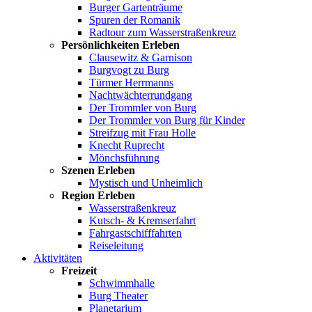
Burger Gartenträume
Spuren der Romanik
Radtour zum Wasserstraßenkreuz
Persönlichkeiten Erleben
Clausewitz & Garnison
Burgvogt zu Burg
Türmer Herrmanns
Nachtwächterrundgang
Der Trommler von Burg
Der Trommler von Burg für Kinder
Streifzug mit Frau Holle
Knecht Ruprecht
Mönchsführung
Szenen Erleben
Mystisch und Unheimlich
Region Erleben
Wasserstraßenkreuz
Kutsch- & Kremserfahrt
Fahrgastschifffahrten
Reiseleitung
Aktivitäten
Freizeit
Schwimmhalle
Burg Theater
Planetarium