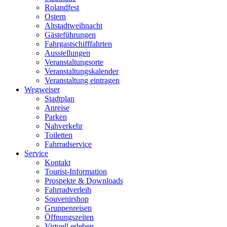
Rolandfest
Ostern
Altstadtweihnacht
Gästeführungen
Fahrgastschifffahrten
Ausstellungen
Veranstaltungsorte
Veranstaltungskalender
Veranstaltung eintragen
Wegweiser
Stadtplan
Anreise
Parken
Nahverkehr
Toiletten
Fahrradservice
Service
Kontakt
Tourist-Information
Prospekte & Downloads
Fahrradverleih
Souvenirshop
Gruppenreisen
Öffnungszeiten
Virtuell erleben