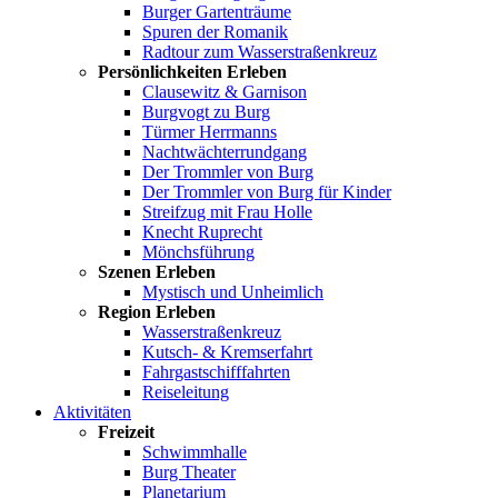
Burger Gartenträume
Spuren der Romanik
Radtour zum Wasserstraßenkreuz
Persönlichkeiten Erleben
Clausewitz & Garnison
Burgvogt zu Burg
Türmer Herrmanns
Nachtwächterrundgang
Der Trommler von Burg
Der Trommler von Burg für Kinder
Streifzug mit Frau Holle
Knecht Ruprecht
Mönchsführung
Szenen Erleben
Mystisch und Unheimlich
Region Erleben
Wasserstraßenkreuz
Kutsch- & Kremserfahrt
Fahrgastschifffahrten
Reiseleitung
Aktivitäten
Freizeit
Schwimmhalle
Burg Theater
Planetarium