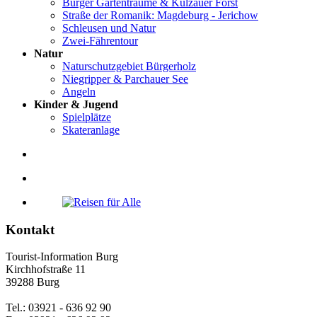
Burger Gartenträume & Külzauer Forst
Straße der Romanik: Magdeburg - Jerichow
Schleusen und Natur
Zwei-Fährentour
Natur
Naturschutzgebiet Bürgerholz
Niegripper & Parchauer See
Angeln
Kinder & Jugend
Spielplätze
Skateranlage
Kontakt
Tourist-Information Burg
Kirchhofstraße 11
39288 Burg
Tel.: 03921 - 636 92 90