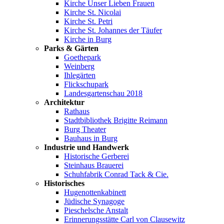
Kirche Unser Lieben Frauen
Kirche St. Nicolai
Kirche St. Petri
Kirche St. Johannes der Täufer
Kirche in Burg
Parks & Gärten
Goethepark
Weinberg
Ihlegärten
Flickschupark
Landesgartenschau 2018
Architektur
Rathaus
Stadtbibliothek Brigitte Reimann
Burg Theater
Bauhaus in Burg
Industrie und Handwerk
Historische Gerberei
Steinhaus Brauerei
Schuhfabrik Conrad Tack & Cie.
Historisches
Hugenottenkabinett
Jüdische Synagoge
Pieschelsche Anstalt
Erinnerungsstätte Carl von Clausewitz