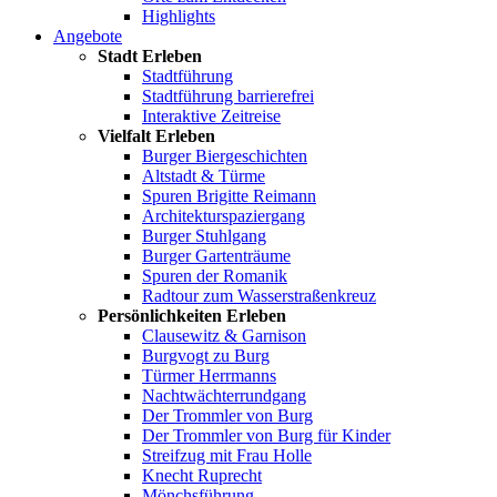
Highlights
Angebote
Stadt Erleben
Stadtführung
Stadtführung barrierefrei
Interaktive Zeitreise
Vielfalt Erleben
Burger Biergeschichten
Altstadt & Türme
Spuren Brigitte Reimann
Architekturspaziergang
Burger Stuhlgang
Burger Gartenträume
Spuren der Romanik
Radtour zum Wasserstraßenkreuz
Persönlichkeiten Erleben
Clausewitz & Garnison
Burgvogt zu Burg
Türmer Herrmanns
Nachtwächterrundgang
Der Trommler von Burg
Der Trommler von Burg für Kinder
Streifzug mit Frau Holle
Knecht Ruprecht
Mönchsführung