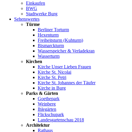
Einkaufen
BWG
Stadtwerke Burg
Sehenswertes
Türme
Berliner Torturm
Hexenturm
Freiheitsturm (Kuhturm)
Bismarckturm
Wasserspeicher & Verladekran
Wasserturm
Kirchen
Kirche Unser Lieben Frauen
Kirche St. Nicolai
Kirche St. Petri
Kirche St. Johannes der Täufer
Kirche in Burg
Parks & Gärten
Goethepark
Weinberg
Ihlegärten
Flickschupark
Landesgartenschau 2018
Architektur
Rathaus