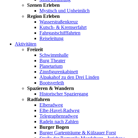
Szenen Erleben
Mystisch und Unheimlich
Region Erleben
Wasserstraßenkreuz
Kutsch- & Kremserfahrt
Fahrgastschifffahrten
Reiseleitung
Aktivitäten
Freizeit
Schwimmhalle
Burg Theater
Planetarium
Zinnfigurenkabinett
Alpakahof zu den Drei Linden
Bootsverleih
Spazieren & Wandern
Historischer Spaziergang
Radfahren
Elberadweg
Elbe-Havel-Radweg
Telegraphenradweg
Radeln nach Zahlen
Burger Bogen
Burger Gartenträume & Külzauer Forst