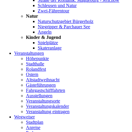
Straße der Romanik: Magdeburg - Jerichow
Schleusen und Natur
Zwei-Fährentour
Natur
Naturschutzgebiet Bürgerholz
Niegripper & Parchauer See
Angeln
Kinder & Jugend
Spielplätze
Skateranlage
Veranstaltungen
Höhepunkte
Stadthalle
Rolandfest
Ostern
Altstadtweihnacht
Gästeführungen
Fahrgastschifffahrten
Ausstellungen
Veranstaltungsorte
Veranstaltungskalender
Veranstaltung eintragen
Wegweiser
Stadtplan
Anreise