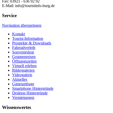
Fax: 03921 - 636 92 92
E-Mail: info@touristinfo-burg.de
Service
Navigation überspringen
Kontakt
Tourist-Information
Prospekte & Downloads
Fahrradverleih
Souvenirshop
Gruppenreisen
Öffnungszeiten
Virtuell erleben
Bildergalerien
Videogalerie
Aktuelles
Gästeumfrage
Smartphone Hintergründe
Desktop Hintergründe
Vermietungen
Wissenswertes