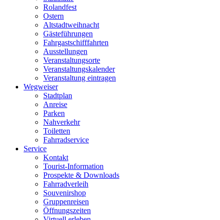
Rolandfest
Ostern
Altstadtweihnacht
Gästeführungen
Fahrgastschifffahrten
Ausstellungen
Veranstaltungsorte
Veranstaltungskalender
Veranstaltung eintragen
Wegweiser
Stadtplan
Anreise
Parken
Nahverkehr
Toiletten
Fahrradservice
Service
Kontakt
Tourist-Information
Prospekte & Downloads
Fahrradverleih
Souvenirshop
Gruppenreisen
Öffnungszeiten
Virtuell erleben