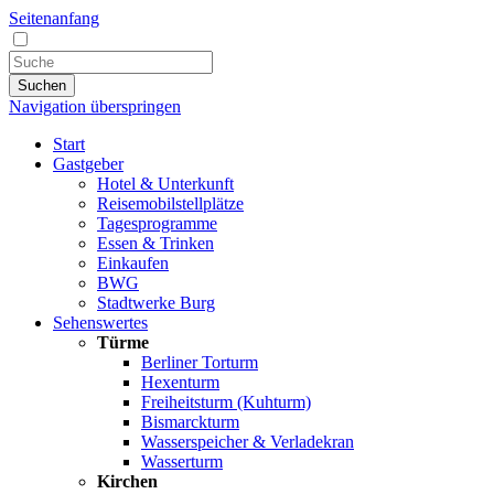
Seitenanfang
Suchen
Navigation überspringen
Start
Gastgeber
Hotel & Unterkunft
Reisemobilstellplätze
Tagesprogramme
Essen & Trinken
Einkaufen
BWG
Stadtwerke Burg
Sehenswertes
Türme
Berliner Torturm
Hexenturm
Freiheitsturm (Kuhturm)
Bismarckturm
Wasserspeicher & Verladekran
Wasserturm
Kirchen