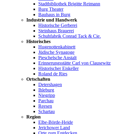
Stadtbibliothek Brigitte Reimann
Burg Theater
Bauhaus in Burg
Industrie und Handwerk
Historische Gerberei
Steinhaus Brauerei
Schuhfabrik Conrad Tack & Cie.
Historisches
Hugenottenkabinett
Jüdische Synagoge
Pieschelsche Anstalt
Erinnerungsstätte Carl von Clausewitz
Historischer Eiskeller
Roland de Ries
Ortschaften
Detershagen
Ihleburg
Niegripp
Parchau
Reesen
Schartau
Region
Elbe-Börde-Heide
Jerichower Land
Orte zum Entdecken