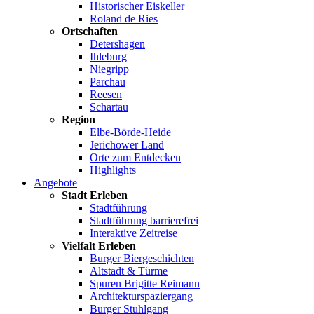
Historischer Eiskeller
Roland de Ries
Ortschaften
Detershagen
Ihleburg
Niegripp
Parchau
Reesen
Schartau
Region
Elbe-Börde-Heide
Jerichower Land
Orte zum Entdecken
Highlights
Angebote
Stadt Erleben
Stadtführung
Stadtführung barrierefrei
Interaktive Zeitreise
Vielfalt Erleben
Burger Biergeschichten
Altstadt & Türme
Spuren Brigitte Reimann
Architekturspaziergang
Burger Stuhlgang