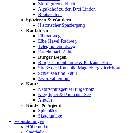
Zinnfigurenkabinett
Alpakahof zu den Drei Linden
Bootsverleih
Spazieren & Wandern
Historischer Spaziergang
Radfahren
Elberadweg
Elbe-Havel-Radweg
Telegraphenradweg
Radeln nach Zahlen
Burger Bogen
Burger Gartenträume & Külzauer Forst
Straße der Romanik: Magdeburg - Jerichow
Schleusen und Natur
Zwei-Fährentour
Natur
Naturschutzgebiet Bürgerholz
Niegripper & Parchauer See
Angeln
Kinder & Jugend
Spielplätze
Skateranlage
Veranstaltungen
Höhepunkte
Stadthalle