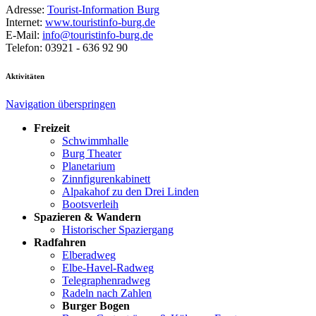
Adresse:
Tourist-Information Burg
Internet:
www.touristinfo-burg.de
E-Mail:
info@touristinfo-burg.de
Telefon: 03921 - 636 92 90
Aktivitäten
Navigation überspringen
Freizeit
Schwimmhalle
Burg Theater
Planetarium
Zinnfigurenkabinett
Alpakahof zu den Drei Linden
Bootsverleih
Spazieren & Wandern
Historischer Spaziergang
Radfahren
Elberadweg
Elbe-Havel-Radweg
Telegraphenradweg
Radeln nach Zahlen
Burger Bogen