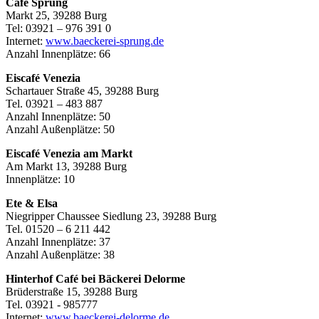
Café Sprung
Markt 25, 39288 Burg
Tel: 03921 – 976 391 0
Internet:
www.baeckerei-sprung.de
Anzahl Innenplätze: 66
Eiscafé Venezia
Schartauer Straße 45, 39288 Burg
Tel. 03921 – 483 887
Anzahl Innenplätze: 50
Anzahl Außenplätze: 50
Eiscafé Venezia am Markt
Am Markt 13, 39288 Burg
Innenplätze: 10
Ete & Elsa
Niegripper Chaussee Siedlung 23, 39288 Burg
Tel. 01520 – 6 211 442
Anzahl Innenplätze: 37
Anzahl Außenplätze: 38
Hinterhof Café bei Bäckerei Delorme
Brüderstraße 15, 39288 Burg
Tel. 03921 - 985777
Internet:
www.baeckerei-delorme.de