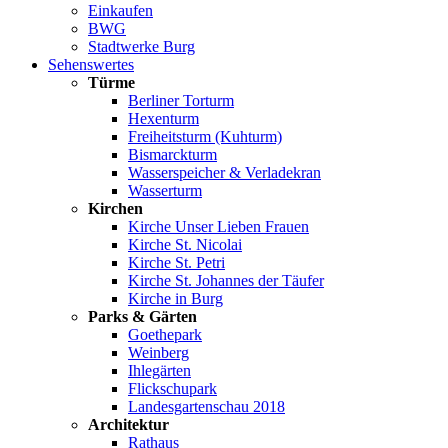
Einkaufen
BWG
Stadtwerke Burg
Sehenswertes
Türme
Berliner Torturm
Hexenturm
Freiheitsturm (Kuhturm)
Bismarckturm
Wasserspeicher & Verladekran
Wasserturm
Kirchen
Kirche Unser Lieben Frauen
Kirche St. Nicolai
Kirche St. Petri
Kirche St. Johannes der Täufer
Kirche in Burg
Parks & Gärten
Goethepark
Weinberg
Ihlegärten
Flickschupark
Landesgartenschau 2018
Architektur
Rathaus