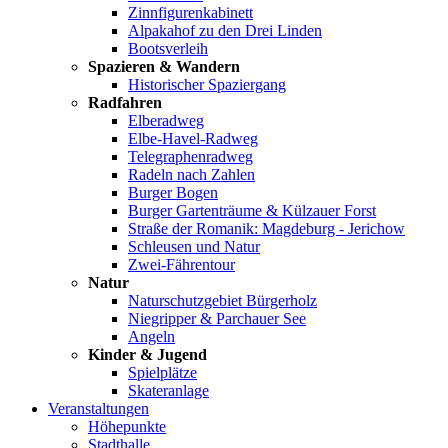
Zinnfigurenkabinett
Alpakahof zu den Drei Linden
Bootsverleih
Spazieren & Wandern
Historischer Spaziergang
Radfahren
Elberadweg
Elbe-Havel-Radweg
Telegraphenradweg
Radeln nach Zahlen
Burger Bogen
Burger Gartenträume & Külzauer Forst
Straße der Romanik: Magdeburg - Jerichow
Schleusen und Natur
Zwei-Fährentour
Natur
Naturschutzgebiet Bürgerholz
Niegripper & Parchauer See
Angeln
Kinder & Jugend
Spielplätze
Skateranlage
Veranstaltungen
Höhepunkte
Stadthalle