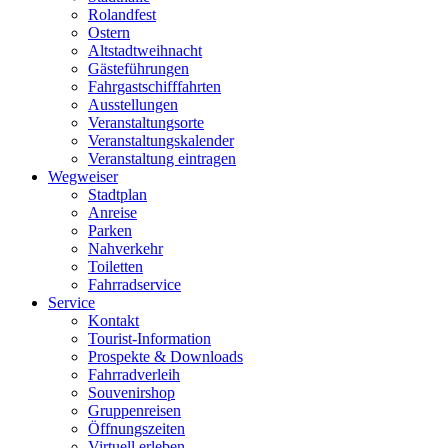
Rolandfest
Ostern
Altstadtweihnacht
Gästeführungen
Fahrgastschifffahrten
Ausstellungen
Veranstaltungsorte
Veranstaltungskalender
Veranstaltung eintragen
Wegweiser
Stadtplan
Anreise
Parken
Nahverkehr
Toiletten
Fahrradservice
Service
Kontakt
Tourist-Information
Prospekte & Downloads
Fahrradverleih
Souvenirshop
Gruppenreisen
Öffnungszeiten
Virtuell erleben