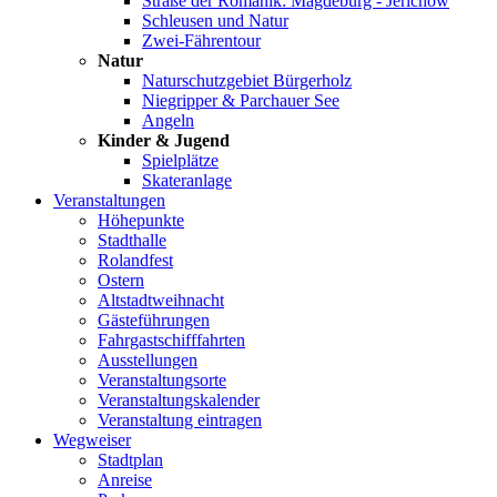
Straße der Romanik: Magdeburg - Jerichow
Schleusen und Natur
Zwei-Fährentour
Natur
Naturschutzgebiet Bürgerholz
Niegripper & Parchauer See
Angeln
Kinder & Jugend
Spielplätze
Skateranlage
Veranstaltungen
Höhepunkte
Stadthalle
Rolandfest
Ostern
Altstadtweihnacht
Gästeführungen
Fahrgastschifffahrten
Ausstellungen
Veranstaltungsorte
Veranstaltungskalender
Veranstaltung eintragen
Wegweiser
Stadtplan
Anreise