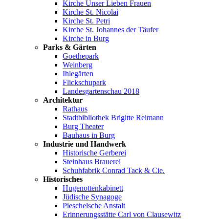
Kirche Unser Lieben Frauen
Kirche St. Nicolai
Kirche St. Petri
Kirche St. Johannes der Täufer
Kirche in Burg
Parks & Gärten
Goethepark
Weinberg
Ihlegärten
Flickschupark
Landesgartenschau 2018
Architektur
Rathaus
Stadtbibliothek Brigitte Reimann
Burg Theater
Bauhaus in Burg
Industrie und Handwerk
Historische Gerberei
Steinhaus Brauerei
Schuhfabrik Conrad Tack & Cie.
Historisches
Hugenottenkabinett
Jüdische Synagoge
Pieschelsche Anstalt
Erinnerungsstätte Carl von Clausewitz