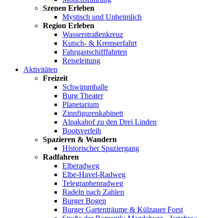
Szenen Erleben
Mystisch und Unheimlich
Region Erleben
Wasserstraßenkreuz
Kutsch- & Kremserfahrt
Fahrgastschifffahrten
Reiseleitung
Aktivitäten
Freizeit
Schwimmhalle
Burg Theater
Planetarium
Zinnfigurenkabinett
Alpakahof zu den Drei Linden
Bootsverleih
Spazieren & Wandern
Historischer Spaziergang
Radfahren
Elberadweg
Elbe-Havel-Radweg
Telegraphenradweg
Radeln nach Zahlen
Burger Bogen
Burger Gartenträume & Külzauer Forst