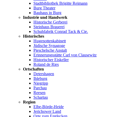
Stadtbibliothek Brigitte Reimann
Burg Theater
Bauhaus in Burg
Industrie und Handwerk
Historische Gerberei
Steinhaus Brauerei
Schuhfabrik Conrad Tack & Cie.
Historisches
Hugenottenkabinett
Jüdische Synagoge
Pieschelsche Anstalt
Erinnerungsstätte Carl von Clausewitz
Historischer Eiskeller
Roland de Ries
Ortschaften
Detershagen
Ihleburg
Niegripp
Parchau
Reesen
Schartau
Region
Elbe-Börde-Heide
Jerichower Land
Orte zum Entdecken