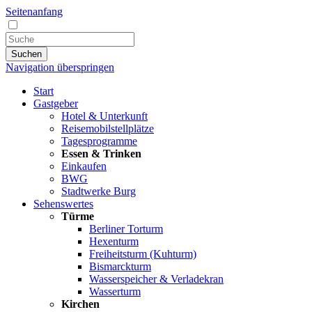
Seitenanfang
Suchen
Navigation überspringen
Start
Gastgeber
Hotel & Unterkunft
Reisemobilstellplätze
Tagesprogramme
Essen & Trinken
Einkaufen
BWG
Stadtwerke Burg
Sehenswertes
Türme
Berliner Torturm
Hexenturm
Freiheitsturm (Kuhturm)
Bismarckturm
Wasserspeicher & Verladekran
Wasserturm
Kirchen