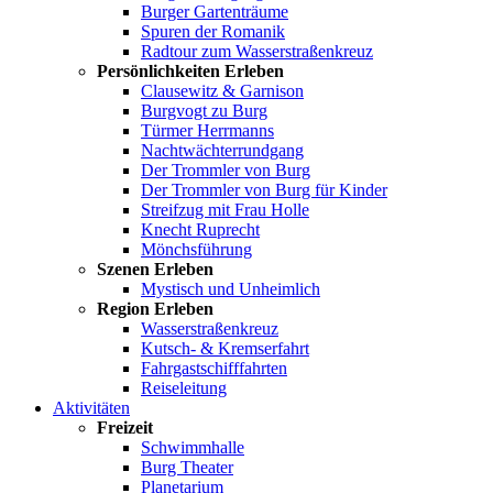
Burger Gartenträume
Spuren der Romanik
Radtour zum Wasserstraßenkreuz
Persönlichkeiten Erleben
Clausewitz & Garnison
Burgvogt zu Burg
Türmer Herrmanns
Nachtwächterrundgang
Der Trommler von Burg
Der Trommler von Burg für Kinder
Streifzug mit Frau Holle
Knecht Ruprecht
Mönchsführung
Szenen Erleben
Mystisch und Unheimlich
Region Erleben
Wasserstraßenkreuz
Kutsch- & Kremserfahrt
Fahrgastschifffahrten
Reiseleitung
Aktivitäten
Freizeit
Schwimmhalle
Burg Theater
Planetarium