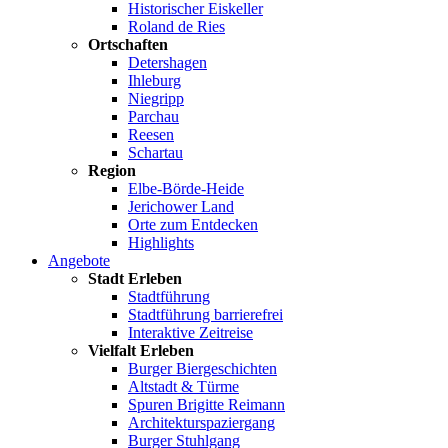
Historischer Eiskeller
Roland de Ries
Ortschaften
Detershagen
Ihleburg
Niegripp
Parchau
Reesen
Schartau
Region
Elbe-Börde-Heide
Jerichower Land
Orte zum Entdecken
Highlights
Angebote
Stadt Erleben
Stadtführung
Stadtführung barrierefrei
Interaktive Zeitreise
Vielfalt Erleben
Burger Biergeschichten
Altstadt & Türme
Spuren Brigitte Reimann
Architekturspaziergang
Burger Stuhlgang