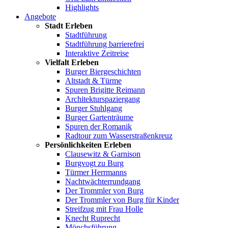
Highlights
Angebote
Stadt Erleben
Stadtführung
Stadtführung barrierefrei
Interaktive Zeitreise
Vielfalt Erleben
Burger Biergeschichten
Altstadt & Türme
Spuren Brigitte Reimann
Architekturspaziergang
Burger Stuhlgang
Burger Gartenträume
Spuren der Romanik
Radtour zum Wasserstraßenkreuz
Persönlichkeiten Erleben
Clausewitz & Garnison
Burgvogt zu Burg
Türmer Herrmanns
Nachtwächterrundgang
Der Trommler von Burg
Der Trommler von Burg für Kinder
Streifzug mit Frau Holle
Knecht Ruprecht
Mönchsführung