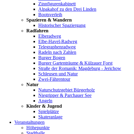
Zinnfigurenkabinett
Alpakahof zu den Drei Linden
Bootsverleih
Spazieren & Wandern
Historischer Spaziergang
Radfahren
Elberadweg
Elbe-Havel-Radweg
Telegraphenradweg
Radeln nach Zahlen
Burger Bogen
Burger Gartenträume & Külzauer Forst
Straße der Romanik: Magdeburg - Jerichow
Schleusen und Natur
Zwei-Fährentour
Natur
Naturschutzgebiet Bürgerholz
Niegripper & Parchauer See
Angeln
Kinder & Jugend
Spielplätze
Skateranlage
Veranstaltungen
Höhepunkte
Stadthalle