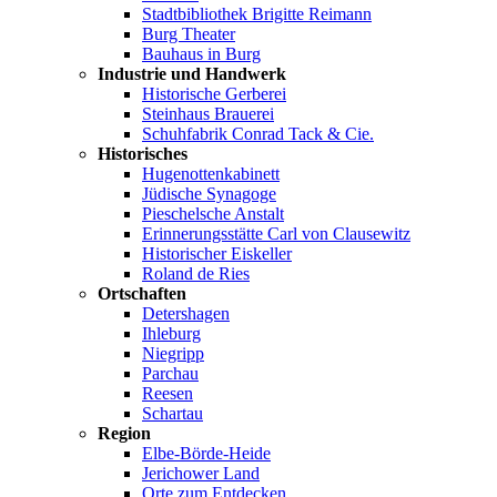
Stadtbibliothek Brigitte Reimann
Burg Theater
Bauhaus in Burg
Industrie und Handwerk
Historische Gerberei
Steinhaus Brauerei
Schuhfabrik Conrad Tack & Cie.
Historisches
Hugenottenkabinett
Jüdische Synagoge
Pieschelsche Anstalt
Erinnerungsstätte Carl von Clausewitz
Historischer Eiskeller
Roland de Ries
Ortschaften
Detershagen
Ihleburg
Niegripp
Parchau
Reesen
Schartau
Region
Elbe-Börde-Heide
Jerichower Land
Orte zum Entdecken