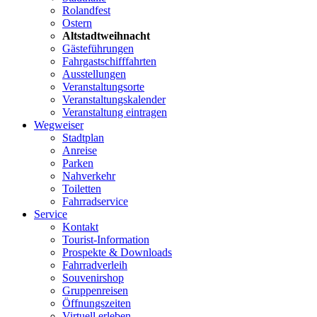
Rolandfest
Ostern
Altstadtweihnacht
Gästeführungen
Fahrgastschifffahrten
Ausstellungen
Veranstaltungsorte
Veranstaltungskalender
Veranstaltung eintragen
Wegweiser
Stadtplan
Anreise
Parken
Nahverkehr
Toiletten
Fahrradservice
Service
Kontakt
Tourist-Information
Prospekte & Downloads
Fahrradverleih
Souvenirshop
Gruppenreisen
Öffnungszeiten
Virtuell erleben