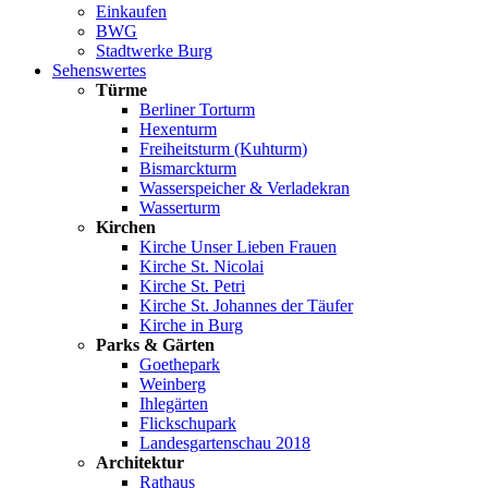
Einkaufen
BWG
Stadtwerke Burg
Sehenswertes
Türme
Berliner Torturm
Hexenturm
Freiheitsturm (Kuhturm)
Bismarckturm
Wasserspeicher & Verladekran
Wasserturm
Kirchen
Kirche Unser Lieben Frauen
Kirche St. Nicolai
Kirche St. Petri
Kirche St. Johannes der Täufer
Kirche in Burg
Parks & Gärten
Goethepark
Weinberg
Ihlegärten
Flickschupark
Landesgartenschau 2018
Architektur
Rathaus