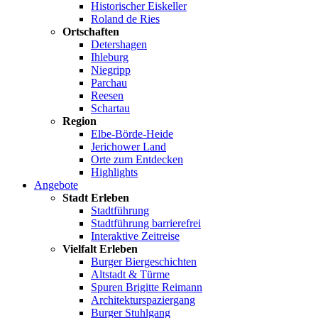
Historischer Eiskeller
Roland de Ries
Ortschaften
Detershagen
Ihleburg
Niegripp
Parchau
Reesen
Schartau
Region
Elbe-Börde-Heide
Jerichower Land
Orte zum Entdecken
Highlights
Angebote
Stadt Erleben
Stadtführung
Stadtführung barrierefrei
Interaktive Zeitreise
Vielfalt Erleben
Burger Biergeschichten
Altstadt & Türme
Spuren Brigitte Reimann
Architekturspaziergang
Burger Stuhlgang