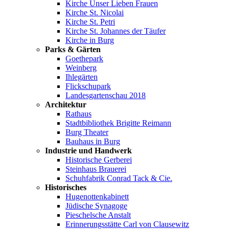
Kirche Unser Lieben Frauen
Kirche St. Nicolai
Kirche St. Petri
Kirche St. Johannes der Täufer
Kirche in Burg
Parks & Gärten
Goethepark
Weinberg
Ihlegärten
Flickschupark
Landesgartenschau 2018
Architektur
Rathaus
Stadtbibliothek Brigitte Reimann
Burg Theater
Bauhaus in Burg
Industrie und Handwerk
Historische Gerberei
Steinhaus Brauerei
Schuhfabrik Conrad Tack & Cie.
Historisches
Hugenottenkabinett
Jüdische Synagoge
Pieschelsche Anstalt
Erinnerungsstätte Carl von Clausewitz