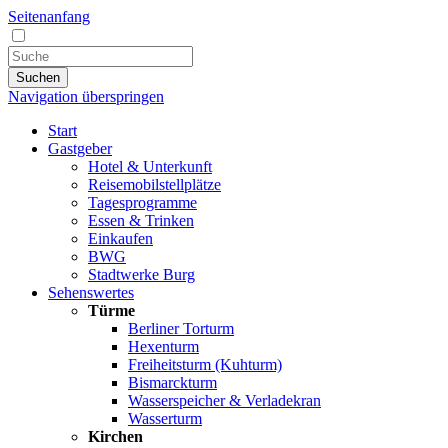
Seitenanfang
Suchen
Navigation überspringen
Start
Gastgeber
Hotel & Unterkunft
Reisemobilstellplätze
Tagesprogramme
Essen & Trinken
Einkaufen
BWG
Stadtwerke Burg
Sehenswertes
Türme
Berliner Torturm
Hexenturm
Freiheitsturm (Kuhturm)
Bismarckturm
Wasserspeicher & Verladekran
Wasserturm
Kirchen