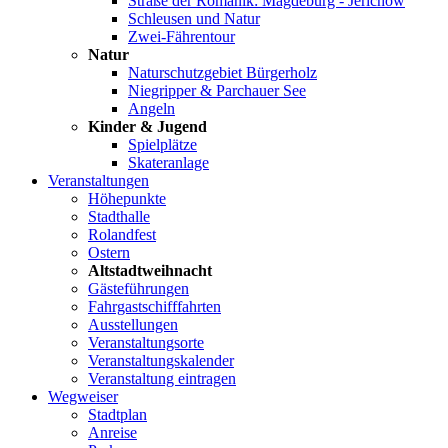
Straße der Romanik: Magdeburg - Jerichow
Schleusen und Natur
Zwei-Fährentour
Natur
Naturschutzgebiet Bürgerholz
Niegripper & Parchauer See
Angeln
Kinder & Jugend
Spielplätze
Skateranlage
Veranstaltungen
Höhepunkte
Stadthalle
Rolandfest
Ostern
Altstadtweihnacht
Gästeführungen
Fahrgastschifffahrten
Ausstellungen
Veranstaltungsorte
Veranstaltungskalender
Veranstaltung eintragen
Wegweiser
Stadtplan
Anreise