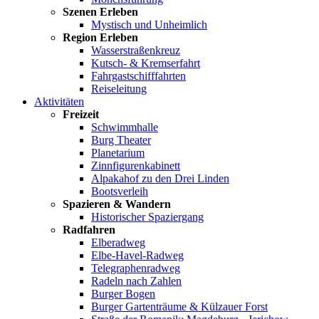
Szenen Erleben
Mystisch und Unheimlich
Region Erleben
Wasserstraßenkreuz
Kutsch- & Kremserfahrt
Fahrgastschifffahrten
Reiseleitung
Aktivitäten
Freizeit
Schwimmhalle
Burg Theater
Planetarium
Zinnfigurenkabinett
Alpakahof zu den Drei Linden
Bootsverleih
Spazieren & Wandern
Historischer Spaziergang
Radfahren
Elberadweg
Elbe-Havel-Radweg
Telegraphenradweg
Radeln nach Zahlen
Burger Bogen
Burger Gartenträume & Külzauer Forst