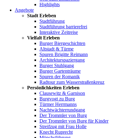
Highlights
Angebote
Stadt Erleben
Stadtführung
Stadtführung barrierefrei
Interaktive Zeitreise
Vielfalt Erleben
Burger Biergeschichten
Altstadt & Türme
Spuren Brigitte Reimann
Architekturspaziergang
Burger Stuhlgang
Burger Gartenträume
Spuren der Romanik
Radtour zum Wasserstraßenkreuz
Persönlichkeiten Erleben
Clausewitz & Garnison
Burgvogt zu Burg
Türmer Herrmanns
Nachtwächterrundgang
Der Trommler von Burg
Der Trommler von Burg für Kinder
Streifzug mit Frau Holle
Knecht Ruprecht
Mönchsführung