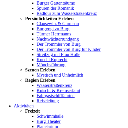
Burger Gartenträume
Spuren der Romanik
Radtour zum Wasserstraßenkreuz
Persönlichkeiten Erleben
Clausewitz & Garnison
Burgvogt zu Burg
Türmer Herrmanns
Nachtwächterrundgang
Der Trommler von Burg
Der Trommler von Burg für Kinder
Streifzug mit Frau Holle
Knecht Ruprecht
Mönchsführung
Szenen Erleben
Mystisch und Unheimlich
Region Erleben
Wasserstraßenkreuz
Kutsch- & Kremserfahrt
Fahrgastschifffahrten
Reiseleitung
Aktivitäten
Freizeit
Schwimmhalle
Burg Theater
Planetarium