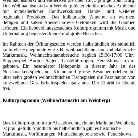
Weihnachtsmarkt und entdecken die über 1.075-jährige Stadt Burg!
Der Weihnachtsmarkt am Weinberg bietet ein historisches Ambiente
mit mittelalterlicher Handwerkskunst, Handel und weiteren
regionalen Produkten. Das kulinarische Angebot an warmen,
deftigen und süßen Speisen sowie Getränken wird die Gaumen
erfreuen. Ein liebevoll ausgesuchtes Kulturprogramm mit Musik und
Unterhaltung begeistert kleine und große Besucher.
Im Rahmen der Öffnungszeiten werden halbstündlich bis stündlich
kulturelle Höhepunkte wie z.B. weihnachtliche- und mittelalterliche
Marktmusik, Weihnachtsmannbesuche (täglich 15:00-17:00 Uhr),
Puppenspiel Burger Sagen, Gästeführungen, Feuershows u.v.m.
geboten. Ein besonderer Höhepunkt in diesem Jahr ist das
Nussknacker-Spieleland. Kleine und große Besucher erleben bei
über zehn großen weihnachtlichen Tischspielen die Faszination von
kurzweiligen Gesellschaftsspielen ganz neu. Der Eintritt ist überall
frei.
Kulturprogramm (Weihnachtsmarkt am Weinberg)
Das Kulturprogramm zur Altstadtweihnacht am Markt am Weinberg
ist prall gefüllt. Stündlich bis halbstündlich gibt es historische
Marktmusik, Vorführungen, Mitmachangebote sowie Feuershows.