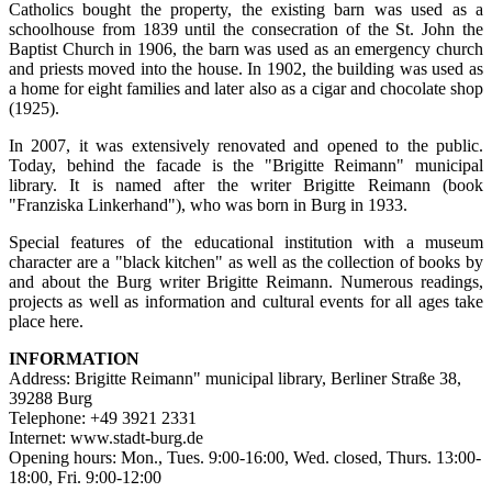
Catholics bought the property, the existing barn was used as a
schoolhouse from 1839 until the consecration of the St. John the
Baptist Church in 1906, the barn was used as an emergency church
and priests moved into the house. In 1902, the building was used as
a home for eight families and later also as a cigar and chocolate shop
(1925).
In 2007, it was extensively renovated and opened to the public.
Today, behind the facade is the "Brigitte Reimann" municipal
library. It is named after the writer Brigitte Reimann (book
"Franziska Linkerhand"), who was born in Burg in 1933.
Special features of the educational institution with a museum
character are a "black kitchen" as well as the collection of books by
and about the Burg writer Brigitte Reimann. Numerous readings,
projects as well as information and cultural events for all ages take
place here.
INFORMATION
Address: Brigitte Reimann" municipal library, Berliner Straße 38,
39288 Burg
Telephone: +49 3921 2331
Internet: www.stadt-burg.de
Opening hours: Mon., Tues. 9:00-16:00, Wed. closed, Thurs. 13:00-
18:00, Fri. 9:00-12:00