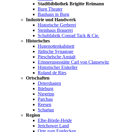
Stadtbibliothek Brigitte Reimann
Burg Theater
Bauhaus in Burg
Industrie und Handwerk
Historische Gerberei
Steinhaus Brauerei
Schuhfabrik Conrad Tack & Cie.
Historisches
Hugenottenkabinett
Jüdische Synagoge
Pieschelsche Anstalt
Erinnerungsstätte Carl von Clausewitz
Historischer Eiskeller
Roland de Ries
Ortschaften
Detershagen
Ihleburg
Niegripp
Parchau
Reesen
Schartau
Region
Elbe-Börde-Heide
Jerichower Land
Orte zum Entdecken