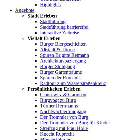
Highlights
Angebote
Stadt Erleben
Stadtführung
Stadtführung barrierefrei
Interaktive Zeitreise
Vielfalt Erleben
Burger Biergeschichten
Altstadt & Türme
Spuren Brigitte Reimann
Architekturspaziergang
Burger Stuhlgang
Burger Gartenträume
Spuren der Romanik
Radtour zum Wasserstraßenkreuz
Persönlichkeiten Erleben
Clausewitz & Garnison
Burgvogt zu Burg
Türmer Herrmanns
Nachtwächterrundgang
Der Trommler von Burg
Der Trommler von Burg für Kinder
Streifzug mit Frau Holle
Knecht Ruprecht
Mönchsführung