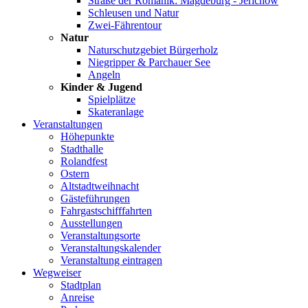
Straße der Romanik: Magdeburg - Jerichow
Schleusen und Natur
Zwei-Fährentour
Natur
Naturschutzgebiet Bürgerholz
Niegripper & Parchauer See
Angeln
Kinder & Jugend
Spielplätze
Skateranlage
Veranstaltungen
Höhepunkte
Stadthalle
Rolandfest
Ostern
Altstadtweihnacht
Gästeführungen
Fahrgastschifffahrten
Ausstellungen
Veranstaltungsorte
Veranstaltungskalender
Veranstaltung eintragen
Wegweiser
Stadtplan
Anreise