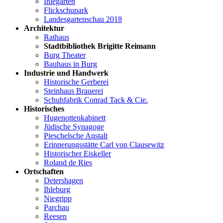
Ihlegärten
Flickschupark
Landesgartenschau 2018
Architektur
Rathaus
Stadtbibliothek Brigitte Reimann
Burg Theater
Bauhaus in Burg
Industrie und Handwerk
Historische Gerberei
Steinhaus Brauerei
Schuhfabrik Conrad Tack & Cie.
Historisches
Hugenottenkabinett
Jüdische Synagoge
Pieschelsche Anstalt
Erinnerungsstätte Carl von Clausewitz
Historischer Eiskeller
Roland de Ries
Ortschaften
Detershagen
Ihleburg
Niegripp
Parchau
Reesen