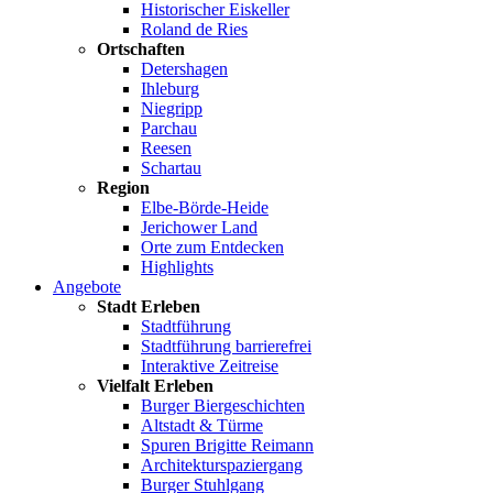
Historischer Eiskeller
Roland de Ries
Ortschaften
Detershagen
Ihleburg
Niegripp
Parchau
Reesen
Schartau
Region
Elbe-Börde-Heide
Jerichower Land
Orte zum Entdecken
Highlights
Angebote
Stadt Erleben
Stadtführung
Stadtführung barrierefrei
Interaktive Zeitreise
Vielfalt Erleben
Burger Biergeschichten
Altstadt & Türme
Spuren Brigitte Reimann
Architekturspaziergang
Burger Stuhlgang