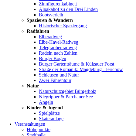
Zinnfigurenkabinett
Alpakahof zu den Drei Linden
Bootsverleih
Spazieren & Wandern
Historischer Spaziergang
Radfahren
Elberadweg
Elbe-Havel-Radweg
Telegraphenradweg
Radeln nach Zahlen
Burger Bogen
Burger Gartenträume & Külzauer Forst
Straße der Romanik: Magdeburg - Jerichow
Schleusen und Natur
Zwei-Fährentour
Natur
Naturschutzgebiet Bürgerholz
Niegripper & Parchauer See
Angeln
Kinder & Jugend
Spielplätze
Skateranlage
Veranstaltungen
Höhepunkte
Stadthalle