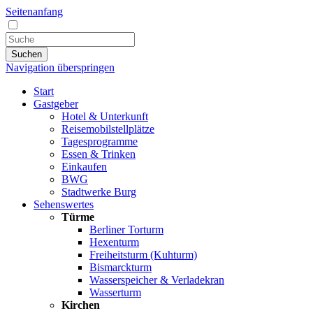
Seitenanfang
Suchen
Navigation überspringen
Start
Gastgeber
Hotel & Unterkunft
Reisemobilstellplätze
Tagesprogramme
Essen & Trinken
Einkaufen
BWG
Stadtwerke Burg
Sehenswertes
Türme
Berliner Torturm
Hexenturm
Freiheitsturm (Kuhturm)
Bismarckturm
Wasserspeicher & Verladekran
Wasserturm
Kirchen