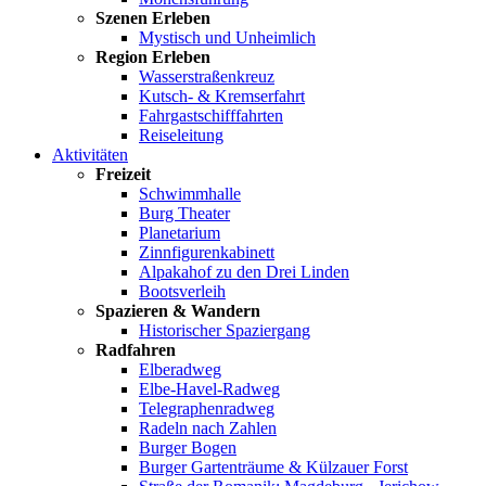
Szenen Erleben
Mystisch und Unheimlich
Region Erleben
Wasserstraßenkreuz
Kutsch- & Kremserfahrt
Fahrgastschifffahrten
Reiseleitung
Aktivitäten
Freizeit
Schwimmhalle
Burg Theater
Planetarium
Zinnfigurenkabinett
Alpakahof zu den Drei Linden
Bootsverleih
Spazieren & Wandern
Historischer Spaziergang
Radfahren
Elberadweg
Elbe-Havel-Radweg
Telegraphenradweg
Radeln nach Zahlen
Burger Bogen
Burger Gartenträume & Külzauer Forst