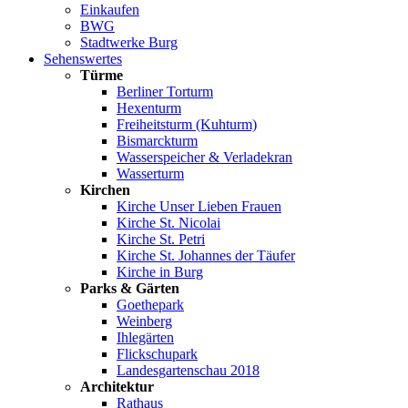
Einkaufen
BWG
Stadtwerke Burg
Sehenswertes
Türme
Berliner Torturm
Hexenturm
Freiheitsturm (Kuhturm)
Bismarckturm
Wasserspeicher & Verladekran
Wasserturm
Kirchen
Kirche Unser Lieben Frauen
Kirche St. Nicolai
Kirche St. Petri
Kirche St. Johannes der Täufer
Kirche in Burg
Parks & Gärten
Goethepark
Weinberg
Ihlegärten
Flickschupark
Landesgartenschau 2018
Architektur
Rathaus