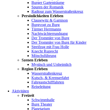
Burger Gartenträume
Spuren der Romanik
Radtour zum Wasserstraßenkreuz
Persönlichkeiten Erleben
Clausewitz & Garnison
Burgvogt zu Burg
Türmer Herrmanns
Nachtwächterrundgang
Der Trommler von Burg
Der Trommler von Burg für Kinder
Streifzug mit Frau Holle
Knecht Ruprecht
Mönchsführung
Szenen Erleben
Mystisch und Unheimlich
Region Erleben
Wasserstraßenkreuz
Kutsch- & Kremserfahrt
Fahrgastschifffahrten
Reiseleitung
Aktivitäten
Freizeit
Schwimmhalle
Burg Theater
Planetarium