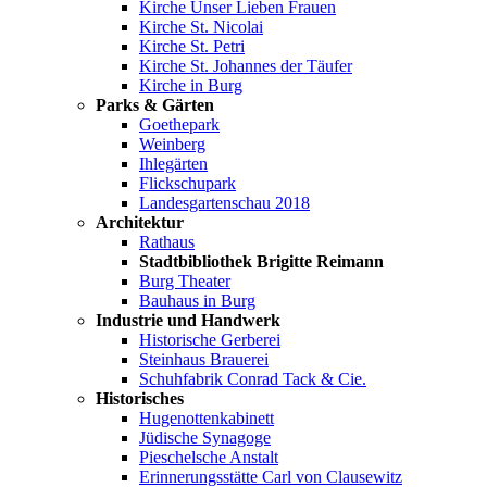
Kirche Unser Lieben Frauen
Kirche St. Nicolai
Kirche St. Petri
Kirche St. Johannes der Täufer
Kirche in Burg
Parks & Gärten
Goethepark
Weinberg
Ihlegärten
Flickschupark
Landesgartenschau 2018
Architektur
Rathaus
Stadtbibliothek Brigitte Reimann
Burg Theater
Bauhaus in Burg
Industrie und Handwerk
Historische Gerberei
Steinhaus Brauerei
Schuhfabrik Conrad Tack & Cie.
Historisches
Hugenottenkabinett
Jüdische Synagoge
Pieschelsche Anstalt
Erinnerungsstätte Carl von Clausewitz