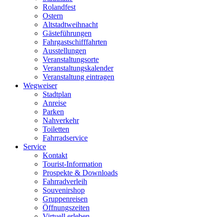
Rolandfest
Ostern
Altstadtweihnacht
Gästeführungen
Fahrgastschifffahrten
Ausstellungen
Veranstaltungsorte
Veranstaltungskalender
Veranstaltung eintragen
Wegweiser
Stadtplan
Anreise
Parken
Nahverkehr
Toiletten
Fahrradservice
Service
Kontakt
Tourist-Information
Prospekte & Downloads
Fahrradverleih
Souvenirshop
Gruppenreisen
Öffnungszeiten
Virtuell erleben