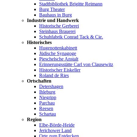
Stadtbibliothek Brigitte Reimann
Burg Theater
Bauhaus in Burg
Industrie und Handwerk
Historische Gerberei
Steinhaus Brauerei
Schuhfabrik Conrad Tack & Cie.
Historisches
Hugenottenkabinett
Jüdische Synagoge
Pieschelsche Anstalt
Erinnerungsstätte Carl von Clausewitz
Historischer Eiskeller
Roland de Ries
Ortschaften
Detershagen
Ihleburg
Niegripp
Parchau
Reesen
Schartau
Region
Elbe-Börde-Heide
Jerichower Land
Orte zum Entdecken