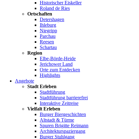
Historischer Eiskeller
Roland de Ries
Ortschaften
Detershagen
Ihleburg
Niegripp
Parchau
Reesen
Schartau
Region
Elbe-Börde-Heide
Jerichower Land
Orte zum Entdecken
Highlights
Angebote
Stadt Erleben
Stadtführung
Stadtführung barrierefrei
Interaktive Zeitreise
Vielfalt Erleben
Burger Biergeschichten
Altstadt & Türme
Spuren Brigitte Reimann
Architekturspaziergang
Burger Stuhlgang