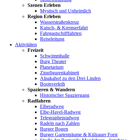
Szenen Erleben
Mystisch und Unheimlich
Region Erleben
Wasserstraßenkreuz
Kutsch- & Kremserfahrt
Fahrgastschifffahrten
Reiseleitung
Aktivitäten
Freizeit
Schwimmhalle
Burg Theater
Planetarium
Zinnfigurenkabinett
Alpakahof zu den Drei Linden
Bootsverleih
Spazieren & Wandern
Historischer Spaziergang
Radfahren
Elberadweg
Elbe-Havel-Radweg
Telegraphenradweg
Radeln nach Zahlen
Burger Bogen
Burger Gartenträume & Külzauer Forst