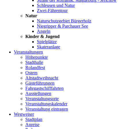
Straße der Romanik: Magdeburg - Jerichow
Schleusen und Natur
Zwei-Fährentour
Natur
Naturschutzgebiet Bürgerholz
Niegripper & Parchauer See
Angeln
Kinder & Jugend
Spielplätze
Skateranlage
Veranstaltungen
Höhepunkte
Stadthalle
Rolandfest
Ostern
Altstadtweihnacht
Gästeführungen
Fahrgastschifffahrten
Ausstellungen
Veranstaltungsorte
Veranstaltungskalender
Veranstaltung eintragen
Wegweiser
Stadtplan
Anreise