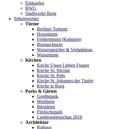
Einkaufen
BWG
Stadtwerke Burg
Sehenswertes
Türme
Berliner Torturm
Hexenturm
Freiheitsturm (Kuhturm)
Bismarckturm
Wasserspeicher & Verladekran
Wasserturm
Kirchen
Kirche Unser Lieben Frauen
Kirche St. Nicolai
Kirche St. Petri
Kirche St. Johannes der Täufer
Kirche in Burg
Parks & Gärten
Goethepark
Weinberg
Ihlegärten
Flickschupark
Landesgartenschau 2018
Architektur
Rathaus