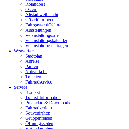
Rolandfest
Ostern
Altstadtweihnacht
Gästeführungen
Fahrgastschifffahrten
Ausstellungen
Veranstaltungsorte
Veranstaltungskalender
Veranstaltung eintragen
Wegweiser
Stadtplan
Anreise
Parken
Nahverkehr
Toiletten
Fahrradservice
Service
Kontakt
Tourist-Information
Prospekte & Downloads
Fahrradverleih
Souvenirshop
Gruppenreisen
Öffnungszeiten
Virtuell erleben