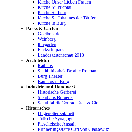
Kirche Unser Lieben Frauen
Kirche St. Nicolai
Kirche St. Petri
Kirche St. Johannes der Täufer
Kirche in Burg
Parks & Gärten
Goethepark
Weinberg
Ihlegärten
Flickschupark
Landesgartenschau 2018
Architektur
Rathaus
Stadtbibliothek Brigitte Reimann
Burg Theater
Bauhaus in Burg
Industrie und Handwerk
Historische Gerberei
Steinhaus Brauerei
Schuhfabrik Conrad Tack & Cie.
Historisches
Hugenottenkabinett
Jüdische Synagoge
Pieschelsche Anstalt
Erinnerungsstätte Carl von Clausewitz