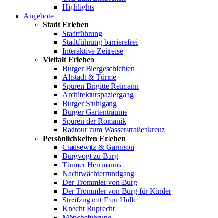
Highlights
Angebote
Stadt Erleben
Stadtführung
Stadtführung barrierefrei
Interaktive Zeitreise
Vielfalt Erleben
Burger Biergeschichten
Altstadt & Türme
Spuren Brigitte Reimann
Architekturspaziergang
Burger Stuhlgang
Burger Gartenträume
Spuren der Romanik
Radtour zum Wasserstraßenkreuz
Persönlichkeiten Erleben
Clausewitz & Garnison
Burgvogt zu Burg
Türmer Herrmanns
Nachtwächterrundgang
Der Trommler von Burg
Der Trommler von Burg für Kinder
Streifzug mit Frau Holle
Knecht Ruprecht
Mönchsführung