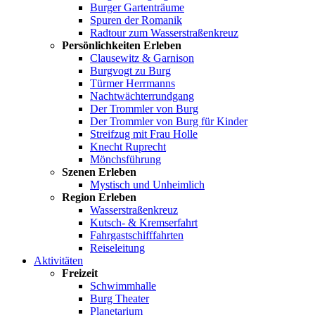
Burger Gartenträume
Spuren der Romanik
Radtour zum Wasserstraßenkreuz
Persönlichkeiten Erleben
Clausewitz & Garnison
Burgvogt zu Burg
Türmer Herrmanns
Nachtwächterrundgang
Der Trommler von Burg
Der Trommler von Burg für Kinder
Streifzug mit Frau Holle
Knecht Ruprecht
Mönchsführung
Szenen Erleben
Mystisch und Unheimlich
Region Erleben
Wasserstraßenkreuz
Kutsch- & Kremserfahrt
Fahrgastschifffahrten
Reiseleitung
Aktivitäten
Freizeit
Schwimmhalle
Burg Theater
Planetarium