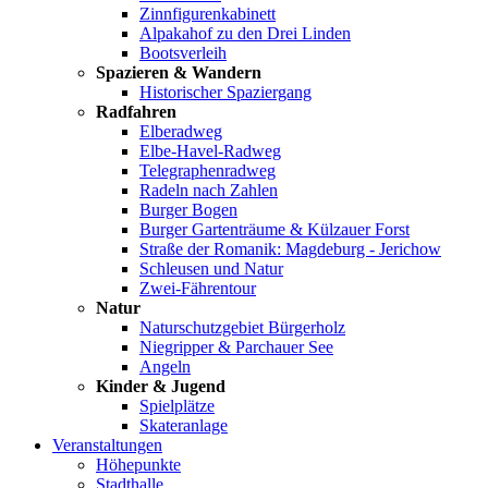
Zinnfigurenkabinett
Alpakahof zu den Drei Linden
Bootsverleih
Spazieren & Wandern
Historischer Spaziergang
Radfahren
Elberadweg
Elbe-Havel-Radweg
Telegraphenradweg
Radeln nach Zahlen
Burger Bogen
Burger Gartenträume & Külzauer Forst
Straße der Romanik: Magdeburg - Jerichow
Schleusen und Natur
Zwei-Fährentour
Natur
Naturschutzgebiet Bürgerholz
Niegripper & Parchauer See
Angeln
Kinder & Jugend
Spielplätze
Skateranlage
Veranstaltungen
Höhepunkte
Stadthalle