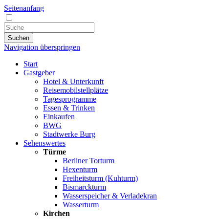
Seitenanfang
Suchen
Navigation überspringen
Start
Gastgeber
Hotel & Unterkunft
Reisemobilstellplätze
Tagesprogramme
Essen & Trinken
Einkaufen
BWG
Stadtwerke Burg
Sehenswertes
Türme
Berliner Torturm
Hexenturm
Freiheitsturm (Kuhturm)
Bismarckturm
Wasserspeicher & Verladekran
Wasserturm
Kirchen