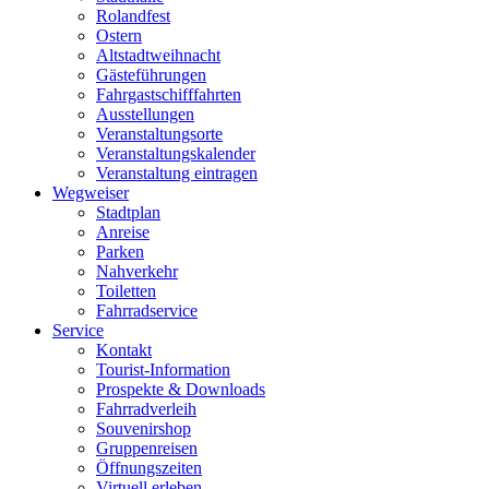
Rolandfest
Ostern
Altstadtweihnacht
Gästeführungen
Fahrgastschifffahrten
Ausstellungen
Veranstaltungsorte
Veranstaltungskalender
Veranstaltung eintragen
Wegweiser
Stadtplan
Anreise
Parken
Nahverkehr
Toiletten
Fahrradservice
Service
Kontakt
Tourist-Information
Prospekte & Downloads
Fahrradverleih
Souvenirshop
Gruppenreisen
Öffnungszeiten
Virtuell erleben