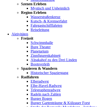
Szenen Erleben
Mystisch und Unheimlich
Region Erleben
Wasserstraßenkreuz
Kutsch- & Kremserfahrt
Fahrgastschifffahrten
Reiseleitung
Aktivitäten
Freizeit
Schwimmhalle
Burg Theater
Planetarium
Zinnfigurenkabinett
Alpakahof zu den Drei Linden
Bootsverleih
Spazieren & Wandern
Historischer Spaziergang
Radfahren
Elberadweg
Elbe-Havel-Radweg
Telegraphenradweg
Radeln nach Zahlen
Burger Bogen
Burger Gartenträume & Külzauer Forst