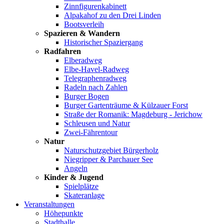
Zinnfigurenkabinett
Alpakahof zu den Drei Linden
Bootsverleih
Spazieren & Wandern
Historischer Spaziergang
Radfahren
Elberadweg
Elbe-Havel-Radweg
Telegraphenradweg
Radeln nach Zahlen
Burger Bogen
Burger Gartenträume & Külzauer Forst
Straße der Romanik: Magdeburg - Jerichow
Schleusen und Natur
Zwei-Fährentour
Natur
Naturschutzgebiet Bürgerholz
Niegripper & Parchauer See
Angeln
Kinder & Jugend
Spielplätze
Skateranlage
Veranstaltungen
Höhepunkte
Stadthalle