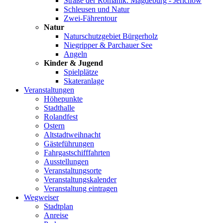
Straße der Romanik: Magdeburg - Jerichow
Schleusen und Natur
Zwei-Fährentour
Natur
Naturschutzgebiet Bürgerholz
Niegripper & Parchauer See
Angeln
Kinder & Jugend
Spielplätze
Skateranlage
Veranstaltungen
Höhepunkte
Stadthalle
Rolandfest
Ostern
Altstadtweihnacht
Gästeführungen
Fahrgastschifffahrten
Ausstellungen
Veranstaltungsorte
Veranstaltungskalender
Veranstaltung eintragen
Wegweiser
Stadtplan
Anreise