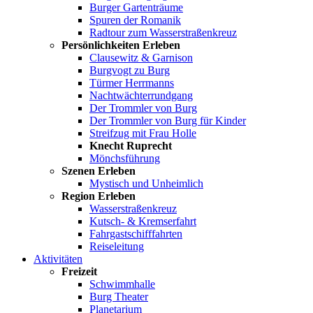
Burger Gartenträume
Spuren der Romanik
Radtour zum Wasserstraßenkreuz
Persönlichkeiten Erleben
Clausewitz & Garnison
Burgvogt zu Burg
Türmer Herrmanns
Nachtwächterrundgang
Der Trommler von Burg
Der Trommler von Burg für Kinder
Streifzug mit Frau Holle
Knecht Ruprecht
Mönchsführung
Szenen Erleben
Mystisch und Unheimlich
Region Erleben
Wasserstraßenkreuz
Kutsch- & Kremserfahrt
Fahrgastschifffahrten
Reiseleitung
Aktivitäten
Freizeit
Schwimmhalle
Burg Theater
Planetarium