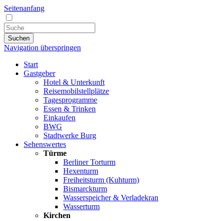
Seitenanfang
Suchen
Navigation überspringen
Start
Gastgeber
Hotel & Unterkunft
Reisemobilstellplätze
Tagesprogramme
Essen & Trinken
Einkaufen
BWG
Stadtwerke Burg
Sehenswertes
Türme
Berliner Torturm
Hexenturm
Freiheitsturm (Kuhturm)
Bismarckturm
Wasserspeicher & Verladekran
Wasserturm
Kirchen