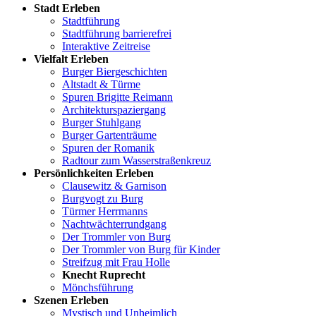
Stadt Erleben
Stadtführung
Stadtführung barrierefrei
Interaktive Zeitreise
Vielfalt Erleben
Burger Biergeschichten
Altstadt & Türme
Spuren Brigitte Reimann
Architekturspaziergang
Burger Stuhlgang
Burger Gartenträume
Spuren der Romanik
Radtour zum Wasserstraßenkreuz
Persönlichkeiten Erleben
Clausewitz & Garnison
Burgvogt zu Burg
Türmer Herrmanns
Nachtwächterrundgang
Der Trommler von Burg
Der Trommler von Burg für Kinder
Streifzug mit Frau Holle
Knecht Ruprecht
Mönchsführung
Szenen Erleben
Mystisch und Unheimlich