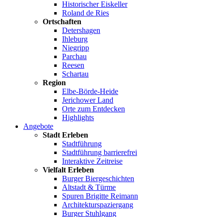
Historischer Eiskeller
Roland de Ries
Ortschaften
Detershagen
Ihleburg
Niegripp
Parchau
Reesen
Schartau
Region
Elbe-Börde-Heide
Jerichower Land
Orte zum Entdecken
Highlights
Angebote
Stadt Erleben
Stadtführung
Stadtführung barrierefrei
Interaktive Zeitreise
Vielfalt Erleben
Burger Biergeschichten
Altstadt & Türme
Spuren Brigitte Reimann
Architekturspaziergang
Burger Stuhlgang