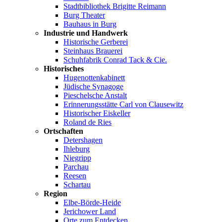
Stadtbibliothek Brigitte Reimann
Burg Theater
Bauhaus in Burg
Industrie und Handwerk
Historische Gerberei
Steinhaus Brauerei
Schuhfabrik Conrad Tack & Cie.
Historisches
Hugenottenkabinett
Jüdische Synagoge
Pieschelsche Anstalt
Erinnerungsstätte Carl von Clausewitz
Historischer Eiskeller
Roland de Ries
Ortschaften
Detershagen
Ihleburg
Niegripp
Parchau
Reesen
Schartau
Region
Elbe-Börde-Heide
Jerichower Land
Orte zum Entdecken