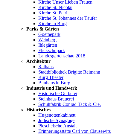
Kirche Unser Lieben Frauen
Kirche St. Nicolai
Kirche St. Petri
Kirche St. Johannes der Täufer
Kirche in Burg
Parks & Gärten
Goethepark
Weinberg
Ihlegärten
Flickschupark
Landesgartenschau 2018
Architektur
Rathaus
Stadtbibliothek Brigitte Reimann
Burg Theater
Bauhaus in Burg
Industrie und Handwerk
Historische Gerberei
Steinhaus Brauerei
Schuhfabrik Conrad Tack & Cie.
Historisches
Hugenottenkabinett
Jüdische Synagoge
Pieschelsche Anstalt
Erinnerungsstätte Carl von Clausewitz