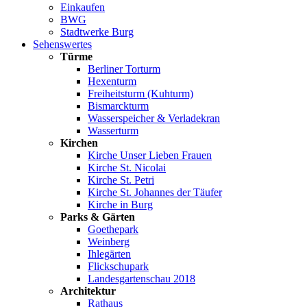
Einkaufen
BWG
Stadtwerke Burg
Sehenswertes
Türme
Berliner Torturm
Hexenturm
Freiheitsturm (Kuhturm)
Bismarckturm
Wasserspeicher & Verladekran
Wasserturm
Kirchen
Kirche Unser Lieben Frauen
Kirche St. Nicolai
Kirche St. Petri
Kirche St. Johannes der Täufer
Kirche in Burg
Parks & Gärten
Goethepark
Weinberg
Ihlegärten
Flickschupark
Landesgartenschau 2018
Architektur
Rathaus