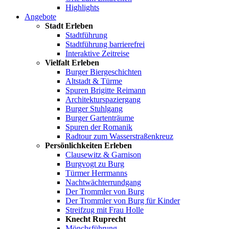
Highlights
Angebote
Stadt Erleben
Stadtführung
Stadtführung barrierefrei
Interaktive Zeitreise
Vielfalt Erleben
Burger Biergeschichten
Altstadt & Türme
Spuren Brigitte Reimann
Architekturspaziergang
Burger Stuhlgang
Burger Gartenträume
Spuren der Romanik
Radtour zum Wasserstraßenkreuz
Persönlichkeiten Erleben
Clausewitz & Garnison
Burgvogt zu Burg
Türmer Herrmanns
Nachtwächterrundgang
Der Trommler von Burg
Der Trommler von Burg für Kinder
Streifzug mit Frau Holle
Knecht Ruprecht
Mönchsführung