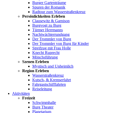
Burger Gartenträume
Spuren der Romanik
Radtour zum Wasserstraßenkreuz
Persönlichkeiten Erleben
Clausewitz & Garnison
Burgvogt zu Burg
Türmer Herrmanns
Nachtwächterrundgang
Der Trommler von Burg
Der Trommler von Burg für Kinder
Streifzug mit Frau Holle
Knecht Ruprecht
Mönchsführung
Szenen Erleben
Mystisch und Unheimlich
Region Erleben
Wasserstraßenkreuz
Kutsch- & Kremserfahrt
Fahrgastschifffahrten
Reiseleitung
Aktivitäten
Freizeit
Schwimmhalle
Burg Theater
Planetarium