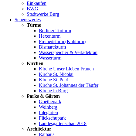
Einkaufen
BWG
Stadtwerke Burg
Sehenswertes
Türme
Berliner Torturm
Hexenturm
Freiheitsturm (Kuhturm)
Bismarckturm
Wasserspeicher & Verladekran
Wasserturm
Kirchen
Kirche Unser Lieben Frauen
Kirche St. Nicolai
Kirche St. Petri
Kirche St. Johannes der Täufer
Kirche in Burg
Parks & Gärten
Goethepark
Weinberg
Ihlegärten
Flickschupark
Landesgartenschau 2018
Architektur
Rathaus