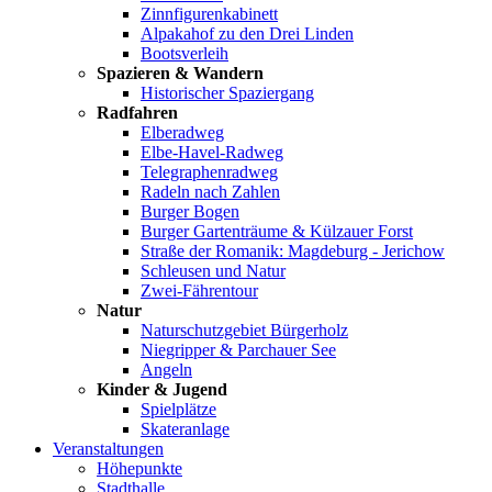
Zinnfigurenkabinett
Alpakahof zu den Drei Linden
Bootsverleih
Spazieren & Wandern
Historischer Spaziergang
Radfahren
Elberadweg
Elbe-Havel-Radweg
Telegraphenradweg
Radeln nach Zahlen
Burger Bogen
Burger Gartenträume & Külzauer Forst
Straße der Romanik: Magdeburg - Jerichow
Schleusen und Natur
Zwei-Fährentour
Natur
Naturschutzgebiet Bürgerholz
Niegripper & Parchauer See
Angeln
Kinder & Jugend
Spielplätze
Skateranlage
Veranstaltungen
Höhepunkte
Stadthalle