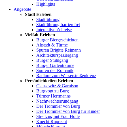
Highlights
Angebote
Stadt Erleben
Stadtführung
Stadtführung barrierefrei
Interaktive Zeitreise
Vielfalt Erleben
Burger Biergeschichten
Altstadt & Türme
Spuren Brigitte Reimann
Architekturspaziergang
Burger Stuhlgang
Burger Gartenträume
Spuren der Romanik
Radtour zum Wasserstraßenkreuz
Persönlichkeiten Erleben
Clausewitz & Garnison
Burgvogt zu Burg
Türmer Herrmanns
Nachtwächterrundgang
Der Trommler von Burg
Der Trommler von Burg für Kinder
Streifzug mit Frau Holle
Knecht Ruprecht
Mönchsführung