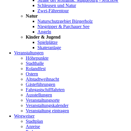
Straße der Romanik: Magdeburg - Jerichow
Schleusen und Natur
Zwei-Fährentour
Natur
Naturschutzgebiet Bürgerholz
Niegripper & Parchauer See
Angeln
Kinder & Jugend
Spielplätze
Skateranlage
Veranstaltungen
Höhepunkte
Stadthalle
Rolandfest
Ostern
Altstadtweihnacht
Gästeführungen
Fahrgastschifffahrten
Ausstellungen
Veranstaltungsorte
Veranstaltungskalender
Veranstaltung eintragen
Wegweiser
Stadtplan
Anreise