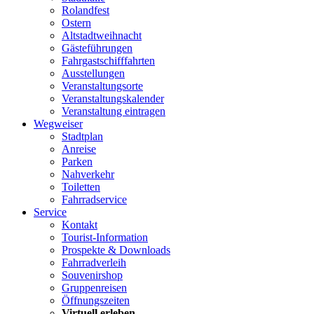
Rolandfest
Ostern
Altstadtweihnacht
Gästeführungen
Fahrgastschifffahrten
Ausstellungen
Veranstaltungsorte
Veranstaltungskalender
Veranstaltung eintragen
Wegweiser
Stadtplan
Anreise
Parken
Nahverkehr
Toiletten
Fahrradservice
Service
Kontakt
Tourist-Information
Prospekte & Downloads
Fahrradverleih
Souvenirshop
Gruppenreisen
Öffnungszeiten
Virtuell erleben