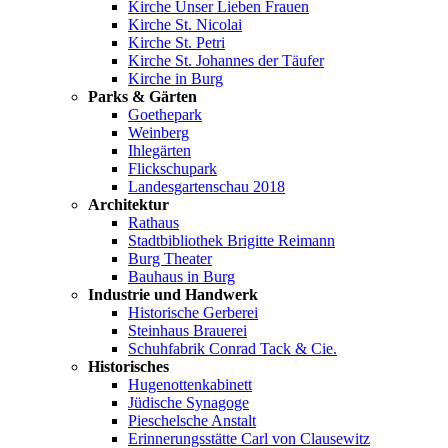
Kirche Unser Lieben Frauen
Kirche St. Nicolai
Kirche St. Petri
Kirche St. Johannes der Täufer
Kirche in Burg
Parks & Gärten
Goethepark
Weinberg
Ihlegärten
Flickschupark
Landesgartenschau 2018
Architektur
Rathaus
Stadtbibliothek Brigitte Reimann
Burg Theater
Bauhaus in Burg
Industrie und Handwerk
Historische Gerberei
Steinhaus Brauerei
Schuhfabrik Conrad Tack & Cie.
Historisches
Hugenottenkabinett
Jüdische Synagoge
Pieschelsche Anstalt
Erinnerungsstätte Carl von Clausewitz