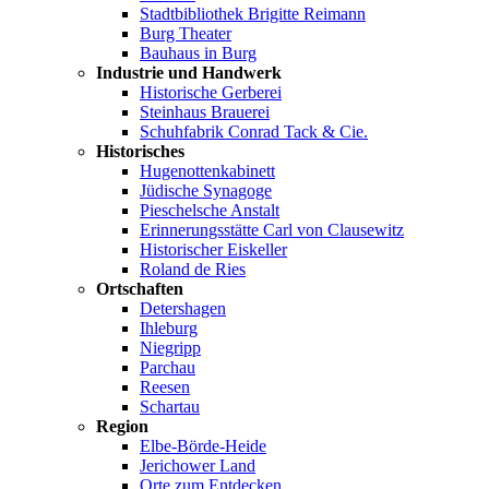
Stadtbibliothek Brigitte Reimann
Burg Theater
Bauhaus in Burg
Industrie und Handwerk
Historische Gerberei
Steinhaus Brauerei
Schuhfabrik Conrad Tack & Cie.
Historisches
Hugenottenkabinett
Jüdische Synagoge
Pieschelsche Anstalt
Erinnerungsstätte Carl von Clausewitz
Historischer Eiskeller
Roland de Ries
Ortschaften
Detershagen
Ihleburg
Niegripp
Parchau
Reesen
Schartau
Region
Elbe-Börde-Heide
Jerichower Land
Orte zum Entdecken