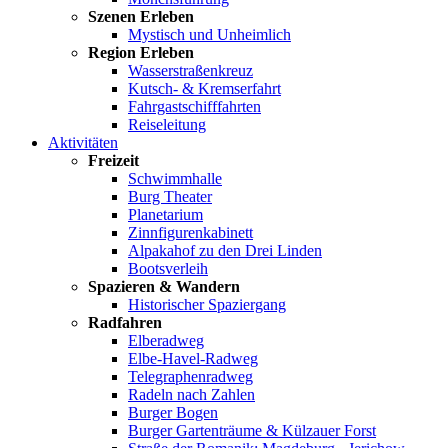
Szenen Erleben
Mystisch und Unheimlich
Region Erleben
Wasserstraßenkreuz
Kutsch- & Kremserfahrt
Fahrgastschifffahrten
Reiseleitung
Aktivitäten
Freizeit
Schwimmhalle
Burg Theater
Planetarium
Zinnfigurenkabinett
Alpakahof zu den Drei Linden
Bootsverleih
Spazieren & Wandern
Historischer Spaziergang
Radfahren
Elberadweg
Elbe-Havel-Radweg
Telegraphenradweg
Radeln nach Zahlen
Burger Bogen
Burger Gartenträume & Külzauer Forst