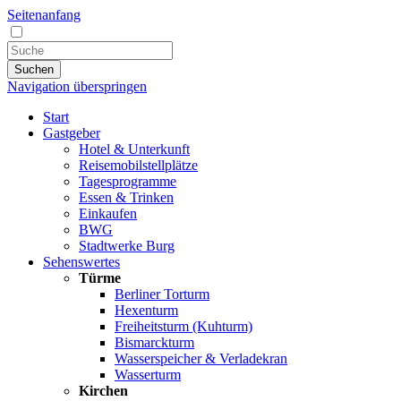
Seitenanfang
Suchen
Navigation überspringen
Start
Gastgeber
Hotel & Unterkunft
Reisemobilstellplätze
Tagesprogramme
Essen & Trinken
Einkaufen
BWG
Stadtwerke Burg
Sehenswertes
Türme
Berliner Torturm
Hexenturm
Freiheitsturm (Kuhturm)
Bismarckturm
Wasserspeicher & Verladekran
Wasserturm
Kirchen