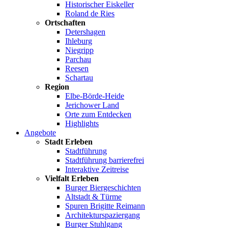
Historischer Eiskeller
Roland de Ries
Ortschaften
Detershagen
Ihleburg
Niegripp
Parchau
Reesen
Schartau
Region
Elbe-Börde-Heide
Jerichower Land
Orte zum Entdecken
Highlights
Angebote
Stadt Erleben
Stadtführung
Stadtführung barrierefrei
Interaktive Zeitreise
Vielfalt Erleben
Burger Biergeschichten
Altstadt & Türme
Spuren Brigitte Reimann
Architekturspaziergang
Burger Stuhlgang