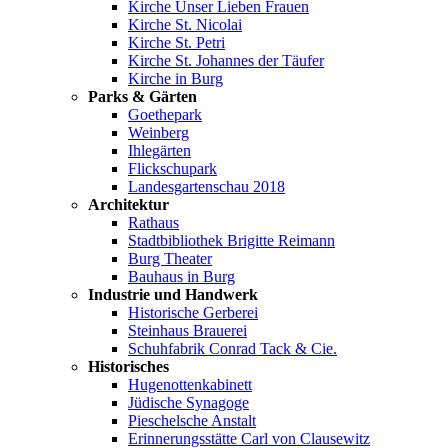
Kirche Unser Lieben Frauen
Kirche St. Nicolai
Kirche St. Petri
Kirche St. Johannes der Täufer
Kirche in Burg
Parks & Gärten
Goethepark
Weinberg
Ihlegärten
Flickschupark
Landesgartenschau 2018
Architektur
Rathaus
Stadtbibliothek Brigitte Reimann
Burg Theater
Bauhaus in Burg
Industrie und Handwerk
Historische Gerberei
Steinhaus Brauerei
Schuhfabrik Conrad Tack & Cie.
Historisches
Hugenottenkabinett
Jüdische Synagoge
Pieschelsche Anstalt
Erinnerungsstätte Carl von Clausewitz