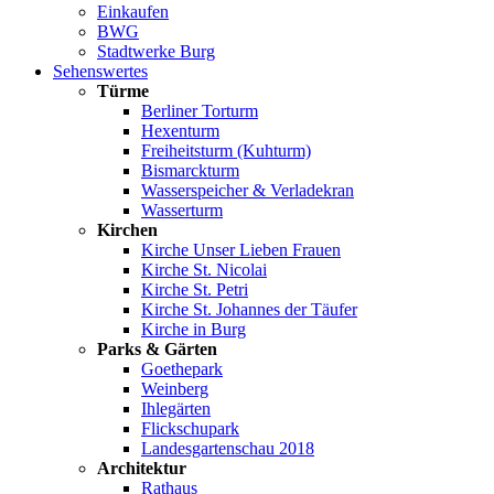
Einkaufen
BWG
Stadtwerke Burg
Sehenswertes
Türme
Berliner Torturm
Hexenturm
Freiheitsturm (Kuhturm)
Bismarckturm
Wasserspeicher & Verladekran
Wasserturm
Kirchen
Kirche Unser Lieben Frauen
Kirche St. Nicolai
Kirche St. Petri
Kirche St. Johannes der Täufer
Kirche in Burg
Parks & Gärten
Goethepark
Weinberg
Ihlegärten
Flickschupark
Landesgartenschau 2018
Architektur
Rathaus