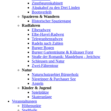
Zinnfigurenkabinett
Alpakahof zu den Drei Linden
Bootsverleih
Spazieren & Wandern
Historischer Spaziergang
Radfahren
Elberadweg
Elbe-Havel-Radweg
Telegraphenradweg
Radeln nach Zahlen
Burger Bogen
Burger Gartenträume & Külzauer Forst
Straße der Romanik: Magdeburg - Jerichow
Schleusen und Natur
Zwei-Fährentour
Natur
Naturschutzgebiet Bürgerholz
Niegripper & Parchauer See
Angeln
Kinder & Jugend
Spielplätze
Skateranlage
Veranstaltungen
Höhepunkte
Stadthalle