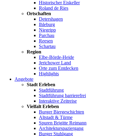
Historischer Eiskeller
Roland de Ries
Ortschaften
Detershagen
Ihleburg
Niegripp
Parchau
Reesen
Schartau
Region
Elbe-Börde-Heide
Jerichower Land
Orte zum Entdecken
Highlights
Angebote
Stadt Erleben
Stadtführung
Stadtführung barrierefrei
Interaktive Zeitreise
Vielfalt Erleben
Burger Biergeschichten
Altstadt & Türme
Spuren Brigitte Reimann
Architekturspaziergang
Burger Stuhlgang