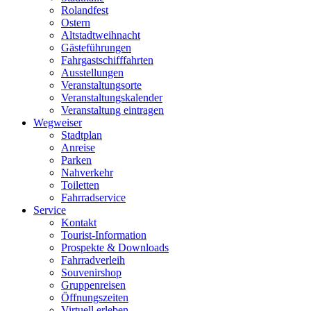
Rolandfest
Ostern
Altstadtweihnacht
Gästeführungen
Fahrgastschifffahrten
Ausstellungen
Veranstaltungsorte
Veranstaltungskalender
Veranstaltung eintragen
Wegweiser
Stadtplan
Anreise
Parken
Nahverkehr
Toiletten
Fahrradservice
Service
Kontakt
Tourist-Information
Prospekte & Downloads
Fahrradverleih
Souvenirshop
Gruppenreisen
Öffnungszeiten
Virtuell erleben