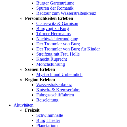
Burger Gartenträume
Spuren der Romanik
Radtour zum Wasserstraßenkreuz
Persönlichkeiten Erleben
Clausewitz & Garnison
Burgvogt zu Burg
Türmer Herrmanns
Nachtwächterrundgang
Der Trommler von Burg
Der Trommler von Burg für Kinder
Streifzug mit Frau Holle
Knecht Ruprecht
Mönchsführung
Szenen Erleben
Mystisch und Unheimlich
Region Erleben
Wasserstraßenkreuz
Kutsch- & Kremserfahrt
Fahrgastschifffahrten
Reiseleitung
Aktivitäten
Freizeit
Schwimmhalle
Burg Theater
Planetarium