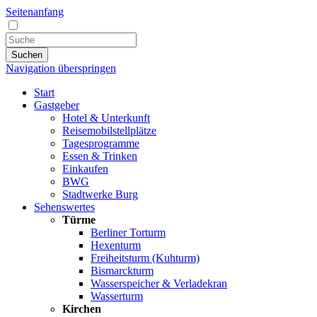
Seitenanfang
Suchen
Navigation überspringen
Start
Gastgeber
Hotel & Unterkunft
Reisemobilstellplätze
Tagesprogramme
Essen & Trinken
Einkaufen
BWG
Stadtwerke Burg
Sehenswertes
Türme
Berliner Torturm
Hexenturm
Freiheitsturm (Kuhturm)
Bismarckturm
Wasserspeicher & Verladekran
Wasserturm
Kirchen