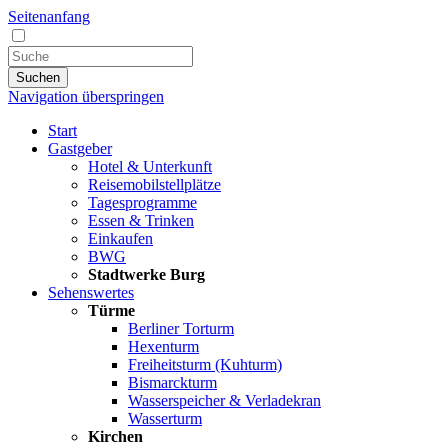
Seitenanfang
Suchen
Navigation überspringen
Start
Gastgeber
Hotel & Unterkunft
Reisemobilstellplätze
Tagesprogramme
Essen & Trinken
Einkaufen
BWG
Stadtwerke Burg
Sehenswertes
Türme
Berliner Torturm
Hexenturm
Freiheitsturm (Kuhturm)
Bismarckturm
Wasserspeicher & Verladekran
Wasserturm
Kirchen