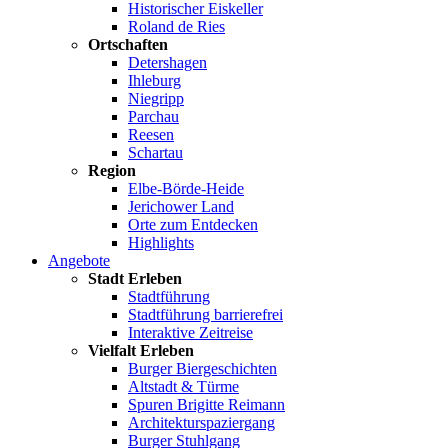
Historischer Eiskeller
Roland de Ries
Ortschaften
Detershagen
Ihleburg
Niegripp
Parchau
Reesen
Schartau
Region
Elbe-Börde-Heide
Jerichower Land
Orte zum Entdecken
Highlights
Angebote
Stadt Erleben
Stadtführung
Stadtführung barrierefrei
Interaktive Zeitreise
Vielfalt Erleben
Burger Biergeschichten
Altstadt & Türme
Spuren Brigitte Reimann
Architekturspaziergang
Burger Stuhlgang