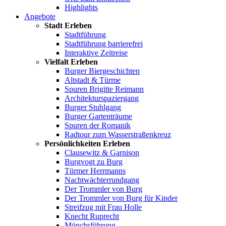
Highlights
Angebote
Stadt Erleben
Stadtführung
Stadtführung barrierefrei
Interaktive Zeitreise
Vielfalt Erleben
Burger Biergeschichten
Altstadt & Türme
Spuren Brigitte Reimann
Architekturspaziergang
Burger Stuhlgang
Burger Gartenträume
Spuren der Romanik
Radtour zum Wasserstraßenkreuz
Persönlichkeiten Erleben
Clausewitz & Garnison
Burgvogt zu Burg
Türmer Herrmanns
Nachtwächterrundgang
Der Trommler von Burg
Der Trommler von Burg für Kinder
Streifzug mit Frau Holle
Knecht Ruprecht
Mönchsführung