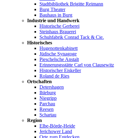
Stadtbibliothek Brigitte Reimann
Burg Theater
Bauhaus in Burg
Industrie und Handwerk
Historische Gerberei
Steinhaus Brauerei
Schuhfabrik Conrad Tack & Cie.
Historisches
Hugenottenkabinett
Jüdische Synagoge
Pieschelsche Anstalt
Erinnerungsstätte Carl von Clausewitz
Historischer Eiskeller
Roland de Ries
Ortschaften
Detershagen
Ihleburg
Niegripp
Parchau
Reesen
Schartau
Region
Elbe-Börde-Heide
Jerichower Land
Orte zum Entdecken