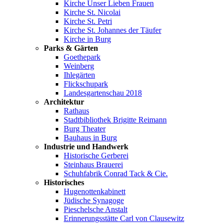
Kirche Unser Lieben Frauen
Kirche St. Nicolai
Kirche St. Petri
Kirche St. Johannes der Täufer
Kirche in Burg
Parks & Gärten
Goethepark
Weinberg
Ihlegärten
Flickschupark
Landesgartenschau 2018
Architektur
Rathaus
Stadtbibliothek Brigitte Reimann
Burg Theater
Bauhaus in Burg
Industrie und Handwerk
Historische Gerberei
Steinhaus Brauerei
Schuhfabrik Conrad Tack & Cie.
Historisches
Hugenottenkabinett
Jüdische Synagoge
Pieschelsche Anstalt
Erinnerungsstätte Carl von Clausewitz