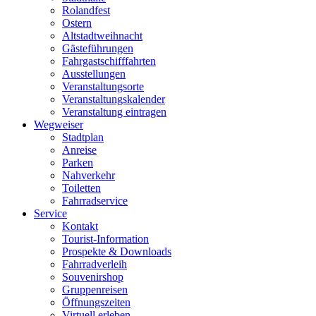
Rolandfest
Ostern
Altstadtweihnacht
Gästeführungen
Fahrgastschifffahrten
Ausstellungen
Veranstaltungsorte
Veranstaltungskalender
Veranstaltung eintragen
Wegweiser
Stadtplan
Anreise
Parken
Nahverkehr
Toiletten
Fahrradservice
Service
Kontakt
Tourist-Information
Prospekte & Downloads
Fahrradverleih
Souvenirshop
Gruppenreisen
Öffnungszeiten
Virtuell erleben