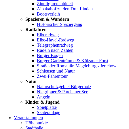
Zinnfigurenkabinett
Alpakahof zu den Drei Linden
Bootsverleih
Spazieren & Wandern
Historischer Spaziergang
Radfahren
Elberadweg
Elbe-Havel-Radweg
Telegraphenradweg
Radeln nach Zahlen
Burger Bogen
Burger Gartenträume & Külzauer Forst
Straße der Romanik: Magdeburg - Jerichow
Schleusen und Natur
Zwei-Fährentour
Natur
Naturschutzgebiet Bürgerholz
Niegripper & Parchauer See
Angeln
Kinder & Jugend
Spielplätze
Skateranlage
Veranstaltungen
Höhepunkte
Stadthalle