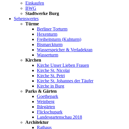
Einkaufen
BWG
Stadtwerke Burg
Sehenswertes
Türme
Berliner Torturm
Hexenturm
Freiheitsturm (Kuhturm)
Bismarckturm
Wasserspeicher & Verladekran
Wasserturm
Kirchen
Kirche Unser Lieben Frauen
Kirche St. Nicolai
Kirche St. Petri
Kirche St. Johannes der Täufer
Kirche in Burg
Parks & Gärten
Goethepark
Weinberg
Ihlegärten
Flickschupark
Landesgartenschau 2018
Architektur
Rathaus