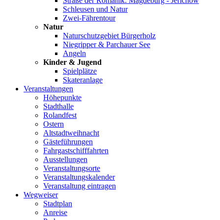
Straße der Romanik: Magdeburg - Jerichow
Schleusen und Natur
Zwei-Fährentour
Natur
Naturschutzgebiet Bürgerholz
Niegripper & Parchauer See
Angeln
Kinder & Jugend
Spielplätze
Skateranlage
Veranstaltungen
Höhepunkte
Stadthalle
Rolandfest
Ostern
Altstadtweihnacht
Gästeführungen
Fahrgastschifffahrten
Ausstellungen
Veranstaltungsorte
Veranstaltungskalender
Veranstaltung eintragen
Wegweiser
Stadtplan
Anreise