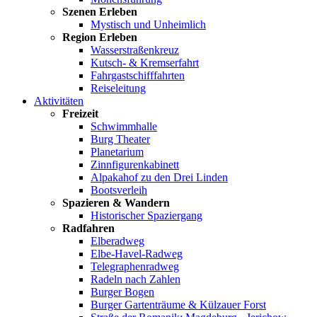
Szenen Erleben
Mystisch und Unheimlich
Region Erleben
Wasserstraßenkreuz
Kutsch- & Kremserfahrt
Fahrgastschifffahrten
Reiseleitung
Aktivitäten
Freizeit
Schwimmhalle
Burg Theater
Planetarium
Zinnfigurenkabinett
Alpakahof zu den Drei Linden
Bootsverleih
Spazieren & Wandern
Historischer Spaziergang
Radfahren
Elberadweg
Elbe-Havel-Radweg
Telegraphenradweg
Radeln nach Zahlen
Burger Bogen
Burger Gartenträume & Külzauer Forst