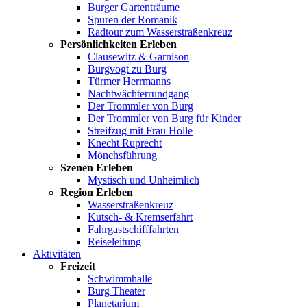
Burger Gartenträume
Spuren der Romanik
Radtour zum Wasserstraßenkreuz
Persönlichkeiten Erleben
Clausewitz & Garnison
Burgvogt zu Burg
Türmer Herrmanns
Nachtwächterrundgang
Der Trommler von Burg
Der Trommler von Burg für Kinder
Streifzug mit Frau Holle
Knecht Ruprecht
Mönchsführung
Szenen Erleben
Mystisch und Unheimlich
Region Erleben
Wasserstraßenkreuz
Kutsch- & Kremserfahrt
Fahrgastschifffahrten
Reiseleitung
Aktivitäten
Freizeit
Schwimmhalle
Burg Theater
Planetarium