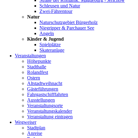
Straße der Romanik: Magdeburg - Jerichow
Schleusen und Natur
Zwei-Fährentour
Natur
Naturschutzgebiet Bürgerholz
Niegripper & Parchauer See
Angeln
Kinder & Jugend
Spielplätze
Skateranlage
Veranstaltungen
Höhepunkte
Stadthalle
Rolandfest
Ostern
Altstadtweihnacht
Gästeführungen
Fahrgastschifffahrten
Ausstellungen
Veranstaltungsorte
Veranstaltungskalender
Veranstaltung eintragen
Wegweiser
Stadtplan
Anreise