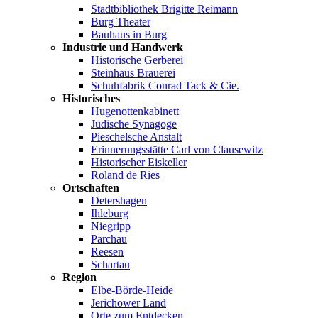
Stadtbibliothek Brigitte Reimann
Burg Theater
Bauhaus in Burg
Industrie und Handwerk
Historische Gerberei
Steinhaus Brauerei
Schuhfabrik Conrad Tack & Cie.
Historisches
Hugenottenkabinett
Jüdische Synagoge
Pieschelsche Anstalt
Erinnerungsstätte Carl von Clausewitz
Historischer Eiskeller
Roland de Ries
Ortschaften
Detershagen
Ihleburg
Niegripp
Parchau
Reesen
Schartau
Region
Elbe-Börde-Heide
Jerichower Land
Orte zum Entdecken