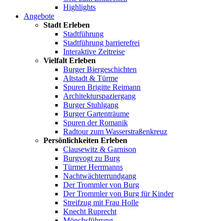
Highlights
Angebote
Stadt Erleben
Stadtführung
Stadtführung barrierefrei
Interaktive Zeitreise
Vielfalt Erleben
Burger Biergeschichten
Altstadt & Türme
Spuren Brigitte Reimann
Architekturspaziergang
Burger Stuhlgang
Burger Gartenträume
Spuren der Romanik
Radtour zum Wasserstraßenkreuz
Persönlichkeiten Erleben
Clausewitz & Garnison
Burgvogt zu Burg
Türmer Herrmanns
Nachtwächterrundgang
Der Trommler von Burg
Der Trommler von Burg für Kinder
Streifzug mit Frau Holle
Knecht Ruprecht
Mönchsführung