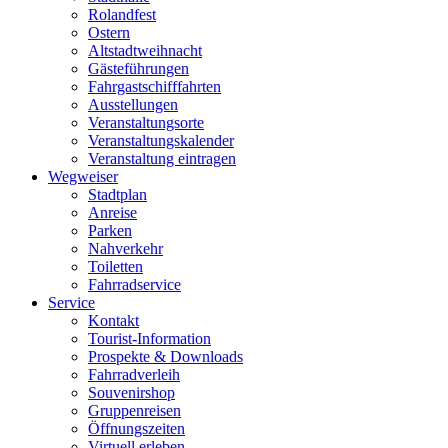
Rolandfest
Ostern
Altstadtweihnacht
Gästeführungen
Fahrgastschifffahrten
Ausstellungen
Veranstaltungsorte
Veranstaltungskalender
Veranstaltung eintragen
Wegweiser
Stadtplan
Anreise
Parken
Nahverkehr
Toiletten
Fahrradservice
Service
Kontakt
Tourist-Information
Prospekte & Downloads
Fahrradverleih
Souvenirshop
Gruppenreisen
Öffnungszeiten
Virtuell erleben