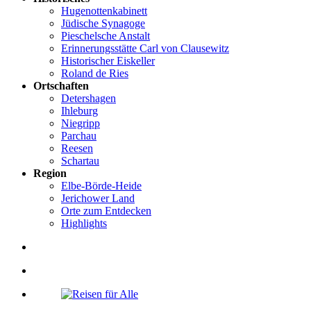
Hugenottenkabinett
Jüdische Synagoge
Pieschelsche Anstalt
Erinnerungsstätte Carl von Clausewitz
Historischer Eiskeller
Roland de Ries
Ortschaften
Detershagen
Ihleburg
Niegripp
Parchau
Reesen
Schartau
Region
Elbe-Börde-Heide
Jerichower Land
Orte zum Entdecken
Highlights