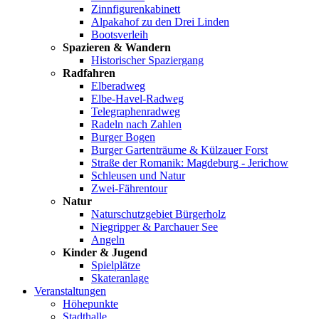
Zinnfigurenkabinett
Alpakahof zu den Drei Linden
Bootsverleih
Spazieren & Wandern
Historischer Spaziergang
Radfahren
Elberadweg
Elbe-Havel-Radweg
Telegraphenradweg
Radeln nach Zahlen
Burger Bogen
Burger Gartenträume & Külzauer Forst
Straße der Romanik: Magdeburg - Jerichow
Schleusen und Natur
Zwei-Fährentour
Natur
Naturschutzgebiet Bürgerholz
Niegripper & Parchauer See
Angeln
Kinder & Jugend
Spielplätze
Skateranlage
Veranstaltungen
Höhepunkte
Stadthalle