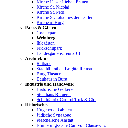
Kirche Unser Lieben Frauen
Kirche St. Nicolai
Kirche St. Petri
Kirche St. Johannes der Täufer
Kirche in Burg
Parks & Gärten
Goethepark
Weinberg
Ihlegärten
Flickschupark
Landesgartenschau 2018
Architektur
Rathaus
Stadtbibliothek Brigitte Reimann
Burg Theater
Bauhaus in Burg
Industrie und Handwerk
Historische Gerberei
Steinhaus Brauerei
Schuhfabrik Conrad Tack & Cie.
Historisches
Hugenottenkabinett
Jüdische Synagoge
Pieschelsche Anstalt
Erinnerungsstätte Carl von Clausewitz