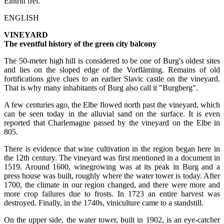
Eintritt frei.
ENGLISH
VINEYARD
The eventful history of the green city balcony
The 50-meter high hill is considered to be one of Burg's oldest sites
and lies on the sloped edge of the Vorfläming. Remains of old
fortifications give clues to an earlier Slavic castle on the vineyard.
That is why many inhabitants of Burg also call it "Burgberg".
A few centuries ago, the Elbe flowed north past the vineyard, which
can be seen today in the alluvial sand on the surface. It is even
reported that Charlemagne passed by the vineyard on the Elbe in
805.
There is evidence that wine cultivation in the region began here in
the 12th century. The vineyard was first mentioned in a document in
1519. Around 1600, winegrowing was at its peak in Burg and a
press house was built, roughly where the water tower is today. After
1700, the climate in our region changed, and there were more and
more crop failures due to frosts. In 1723 an entire harvest was
destroyed. Finally, in the 1740s, viniculture came to a standstill.
On the upper side, the water tower, built in 1902, is an eye-catcher