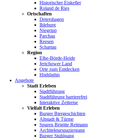
Historischer Eiskeller
Roland de Ries
Ortschaften
Detershagen
Ihleburg
Niegripp
Parchau
Reesen
Schartau
Region
Elbe-Börde-Heide
Jerichower Land
Orte zum Entdecken
Highlights
Angebote
Stadt Erleben
Stadtführung
Stadtführung barrierefrei
Interaktive Zeitreise
Vielfalt Erleben
Burger Biergeschichten
Altstadt & Türme
Spuren Brigitte Reimann
Architekturspaziergang
Burger Stuhlgang