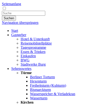
Seitenanfang
Suchen
Navigation überspringen
Start
Gastgeber
Hotel & Unterkunft
Reisemobilstellplätze
Tagesprogramme
Essen & Trinken
Einkaufen
BWG
Stadtwerke Burg
Sehenswertes
Türme
Berliner Torturm
Hexenturm
Freiheitsturm (Kuhturm)
Bismarckturm
Wasserspeicher & Verladekran
Wasserturm
Kirchen