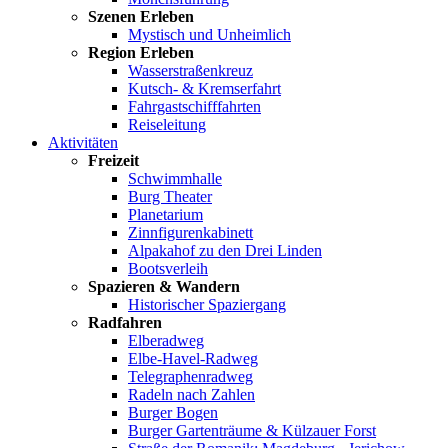
Szenen Erleben
Mystisch und Unheimlich
Region Erleben
Wasserstraßenkreuz
Kutsch- & Kremserfahrt
Fahrgastschifffahrten
Reiseleitung
Aktivitäten
Freizeit
Schwimmhalle
Burg Theater
Planetarium
Zinnfigurenkabinett
Alpakahof zu den Drei Linden
Bootsverleih
Spazieren & Wandern
Historischer Spaziergang
Radfahren
Elberadweg
Elbe-Havel-Radweg
Telegraphenradweg
Radeln nach Zahlen
Burger Bogen
Burger Gartenträume & Külzauer Forst