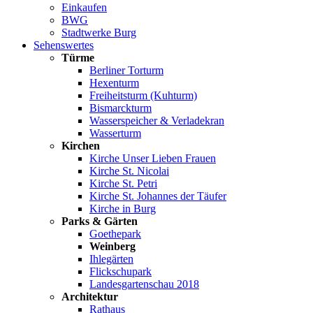
Einkaufen
BWG
Stadtwerke Burg
Sehenswertes
Türme
Berliner Torturm
Hexenturm
Freiheitsturm (Kuhturm)
Bismarckturm
Wasserspeicher & Verladekran
Wasserturm
Kirchen
Kirche Unser Lieben Frauen
Kirche St. Nicolai
Kirche St. Petri
Kirche St. Johannes der Täufer
Kirche in Burg
Parks & Gärten
Goethepark
Weinberg
Ihlegärten
Flickschupark
Landesgartenschau 2018
Architektur
Rathaus