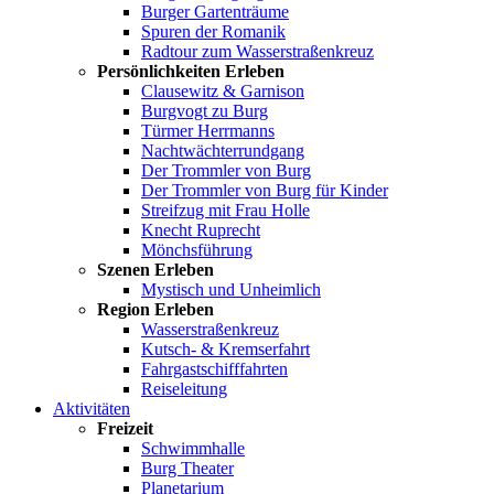
Burger Gartenträume
Spuren der Romanik
Radtour zum Wasserstraßenkreuz
Persönlichkeiten Erleben
Clausewitz & Garnison
Burgvogt zu Burg
Türmer Herrmanns
Nachtwächterrundgang
Der Trommler von Burg
Der Trommler von Burg für Kinder
Streifzug mit Frau Holle
Knecht Ruprecht
Mönchsführung
Szenen Erleben
Mystisch und Unheimlich
Region Erleben
Wasserstraßenkreuz
Kutsch- & Kremserfahrt
Fahrgastschifffahrten
Reiseleitung
Aktivitäten
Freizeit
Schwimmhalle
Burg Theater
Planetarium