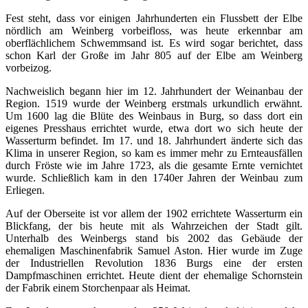
Fest steht, dass vor einigen Jahrhunderten ein Flussbett der Elbe
nördlich am Weinberg vorbeifloss, was heute erkennbar am
oberflächlichem Schwemmsand ist. Es wird sogar berichtet, dass
schon Karl der Große im Jahr 805 auf der Elbe am Weinberg
vorbeizog.
Nachweislich begann hier im 12. Jahrhundert der Weinanbau der
Region. 1519 wurde der Weinberg erstmals urkundlich erwähnt.
Um 1600 lag die Blüte des Weinbaus in Burg, so dass dort ein
eigenes Presshaus errichtet wurde, etwa dort wo sich heute der
Wasserturm befindet. Im 17. und 18. Jahrhundert änderte sich das
Klima in unserer Region, so kam es immer mehr zu Ernteausfällen
durch Fröste wie im Jahre 1723, als die gesamte Ernte vernichtet
wurde. Schließlich kam in den 1740er Jahren der Weinbau zum
Erliegen.
Auf der Oberseite ist vor allem der 1902 errichtete Wasserturm ein
Blickfang, der bis heute mit als Wahrzeichen der Stadt gilt.
Unterhalb des Weinbergs stand bis 2002 das Gebäude der
ehemaligen Maschinenfabrik Samuel Aston. Hier wurde im Zuge
der Industriellen Revolution 1836 Burgs eine der ersten
Dampfmaschinen errichtet. Heute dient der ehemalige Schornstein
der Fabrik einem Storchenpaar als Heimat.