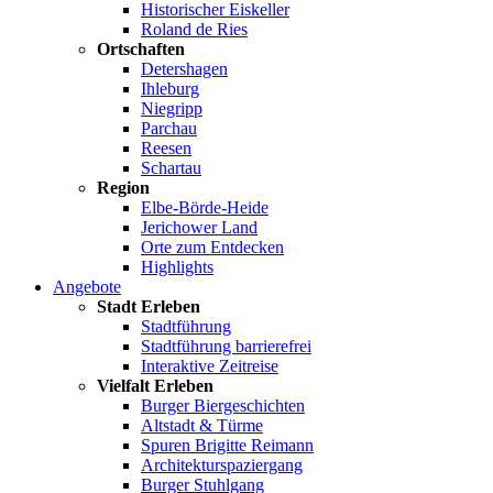
Historischer Eiskeller
Roland de Ries
Ortschaften
Detershagen
Ihleburg
Niegripp
Parchau
Reesen
Schartau
Region
Elbe-Börde-Heide
Jerichower Land
Orte zum Entdecken
Highlights
Angebote
Stadt Erleben
Stadtführung
Stadtführung barrierefrei
Interaktive Zeitreise
Vielfalt Erleben
Burger Biergeschichten
Altstadt & Türme
Spuren Brigitte Reimann
Architekturspaziergang
Burger Stuhlgang