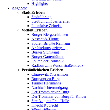
Highlights
Angebote
Stadt Erleben
Stadtführung
Stadtführung barrierefrei
Interaktive Zeitreise
Vielfalt Erleben
Burger Biergeschichten
Altstadt & Türme
Spuren Brigitte Reimann
Architekturspaziergang
Burger Stuhlgang
Burger Gartenträume
Spuren der Romanik
Radtour zum Wasserstraßenkreuz
Persönlichkeiten Erleben
Clausewitz & Garnison
Burgvogt zu Burg
Türmer Herrmanns
Nachtwächterrundgang
Der Trommler von Burg
Der Trommler von Burg für Kinder
Streifzug mit Frau Holle
Knecht Ruprecht
Mönchsführung