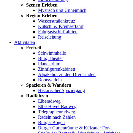
Szenen Erleben
Mystisch und Unheimlich
Region Erleben
Wasserstraßenkreuz
Kutsch- & Kremserfahrt
Fahrgastschifffahrten
Reiseleitung
Aktivitäten
Freizeit
Schwimmhalle
Burg Theater
Planetarium
Zinnfigurenkabinett
Alpakahof zu den Drei Linden
Bootsverleih
Spazieren & Wandern
Historischer Spaziergang
Radfahren
Elberadweg
Elbe-Havel-Radweg
Telegraphenradweg
Radeln nach Zahlen
Burger Bogen
Burger Gartenträume & Külzauer Forst