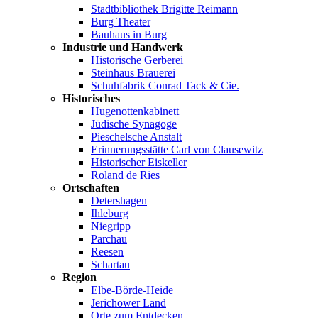
Stadtbibliothek Brigitte Reimann
Burg Theater
Bauhaus in Burg
Industrie und Handwerk
Historische Gerberei
Steinhaus Brauerei
Schuhfabrik Conrad Tack & Cie.
Historisches
Hugenottenkabinett
Jüdische Synagoge
Pieschelsche Anstalt
Erinnerungsstätte Carl von Clausewitz
Historischer Eiskeller
Roland de Ries
Ortschaften
Detershagen
Ihleburg
Niegripp
Parchau
Reesen
Schartau
Region
Elbe-Börde-Heide
Jerichower Land
Orte zum Entdecken