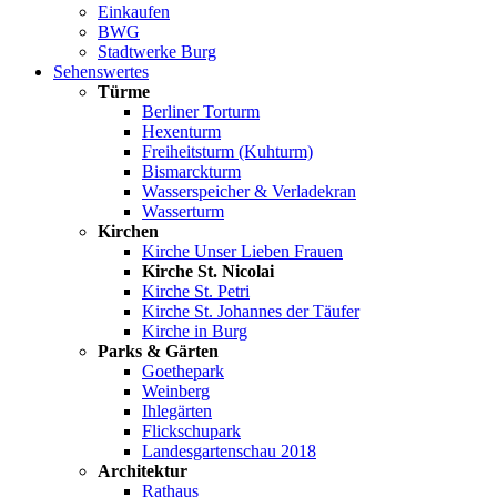
Einkaufen
BWG
Stadtwerke Burg
Sehenswertes
Türme
Berliner Torturm
Hexenturm
Freiheitsturm (Kuhturm)
Bismarckturm
Wasserspeicher & Verladekran
Wasserturm
Kirchen
Kirche Unser Lieben Frauen
Kirche St. Nicolai
Kirche St. Petri
Kirche St. Johannes der Täufer
Kirche in Burg
Parks & Gärten
Goethepark
Weinberg
Ihlegärten
Flickschupark
Landesgartenschau 2018
Architektur
Rathaus