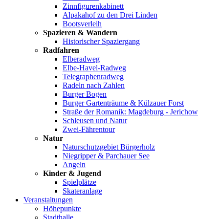
Zinnfigurenkabinett
Alpakahof zu den Drei Linden
Bootsverleih
Spazieren & Wandern
Historischer Spaziergang
Radfahren
Elberadweg
Elbe-Havel-Radweg
Telegraphenradweg
Radeln nach Zahlen
Burger Bogen
Burger Gartenträume & Külzauer Forst
Straße der Romanik: Magdeburg - Jerichow
Schleusen und Natur
Zwei-Fährentour
Natur
Naturschutzgebiet Bürgerholz
Niegripper & Parchauer See
Angeln
Kinder & Jugend
Spielplätze
Skateranlage
Veranstaltungen
Höhepunkte
Stadthalle