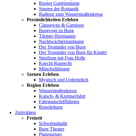
Burger Gartenträume
Spuren der Romanik
Radtour zum Wasserstraßenkreuz
Persönlichkeiten Erleben
Clausewitz & Garnison
Burgvogt zu Burg
Türmer Herrmanns
Nachtwächterrundgang
Der Trommler von Burg
Der Trommler von Burg für Kinder
Streifzug mit Frau Holle
Knecht Ruprecht
Mönchsführung
Szenen Erleben
Mystisch und Unheimlich
Region Erleben
Wasserstraßenkreuz
Kutsch- & Kremserfahrt
Fahrgastschifffahrten
Reiseleitung
Aktivitäten
Freizeit
Schwimmhalle
Burg Theater
Planetarium