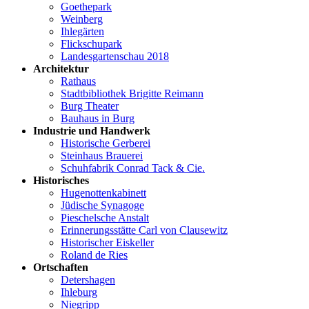
Goethepark
Weinberg
Ihlegärten
Flickschupark
Landesgartenschau 2018
Architektur
Rathaus
Stadtbibliothek Brigitte Reimann
Burg Theater
Bauhaus in Burg
Industrie und Handwerk
Historische Gerberei
Steinhaus Brauerei
Schuhfabrik Conrad Tack & Cie.
Historisches
Hugenottenkabinett
Jüdische Synagoge
Pieschelsche Anstalt
Erinnerungsstätte Carl von Clausewitz
Historischer Eiskeller
Roland de Ries
Ortschaften
Detershagen
Ihleburg
Niegripp