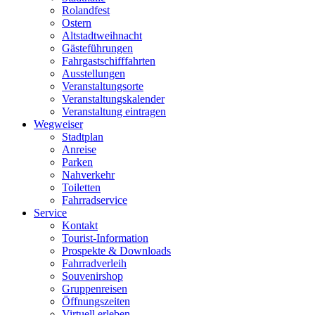
Rolandfest
Ostern
Altstadtweihnacht
Gästeführungen
Fahrgastschifffahrten
Ausstellungen
Veranstaltungsorte
Veranstaltungskalender
Veranstaltung eintragen
Wegweiser
Stadtplan
Anreise
Parken
Nahverkehr
Toiletten
Fahrradservice
Service
Kontakt
Tourist-Information
Prospekte & Downloads
Fahrradverleih
Souvenirshop
Gruppenreisen
Öffnungszeiten
Virtuell erleben