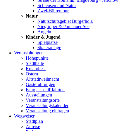
Straße der Romanik: Magdeburg - Jerichow
Schleusen und Natur
Zwei-Fährentour
Natur
Naturschutzgebiet Bürgerholz
Niegripper & Parchauer See
Angeln
Kinder & Jugend
Spielplätze
Skateranlage
Veranstaltungen
Höhepunkte
Stadthalle
Rolandfest
Ostern
Altstadtweihnacht
Gästeführungen
Fahrgastschifffahrten
Ausstellungen
Veranstaltungsorte
Veranstaltungskalender
Veranstaltung eintragen
Wegweiser
Stadtplan
Anreise