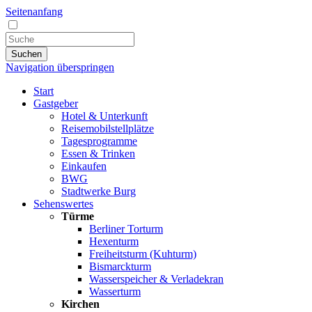
Seitenanfang
Suchen
Navigation überspringen
Start
Gastgeber
Hotel & Unterkunft
Reisemobilstellplätze
Tagesprogramme
Essen & Trinken
Einkaufen
BWG
Stadtwerke Burg
Sehenswertes
Türme
Berliner Torturm
Hexenturm
Freiheitsturm (Kuhturm)
Bismarckturm
Wasserspeicher & Verladekran
Wasserturm
Kirchen