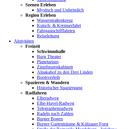
Szenen Erleben
Mystisch und Unheimlich
Region Erleben
Wasserstraßenkreuz
Kutsch- & Kremserfahrt
Fahrgastschifffahrten
Reiseleitung
Aktivitäten
Freizeit
Schwimmhalle
Burg Theater
Planetarium
Zinnfigurenkabinett
Alpakahof zu den Drei Linden
Bootsverleih
Spazieren & Wandern
Historischer Spaziergang
Radfahren
Elberadweg
Elbe-Havel-Radweg
Telegraphenradweg
Radeln nach Zahlen
Burger Bogen
Burger Gartenträume & Külzauer Forst