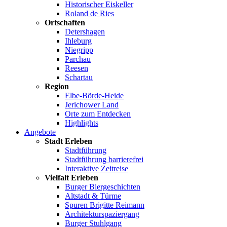
Historischer Eiskeller
Roland de Ries
Ortschaften
Detershagen
Ihleburg
Niegripp
Parchau
Reesen
Schartau
Region
Elbe-Börde-Heide
Jerichower Land
Orte zum Entdecken
Highlights
Angebote
Stadt Erleben
Stadtführung
Stadtführung barrierefrei
Interaktive Zeitreise
Vielfalt Erleben
Burger Biergeschichten
Altstadt & Türme
Spuren Brigitte Reimann
Architekturspaziergang
Burger Stuhlgang