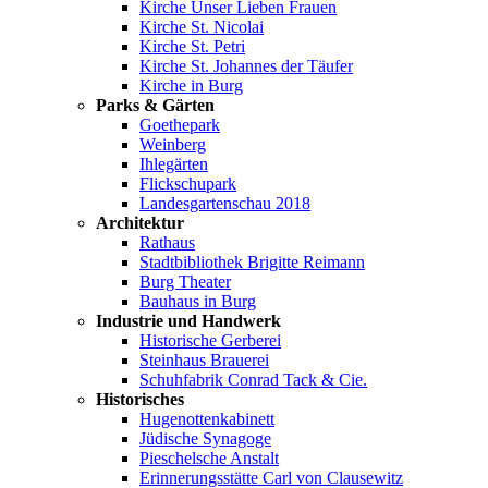
Kirche Unser Lieben Frauen
Kirche St. Nicolai
Kirche St. Petri
Kirche St. Johannes der Täufer
Kirche in Burg
Parks & Gärten
Goethepark
Weinberg
Ihlegärten
Flickschupark
Landesgartenschau 2018
Architektur
Rathaus
Stadtbibliothek Brigitte Reimann
Burg Theater
Bauhaus in Burg
Industrie und Handwerk
Historische Gerberei
Steinhaus Brauerei
Schuhfabrik Conrad Tack & Cie.
Historisches
Hugenottenkabinett
Jüdische Synagoge
Pieschelsche Anstalt
Erinnerungsstätte Carl von Clausewitz