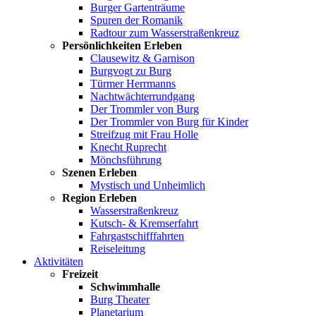
Burger Gartenträume
Spuren der Romanik
Radtour zum Wasserstraßenkreuz
Persönlichkeiten Erleben
Clausewitz & Garnison
Burgvogt zu Burg
Türmer Herrmanns
Nachtwächterrundgang
Der Trommler von Burg
Der Trommler von Burg für Kinder
Streifzug mit Frau Holle
Knecht Ruprecht
Mönchsführung
Szenen Erleben
Mystisch und Unheimlich
Region Erleben
Wasserstraßenkreuz
Kutsch- & Kremserfahrt
Fahrgastschifffahrten
Reiseleitung
Aktivitäten
Freizeit
Schwimmhalle
Burg Theater
Planetarium