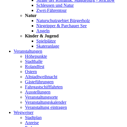
Straße der Romanik: Magdeburg - Jerichow
Schleusen und Natur
Zwei-Fährentour
Natur
Naturschutzgebiet Bürgerholz
Niegripper & Parchauer See
Angeln
Kinder & Jugend
Spielplätze
Skateranlage
Veranstaltungen
Höhepunkte
Stadthalle
Rolandfest
Ostern
Altstadtweihnacht
Gästeführungen
Fahrgastschifffahrten
Ausstellungen
Veranstaltungsorte
Veranstaltungskalender
Veranstaltung eintragen
Wegweiser
Stadtplan
Anreise