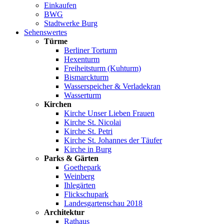
Einkaufen
BWG
Stadtwerke Burg
Sehenswertes
Türme
Berliner Torturm
Hexenturm
Freiheitsturm (Kuhturm)
Bismarckturm
Wasserspeicher & Verladekran
Wasserturm
Kirchen
Kirche Unser Lieben Frauen
Kirche St. Nicolai
Kirche St. Petri
Kirche St. Johannes der Täufer
Kirche in Burg
Parks & Gärten
Goethepark
Weinberg
Ihlegärten
Flickschupark
Landesgartenschau 2018
Architektur
Rathaus