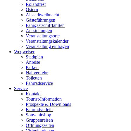
Rolandfest
Ostern
Altstadtweihnacht
Gästeführungen
Fahrgastschifffahrten
Ausstellungen
Veranstaltungsorte
Veranstaltungskalender
Veranstaltung eintragen
Wegweiser
Stadtplan
Anreise
Parken
Nahverkehr
Toiletten
Fahrradservice
Service
Kontakt
Tourist-Information
Prospekte & Downloads
Fahrradverleih
Souvenirshop
Gruppenreisen
Öffnungszeiten
Virtuell erleben