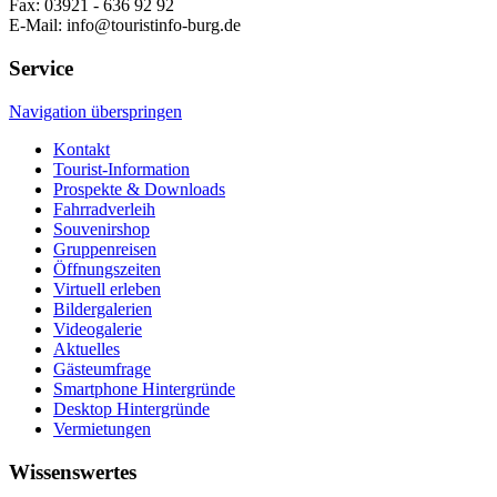
Fax: 03921 - 636 92 92
E-Mail: info@touristinfo-burg.de
Service
Navigation überspringen
Kontakt
Tourist-Information
Prospekte & Downloads
Fahrradverleih
Souvenirshop
Gruppenreisen
Öffnungszeiten
Virtuell erleben
Bildergalerien
Videogalerie
Aktuelles
Gästeumfrage
Smartphone Hintergründe
Desktop Hintergründe
Vermietungen
Wissenswertes