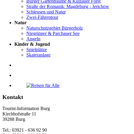
Burger Gartenträume & Külzauer Forst
Straße der Romanik: Magdeburg - Jerichow
Schleusen und Natur
Zwei-Fährentour
Natur
Naturschutzgebiet Bürgerholz
Niegripper & Parchauer See
Angeln
Kinder & Jugend
Spielplätze
Skateranlage
Kontakt
Tourist-Information Burg
Kirchhofstraße 11
39288 Burg
Tel.: 03921 - 636 92 90