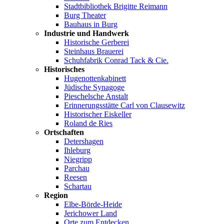
Stadtbibliothek Brigitte Reimann
Burg Theater
Bauhaus in Burg
Industrie und Handwerk
Historische Gerberei
Steinhaus Brauerei
Schuhfabrik Conrad Tack & Cie.
Historisches
Hugenottenkabinett
Jüdische Synagoge
Pieschelsche Anstalt
Erinnerungsstätte Carl von Clausewitz
Historischer Eiskeller
Roland de Ries
Ortschaften
Detershagen
Ihleburg
Niegripp
Parchau
Reesen
Schartau
Region
Elbe-Börde-Heide
Jerichower Land
Orte zum Entdecken