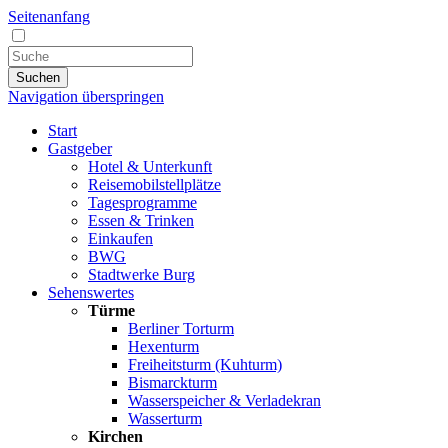
Seitenanfang
Suchen
Navigation überspringen
Start
Gastgeber
Hotel & Unterkunft
Reisemobilstellplätze
Tagesprogramme
Essen & Trinken
Einkaufen
BWG
Stadtwerke Burg
Sehenswertes
Türme
Berliner Torturm
Hexenturm
Freiheitsturm (Kuhturm)
Bismarckturm
Wasserspeicher & Verladekran
Wasserturm
Kirchen