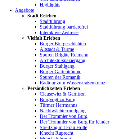
Highlights
Angebote
Stadt Erleben
Stadtführung
Stadtführung barrierefrei
Interaktive Zeitreise
Vielfalt Erleben
Burger Biergeschichten
Altstadt & Türme
Spuren Brigitte Reimann
Architekturspaziergang
Burger Stuhlgang
Burger Gartenträume
Spuren der Romanik
Radtour zum Wasserstraßenkreuz
Persönlichkeiten Erleben
Clausewitz & Garnison
Burgvogt zu Burg
Türmer Herrmanns
Nachtwächterrundgang
Der Trommler von Burg
Der Trommler von Burg für Kinder
Streifzug mit Frau Holle
Knecht Ruprecht
Mönchsführung