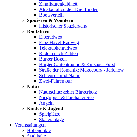
Zinnfigurenkabinett
Alpakahof zu den Drei Linden
Bootsverleih
Spazieren & Wandern
Historischer Spaziergang
Radfahren
Elberadweg
Elbe-Havel-Radweg
Telegraphenradweg
Radeln nach Zahlen
Burger Bogen
Burger Gartenträume & Külzauer Forst
Straße der Romanik: Magdeburg - Jerichow
Schleusen und Natur
Zwei-Fährentour
Natur
Naturschutzgebiet Bürgerholz
Niegripper & Parchauer See
Angeln
Kinder & Jugend
Spielplätze
Skateranlage
Veranstaltungen
Höhepunkte
Stadthalle