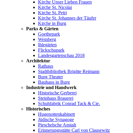
Kirche Unser Lieben Frauen
Kirche St. Nicolai
Kirche St. Petri
Kirche St. Johannes der Täufer
Kirche in Burg
Parks & Gärten
Goethepark
Weinberg
Ihlegärten
Flickschupark
Landesgartenschau 2018
Architektur
Rathaus
Stadtbibliothek Brigitte Reimann
Burg Theater
Bauhaus in Burg
Industrie und Handwerk
Historische Gerberei
Steinhaus Brauerei
Schuhfabrik Conrad Tack & Cie.
Historisches
Hugenottenkabinett
Jüdische Synagoge
Pieschelsche Anstalt
Erinnerungsstätte Carl von Clausewitz