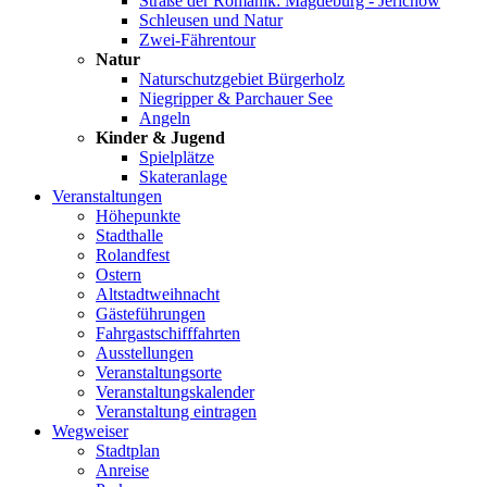
Straße der Romanik: Magdeburg - Jerichow
Schleusen und Natur
Zwei-Fährentour
Natur
Naturschutzgebiet Bürgerholz
Niegripper & Parchauer See
Angeln
Kinder & Jugend
Spielplätze
Skateranlage
Veranstaltungen
Höhepunkte
Stadthalle
Rolandfest
Ostern
Altstadtweihnacht
Gästeführungen
Fahrgastschifffahrten
Ausstellungen
Veranstaltungsorte
Veranstaltungskalender
Veranstaltung eintragen
Wegweiser
Stadtplan
Anreise