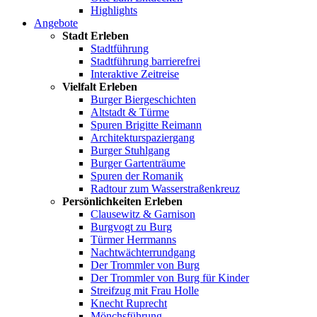
Highlights
Angebote
Stadt Erleben
Stadtführung
Stadtführung barrierefrei
Interaktive Zeitreise
Vielfalt Erleben
Burger Biergeschichten
Altstadt & Türme
Spuren Brigitte Reimann
Architekturspaziergang
Burger Stuhlgang
Burger Gartenträume
Spuren der Romanik
Radtour zum Wasserstraßenkreuz
Persönlichkeiten Erleben
Clausewitz & Garnison
Burgvogt zu Burg
Türmer Herrmanns
Nachtwächterrundgang
Der Trommler von Burg
Der Trommler von Burg für Kinder
Streifzug mit Frau Holle
Knecht Ruprecht
Mönchsführung