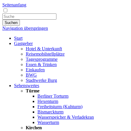
Seitenanfang
Suchen
Navigation überspringen
Start
Gastgeber
Hotel & Unterkunft
Reisemobilstellplätze
Tagesprogramme
Essen & Trinken
Einkaufen
BWG
Stadtwerke Burg
Sehenswertes
Türme
Berliner Torturm
Hexenturm
Freiheitsturm (Kuhturm)
Bismarckturm
Wasserspeicher & Verladekran
Wasserturm
Kirchen