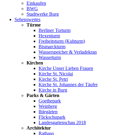
Einkaufen
BWG
Stadtwerke Burg
Sehenswertes
Türme
Berliner Torturm
Hexenturm
Freiheitsturm (Kuhturm)
Bismarckturm
Wasserspeicher & Verladekran
Wasserturm
Kirchen
Kirche Unser Lieben Frauen
Kirche St. Nicolai
Kirche St. Petri
Kirche St. Johannes der Täufer
Kirche in Burg
Parks & Gärten
Goethepark
Weinberg
Ihlegärten
Flickschupark
Landesgartenschau 2018
Architektur
Rathaus