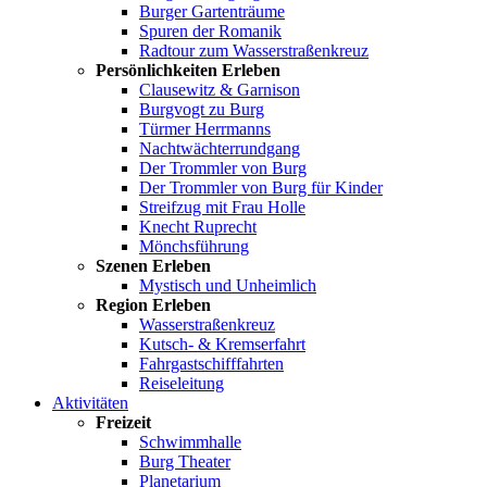
Burger Gartenträume
Spuren der Romanik
Radtour zum Wasserstraßenkreuz
Persönlichkeiten Erleben
Clausewitz & Garnison
Burgvogt zu Burg
Türmer Herrmanns
Nachtwächterrundgang
Der Trommler von Burg
Der Trommler von Burg für Kinder
Streifzug mit Frau Holle
Knecht Ruprecht
Mönchsführung
Szenen Erleben
Mystisch und Unheimlich
Region Erleben
Wasserstraßenkreuz
Kutsch- & Kremserfahrt
Fahrgastschifffahrten
Reiseleitung
Aktivitäten
Freizeit
Schwimmhalle
Burg Theater
Planetarium