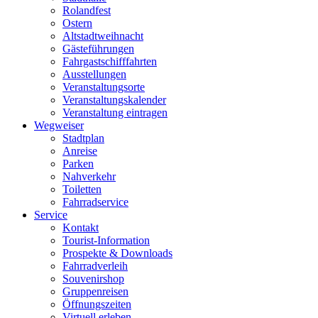
Rolandfest
Ostern
Altstadtweihnacht
Gästeführungen
Fahrgastschifffahrten
Ausstellungen
Veranstaltungsorte
Veranstaltungskalender
Veranstaltung eintragen
Wegweiser
Stadtplan
Anreise
Parken
Nahverkehr
Toiletten
Fahrradservice
Service
Kontakt
Tourist-Information
Prospekte & Downloads
Fahrradverleih
Souvenirshop
Gruppenreisen
Öffnungszeiten
Virtuell erleben