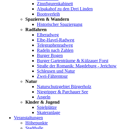
Zinnfigurenkabinett
Alpakahof zu den Drei Linden
Bootsverleih
Spazieren & Wandern
Historischer Spaziergang
Radfahren
Elberadweg
Elbe-Havel-Radweg
Telegraphenradweg
Radeln nach Zahlen
Burger Bogen
Burger Gartenträume & Külzauer Forst
Straße der Romanik: Magdeburg - Jerichow
Schleusen und Natur
Zwei-Fährentour
Natur
Naturschutzgebiet Bürgerholz
Niegripper & Parchauer See
Angeln
Kinder & Jugend
Spielplätze
Skateranlage
Veranstaltungen
Höhepunkte
Stadthalle