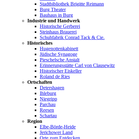
Stadtbibliothek Brigitte Reimann
Burg Theater
Bauhaus in Burg
Industrie und Handwerk
Historische Gerberei
Steinhaus Brauerei
Schuhfabrik Conrad Tack & Cie.
Historisches
Hugenottenkabinett
Jüdische Synagoge
Pieschelsche Anstalt
Erinnerungsstätte Carl von Clausewitz
Historischer Eiskeller
Roland de Ries
Ortschaften
Detershagen
Ihleburg
Niegripp
Parchau
Reesen
Schartau
Region
Elbe-Börde-Heide
Jerichower Land
Orte zum Entdecken