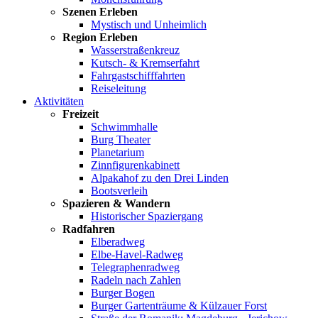
Szenen Erleben
Mystisch und Unheimlich
Region Erleben
Wasserstraßenkreuz
Kutsch- & Kremserfahrt
Fahrgastschifffahrten
Reiseleitung
Aktivitäten
Freizeit
Schwimmhalle
Burg Theater
Planetarium
Zinnfigurenkabinett
Alpakahof zu den Drei Linden
Bootsverleih
Spazieren & Wandern
Historischer Spaziergang
Radfahren
Elberadweg
Elbe-Havel-Radweg
Telegraphenradweg
Radeln nach Zahlen
Burger Bogen
Burger Gartenträume & Külzauer Forst