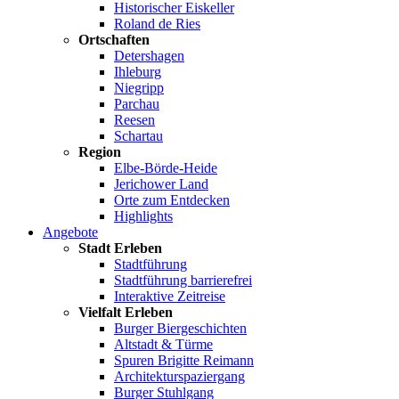
Historischer Eiskeller
Roland de Ries
Ortschaften
Detershagen
Ihleburg
Niegripp
Parchau
Reesen
Schartau
Region
Elbe-Börde-Heide
Jerichower Land
Orte zum Entdecken
Highlights
Angebote
Stadt Erleben
Stadtführung
Stadtführung barrierefrei
Interaktive Zeitreise
Vielfalt Erleben
Burger Biergeschichten
Altstadt & Türme
Spuren Brigitte Reimann
Architekturspaziergang
Burger Stuhlgang