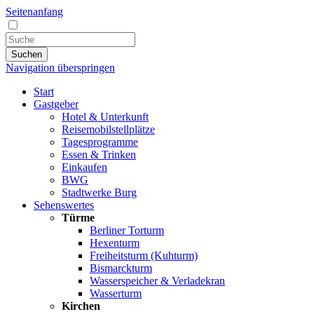
Seitenanfang
Suchen
Navigation überspringen
Start
Gastgeber
Hotel & Unterkunft
Reisemobilstellplätze
Tagesprogramme
Essen & Trinken
Einkaufen
BWG
Stadtwerke Burg
Sehenswertes
Türme
Berliner Torturm
Hexenturm
Freiheitsturm (Kuhturm)
Bismarckturm
Wasserspeicher & Verladekran
Wasserturm
Kirchen