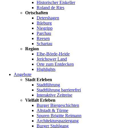
Historischer Eiskeller
Roland de Ries
Ortschaften
Detershagen
Ihleburg
Niegripp
Parchau
Reesen
Schartau
Region
Elbe-Börde-Heide
Jerichower Land
Orte zum Entdecken
Highlights
Angebote
Stadt Erleben
Stadtführung
Stadtführung barrierefrei
Interaktive Zeitreise
Vielfalt Erleben
Burger Biergeschichten
Altstadt & Türme
Spuren Brigitte Reimann
Architekturspaziergang
Burger Stuhlgang