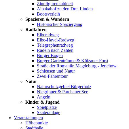
Zinnfigurenkabinett
Alpakahof zu den Drei Linden
Bootsverleih
Spazieren & Wandern
Historischer Spaziergang
Radfahren
Elberadweg
Elbe-Havel-Radweg
Telegraphenradweg
Radeln nach Zahlen
Burger Bogen
Burger Gartenträume & Külzauer Forst
Straße der Romanik: Magdeburg - Jerichow
Schleusen und Natur
Zwei-Fährentour
Natur
Naturschutzgebiet Bürgerholz
Niegripper & Parchauer See
Angeln
Kinder & Jugend
Spielplätze
Skateranlage
Veranstaltungen
Höhepunkte
Stadthalle