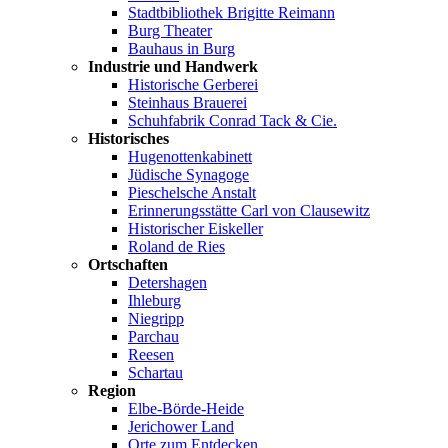
Stadtbibliothek Brigitte Reimann
Burg Theater
Bauhaus in Burg
Industrie und Handwerk
Historische Gerberei
Steinhaus Brauerei
Schuhfabrik Conrad Tack & Cie.
Historisches
Hugenottenkabinett
Jüdische Synagoge
Pieschelsche Anstalt
Erinnerungsstätte Carl von Clausewitz
Historischer Eiskeller
Roland de Ries
Ortschaften
Detershagen
Ihleburg
Niegripp
Parchau
Reesen
Schartau
Region
Elbe-Börde-Heide
Jerichower Land
Orte zum Entdecken