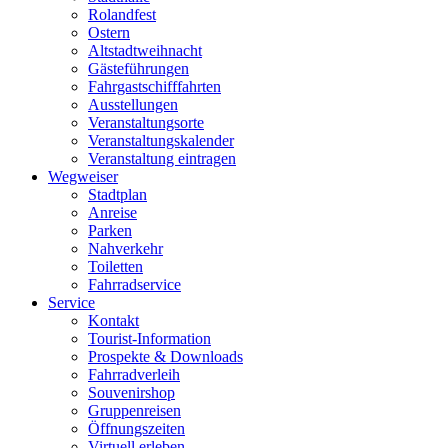
Rolandfest
Ostern
Altstadtweihnacht
Gästeführungen
Fahrgastschifffahrten
Ausstellungen
Veranstaltungsorte
Veranstaltungskalender
Veranstaltung eintragen
Wegweiser
Stadtplan
Anreise
Parken
Nahverkehr
Toiletten
Fahrradservice
Service
Kontakt
Tourist-Information
Prospekte & Downloads
Fahrradverleih
Souvenirshop
Gruppenreisen
Öffnungszeiten
Virtuell erleben