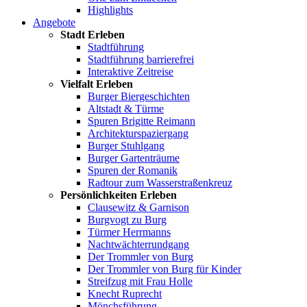
Highlights
Angebote
Stadt Erleben
Stadtführung
Stadtführung barrierefrei
Interaktive Zeitreise
Vielfalt Erleben
Burger Biergeschichten
Altstadt & Türme
Spuren Brigitte Reimann
Architekturspaziergang
Burger Stuhlgang
Burger Gartenträume
Spuren der Romanik
Radtour zum Wasserstraßenkreuz
Persönlichkeiten Erleben
Clausewitz & Garnison
Burgvogt zu Burg
Türmer Herrmanns
Nachtwächterrundgang
Der Trommler von Burg
Der Trommler von Burg für Kinder
Streifzug mit Frau Holle
Knecht Ruprecht
Mönchsführung