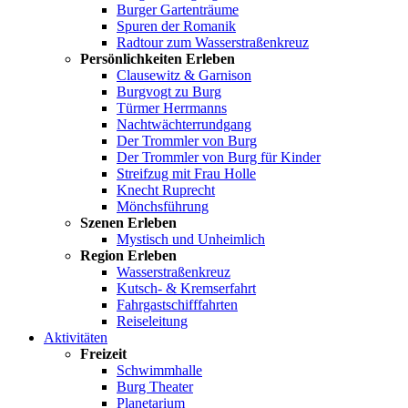
Burger Gartenträume
Spuren der Romanik
Radtour zum Wasserstraßenkreuz
Persönlichkeiten Erleben
Clausewitz & Garnison
Burgvogt zu Burg
Türmer Herrmanns
Nachtwächterrundgang
Der Trommler von Burg
Der Trommler von Burg für Kinder
Streifzug mit Frau Holle
Knecht Ruprecht
Mönchsführung
Szenen Erleben
Mystisch und Unheimlich
Region Erleben
Wasserstraßenkreuz
Kutsch- & Kremserfahrt
Fahrgastschifffahrten
Reiseleitung
Aktivitäten
Freizeit
Schwimmhalle
Burg Theater
Planetarium