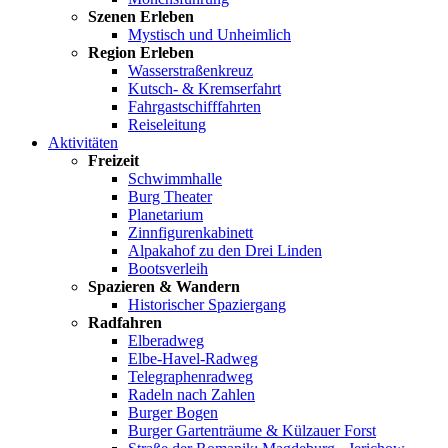
Szenen Erleben
Mystisch und Unheimlich
Region Erleben
Wasserstraßenkreuz
Kutsch- & Kremserfahrt
Fahrgastschifffahrten
Reiseleitung
Aktivitäten
Freizeit
Schwimmhalle
Burg Theater
Planetarium
Zinnfigurenkabinett
Alpakahof zu den Drei Linden
Bootsverleih
Spazieren & Wandern
Historischer Spaziergang
Radfahren
Elberadweg
Elbe-Havel-Radweg
Telegraphenradweg
Radeln nach Zahlen
Burger Bogen
Burger Gartenträume & Külzauer Forst