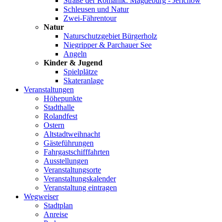
Straße der Romanik: Magdeburg - Jerichow
Schleusen und Natur
Zwei-Fährentour
Natur
Naturschutzgebiet Bürgerholz
Niegripper & Parchauer See
Angeln
Kinder & Jugend
Spielplätze
Skateranlage
Veranstaltungen
Höhepunkte
Stadthalle
Rolandfest
Ostern
Altstadtweihnacht
Gästeführungen
Fahrgastschifffahrten
Ausstellungen
Veranstaltungsorte
Veranstaltungskalender
Veranstaltung eintragen
Wegweiser
Stadtplan
Anreise