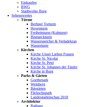
Einkaufen
BWG
Stadtwerke Burg
Sehenswertes
Türme
Berliner Torturm
Hexenturm
Freiheitsturm (Kuhturm)
Bismarckturm
Wasserspeicher & Verladekran
Wasserturm
Kirchen
Kirche Unser Lieben Frauen
Kirche St. Nicolai
Kirche St. Petri
Kirche St. Johannes der Täufer
Kirche in Burg
Parks & Gärten
Goethepark
Weinberg
Ihlegärten
Flickschupark
Landesgartenschau 2018
Architektur
Rathaus