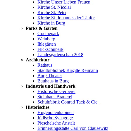
Kirche Unser Lieben Frauen
Kirche St. Nicolai
Kirche St. Petri
Kirche St. Johannes der Täufer
Kirche in Burg
Parks & Gärten
Goethepark
Weinberg
Ihlegärten
Flickschupark
Landesgartenschau 2018
Architektur
Rathaus
Stadtbibliothek Brigitte Reimann
Burg Theater
Bauhaus in Burg
Industrie und Handwerk
Historische Gerberei
Steinhaus Brauerei
Schuhfabrik Conrad Tack & Cie.
Historisches
Hugenottenkabinett
Jüdische Synagoge
Pieschelsche Anstalt
Erinnerungsstätte Carl von Clausewitz