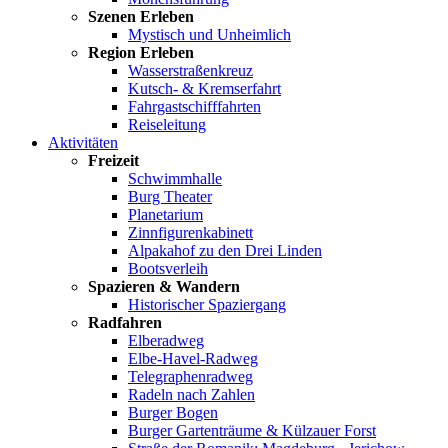
Szenen Erleben
Mystisch und Unheimlich
Region Erleben
Wasserstraßenkreuz
Kutsch- & Kremserfahrt
Fahrgastschifffahrten
Reiseleitung
Aktivitäten
Freizeit
Schwimmhalle
Burg Theater
Planetarium
Zinnfigurenkabinett
Alpakahof zu den Drei Linden
Bootsverleih
Spazieren & Wandern
Historischer Spaziergang
Radfahren
Elberadweg
Elbe-Havel-Radweg
Telegraphenradweg
Radeln nach Zahlen
Burger Bogen
Burger Gartenträume & Külzauer Forst