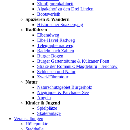
Zinnfigurenkabinett
Alpakahof zu den Drei Linden
Bootsverleih
Spazieren & Wandern
Historischer Spaziergang
Radfahren
Elberadweg
Elbe-Havel-Radweg
Telegraphenradweg
Radeln nach Zahlen
Burger Bogen
Burger Gartenträume & Külzauer Forst
Straße der Romanik: Magdeburg - Jerichow
Schleusen und Natur
Zwei-Fährentour
Natur
Naturschutzgebiet Bürgerholz
Niegripper & Parchauer See
Angeln
Kinder & Jugend
Spielplätze
Skateranlage
Veranstaltungen
Höhepunkte
Stadthalle