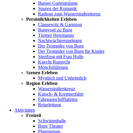
Burger Gartenträume
Spuren der Romanik
Radtour zum Wasserstraßenkreuz
Persönlichkeiten Erleben
Clausewitz & Garnison
Burgvogt zu Burg
Türmer Herrmanns
Nachtwächterrundgang
Der Trommler von Burg
Der Trommler von Burg für Kinder
Streifzug mit Frau Holle
Knecht Ruprecht
Mönchsführung
Szenen Erleben
Mystisch und Unheimlich
Region Erleben
Wasserstraßenkreuz
Kutsch- & Kremserfahrt
Fahrgastschifffahrten
Reiseleitung
Aktivitäten
Freizeit
Schwimmhalle
Burg Theater
Planetarium