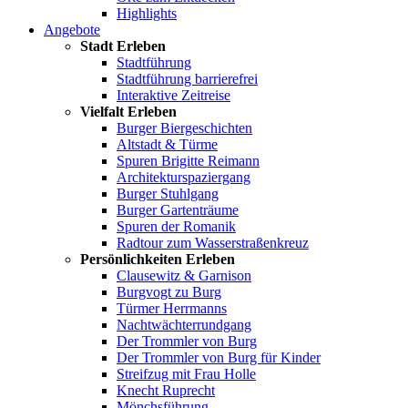
Highlights
Angebote
Stadt Erleben
Stadtführung
Stadtführung barrierefrei
Interaktive Zeitreise
Vielfalt Erleben
Burger Biergeschichten
Altstadt & Türme
Spuren Brigitte Reimann
Architekturspaziergang
Burger Stuhlgang
Burger Gartenträume
Spuren der Romanik
Radtour zum Wasserstraßenkreuz
Persönlichkeiten Erleben
Clausewitz & Garnison
Burgvogt zu Burg
Türmer Herrmanns
Nachtwächterrundgang
Der Trommler von Burg
Der Trommler von Burg für Kinder
Streifzug mit Frau Holle
Knecht Ruprecht
Mönchsführung