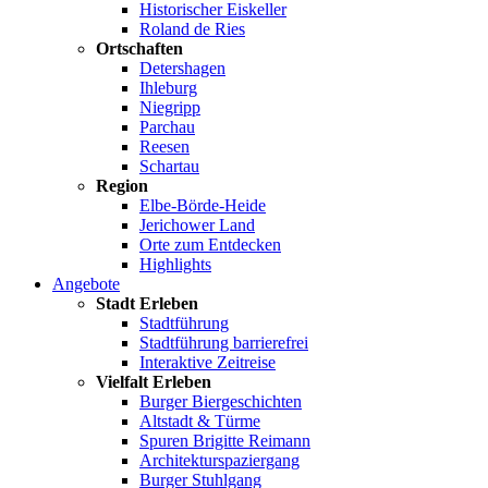
Historischer Eiskeller
Roland de Ries
Ortschaften
Detershagen
Ihleburg
Niegripp
Parchau
Reesen
Schartau
Region
Elbe-Börde-Heide
Jerichower Land
Orte zum Entdecken
Highlights
Angebote
Stadt Erleben
Stadtführung
Stadtführung barrierefrei
Interaktive Zeitreise
Vielfalt Erleben
Burger Biergeschichten
Altstadt & Türme
Spuren Brigitte Reimann
Architekturspaziergang
Burger Stuhlgang