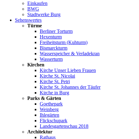
Einkaufen
BWG
Stadtwerke Burg
Sehenswertes
Türme
Berliner Torturm
Hexenturm
Freiheitsturm (Kuhturm)
Bismarckturm
Wasserspeicher & Verladekran
Wasserturm
Kirchen
Kirche Unser Lieben Frauen
Kirche St. Nicolai
Kirche St. Petri
Kirche St. Johannes der Täufer
Kirche in Burg
Parks & Gärten
Goethepark
Weinberg
Ihlegärten
Flickschupark
Landesgartenschau 2018
Architektur
Rathaus