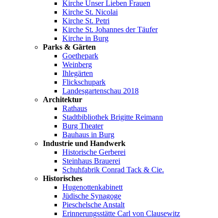
Kirche Unser Lieben Frauen
Kirche St. Nicolai
Kirche St. Petri
Kirche St. Johannes der Täufer
Kirche in Burg
Parks & Gärten
Goethepark
Weinberg
Ihlegärten
Flickschupark
Landesgartenschau 2018
Architektur
Rathaus
Stadtbibliothek Brigitte Reimann
Burg Theater
Bauhaus in Burg
Industrie und Handwerk
Historische Gerberei
Steinhaus Brauerei
Schuhfabrik Conrad Tack & Cie.
Historisches
Hugenottenkabinett
Jüdische Synagoge
Pieschelsche Anstalt
Erinnerungsstätte Carl von Clausewitz