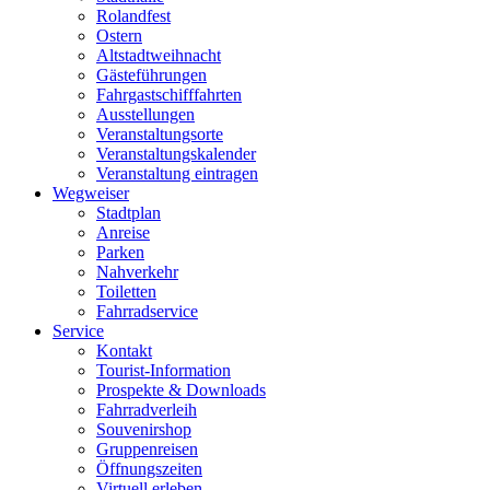
Rolandfest
Ostern
Altstadtweihnacht
Gästeführungen
Fahrgastschifffahrten
Ausstellungen
Veranstaltungsorte
Veranstaltungskalender
Veranstaltung eintragen
Wegweiser
Stadtplan
Anreise
Parken
Nahverkehr
Toiletten
Fahrradservice
Service
Kontakt
Tourist-Information
Prospekte & Downloads
Fahrradverleih
Souvenirshop
Gruppenreisen
Öffnungszeiten
Virtuell erleben