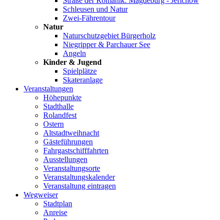
Straße der Romanik: Magdeburg - Jerichow
Schleusen und Natur
Zwei-Fährentour
Natur
Naturschutzgebiet Bürgerholz
Niegripper & Parchauer See
Angeln
Kinder & Jugend
Spielplätze
Skateranlage
Veranstaltungen
Höhepunkte
Stadthalle
Rolandfest
Ostern
Altstadtweihnacht
Gästeführungen
Fahrgastschifffahrten
Ausstellungen
Veranstaltungsorte
Veranstaltungskalender
Veranstaltung eintragen
Wegweiser
Stadtplan
Anreise