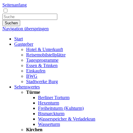
Seitenanfang
Suchen
Navigation überspringen
Start
Gastgeber
Hotel & Unterkunft
Reisemobilstellplätze
Tagesprogramme
Essen & Trinken
Einkaufen
BWG
Stadtwerke Burg
Sehenswertes
Türme
Berliner Torturm
Hexenturm
Freiheitsturm (Kuhturm)
Bismarckturm
Wasserspeicher & Verladekran
Wasserturm
Kirchen