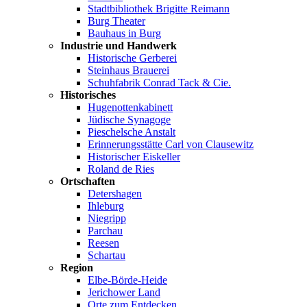
Stadtbibliothek Brigitte Reimann
Burg Theater
Bauhaus in Burg
Industrie und Handwerk
Historische Gerberei
Steinhaus Brauerei
Schuhfabrik Conrad Tack & Cie.
Historisches
Hugenottenkabinett
Jüdische Synagoge
Pieschelsche Anstalt
Erinnerungsstätte Carl von Clausewitz
Historischer Eiskeller
Roland de Ries
Ortschaften
Detershagen
Ihleburg
Niegripp
Parchau
Reesen
Schartau
Region
Elbe-Börde-Heide
Jerichower Land
Orte zum Entdecken