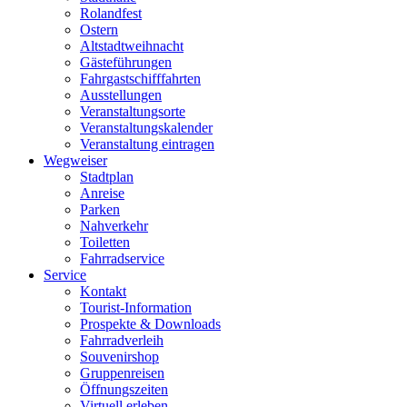
Rolandfest
Ostern
Altstadtweihnacht
Gästeführungen
Fahrgastschifffahrten
Ausstellungen
Veranstaltungsorte
Veranstaltungskalender
Veranstaltung eintragen
Wegweiser
Stadtplan
Anreise
Parken
Nahverkehr
Toiletten
Fahrradservice
Service
Kontakt
Tourist-Information
Prospekte & Downloads
Fahrradverleih
Souvenirshop
Gruppenreisen
Öffnungszeiten
Virtuell erleben