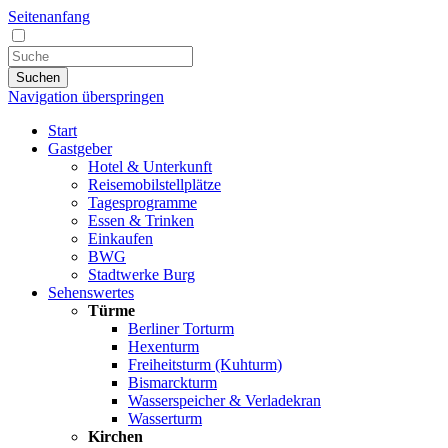
Seitenanfang
Suchen
Navigation überspringen
Start
Gastgeber
Hotel & Unterkunft
Reisemobilstellplätze
Tagesprogramme
Essen & Trinken
Einkaufen
BWG
Stadtwerke Burg
Sehenswertes
Türme
Berliner Torturm
Hexenturm
Freiheitsturm (Kuhturm)
Bismarckturm
Wasserspeicher & Verladekran
Wasserturm
Kirchen