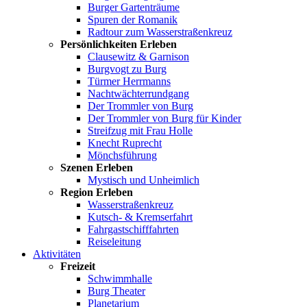
Burger Gartenträume
Spuren der Romanik
Radtour zum Wasserstraßenkreuz
Persönlichkeiten Erleben
Clausewitz & Garnison
Burgvogt zu Burg
Türmer Herrmanns
Nachtwächterrundgang
Der Trommler von Burg
Der Trommler von Burg für Kinder
Streifzug mit Frau Holle
Knecht Ruprecht
Mönchsführung
Szenen Erleben
Mystisch und Unheimlich
Region Erleben
Wasserstraßenkreuz
Kutsch- & Kremserfahrt
Fahrgastschifffahrten
Reiseleitung
Aktivitäten
Freizeit
Schwimmhalle
Burg Theater
Planetarium