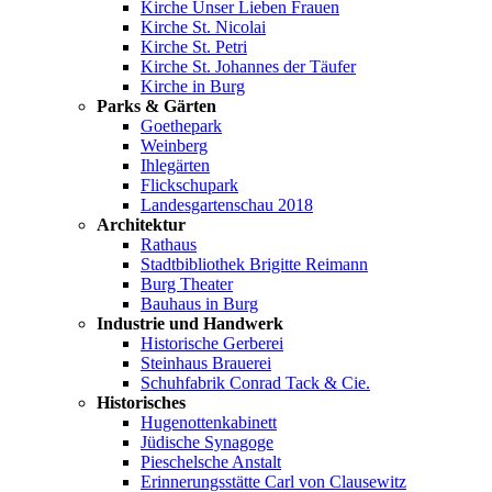
Kirche Unser Lieben Frauen
Kirche St. Nicolai
Kirche St. Petri
Kirche St. Johannes der Täufer
Kirche in Burg
Parks & Gärten
Goethepark
Weinberg
Ihlegärten
Flickschupark
Landesgartenschau 2018
Architektur
Rathaus
Stadtbibliothek Brigitte Reimann
Burg Theater
Bauhaus in Burg
Industrie und Handwerk
Historische Gerberei
Steinhaus Brauerei
Schuhfabrik Conrad Tack & Cie.
Historisches
Hugenottenkabinett
Jüdische Synagoge
Pieschelsche Anstalt
Erinnerungsstätte Carl von Clausewitz