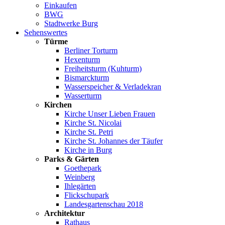
Einkaufen
BWG
Stadtwerke Burg
Sehenswertes
Türme
Berliner Torturm
Hexenturm
Freiheitsturm (Kuhturm)
Bismarckturm
Wasserspeicher & Verladekran
Wasserturm
Kirchen
Kirche Unser Lieben Frauen
Kirche St. Nicolai
Kirche St. Petri
Kirche St. Johannes der Täufer
Kirche in Burg
Parks & Gärten
Goethepark
Weinberg
Ihlegärten
Flickschupark
Landesgartenschau 2018
Architektur
Rathaus