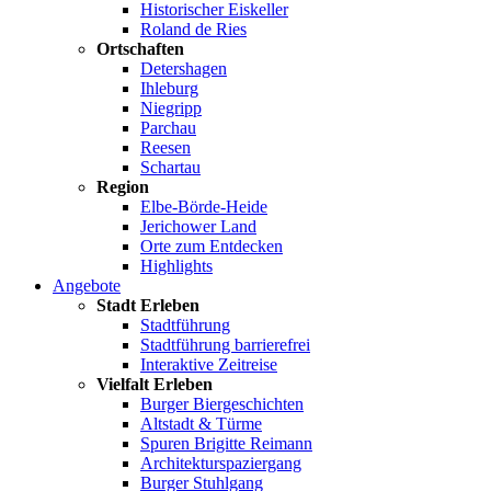
Historischer Eiskeller
Roland de Ries
Ortschaften
Detershagen
Ihleburg
Niegripp
Parchau
Reesen
Schartau
Region
Elbe-Börde-Heide
Jerichower Land
Orte zum Entdecken
Highlights
Angebote
Stadt Erleben
Stadtführung
Stadtführung barrierefrei
Interaktive Zeitreise
Vielfalt Erleben
Burger Biergeschichten
Altstadt & Türme
Spuren Brigitte Reimann
Architekturspaziergang
Burger Stuhlgang