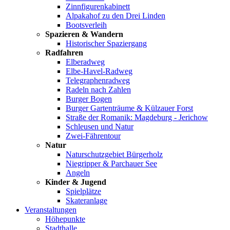
Zinnfigurenkabinett
Alpakahof zu den Drei Linden
Bootsverleih
Spazieren & Wandern
Historischer Spaziergang
Radfahren
Elberadweg
Elbe-Havel-Radweg
Telegraphenradweg
Radeln nach Zahlen
Burger Bogen
Burger Gartenträume & Külzauer Forst
Straße der Romanik: Magdeburg - Jerichow
Schleusen und Natur
Zwei-Fährentour
Natur
Naturschutzgebiet Bürgerholz
Niegripper & Parchauer See
Angeln
Kinder & Jugend
Spielplätze
Skateranlage
Veranstaltungen
Höhepunkte
Stadthalle