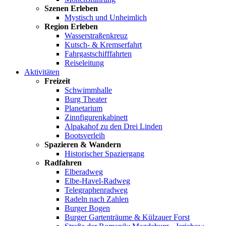
Szenen Erleben
Mystisch und Unheimlich
Region Erleben
Wasserstraßenkreuz
Kutsch- & Kremserfahrt
Fahrgastschifffahrten
Reiseleitung
Aktivitäten
Freizeit
Schwimmhalle
Burg Theater
Planetarium
Zinnfigurenkabinett
Alpakahof zu den Drei Linden
Bootsverleih
Spazieren & Wandern
Historischer Spaziergang
Radfahren
Elberadweg
Elbe-Havel-Radweg
Telegraphenradweg
Radeln nach Zahlen
Burger Bogen
Burger Gartenträume & Külzauer Forst