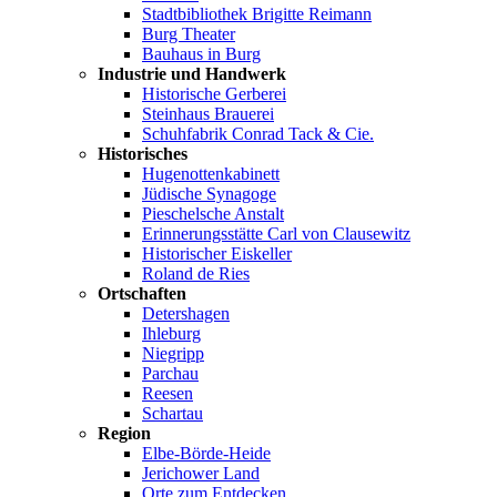
Stadtbibliothek Brigitte Reimann
Burg Theater
Bauhaus in Burg
Industrie und Handwerk
Historische Gerberei
Steinhaus Brauerei
Schuhfabrik Conrad Tack & Cie.
Historisches
Hugenottenkabinett
Jüdische Synagoge
Pieschelsche Anstalt
Erinnerungsstätte Carl von Clausewitz
Historischer Eiskeller
Roland de Ries
Ortschaften
Detershagen
Ihleburg
Niegripp
Parchau
Reesen
Schartau
Region
Elbe-Börde-Heide
Jerichower Land
Orte zum Entdecken