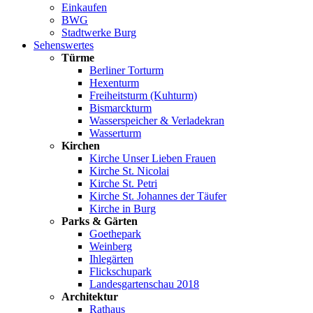
Einkaufen
BWG
Stadtwerke Burg
Sehenswertes
Türme
Berliner Torturm
Hexenturm
Freiheitsturm (Kuhturm)
Bismarckturm
Wasserspeicher & Verladekran
Wasserturm
Kirchen
Kirche Unser Lieben Frauen
Kirche St. Nicolai
Kirche St. Petri
Kirche St. Johannes der Täufer
Kirche in Burg
Parks & Gärten
Goethepark
Weinberg
Ihlegärten
Flickschupark
Landesgartenschau 2018
Architektur
Rathaus