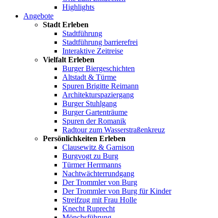
Highlights
Angebote
Stadt Erleben
Stadtführung
Stadtführung barrierefrei
Interaktive Zeitreise
Vielfalt Erleben
Burger Biergeschichten
Altstadt & Türme
Spuren Brigitte Reimann
Architekturspaziergang
Burger Stuhlgang
Burger Gartenträume
Spuren der Romanik
Radtour zum Wasserstraßenkreuz
Persönlichkeiten Erleben
Clausewitz & Garnison
Burgvogt zu Burg
Türmer Herrmanns
Nachtwächterrundgang
Der Trommler von Burg
Der Trommler von Burg für Kinder
Streifzug mit Frau Holle
Knecht Ruprecht
Mönchsführung