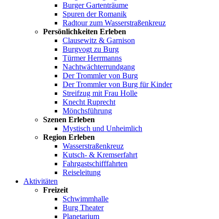
Burger Gartenträume
Spuren der Romanik
Radtour zum Wasserstraßenkreuz
Persönlichkeiten Erleben
Clausewitz & Garnison
Burgvogt zu Burg
Türmer Herrmanns
Nachtwächterrundgang
Der Trommler von Burg
Der Trommler von Burg für Kinder
Streifzug mit Frau Holle
Knecht Ruprecht
Mönchsführung
Szenen Erleben
Mystisch und Unheimlich
Region Erleben
Wasserstraßenkreuz
Kutsch- & Kremserfahrt
Fahrgastschifffahrten
Reiseleitung
Aktivitäten
Freizeit
Schwimmhalle
Burg Theater
Planetarium