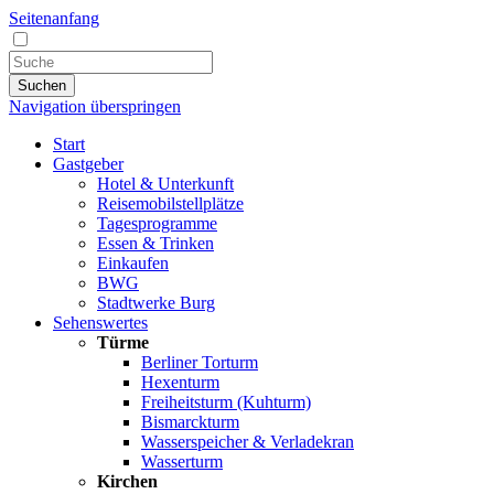
Seitenanfang
Suchen
Navigation überspringen
Start
Gastgeber
Hotel & Unterkunft
Reisemobilstellplätze
Tagesprogramme
Essen & Trinken
Einkaufen
BWG
Stadtwerke Burg
Sehenswertes
Türme
Berliner Torturm
Hexenturm
Freiheitsturm (Kuhturm)
Bismarckturm
Wasserspeicher & Verladekran
Wasserturm
Kirchen