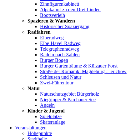
Zinnfigurenkabinett
Alpakahof zu den Drei Linden
Bootsverleih
Spazieren & Wandern
Historischer Spaziergang
Radfahren
Elberadweg
Elbe-Havel-Radweg
Telegraphenradweg
Radeln nach Zahlen
Burger Bogen
Burger Gartenträume & Külzauer Forst
Straße der Romanik: Magdeburg - Jerichow
Schleusen und Natur
Zwei-Fährentour
Natur
Naturschutzgebiet Bürgerholz
Niegripper & Parchauer See
Angeln
Kinder & Jugend
Spielplätze
Skateranlage
Veranstaltungen
Höhepunkte
Stadthalle