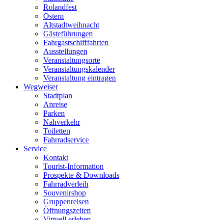
Rolandfest
Ostern
Altstadtweihnacht
Gästeführungen
Fahrgastschifffahrten
Ausstellungen
Veranstaltungsorte
Veranstaltungskalender
Veranstaltung eintragen
Wegweiser
Stadtplan
Anreise
Parken
Nahverkehr
Toiletten
Fahrradservice
Service
Kontakt
Tourist-Information
Prospekte & Downloads
Fahrradverleih
Souvenirshop
Gruppenreisen
Öffnungszeiten
Virtuell erleben