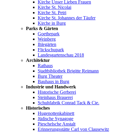
Kirche Unser Lieben Frauen
Kirche St. Nicolai
Kirche St. Petri
Kirche St. Johannes der Täufer
Kirche in Burg
Parks & Gärten
Goethepark
Weinberg
Ihlegärten
Flickschupark
Landesgartenschau 2018
Architektur
Rathaus
Stadtbibliothek Brigitte Reimann
Burg Theater
Bauhaus in Burg
Industrie und Handwerk
Historische Gerberei
Steinhaus Brauerei
Schuhfabrik Conrad Tack & Cie.
Historisches
Hugenottenkabinett
Jüdische Synagoge
Pieschelsche Anstalt
Erinnerungsstätte Carl von Clausewitz