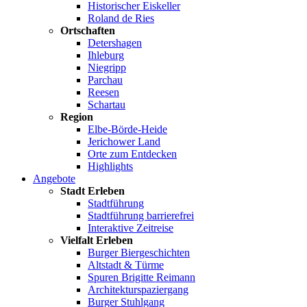
Historischer Eiskeller
Roland de Ries
Ortschaften
Detershagen
Ihleburg
Niegripp
Parchau
Reesen
Schartau
Region
Elbe-Börde-Heide
Jerichower Land
Orte zum Entdecken
Highlights
Angebote
Stadt Erleben
Stadtführung
Stadtführung barrierefrei
Interaktive Zeitreise
Vielfalt Erleben
Burger Biergeschichten
Altstadt & Türme
Spuren Brigitte Reimann
Architekturspaziergang
Burger Stuhlgang