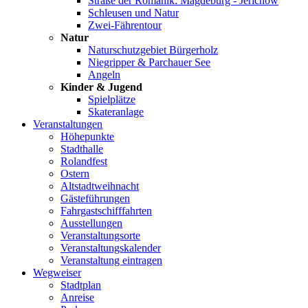
Straße der Romanik: Magdeburg - Jerichow
Schleusen und Natur
Zwei-Fährentour
Natur
Naturschutzgebiet Bürgerholz
Niegripper & Parchauer See
Angeln
Kinder & Jugend
Spielplätze
Skateranlage
Veranstaltungen
Höhepunkte
Stadthalle
Rolandfest
Ostern
Altstadtweihnacht
Gästeführungen
Fahrgastschifffahrten
Ausstellungen
Veranstaltungsorte
Veranstaltungskalender
Veranstaltung eintragen
Wegweiser
Stadtplan
Anreise