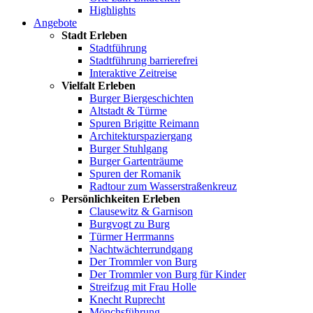
Highlights
Angebote
Stadt Erleben
Stadtführung
Stadtführung barrierefrei
Interaktive Zeitreise
Vielfalt Erleben
Burger Biergeschichten
Altstadt & Türme
Spuren Brigitte Reimann
Architekturspaziergang
Burger Stuhlgang
Burger Gartenträume
Spuren der Romanik
Radtour zum Wasserstraßenkreuz
Persönlichkeiten Erleben
Clausewitz & Garnison
Burgvogt zu Burg
Türmer Herrmanns
Nachtwächterrundgang
Der Trommler von Burg
Der Trommler von Burg für Kinder
Streifzug mit Frau Holle
Knecht Ruprecht
Mönchsführung