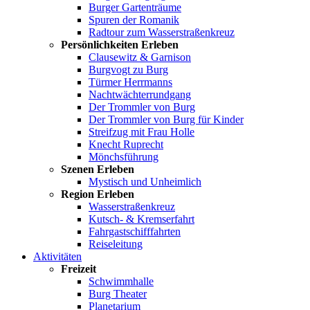
Burger Gartenträume
Spuren der Romanik
Radtour zum Wasserstraßenkreuz
Persönlichkeiten Erleben
Clausewitz & Garnison
Burgvogt zu Burg
Türmer Herrmanns
Nachtwächterrundgang
Der Trommler von Burg
Der Trommler von Burg für Kinder
Streifzug mit Frau Holle
Knecht Ruprecht
Mönchsführung
Szenen Erleben
Mystisch und Unheimlich
Region Erleben
Wasserstraßenkreuz
Kutsch- & Kremserfahrt
Fahrgastschifffahrten
Reiseleitung
Aktivitäten
Freizeit
Schwimmhalle
Burg Theater
Planetarium