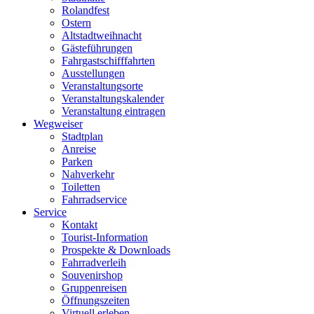
Rolandfest
Ostern
Altstadtweihnacht
Gästeführungen
Fahrgastschifffahrten
Ausstellungen
Veranstaltungsorte
Veranstaltungskalender
Veranstaltung eintragen
Wegweiser
Stadtplan
Anreise
Parken
Nahverkehr
Toiletten
Fahrradservice
Service
Kontakt
Tourist-Information
Prospekte & Downloads
Fahrradverleih
Souvenirshop
Gruppenreisen
Öffnungszeiten
Virtuell erleben