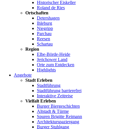
Historischer Eiskeller
Roland de Ries
Ortschaften
Detershagen
Ihleburg
Niegripp
Parchau
Reesen
Schartau
Region
Elbe-Börde-Heide
Jerichower Land
Orte zum Entdecken
Highlights
Angebote
Stadt Erleben
Stadtführung
Stadtführung barrierefrei
Interaktive Zeitreise
Vielfalt Erleben
Burger Biergeschichten
Altstadt & Türme
Spuren Brigitte Reimann
Architekturspaziergang
Burger Stuhlgang