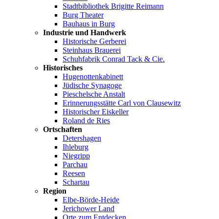
Stadtbibliothek Brigitte Reimann
Burg Theater
Bauhaus in Burg
Industrie und Handwerk
Historische Gerberei
Steinhaus Brauerei
Schuhfabrik Conrad Tack & Cie.
Historisches
Hugenottenkabinett
Jüdische Synagoge
Pieschelsche Anstalt
Erinnerungsstätte Carl von Clausewitz
Historischer Eiskeller
Roland de Ries
Ortschaften
Detershagen
Ihleburg
Niegripp
Parchau
Reesen
Schartau
Region
Elbe-Börde-Heide
Jerichower Land
Orte zum Entdecken