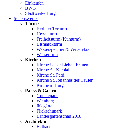
Einkaufen
BWG
Stadtwerke Burg
Sehenswertes
Türme
Berliner Torturm
Hexenturm
Freiheitsturm (Kuhturm)
Bismarckturm
Wasserspeicher & Verladekran
Wasserturm
Kirchen
Kirche Unser Lieben Frauen
Kirche St. Nicolai
Kirche St. Petri
Kirche St. Johannes der Täufer
Kirche in Burg
Parks & Gärten
Goethepark
Weinberg
Ihlegärten
Flickschupark
Landesgartenschau 2018
Architektur
Rathaus