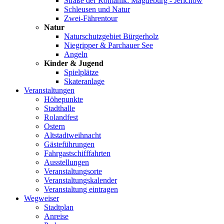
Straße der Romanik: Magdeburg - Jerichow
Schleusen und Natur
Zwei-Fährentour
Natur
Naturschutzgebiet Bürgerholz
Niegripper & Parchauer See
Angeln
Kinder & Jugend
Spielplätze
Skateranlage
Veranstaltungen
Höhepunkte
Stadthalle
Rolandfest
Ostern
Altstadtweihnacht
Gästeführungen
Fahrgastschifffahrten
Ausstellungen
Veranstaltungsorte
Veranstaltungskalender
Veranstaltung eintragen
Wegweiser
Stadtplan
Anreise