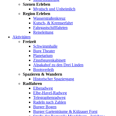
Szenen Erleben
Mystisch und Unheimlich
Region Erleben
Wasserstraßenkreuz
Kutsch- & Kremserfahrt
Fahrgastschifffahrten
Reiseleitung
Aktivitäten
Freizeit
Schwimmhalle
Burg Theater
Planetarium
Zinnfigurenkabinett
Alpakahof zu den Drei Linden
Bootsverleih
Spazieren & Wandern
Historischer Spaziergang
Radfahren
Elberadweg
Elbe-Havel-Radweg
Telegraphenradweg
Radeln nach Zahlen
Burger Bogen
Burger Gartenträume & Külzauer Forst