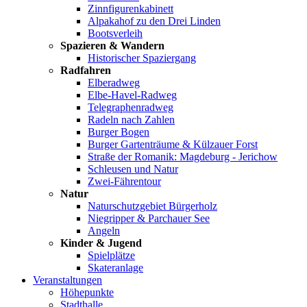
Zinnfigurenkabinett
Alpakahof zu den Drei Linden
Bootsverleih
Spazieren & Wandern
Historischer Spaziergang
Radfahren
Elberadweg
Elbe-Havel-Radweg
Telegraphenradweg
Radeln nach Zahlen
Burger Bogen
Burger Gartenträume & Külzauer Forst
Straße der Romanik: Magdeburg - Jerichow
Schleusen und Natur
Zwei-Fährentour
Natur
Naturschutzgebiet Bürgerholz
Niegripper & Parchauer See
Angeln
Kinder & Jugend
Spielplätze
Skateranlage
Veranstaltungen
Höhepunkte
Stadthalle