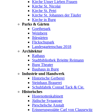
Kirche Unser Lieben Frauen
Kirche St. Nicolai
Kirche St. Petri
Kirche St. Johannes der Täufer
Kirche in Burg
Parks & Gärten
Goethepark
Weinberg
Ihlegärten
Flickschupark
Landesgartenschau 2018
Architektur
Rathaus
Stadtbibliothek Brigitte Reimann
Burg Theater
Bauhaus in Burg
Industrie und Handwerk
Historische Gerberei
Steinhaus Brauerei
Schuhfabrik Conrad Tack & Cie.
Historisches
Hugenottenkabinett
Jüdische Synagoge
Pieschelsche Anstalt
Erinnerungsstätte Carl von Clausewitz