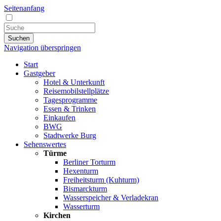
Seitenanfang
Suchen
Navigation überspringen
Start
Gastgeber
Hotel & Unterkunft
Reisemobilstellplätze
Tagesprogramme
Essen & Trinken
Einkaufen
BWG
Stadtwerke Burg
Sehenswertes
Türme
Berliner Torturm
Hexenturm
Freiheitsturm (Kuhturm)
Bismarckturm
Wasserspeicher & Verladekran
Wasserturm
Kirchen