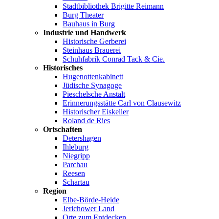
Stadtbibliothek Brigitte Reimann
Burg Theater
Bauhaus in Burg
Industrie und Handwerk
Historische Gerberei
Steinhaus Brauerei
Schuhfabrik Conrad Tack & Cie.
Historisches
Hugenottenkabinett
Jüdische Synagoge
Pieschelsche Anstalt
Erinnerungsstätte Carl von Clausewitz
Historischer Eiskeller
Roland de Ries
Ortschaften
Detershagen
Ihleburg
Niegripp
Parchau
Reesen
Schartau
Region
Elbe-Börde-Heide
Jerichower Land
Orte zum Entdecken