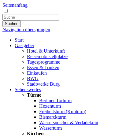
Seitenanfang
Suchen
Navigation überspringen
Start
Gastgeber
Hotel & Unterkunft
Reisemobilstellplätze
Tagesprogramme
Essen & Trinken
Einkaufen
BWG
Stadtwerke Burg
Sehenswertes
Türme
Berliner Torturm
Hexenturm
Freiheitsturm (Kuhturm)
Bismarckturm
Wasserspeicher & Verladekran
Wasserturm
Kirchen