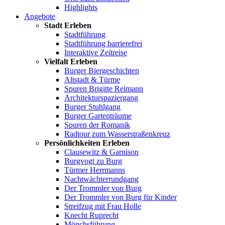
Highlights
Angebote
Stadt Erleben
Stadtführung
Stadtführung barrierefrei
Interaktive Zeitreise
Vielfalt Erleben
Burger Biergeschichten
Altstadt & Türme
Spuren Brigitte Reimann
Architekturspaziergang
Burger Stuhlgang
Burger Gartenträume
Spuren der Romanik
Radtour zum Wasserstraßenkreuz
Persönlichkeiten Erleben
Clausewitz & Garnison
Burgvogt zu Burg
Türmer Herrmanns
Nachtwächterrundgang
Der Trommler von Burg
Der Trommler von Burg für Kinder
Streifzug mit Frau Holle
Knecht Ruprecht
Mönchsführung