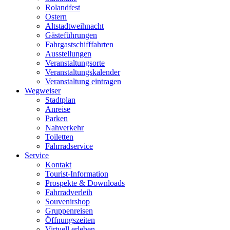
Rolandfest
Ostern
Altstadtweihnacht
Gästeführungen
Fahrgastschifffahrten
Ausstellungen
Veranstaltungsorte
Veranstaltungskalender
Veranstaltung eintragen
Wegweiser
Stadtplan
Anreise
Parken
Nahverkehr
Toiletten
Fahrradservice
Service
Kontakt
Tourist-Information
Prospekte & Downloads
Fahrradverleih
Souvenirshop
Gruppenreisen
Öffnungszeiten
Virtuell erleben