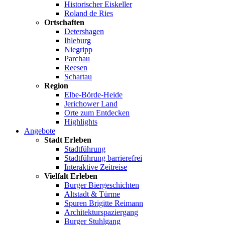
Historischer Eiskeller
Roland de Ries
Ortschaften
Detershagen
Ihleburg
Niegripp
Parchau
Reesen
Schartau
Region
Elbe-Börde-Heide
Jerichower Land
Orte zum Entdecken
Highlights
Angebote
Stadt Erleben
Stadtführung
Stadtführung barrierefrei
Interaktive Zeitreise
Vielfalt Erleben
Burger Biergeschichten
Altstadt & Türme
Spuren Brigitte Reimann
Architekturspaziergang
Burger Stuhlgang