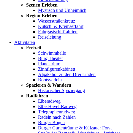
Szenen Erleben
Mystisch und Unheimlich
Region Erleben
Wasserstraßenkreuz
Kutsch- & Kremserfahrt
Fahrgastschifffahrten
Reiseleitung
Aktivitäten
Freizeit
Schwimmhalle
Burg Theater
Planetarium
Zinnfigurenkabinett
Alpakahof zu den Drei Linden
Bootsverleih
Spazieren & Wandern
Historischer Spaziergang
Radfahren
Elberadweg
Elbe-Havel-Radweg
Telegraphenradweg
Radeln nach Zahlen
Burger Bogen
Burger Gartenträume & Külzauer Forst