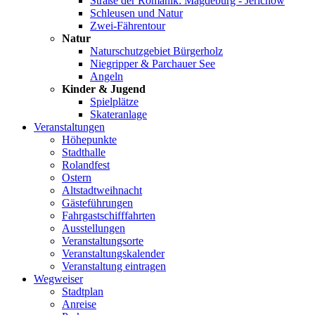
Straße der Romanik: Magdeburg - Jerichow
Schleusen und Natur
Zwei-Fährentour
Natur
Naturschutzgebiet Bürgerholz
Niegripper & Parchauer See
Angeln
Kinder & Jugend
Spielplätze
Skateranlage
Veranstaltungen
Höhepunkte
Stadthalle
Rolandfest
Ostern
Altstadtweihnacht
Gästeführungen
Fahrgastschifffahrten
Ausstellungen
Veranstaltungsorte
Veranstaltungskalender
Veranstaltung eintragen
Wegweiser
Stadtplan
Anreise