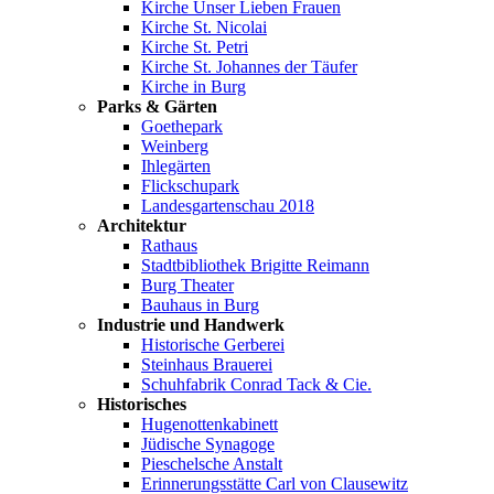
Kirche Unser Lieben Frauen
Kirche St. Nicolai
Kirche St. Petri
Kirche St. Johannes der Täufer
Kirche in Burg
Parks & Gärten
Goethepark
Weinberg
Ihlegärten
Flickschupark
Landesgartenschau 2018
Architektur
Rathaus
Stadtbibliothek Brigitte Reimann
Burg Theater
Bauhaus in Burg
Industrie und Handwerk
Historische Gerberei
Steinhaus Brauerei
Schuhfabrik Conrad Tack & Cie.
Historisches
Hugenottenkabinett
Jüdische Synagoge
Pieschelsche Anstalt
Erinnerungsstätte Carl von Clausewitz