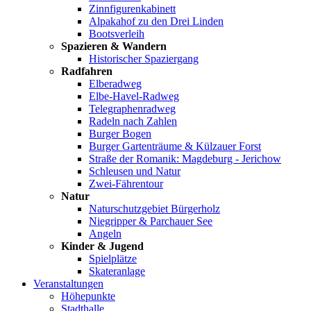
Zinnfigurenkabinett
Alpakahof zu den Drei Linden
Bootsverleih
Spazieren & Wandern
Historischer Spaziergang
Radfahren
Elberadweg
Elbe-Havel-Radweg
Telegraphenradweg
Radeln nach Zahlen
Burger Bogen
Burger Gartenträume & Külzauer Forst
Straße der Romanik: Magdeburg - Jerichow
Schleusen und Natur
Zwei-Fährentour
Natur
Naturschutzgebiet Bürgerholz
Niegripper & Parchauer See
Angeln
Kinder & Jugend
Spielplätze
Skateranlage
Veranstaltungen
Höhepunkte
Stadthalle