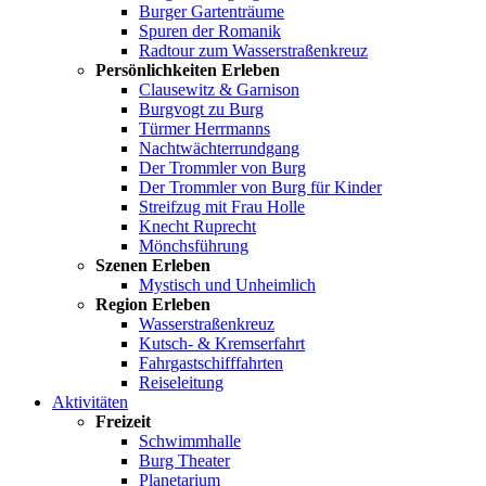
Burger Gartenträume
Spuren der Romanik
Radtour zum Wasserstraßenkreuz
Persönlichkeiten Erleben
Clausewitz & Garnison
Burgvogt zu Burg
Türmer Herrmanns
Nachtwächterrundgang
Der Trommler von Burg
Der Trommler von Burg für Kinder
Streifzug mit Frau Holle
Knecht Ruprecht
Mönchsführung
Szenen Erleben
Mystisch und Unheimlich
Region Erleben
Wasserstraßenkreuz
Kutsch- & Kremserfahrt
Fahrgastschifffahrten
Reiseleitung
Aktivitäten
Freizeit
Schwimmhalle
Burg Theater
Planetarium