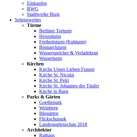
Einkaufen
BWG
Stadtwerke Burg
Sehenswertes
Türme
Berliner Torturm
Hexenturm
Freiheitsturm (Kuhturm)
Bismarckturm
Wasserspeicher & Verladekran
Wasserturm
Kirchen
Kirche Unser Lieben Frauen
Kirche St. Nicolai
Kirche St. Petri
Kirche St. Johannes der Täufer
Kirche in Burg
Parks & Gärten
Goethepark
Weinberg
Ihlegärten
Flickschupark
Landesgartenschau 2018
Architektur
Rathaus