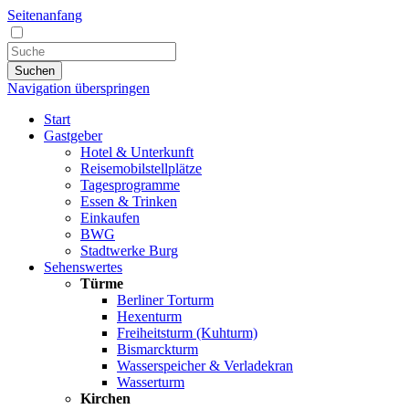
Seitenanfang
Suchen
Navigation überspringen
Start
Gastgeber
Hotel & Unterkunft
Reisemobilstellplätze
Tagesprogramme
Essen & Trinken
Einkaufen
BWG
Stadtwerke Burg
Sehenswertes
Türme
Berliner Torturm
Hexenturm
Freiheitsturm (Kuhturm)
Bismarckturm
Wasserspeicher & Verladekran
Wasserturm
Kirchen