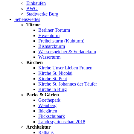
Einkaufen
BWG
Stadtwerke Burg
Sehenswertes
Türme
Berliner Torturm
Hexenturm
Freiheitsturm (Kuhturm)
Bismarckturm
Wasserspeicher & Verladekran
Wasserturm
Kirchen
Kirche Unser Lieben Frauen
Kirche St. Nicolai
Kirche St. Petri
Kirche St. Johannes der Täufer
Kirche in Burg
Parks & Gärten
Goethepark
Weinberg
Ihlegärten
Flickschupark
Landesgartenschau 2018
Architektur
Rathaus