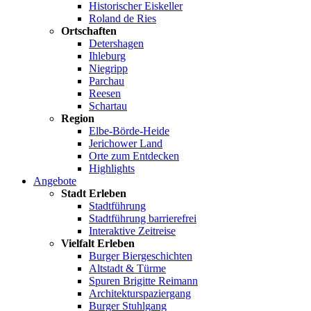
Historischer Eiskeller
Roland de Ries
Ortschaften
Detershagen
Ihleburg
Niegripp
Parchau
Reesen
Schartau
Region
Elbe-Börde-Heide
Jerichower Land
Orte zum Entdecken
Highlights
Angebote
Stadt Erleben
Stadtführung
Stadtführung barrierefrei
Interaktive Zeitreise
Vielfalt Erleben
Burger Biergeschichten
Altstadt & Türme
Spuren Brigitte Reimann
Architekturspaziergang
Burger Stuhlgang