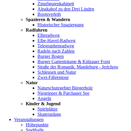
Zinnfigurenkabinett
Alpakahof zu den Drei Linden
Bootsverleih
Spazieren & Wandern
Historischer Spaziergang
Radfahren
Elberadweg
Elbe-Havel-Radweg
Telegraphenradweg
Radeln nach Zahlen
Burger Bogen
Burger Gartenträume & Külzauer Forst
Straße der Romanik: Magdeburg - Jerichow
Schleusen und Natur
Zwei-Fährentour
Natur
Naturschutzgebiet Bürgerholz
Niegripper & Parchauer See
Angeln
Kinder & Jugend
Spielplätze
Skateranlage
Veranstaltungen
Höhepunkte
Stadthalle