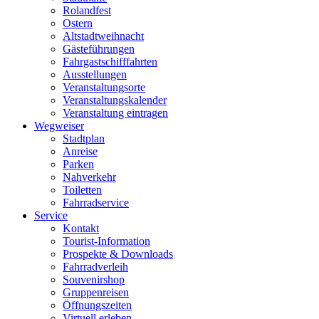
Rolandfest
Ostern
Altstadtweihnacht
Gästeführungen
Fahrgastschifffahrten
Ausstellungen
Veranstaltungsorte
Veranstaltungskalender
Veranstaltung eintragen
Wegweiser
Stadtplan
Anreise
Parken
Nahverkehr
Toiletten
Fahrradservice
Service
Kontakt
Tourist-Information
Prospekte & Downloads
Fahrradverleih
Souvenirshop
Gruppenreisen
Öffnungszeiten
Virtuell erleben