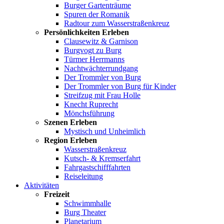
Burger Gartenträume
Spuren der Romanik
Radtour zum Wasserstraßenkreuz
Persönlichkeiten Erleben
Clausewitz & Garnison
Burgvogt zu Burg
Türmer Herrmanns
Nachtwächterrundgang
Der Trommler von Burg
Der Trommler von Burg für Kinder
Streifzug mit Frau Holle
Knecht Ruprecht
Mönchsführung
Szenen Erleben
Mystisch und Unheimlich
Region Erleben
Wasserstraßenkreuz
Kutsch- & Kremserfahrt
Fahrgastschifffahrten
Reiseleitung
Aktivitäten
Freizeit
Schwimmhalle
Burg Theater
Planetarium