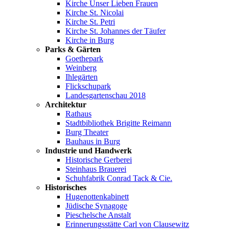
Kirche Unser Lieben Frauen
Kirche St. Nicolai
Kirche St. Petri
Kirche St. Johannes der Täufer
Kirche in Burg
Parks & Gärten
Goethepark
Weinberg
Ihlegärten
Flickschupark
Landesgartenschau 2018
Architektur
Rathaus
Stadtbibliothek Brigitte Reimann
Burg Theater
Bauhaus in Burg
Industrie und Handwerk
Historische Gerberei
Steinhaus Brauerei
Schuhfabrik Conrad Tack & Cie.
Historisches
Hugenottenkabinett
Jüdische Synagoge
Pieschelsche Anstalt
Erinnerungsstätte Carl von Clausewitz