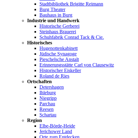
Stadtbibliothek Brigitte Reimann
Burg Theater
Bauhaus in Burg
Industrie und Handwerk
Historische Gerberei
Steinhaus Brauerei
Schuhfabrik Conrad Tack & Cie.
Historisches
Hugenottenkabinett
Jüdische Synagoge
Pieschelsche Anstalt
Erinnerungsstätte Carl von Clausewitz
Historischer Eiskeller
Roland de Ries
Ortschaften
Detershagen
Ihleburg
Niegripp
Parchau
Reesen
Schartau
Region
Elbe-Börde-Heide
Jerichower Land
Orte zum Entdecken