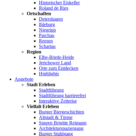
Historischer Eiskeller
Roland de Ries
Ortschaften
Detershagen
Ihleburg
Niegripp
Parchau
Reesen
Schartau
Region
Elbe-Börde-Heide
Jerichower Land
Orte zum Entdecken
Highlights
Angebote
Stadt Erleben
Stadtführung
Stadtführung barrierefrei
Interaktive Zeitreise
Vielfalt Erleben
Burger Biergeschichten
Altstadt & Türme
Spuren Brigitte Reimann
Architekturspaziergang
Burger Stuhlgang