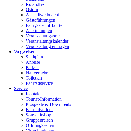
Rolandfest
Ostern
Altstadtweihnacht
Gästeführungen
Fahrgastschifffahrten
Ausstellungen
Veranstaltungsorte
Veranstaltungskalender
Veranstaltung eintragen
Wegweiser
Stadtplan
Anreise
Parken
Nahverkehr
Toiletten
Fahrradservice
Service
Kontakt
Tourist-Information
Prospekte & Downloads
Fahrradverleih
Souvenirshop
Gruppenreisen
Öffnungszeiten
Virtuell erleben