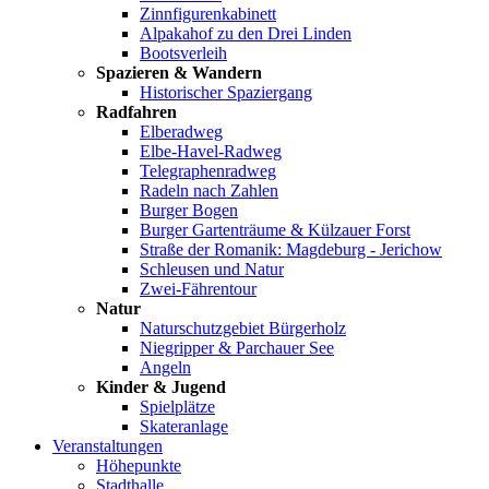
Zinnfigurenkabinett
Alpakahof zu den Drei Linden
Bootsverleih
Spazieren & Wandern
Historischer Spaziergang
Radfahren
Elberadweg
Elbe-Havel-Radweg
Telegraphenradweg
Radeln nach Zahlen
Burger Bogen
Burger Gartenträume & Külzauer Forst
Straße der Romanik: Magdeburg - Jerichow
Schleusen und Natur
Zwei-Fährentour
Natur
Naturschutzgebiet Bürgerholz
Niegripper & Parchauer See
Angeln
Kinder & Jugend
Spielplätze
Skateranlage
Veranstaltungen
Höhepunkte
Stadthalle