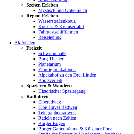
Szenen Erleben
Mystisch und Unheimlich
Region Erleben
Wasserstraßenkreuz
Kutsch- & Kremserfahrt
Fahrgastschifffahrten
Reiseleitung
Aktivitäten
Freizeit
Schwimmhalle
Burg Theater
Planetarium
Zinnfigurenkabinett
Alpakahof zu den Drei Linden
Bootsverleih
Spazieren & Wandern
Historischer Spaziergang
Radfahren
Elberadweg
Elbe-Havel-Radweg
Telegraphenradweg
Radeln nach Zahlen
Burger Bogen
Burger Gartenträume & Külzauer Forst