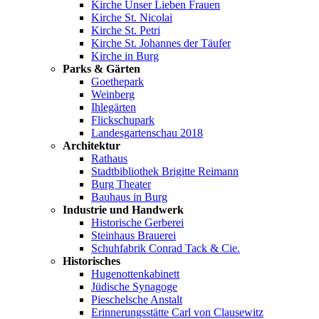
Kirche Unser Lieben Frauen
Kirche St. Nicolai
Kirche St. Petri
Kirche St. Johannes der Täufer
Kirche in Burg
Parks & Gärten
Goethepark
Weinberg
Ihlegärten
Flickschupark
Landesgartenschau 2018
Architektur
Rathaus
Stadtbibliothek Brigitte Reimann
Burg Theater
Bauhaus in Burg
Industrie und Handwerk
Historische Gerberei
Steinhaus Brauerei
Schuhfabrik Conrad Tack & Cie.
Historisches
Hugenottenkabinett
Jüdische Synagoge
Pieschelsche Anstalt
Erinnerungsstätte Carl von Clausewitz