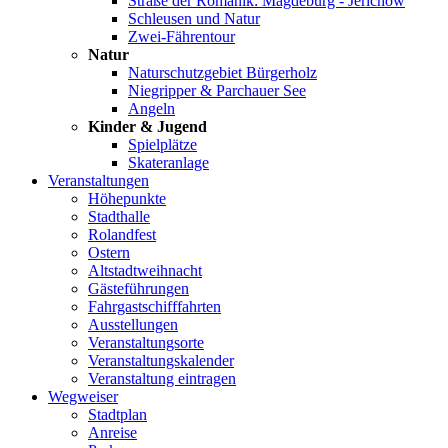
Straße der Romanik: Magdeburg - Jerichow
Schleusen und Natur
Zwei-Fährentour
Natur
Naturschutzgebiet Bürgerholz
Niegripper & Parchauer See
Angeln
Kinder & Jugend
Spielplätze
Skateranlage
Veranstaltungen
Höhepunkte
Stadthalle
Rolandfest
Ostern
Altstadtweihnacht
Gästeführungen
Fahrgastschifffahrten
Ausstellungen
Veranstaltungsorte
Veranstaltungskalender
Veranstaltung eintragen
Wegweiser
Stadtplan
Anreise