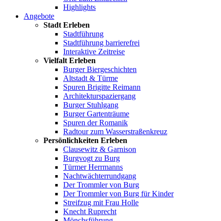
Highlights
Angebote
Stadt Erleben
Stadtführung
Stadtführung barrierefrei
Interaktive Zeitreise
Vielfalt Erleben
Burger Biergeschichten
Altstadt & Türme
Spuren Brigitte Reimann
Architekturspaziergang
Burger Stuhlgang
Burger Gartenträume
Spuren der Romanik
Radtour zum Wasserstraßenkreuz
Persönlichkeiten Erleben
Clausewitz & Garnison
Burgvogt zu Burg
Türmer Herrmanns
Nachtwächterrundgang
Der Trommler von Burg
Der Trommler von Burg für Kinder
Streifzug mit Frau Holle
Knecht Ruprecht
Mönchsführung