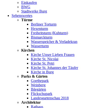
Einkaufen
BWG
Stadtwerke Burg
Sehenswertes
Türme
Berliner Torturm
Hexenturm
Freiheitsturm (Kuhturm)
Bismarckturm
Wasserspeicher & Verladekran
Wasserturm
Kirchen
Kirche Unser Lieben Frauen
Kirche St. Nicolai
Kirche St. Petri
Kirche St. Johannes der Täufer
Kirche in Burg
Parks & Gärten
Goethepark
Weinberg
Ihlegärten
Flickschupark
Landesgartenschau 2018
Architektur
Rathaus