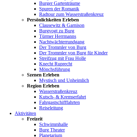
Burger Gartenträume
Spuren der Romanik
Radtour zum Wasserstraßenkreuz
Persönlichkeiten Erleben
Clausewitz & Garnison
Burgvogt zu Burg
Türmer Herrmanns
Nachtwächterrundgang
Der Trommler von Burg
Der Trommler von Burg für Kinder
Streifzug mit Frau Holle
Knecht Ruprecht
Mönchsführung
Szenen Erleben
Mystisch und Unheimlich
Region Erleben
Wasserstraßenkreuz
Kutsch- & Kremserfahrt
Fahrgastschifffahrten
Reiseleitung
Aktivitäten
Freizeit
Schwimmhalle
Burg Theater
Planetarium