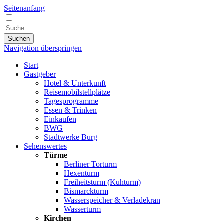
Seitenanfang
Suchen
Navigation überspringen
Start
Gastgeber
Hotel & Unterkunft
Reisemobilstellplätze
Tagesprogramme
Essen & Trinken
Einkaufen
BWG
Stadtwerke Burg
Sehenswertes
Türme
Berliner Torturm
Hexenturm
Freiheitsturm (Kuhturm)
Bismarckturm
Wasserspeicher & Verladekran
Wasserturm
Kirchen