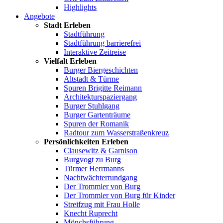
Highlights
Angebote
Stadt Erleben
Stadtführung
Stadtführung barrierefrei
Interaktive Zeitreise
Vielfalt Erleben
Burger Biergeschichten
Altstadt & Türme
Spuren Brigitte Reimann
Architekturspaziergang
Burger Stuhlgang
Burger Gartenträume
Spuren der Romanik
Radtour zum Wasserstraßenkreuz
Persönlichkeiten Erleben
Clausewitz & Garnison
Burgvogt zu Burg
Türmer Herrmanns
Nachtwächterrundgang
Der Trommler von Burg
Der Trommler von Burg für Kinder
Streifzug mit Frau Holle
Knecht Ruprecht
Mönchsführung