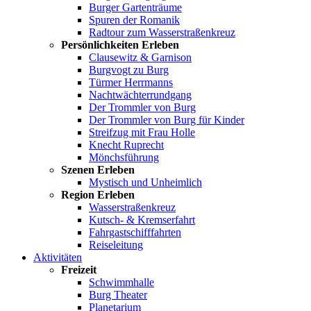
Burger Gartenträume
Spuren der Romanik
Radtour zum Wasserstraßenkreuz
Persönlichkeiten Erleben
Clausewitz & Garnison
Burgvogt zu Burg
Türmer Herrmanns
Nachtwächterrundgang
Der Trommler von Burg
Der Trommler von Burg für Kinder
Streifzug mit Frau Holle
Knecht Ruprecht
Mönchsführung
Szenen Erleben
Mystisch und Unheimlich
Region Erleben
Wasserstraßenkreuz
Kutsch- & Kremserfahrt
Fahrgastschifffahrten
Reiseleitung
Aktivitäten
Freizeit
Schwimmhalle
Burg Theater
Planetarium