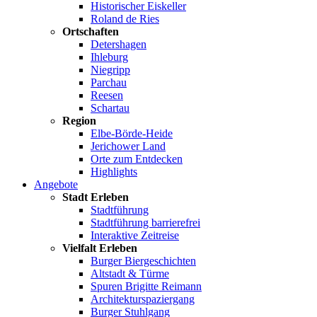
Historischer Eiskeller
Roland de Ries
Ortschaften
Detershagen
Ihleburg
Niegripp
Parchau
Reesen
Schartau
Region
Elbe-Börde-Heide
Jerichower Land
Orte zum Entdecken
Highlights
Angebote
Stadt Erleben
Stadtführung
Stadtführung barrierefrei
Interaktive Zeitreise
Vielfalt Erleben
Burger Biergeschichten
Altstadt & Türme
Spuren Brigitte Reimann
Architekturspaziergang
Burger Stuhlgang