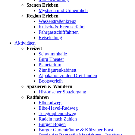
Szenen Erleben
Mystisch und Unheimlich
Region Erleben
Wasserstraßenkreuz
Kutsch- & Kremserfahrt
Fahrgastschifffahrten
Reiseleitung
Aktivitäten
Freizeit
Schwimmhalle
Burg Theater
Planetarium
Zinnfigurenkabinett
Alpakahof zu den Drei Linden
Bootsverleih
Spazieren & Wandern
Historischer Spaziergang
Radfahren
Elberadweg
Elbe-Havel-Radweg
Telegraphenradweg
Radeln nach Zahlen
Burger Bogen
Burger Gartenträume & Külzauer Forst