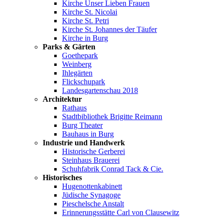
Kirche Unser Lieben Frauen
Kirche St. Nicolai
Kirche St. Petri
Kirche St. Johannes der Täufer
Kirche in Burg
Parks & Gärten
Goethepark
Weinberg
Ihlegärten
Flickschupark
Landesgartenschau 2018
Architektur
Rathaus
Stadtbibliothek Brigitte Reimann
Burg Theater
Bauhaus in Burg
Industrie und Handwerk
Historische Gerberei
Steinhaus Brauerei
Schuhfabrik Conrad Tack & Cie.
Historisches
Hugenottenkabinett
Jüdische Synagoge
Pieschelsche Anstalt
Erinnerungsstätte Carl von Clausewitz