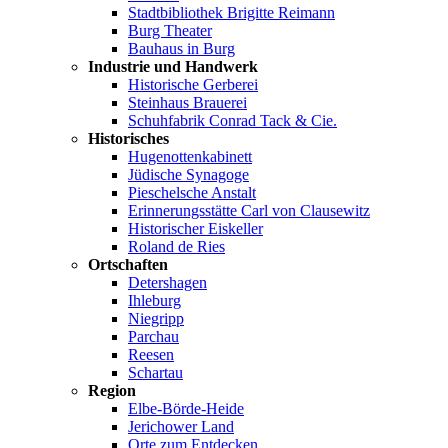
Stadtbibliothek Brigitte Reimann
Burg Theater
Bauhaus in Burg
Industrie und Handwerk
Historische Gerberei
Steinhaus Brauerei
Schuhfabrik Conrad Tack & Cie.
Historisches
Hugenottenkabinett
Jüdische Synagoge
Pieschelsche Anstalt
Erinnerungsstätte Carl von Clausewitz
Historischer Eiskeller
Roland de Ries
Ortschaften
Detershagen
Ihleburg
Niegripp
Parchau
Reesen
Schartau
Region
Elbe-Börde-Heide
Jerichower Land
Orte zum Entdecken