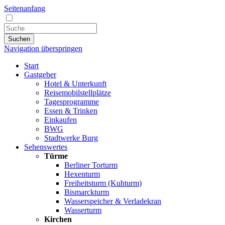
Seitenanfang
Suchen
Navigation überspringen
Start
Gastgeber
Hotel & Unterkunft
Reisemobilstellplätze
Tagesprogramme
Essen & Trinken
Einkaufen
BWG
Stadtwerke Burg
Sehenswertes
Türme
Berliner Torturm
Hexenturm
Freiheitsturm (Kuhturm)
Bismarckturm
Wasserspeicher & Verladekran
Wasserturm
Kirchen