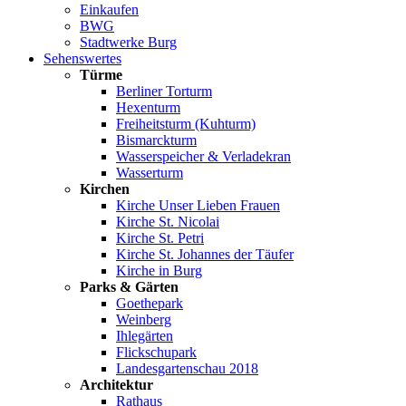
Einkaufen
BWG
Stadtwerke Burg
Sehenswertes
Türme
Berliner Torturm
Hexenturm
Freiheitsturm (Kuhturm)
Bismarckturm
Wasserspeicher & Verladekran
Wasserturm
Kirchen
Kirche Unser Lieben Frauen
Kirche St. Nicolai
Kirche St. Petri
Kirche St. Johannes der Täufer
Kirche in Burg
Parks & Gärten
Goethepark
Weinberg
Ihlegärten
Flickschupark
Landesgartenschau 2018
Architektur
Rathaus