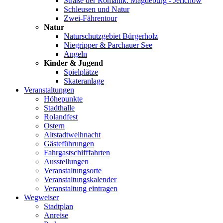
Straße der Romanik: Magdeburg - Jerichow
Schleusen und Natur
Zwei-Fährentour
Natur
Naturschutzgebiet Bürgerholz
Niegripper & Parchauer See
Angeln
Kinder & Jugend
Spielplätze
Skateranlage
Veranstaltungen
Höhepunkte
Stadthalle
Rolandfest
Ostern
Altstadtweihnacht
Gästeführungen
Fahrgastschifffahrten
Ausstellungen
Veranstaltungsorte
Veranstaltungskalender
Veranstaltung eintragen
Wegweiser
Stadtplan
Anreise