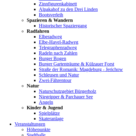
Zinnfigurenkabinett
Alpakahof zu den Drei Linden
Bootsverleih
Spazieren & Wandern
Historischer Spaziergang
Radfahren
Elberadweg
Elbe-Havel-Radweg
Telegraphenradweg
Radeln nach Zahlen
Burger Bogen
Burger Gartenträume & Külzauer Forst
Straße der Romanik: Magdeburg - Jerichow
Schleusen und Natur
Zwei-Fährentour
Natur
Naturschutzgebiet Bürgerholz
Niegripper & Parchauer See
Angeln
Kinder & Jugend
Spielplätze
Skateranlage
Veranstaltungen
Höhepunkte
Stadthalle