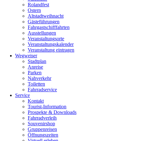
Rolandfest
Ostern
Altstadtweihnacht
Gästeführungen
Fahrgastschifffahrten
Ausstellungen
Veranstaltungsorte
Veranstaltungskalender
Veranstaltung eintragen
Wegweiser
Stadtplan
Anreise
Parken
Nahverkehr
Toiletten
Fahrradservice
Service
Kontakt
Tourist-Information
Prospekte & Downloads
Fahrradverleih
Souvenirshop
Gruppenreisen
Öffnungszeiten
Virtuell erleben