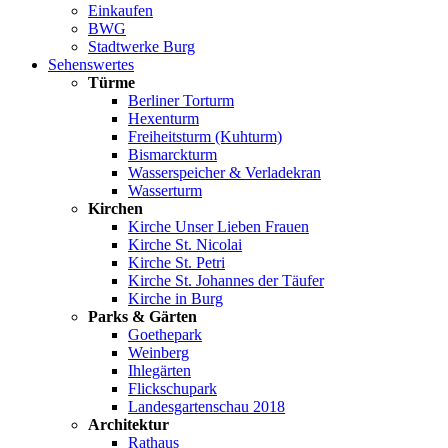
Einkaufen
BWG
Stadtwerke Burg
Sehenswertes
Türme
Berliner Torturm
Hexenturm
Freiheitsturm (Kuhturm)
Bismarckturm
Wasserspeicher & Verladekran
Wasserturm
Kirchen
Kirche Unser Lieben Frauen
Kirche St. Nicolai
Kirche St. Petri
Kirche St. Johannes der Täufer
Kirche in Burg
Parks & Gärten
Goethepark
Weinberg
Ihlegärten
Flickschupark
Landesgartenschau 2018
Architektur
Rathaus