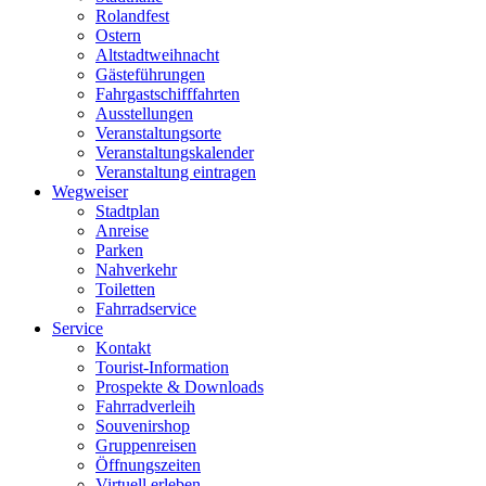
Rolandfest
Ostern
Altstadtweihnacht
Gästeführungen
Fahrgastschifffahrten
Ausstellungen
Veranstaltungsorte
Veranstaltungskalender
Veranstaltung eintragen
Wegweiser
Stadtplan
Anreise
Parken
Nahverkehr
Toiletten
Fahrradservice
Service
Kontakt
Tourist-Information
Prospekte & Downloads
Fahrradverleih
Souvenirshop
Gruppenreisen
Öffnungszeiten
Virtuell erleben