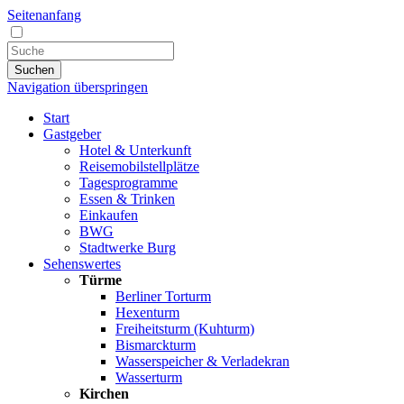
Seitenanfang
Suchen
Navigation überspringen
Start
Gastgeber
Hotel & Unterkunft
Reisemobilstellplätze
Tagesprogramme
Essen & Trinken
Einkaufen
BWG
Stadtwerke Burg
Sehenswertes
Türme
Berliner Torturm
Hexenturm
Freiheitsturm (Kuhturm)
Bismarckturm
Wasserspeicher & Verladekran
Wasserturm
Kirchen