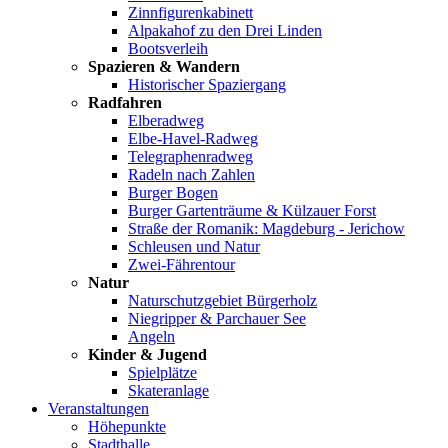
Zinnfigurenkabinett
Alpakahof zu den Drei Linden
Bootsverleih
Spazieren & Wandern
Historischer Spaziergang
Radfahren
Elberadweg
Elbe-Havel-Radweg
Telegraphenradweg
Radeln nach Zahlen
Burger Bogen
Burger Gartenträume & Külzauer Forst
Straße der Romanik: Magdeburg - Jerichow
Schleusen und Natur
Zwei-Fährentour
Natur
Naturschutzgebiet Bürgerholz
Niegripper & Parchauer See
Angeln
Kinder & Jugend
Spielplätze
Skateranlage
Veranstaltungen
Höhepunkte
Stadthalle