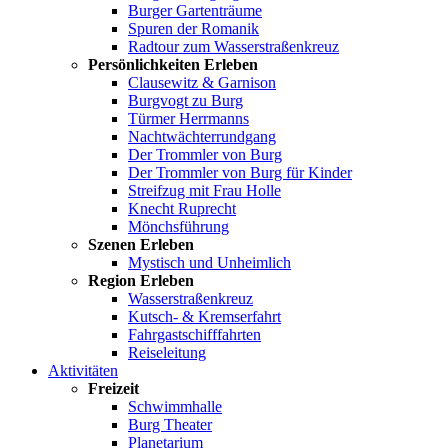
Burger Gartenträume
Spuren der Romanik
Radtour zum Wasserstraßenkreuz
Persönlichkeiten Erleben
Clausewitz & Garnison
Burgvogt zu Burg
Türmer Herrmanns
Nachtwächterrundgang
Der Trommler von Burg
Der Trommler von Burg für Kinder
Streifzug mit Frau Holle
Knecht Ruprecht
Mönchsführung
Szenen Erleben
Mystisch und Unheimlich
Region Erleben
Wasserstraßenkreuz
Kutsch- & Kremserfahrt
Fahrgastschifffahrten
Reiseleitung
Aktivitäten
Freizeit
Schwimmhalle
Burg Theater
Planetarium