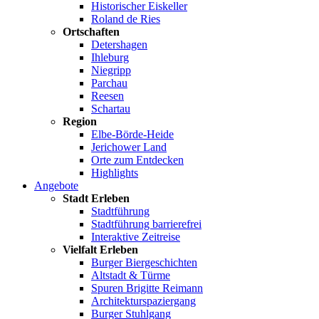
Historischer Eiskeller
Roland de Ries
Ortschaften
Detershagen
Ihleburg
Niegripp
Parchau
Reesen
Schartau
Region
Elbe-Börde-Heide
Jerichower Land
Orte zum Entdecken
Highlights
Angebote
Stadt Erleben
Stadtführung
Stadtführung barrierefrei
Interaktive Zeitreise
Vielfalt Erleben
Burger Biergeschichten
Altstadt & Türme
Spuren Brigitte Reimann
Architekturspaziergang
Burger Stuhlgang