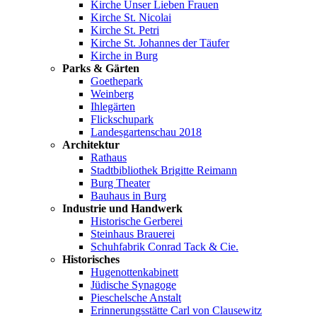
Kirche Unser Lieben Frauen
Kirche St. Nicolai
Kirche St. Petri
Kirche St. Johannes der Täufer
Kirche in Burg
Parks & Gärten
Goethepark
Weinberg
Ihlegärten
Flickschupark
Landesgartenschau 2018
Architektur
Rathaus
Stadtbibliothek Brigitte Reimann
Burg Theater
Bauhaus in Burg
Industrie und Handwerk
Historische Gerberei
Steinhaus Brauerei
Schuhfabrik Conrad Tack & Cie.
Historisches
Hugenottenkabinett
Jüdische Synagoge
Pieschelsche Anstalt
Erinnerungsstätte Carl von Clausewitz