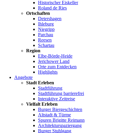
Historischer Eiskeller
Roland de Ries
Ortschaften
Detershagen
Ihleburg
Niegripp
Parchau
Reesen
Schartau
Region
Elbe-Börde-Heide
Jerichower Land
Orte zum Entdecken
Highlights
Angebote
Stadt Erleben
Stadtführung
Stadtführung barrierefrei
Interaktive Zeitreise
Vielfalt Erleben
Burger Biergeschichten
Altstadt & Türme
Spuren Brigitte Reimann
Architekturspaziergang
Burger Stuhlgang