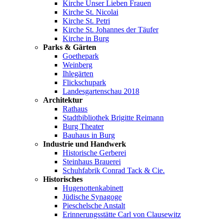
Kirche Unser Lieben Frauen
Kirche St. Nicolai
Kirche St. Petri
Kirche St. Johannes der Täufer
Kirche in Burg
Parks & Gärten
Goethepark
Weinberg
Ihlegärten
Flickschupark
Landesgartenschau 2018
Architektur
Rathaus
Stadtbibliothek Brigitte Reimann
Burg Theater
Bauhaus in Burg
Industrie und Handwerk
Historische Gerberei
Steinhaus Brauerei
Schuhfabrik Conrad Tack & Cie.
Historisches
Hugenottenkabinett
Jüdische Synagoge
Pieschelsche Anstalt
Erinnerungsstätte Carl von Clausewitz