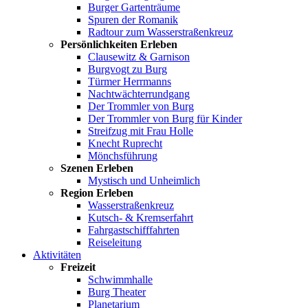
Burger Gartenträume
Spuren der Romanik
Radtour zum Wasserstraßenkreuz
Persönlichkeiten Erleben
Clausewitz & Garnison
Burgvogt zu Burg
Türmer Herrmanns
Nachtwächterrundgang
Der Trommler von Burg
Der Trommler von Burg für Kinder
Streifzug mit Frau Holle
Knecht Ruprecht
Mönchsführung
Szenen Erleben
Mystisch und Unheimlich
Region Erleben
Wasserstraßenkreuz
Kutsch- & Kremserfahrt
Fahrgastschifffahrten
Reiseleitung
Aktivitäten
Freizeit
Schwimmhalle
Burg Theater
Planetarium