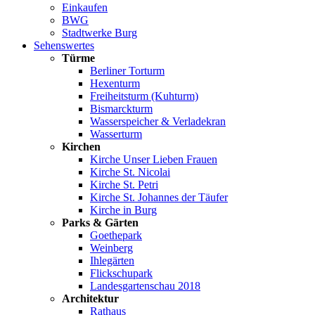
Einkaufen
BWG
Stadtwerke Burg
Sehenswertes
Türme
Berliner Torturm
Hexenturm
Freiheitsturm (Kuhturm)
Bismarckturm
Wasserspeicher & Verladekran
Wasserturm
Kirchen
Kirche Unser Lieben Frauen
Kirche St. Nicolai
Kirche St. Petri
Kirche St. Johannes der Täufer
Kirche in Burg
Parks & Gärten
Goethepark
Weinberg
Ihlegärten
Flickschupark
Landesgartenschau 2018
Architektur
Rathaus