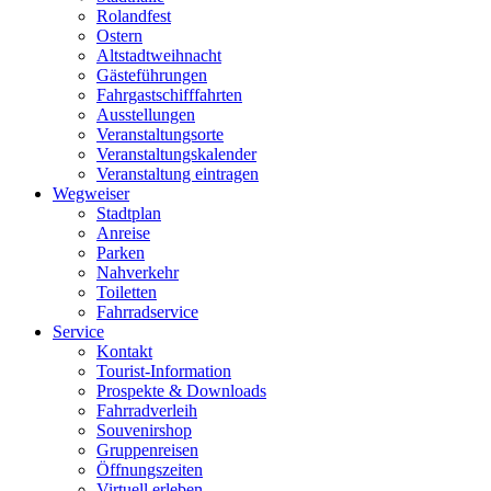
Rolandfest
Ostern
Altstadtweihnacht
Gästeführungen
Fahrgastschifffahrten
Ausstellungen
Veranstaltungsorte
Veranstaltungskalender
Veranstaltung eintragen
Wegweiser
Stadtplan
Anreise
Parken
Nahverkehr
Toiletten
Fahrradservice
Service
Kontakt
Tourist-Information
Prospekte & Downloads
Fahrradverleih
Souvenirshop
Gruppenreisen
Öffnungszeiten
Virtuell erleben