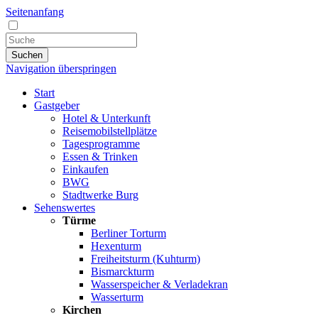
Seitenanfang
Suchen
Navigation überspringen
Start
Gastgeber
Hotel & Unterkunft
Reisemobilstellplätze
Tagesprogramme
Essen & Trinken
Einkaufen
BWG
Stadtwerke Burg
Sehenswertes
Türme
Berliner Torturm
Hexenturm
Freiheitsturm (Kuhturm)
Bismarckturm
Wasserspeicher & Verladekran
Wasserturm
Kirchen