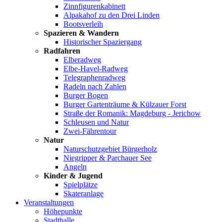
Zinnfigurenkabinett
Alpakahof zu den Drei Linden
Bootsverleih
Spazieren & Wandern
Historischer Spaziergang
Radfahren
Elberadweg
Elbe-Havel-Radweg
Telegraphenradweg
Radeln nach Zahlen
Burger Bogen
Burger Gartenträume & Külzauer Forst
Straße der Romanik: Magdeburg - Jerichow
Schleusen und Natur
Zwei-Fährentour
Natur
Naturschutzgebiet Bürgerholz
Niegripper & Parchauer See
Angeln
Kinder & Jugend
Spielplätze
Skateranlage
Veranstaltungen
Höhepunkte
Stadthalle