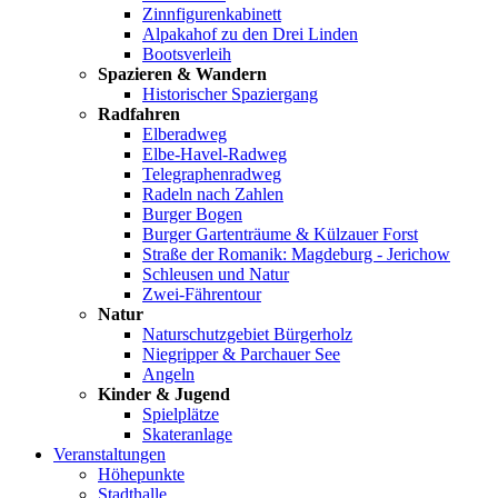
Zinnfigurenkabinett
Alpakahof zu den Drei Linden
Bootsverleih
Spazieren & Wandern
Historischer Spaziergang
Radfahren
Elberadweg
Elbe-Havel-Radweg
Telegraphenradweg
Radeln nach Zahlen
Burger Bogen
Burger Gartenträume & Külzauer Forst
Straße der Romanik: Magdeburg - Jerichow
Schleusen und Natur
Zwei-Fährentour
Natur
Naturschutzgebiet Bürgerholz
Niegripper & Parchauer See
Angeln
Kinder & Jugend
Spielplätze
Skateranlage
Veranstaltungen
Höhepunkte
Stadthalle