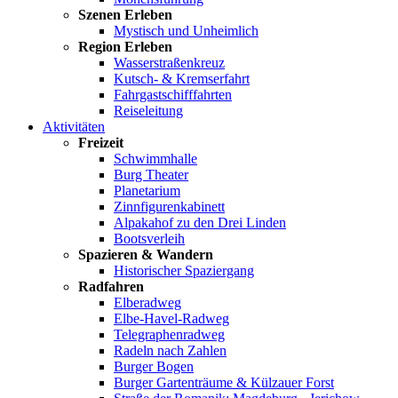
Szenen Erleben
Mystisch und Unheimlich
Region Erleben
Wasserstraßenkreuz
Kutsch- & Kremserfahrt
Fahrgastschifffahrten
Reiseleitung
Aktivitäten
Freizeit
Schwimmhalle
Burg Theater
Planetarium
Zinnfigurenkabinett
Alpakahof zu den Drei Linden
Bootsverleih
Spazieren & Wandern
Historischer Spaziergang
Radfahren
Elberadweg
Elbe-Havel-Radweg
Telegraphenradweg
Radeln nach Zahlen
Burger Bogen
Burger Gartenträume & Külzauer Forst