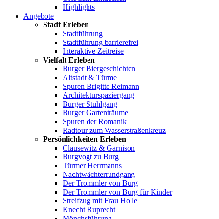
Highlights
Angebote
Stadt Erleben
Stadtführung
Stadtführung barrierefrei
Interaktive Zeitreise
Vielfalt Erleben
Burger Biergeschichten
Altstadt & Türme
Spuren Brigitte Reimann
Architekturspaziergang
Burger Stuhlgang
Burger Gartenträume
Spuren der Romanik
Radtour zum Wasserstraßenkreuz
Persönlichkeiten Erleben
Clausewitz & Garnison
Burgvogt zu Burg
Türmer Herrmanns
Nachtwächterrundgang
Der Trommler von Burg
Der Trommler von Burg für Kinder
Streifzug mit Frau Holle
Knecht Ruprecht
Mönchsführung