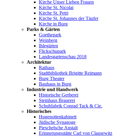
Kirche Unser Lieben Frauen
Kirche St. Nicolai
Kirche St. Petri
Kirche St. Johannes der Täufer
Kirche in Burg
Parks & Gärten
Goethepark
Weinberg
Ihlegärten
Flickschupark
Landesgartenschau 2018
Architektur
Rathaus
Stadtbibliothek Brigitte Reimann
Burg Theater
Bauhaus in Burg
Industrie und Handwerk
Historische Gerberei
Steinhaus Brauerei
Schuhfabrik Conrad Tack & Cie.
Historisches
Hugenottenkabinett
Jüdische Synagoge
Pieschelsche Anstalt
Erinnerungsstätte Carl von Clausewitz