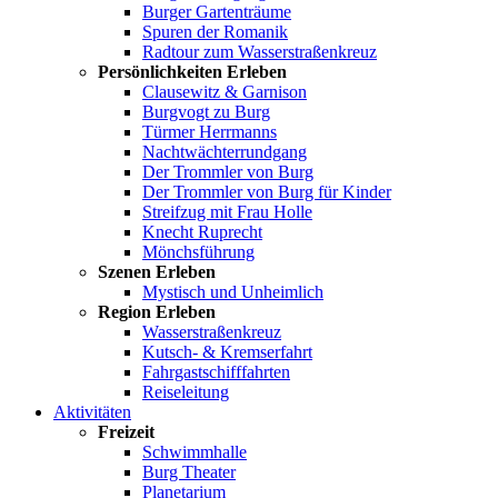
Burger Gartenträume
Spuren der Romanik
Radtour zum Wasserstraßenkreuz
Persönlichkeiten Erleben
Clausewitz & Garnison
Burgvogt zu Burg
Türmer Herrmanns
Nachtwächterrundgang
Der Trommler von Burg
Der Trommler von Burg für Kinder
Streifzug mit Frau Holle
Knecht Ruprecht
Mönchsführung
Szenen Erleben
Mystisch und Unheimlich
Region Erleben
Wasserstraßenkreuz
Kutsch- & Kremserfahrt
Fahrgastschifffahrten
Reiseleitung
Aktivitäten
Freizeit
Schwimmhalle
Burg Theater
Planetarium