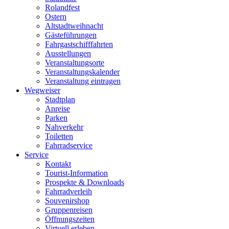
Rolandfest
Ostern
Altstadtweihnacht
Gästeführungen
Fahrgastschifffahrten
Ausstellungen
Veranstaltungsorte
Veranstaltungskalender
Veranstaltung eintragen
Wegweiser
Stadtplan
Anreise
Parken
Nahverkehr
Toiletten
Fahrradservice
Service
Kontakt
Tourist-Information
Prospekte & Downloads
Fahrradverleih
Souvenirshop
Gruppenreisen
Öffnungszeiten
Virtuell erleben