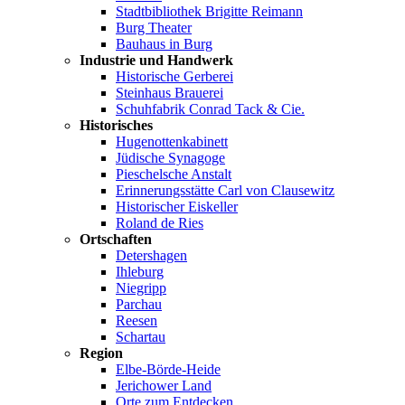
Stadtbibliothek Brigitte Reimann
Burg Theater
Bauhaus in Burg
Industrie und Handwerk
Historische Gerberei
Steinhaus Brauerei
Schuhfabrik Conrad Tack & Cie.
Historisches
Hugenottenkabinett
Jüdische Synagoge
Pieschelsche Anstalt
Erinnerungsstätte Carl von Clausewitz
Historischer Eiskeller
Roland de Ries
Ortschaften
Detershagen
Ihleburg
Niegripp
Parchau
Reesen
Schartau
Region
Elbe-Börde-Heide
Jerichower Land
Orte zum Entdecken