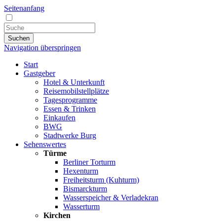
Seitenanfang
Suchen
Navigation überspringen
Start
Gastgeber
Hotel & Unterkunft
Reisemobilstellplätze
Tagesprogramme
Essen & Trinken
Einkaufen
BWG
Stadtwerke Burg
Sehenswertes
Türme
Berliner Torturm
Hexenturm
Freiheitsturm (Kuhturm)
Bismarckturm
Wasserspeicher & Verladekran
Wasserturm
Kirchen