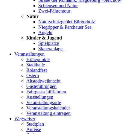
Straße der Romanik: Magdeburg - Jerichow
Schleusen und Natur
Zwei-Fährentour
Natur
Naturschutzgebiet Bürgerholz
Niegripper & Parchauer See
Angeln
Kinder & Jugend
Spielplätze
Skateranlage
Veranstaltungen
Höhepunkte
Stadthalle
Rolandfest
Ostern
Altstadtweihnacht
Gästeführungen
Fahrgastschifffahrten
Ausstellungen
Veranstaltungsorte
Veranstaltungskalender
Veranstaltung eintragen
Wegweiser
Stadtplan
Anreise