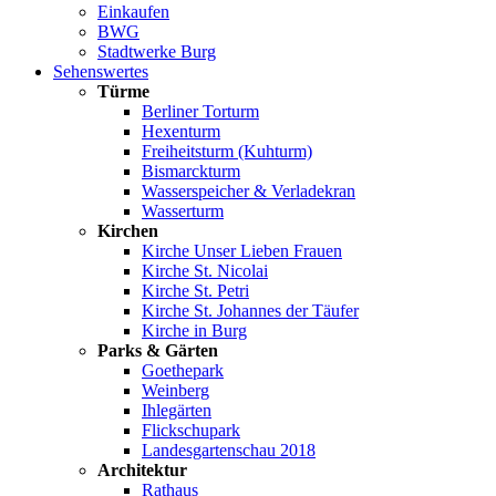
Einkaufen
BWG
Stadtwerke Burg
Sehenswertes
Türme
Berliner Torturm
Hexenturm
Freiheitsturm (Kuhturm)
Bismarckturm
Wasserspeicher & Verladekran
Wasserturm
Kirchen
Kirche Unser Lieben Frauen
Kirche St. Nicolai
Kirche St. Petri
Kirche St. Johannes der Täufer
Kirche in Burg
Parks & Gärten
Goethepark
Weinberg
Ihlegärten
Flickschupark
Landesgartenschau 2018
Architektur
Rathaus