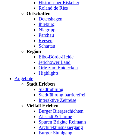
Historischer Eiskeller
Roland de Ries
Ortschaften
Detershagen
Ihleburg
Niegripp
Parchau
Reesen
Schartau
Region
Elbe-Börde-Heide
Jerichower Land
Orte zum Entdecken
Highlights
Angebote
Stadt Erleben
Stadtführung
Stadtführung barrierefrei
Interaktive Zeitreise
Vielfalt Erleben
Burger Biergeschichten
Altstadt & Türme
Spuren Brigitte Reimann
Architekturspaziergang
Burger Stuhlgang