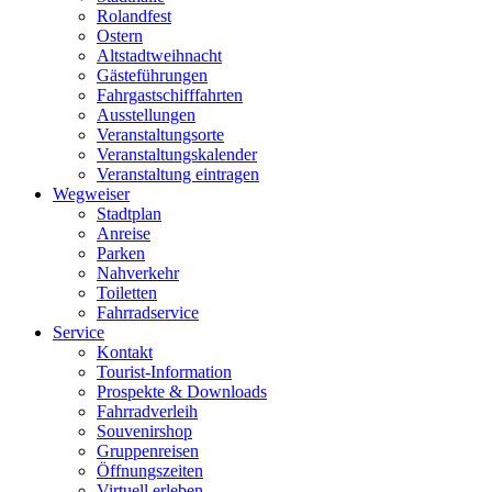
Rolandfest
Ostern
Altstadtweihnacht
Gästeführungen
Fahrgastschifffahrten
Ausstellungen
Veranstaltungsorte
Veranstaltungskalender
Veranstaltung eintragen
Wegweiser
Stadtplan
Anreise
Parken
Nahverkehr
Toiletten
Fahrradservice
Service
Kontakt
Tourist-Information
Prospekte & Downloads
Fahrradverleih
Souvenirshop
Gruppenreisen
Öffnungszeiten
Virtuell erleben