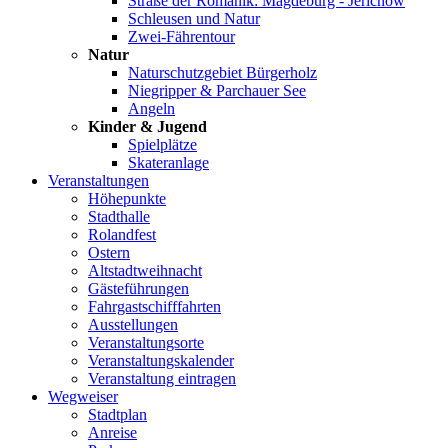
Straße der Romanik: Magdeburg - Jerichow
Schleusen und Natur
Zwei-Fährentour
Natur
Naturschutzgebiet Bürgerholz
Niegripper & Parchauer See
Angeln
Kinder & Jugend
Spielplätze
Skateranlage
Veranstaltungen
Höhepunkte
Stadthalle
Rolandfest
Ostern
Altstadtweihnacht
Gästeführungen
Fahrgastschifffahrten
Ausstellungen
Veranstaltungsorte
Veranstaltungskalender
Veranstaltung eintragen
Wegweiser
Stadtplan
Anreise