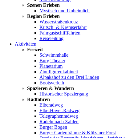
Szenen Erleben
Mystisch und Unheimlich
Region Erleben
Wasserstraßenkreuz
Kutsch- & Kremserfahrt
Fahrgastschifffahrten
Reiseleitung
Aktivitäten
Freizeit
Schwimmhalle
Burg Theater
Planetarium
Zinnfigurenkabinett
Alpakahof zu den Drei Linden
Bootsverleih
Spazieren & Wandern
Historischer Spaziergang
Radfahren
Elberadweg
Elbe-Havel-Radweg
Telegraphenradweg
Radeln nach Zahlen
Burger Bogen
Burger Gartenträume & Külzauer Forst