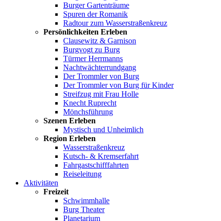
Burger Gartenträume
Spuren der Romanik
Radtour zum Wasserstraßenkreuz
Persönlichkeiten Erleben
Clausewitz & Garnison
Burgvogt zu Burg
Türmer Herrmanns
Nachtwächterrundgang
Der Trommler von Burg
Der Trommler von Burg für Kinder
Streifzug mit Frau Holle
Knecht Ruprecht
Mönchsführung
Szenen Erleben
Mystisch und Unheimlich
Region Erleben
Wasserstraßenkreuz
Kutsch- & Kremserfahrt
Fahrgastschifffahrten
Reiseleitung
Aktivitäten
Freizeit
Schwimmhalle
Burg Theater
Planetarium