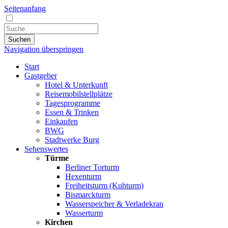
Seitenanfang
Suchen
Navigation überspringen
Start
Gastgeber
Hotel & Unterkunft
Reisemobilstellplätze
Tagesprogramme
Essen & Trinken
Einkaufen
BWG
Stadtwerke Burg
Sehenswertes
Türme
Berliner Torturm
Hexenturm
Freiheitsturm (Kuhturm)
Bismarckturm
Wasserspeicher & Verladekran
Wasserturm
Kirchen