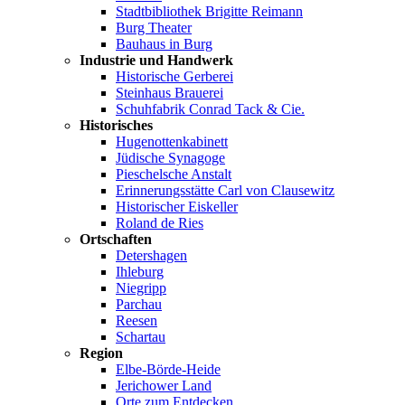
Stadtbibliothek Brigitte Reimann
Burg Theater
Bauhaus in Burg
Industrie und Handwerk
Historische Gerberei
Steinhaus Brauerei
Schuhfabrik Conrad Tack & Cie.
Historisches
Hugenottenkabinett
Jüdische Synagoge
Pieschelsche Anstalt
Erinnerungsstätte Carl von Clausewitz
Historischer Eiskeller
Roland de Ries
Ortschaften
Detershagen
Ihleburg
Niegripp
Parchau
Reesen
Schartau
Region
Elbe-Börde-Heide
Jerichower Land
Orte zum Entdecken