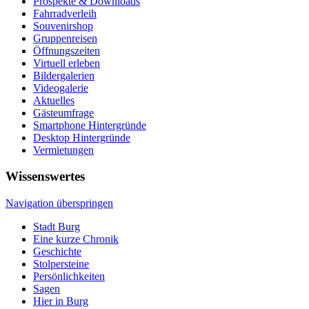
Prospekte & Downloads
Fahrradverleih
Souvenirshop
Gruppenreisen
Öffnungszeiten
Virtuell erleben
Bildergalerien
Videogalerie
Aktuelles
Gästeumfrage
Smartphone Hintergründe
Desktop Hintergründe
Vermietungen
Wissenswertes
Navigation überspringen
Stadt Burg
Eine kurze Chronik
Geschichte
Stolpersteine
Persönlichkeiten
Sagen
Hier in Burg