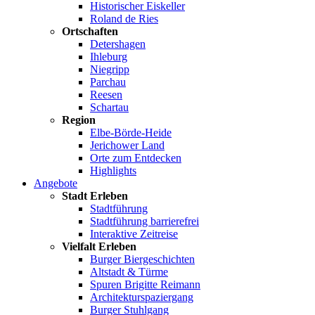
Historischer Eiskeller
Roland de Ries
Ortschaften
Detershagen
Ihleburg
Niegripp
Parchau
Reesen
Schartau
Region
Elbe-Börde-Heide
Jerichower Land
Orte zum Entdecken
Highlights
Angebote
Stadt Erleben
Stadtführung
Stadtführung barrierefrei
Interaktive Zeitreise
Vielfalt Erleben
Burger Biergeschichten
Altstadt & Türme
Spuren Brigitte Reimann
Architekturspaziergang
Burger Stuhlgang