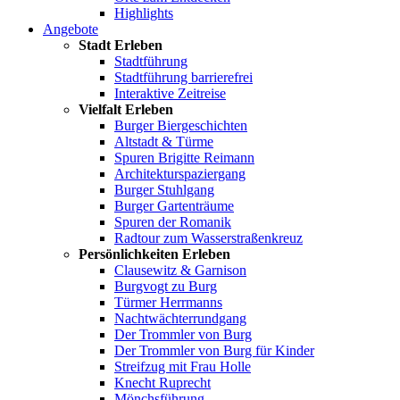
Highlights
Angebote
Stadt Erleben
Stadtführung
Stadtführung barrierefrei
Interaktive Zeitreise
Vielfalt Erleben
Burger Biergeschichten
Altstadt & Türme
Spuren Brigitte Reimann
Architekturspaziergang
Burger Stuhlgang
Burger Gartenträume
Spuren der Romanik
Radtour zum Wasserstraßenkreuz
Persönlichkeiten Erleben
Clausewitz & Garnison
Burgvogt zu Burg
Türmer Herrmanns
Nachtwächterrundgang
Der Trommler von Burg
Der Trommler von Burg für Kinder
Streifzug mit Frau Holle
Knecht Ruprecht
Mönchsführung