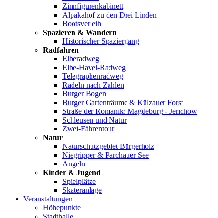
Zinnfigurenkabinett
Alpakahof zu den Drei Linden
Bootsverleih
Spazieren & Wandern
Historischer Spaziergang
Radfahren
Elberadweg
Elbe-Havel-Radweg
Telegraphenradweg
Radeln nach Zahlen
Burger Bogen
Burger Gartenträume & Külzauer Forst
Straße der Romanik: Magdeburg - Jerichow
Schleusen und Natur
Zwei-Fährentour
Natur
Naturschutzgebiet Bürgerholz
Niegripper & Parchauer See
Angeln
Kinder & Jugend
Spielplätze
Skateranlage
Veranstaltungen
Höhepunkte
Stadthalle