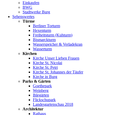
Einkaufen
BWG
Stadtwerke Burg
Sehenswertes
Türme
Berliner Torturm
Hexenturm
Freiheitsturm (Kuhturm)
Bismarckturm
Wasserspeicher & Verladekran
Wasserturm
Kirchen
Kirche Unser Lieben Frauen
Kirche St. Nicolai
Kirche St. Petri
Kirche St. Johannes der Täufer
Kirche in Burg
Parks & Gärten
Goethepark
Weinberg
Ihlegärten
Flickschupark
Landesgartenschau 2018
Architektur
Rathaus