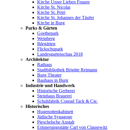
Kirche Unser Lieben Frauen
Kirche St. Nicolai
Kirche St. Petri
Kirche St. Johannes der Täufer
Kirche in Burg
Parks & Gärten
Goethepark
Weinberg
Ihlegärten
Flickschupark
Landesgartenschau 2018
Architektur
Rathaus
Stadtbibliothek Brigitte Reimann
Burg Theater
Bauhaus in Burg
Industrie und Handwerk
Historische Gerberei
Steinhaus Brauerei
Schuhfabrik Conrad Tack & Cie.
Historisches
Hugenottenkabinett
Jüdische Synagoge
Pieschelsche Anstalt
Erinnerungsstätte Carl von Clausewitz