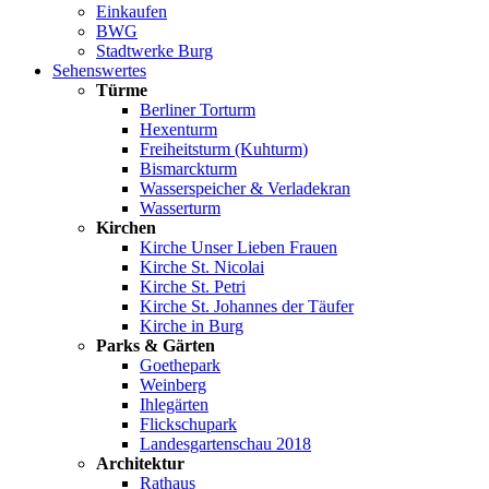
Einkaufen
BWG
Stadtwerke Burg
Sehenswertes
Türme
Berliner Torturm
Hexenturm
Freiheitsturm (Kuhturm)
Bismarckturm
Wasserspeicher & Verladekran
Wasserturm
Kirchen
Kirche Unser Lieben Frauen
Kirche St. Nicolai
Kirche St. Petri
Kirche St. Johannes der Täufer
Kirche in Burg
Parks & Gärten
Goethepark
Weinberg
Ihlegärten
Flickschupark
Landesgartenschau 2018
Architektur
Rathaus