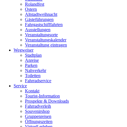
Rolandfest
Ostern
Altstadtweihnacht
Gästeführungen
Fahrgastschifffahrten
Ausstellungen
Veranstaltungsorte
Veranstaltungskalender
Veranstaltung eintragen
Wegweiser
Stadtplan
Anreise
Parken
Nahverkehr
Toiletten
Fahrradservice
Service
Kontakt
Tourist-Information
Prospekte & Downloads
Fahrradverleih
Souvenirshop
Gruppenreisen
Öffnungszeiten
Virtuell erleben