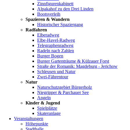
Zinnfigurenkabinett
Alpakahof zu den Drei Linden
Bootsverleih
Spazieren & Wandern
Historischer Spaziergang
Radfahren
Elberadweg
Elbe-Havel-Radweg
Telegraphenradweg
Radeln nach Zahlen
Burger Bogen
Burger Gartenträume & Külzauer Forst
Straße der Romanik: Magdeburg - Jerichow
Schleusen und Natur
Zwei-Fährentour
Natur
Naturschutzgebiet Bürgerholz
Niegripper & Parchauer See
Angeln
Kinder & Jugend
Spielplätze
Skateranlage
Veranstaltungen
Höhepunkte
Stadthalle