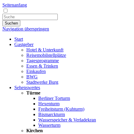
Seitenanfang
Suchen
Navigation überspringen
Start
Gastgeber
Hotel & Unterkunft
Reisemobilstellplätze
Tagesprogramme
Essen & Trinken
Einkaufen
BWG
Stadtwerke Burg
Sehenswertes
Türme
Berliner Torturm
Hexenturm
Freiheitsturm (Kuhturm)
Bismarckturm
Wasserspeicher & Verladekran
Wasserturm
Kirchen