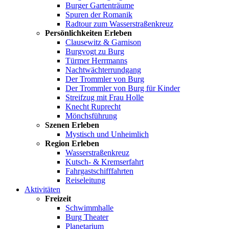
Burger Gartenträume
Spuren der Romanik
Radtour zum Wasserstraßenkreuz
Persönlichkeiten Erleben
Clausewitz & Garnison
Burgvogt zu Burg
Türmer Herrmanns
Nachtwächterrundgang
Der Trommler von Burg
Der Trommler von Burg für Kinder
Streifzug mit Frau Holle
Knecht Ruprecht
Mönchsführung
Szenen Erleben
Mystisch und Unheimlich
Region Erleben
Wasserstraßenkreuz
Kutsch- & Kremserfahrt
Fahrgastschifffahrten
Reiseleitung
Aktivitäten
Freizeit
Schwimmhalle
Burg Theater
Planetarium