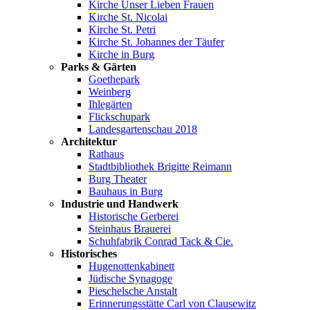
Kirche Unser Lieben Frauen
Kirche St. Nicolai
Kirche St. Petri
Kirche St. Johannes der Täufer
Kirche in Burg
Parks & Gärten
Goethepark
Weinberg
Ihlegärten
Flickschupark
Landesgartenschau 2018
Architektur
Rathaus
Stadtbibliothek Brigitte Reimann
Burg Theater
Bauhaus in Burg
Industrie und Handwerk
Historische Gerberei
Steinhaus Brauerei
Schuhfabrik Conrad Tack & Cie.
Historisches
Hugenottenkabinett
Jüdische Synagoge
Pieschelsche Anstalt
Erinnerungsstätte Carl von Clausewitz