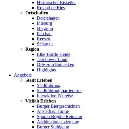
Historischer Eiskeller
Roland de Ries
Ortschaften
Detershagen
Ihleburg
Niegripp
Parchau
Reesen
Schartau
Region
Elbe-Börde-Heide
Jerichower Land
Orte zum Entdecken
Highlights
Angebote
Stadt Erleben
Stadtführung
Stadtführung barrierefrei
Interaktive Zeitreise
Vielfalt Erleben
Burger Biergeschichten
Altstadt & Türme
Spuren Brigitte Reimann
Architekturspaziergang
Burger Stuhlgang