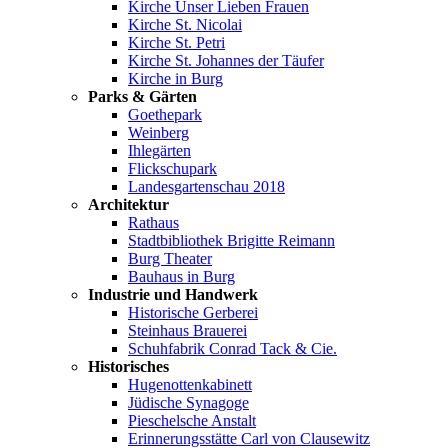
Kirche Unser Lieben Frauen
Kirche St. Nicolai
Kirche St. Petri
Kirche St. Johannes der Täufer
Kirche in Burg
Parks & Gärten
Goethepark
Weinberg
Ihlegärten
Flickschupark
Landesgartenschau 2018
Architektur
Rathaus
Stadtbibliothek Brigitte Reimann
Burg Theater
Bauhaus in Burg
Industrie und Handwerk
Historische Gerberei
Steinhaus Brauerei
Schuhfabrik Conrad Tack & Cie.
Historisches
Hugenottenkabinett
Jüdische Synagoge
Pieschelsche Anstalt
Erinnerungsstätte Carl von Clausewitz