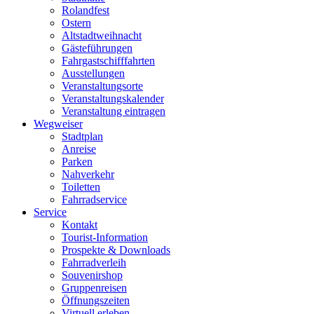
Rolandfest
Ostern
Altstadtweihnacht
Gästeführungen
Fahrgastschifffahrten
Ausstellungen
Veranstaltungsorte
Veranstaltungskalender
Veranstaltung eintragen
Wegweiser
Stadtplan
Anreise
Parken
Nahverkehr
Toiletten
Fahrradservice
Service
Kontakt
Tourist-Information
Prospekte & Downloads
Fahrradverleih
Souvenirshop
Gruppenreisen
Öffnungszeiten
Virtuell erleben