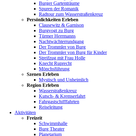
Burger Gartenträume
Spuren der Romanik
Radtour zum Wasserstraßenkreuz
Persönlichkeiten Erleben
Clausewitz & Garnison
Burgvogt zu Burg
Türmer Herrmanns
Nachtwächterrundgang
Der Trommler von Burg
Der Trommler von Burg für Kinder
Streifzug mit Frau Holle
Knecht Ruprecht
Mönchsführung
Szenen Erleben
Mystisch und Unheimlich
Region Erleben
Wasserstraßenkreuz
Kutsch- & Kremserfahrt
Fahrgastschifffahrten
Reiseleitung
Aktivitäten
Freizeit
Schwimmhalle
Burg Theater
Planetarium