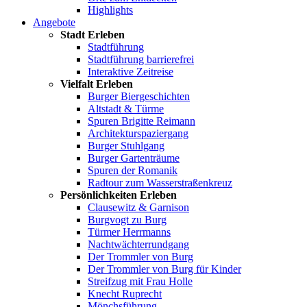
Highlights
Angebote
Stadt Erleben
Stadtführung
Stadtführung barrierefrei
Interaktive Zeitreise
Vielfalt Erleben
Burger Biergeschichten
Altstadt & Türme
Spuren Brigitte Reimann
Architekturspaziergang
Burger Stuhlgang
Burger Gartenträume
Spuren der Romanik
Radtour zum Wasserstraßenkreuz
Persönlichkeiten Erleben
Clausewitz & Garnison
Burgvogt zu Burg
Türmer Herrmanns
Nachtwächterrundgang
Der Trommler von Burg
Der Trommler von Burg für Kinder
Streifzug mit Frau Holle
Knecht Ruprecht
Mönchsführung