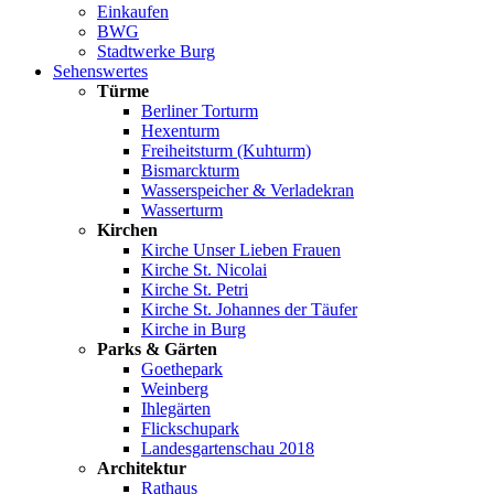
Einkaufen
BWG
Stadtwerke Burg
Sehenswertes
Türme
Berliner Torturm
Hexenturm
Freiheitsturm (Kuhturm)
Bismarckturm
Wasserspeicher & Verladekran
Wasserturm
Kirchen
Kirche Unser Lieben Frauen
Kirche St. Nicolai
Kirche St. Petri
Kirche St. Johannes der Täufer
Kirche in Burg
Parks & Gärten
Goethepark
Weinberg
Ihlegärten
Flickschupark
Landesgartenschau 2018
Architektur
Rathaus