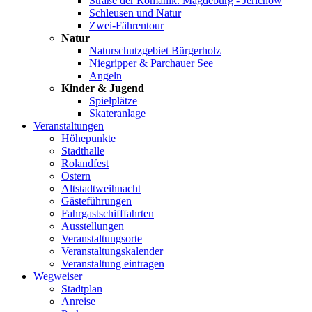
Straße der Romanik: Magdeburg - Jerichow
Schleusen und Natur
Zwei-Fährentour
Natur
Naturschutzgebiet Bürgerholz
Niegripper & Parchauer See
Angeln
Kinder & Jugend
Spielplätze
Skateranlage
Veranstaltungen
Höhepunkte
Stadthalle
Rolandfest
Ostern
Altstadtweihnacht
Gästeführungen
Fahrgastschifffahrten
Ausstellungen
Veranstaltungsorte
Veranstaltungskalender
Veranstaltung eintragen
Wegweiser
Stadtplan
Anreise