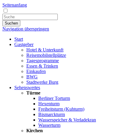
Seitenanfang
Suchen
Navigation überspringen
Start
Gastgeber
Hotel & Unterkunft
Reisemobilstellplätze
Tagesprogramme
Essen & Trinken
Einkaufen
BWG
Stadtwerke Burg
Sehenswertes
Türme
Berliner Torturm
Hexenturm
Freiheitsturm (Kuhturm)
Bismarckturm
Wasserspeicher & Verladekran
Wasserturm
Kirchen