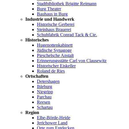
Stadtbibliothek Brigitte Reimann
Burg Theater
Bauhaus in Burg
Industrie und Handwerk
Historische Gerberei
Steinhaus Brauerei
Schuhfabrik Conrad Tack & Cie.
Historisches
Hugenottenkabinett
Jüdische Synagoge
Pieschelsche Anstalt
Erinnerungsstätte Carl von Clausewitz
Historischer Eiskeller
Roland de Ries
Ortschaften
Detershagen
Ihleburg
Niegripp
Parchau
Reesen
Schartau
Region
Elbe-Börde-Heide
Jerichower Land
Orte zum Entdecken