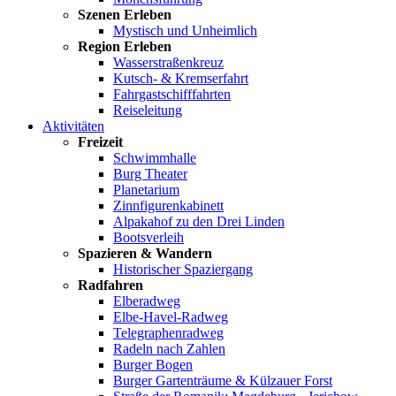
Szenen Erleben
Mystisch und Unheimlich
Region Erleben
Wasserstraßenkreuz
Kutsch- & Kremserfahrt
Fahrgastschifffahrten
Reiseleitung
Aktivitäten
Freizeit
Schwimmhalle
Burg Theater
Planetarium
Zinnfigurenkabinett
Alpakahof zu den Drei Linden
Bootsverleih
Spazieren & Wandern
Historischer Spaziergang
Radfahren
Elberadweg
Elbe-Havel-Radweg
Telegraphenradweg
Radeln nach Zahlen
Burger Bogen
Burger Gartenträume & Külzauer Forst