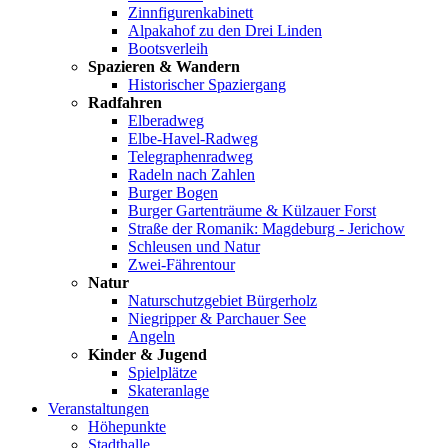
Zinnfigurenkabinett
Alpakahof zu den Drei Linden
Bootsverleih
Spazieren & Wandern
Historischer Spaziergang
Radfahren
Elberadweg
Elbe-Havel-Radweg
Telegraphenradweg
Radeln nach Zahlen
Burger Bogen
Burger Gartenträume & Külzauer Forst
Straße der Romanik: Magdeburg - Jerichow
Schleusen und Natur
Zwei-Fährentour
Natur
Naturschutzgebiet Bürgerholz
Niegripper & Parchauer See
Angeln
Kinder & Jugend
Spielplätze
Skateranlage
Veranstaltungen
Höhepunkte
Stadthalle