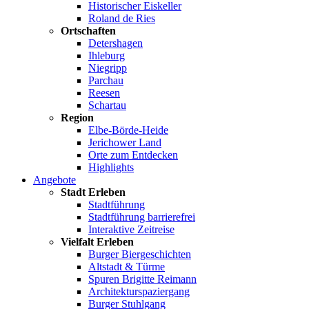
Historischer Eiskeller
Roland de Ries
Ortschaften
Detershagen
Ihleburg
Niegripp
Parchau
Reesen
Schartau
Region
Elbe-Börde-Heide
Jerichower Land
Orte zum Entdecken
Highlights
Angebote
Stadt Erleben
Stadtführung
Stadtführung barrierefrei
Interaktive Zeitreise
Vielfalt Erleben
Burger Biergeschichten
Altstadt & Türme
Spuren Brigitte Reimann
Architekturspaziergang
Burger Stuhlgang