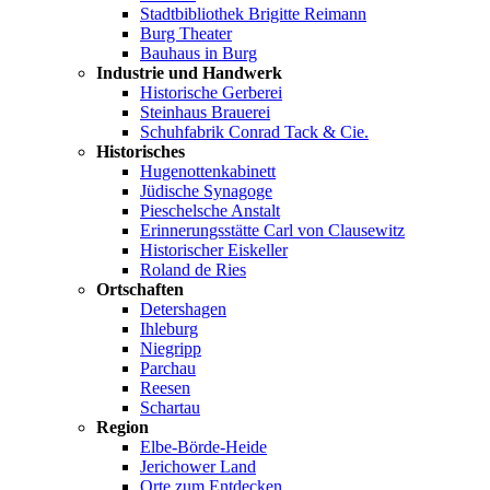
Stadtbibliothek Brigitte Reimann
Burg Theater
Bauhaus in Burg
Industrie und Handwerk
Historische Gerberei
Steinhaus Brauerei
Schuhfabrik Conrad Tack & Cie.
Historisches
Hugenottenkabinett
Jüdische Synagoge
Pieschelsche Anstalt
Erinnerungsstätte Carl von Clausewitz
Historischer Eiskeller
Roland de Ries
Ortschaften
Detershagen
Ihleburg
Niegripp
Parchau
Reesen
Schartau
Region
Elbe-Börde-Heide
Jerichower Land
Orte zum Entdecken