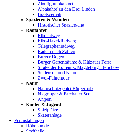
Zinnfigurenkabinett
Alpakahof zu den Drei Linden
Bootsverleih
Spazieren & Wandern
Historischer Spaziergang
Radfahren
Elberadweg
Elbe-Havel-Radweg
Telegraphenradweg
Radeln nach Zahlen
Burger Bogen
Burger Gartenträume & Külzauer Forst
Straße der Romanik: Magdeburg - Jerichow
Schleusen und Natur
Zwei-Fährentour
Natur
Naturschutzgebiet Bürgerholz
Niegripper & Parchauer See
Angeln
Kinder & Jugend
Spielplätze
Skateranlage
Veranstaltungen
Höhepunkte
Stadthalle