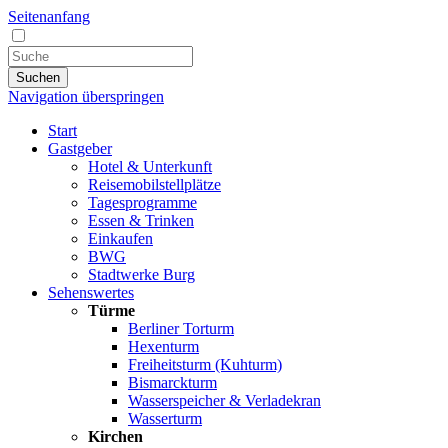
Seitenanfang
Suchen
Navigation überspringen
Start
Gastgeber
Hotel & Unterkunft
Reisemobilstellplätze
Tagesprogramme
Essen & Trinken
Einkaufen
BWG
Stadtwerke Burg
Sehenswertes
Türme
Berliner Torturm
Hexenturm
Freiheitsturm (Kuhturm)
Bismarckturm
Wasserspeicher & Verladekran
Wasserturm
Kirchen