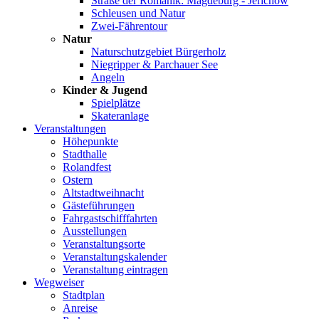
Straße der Romanik: Magdeburg - Jerichow
Schleusen und Natur
Zwei-Fährentour
Natur
Naturschutzgebiet Bürgerholz
Niegripper & Parchauer See
Angeln
Kinder & Jugend
Spielplätze
Skateranlage
Veranstaltungen
Höhepunkte
Stadthalle
Rolandfest
Ostern
Altstadtweihnacht
Gästeführungen
Fahrgastschifffahrten
Ausstellungen
Veranstaltungsorte
Veranstaltungskalender
Veranstaltung eintragen
Wegweiser
Stadtplan
Anreise