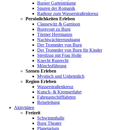
Burger Gartenträume
Spuren der Romanik
Radtour zum Wasserstraßenkreuz
Persönlichkeiten Erleben
Clausewitz & Garnison
Burgvogt zu Burg
Türmer Herrmanns
Nachtwächterrundgang
Der Trommler von Burg
Der Trommler von Burg für Kinder
Streifzug mit Frau Holle
Knecht Ruprecht
Mönchsführung
Szenen Erleben
Mystisch und Unheimlich
Region Erleben
Wasserstraßenkreuz
Kutsch- & Kremserfahrt
Fahrgastschifffahrten
Reiseleitung
Aktivitäten
Freizeit
Schwimmhalle
Burg Theater
Planetarium