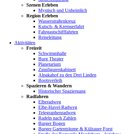
Szenen Erleben
Mystisch und Unheimlich
Region Erleben
Wasserstraßenkreuz
Kutsch- & Kremserfahrt
Fahrgastschifffahrten
Reiseleitung
Aktivitäten
Freizeit
Schwimmhalle
Burg Theater
Planetarium
Zinnfigurenkabinett
Alpakahof zu den Drei Linden
Bootsverleih
Spazieren & Wandern
Historischer Spaziergang
Radfahren
Elberadweg
Elbe-Havel-Radweg
Telegraphenradweg
Radeln nach Zahlen
Burger Bogen
Burger Gartenträume & Külzauer Forst