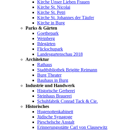
Kirche Unser Lieben Frauen
Kirche St. Nicolai
Kirche St. Petri
Kirche St. Johannes der Täufer
Kirche in Burg
Parks & Gärten
Goethepark
Weinberg
Ihlegärten
Flickschupark
Landesgartenschau 2018
Architektur
Rathaus
Stadtbibliothek Brigitte Reimann
Burg Theater
Bauhaus in Burg
Industrie und Handwerk
Historische Gerberei
Steinhaus Brauerei
Schuhfabrik Conrad Tack & Cie.
Historisches
Hugenottenkabinett
Jüdische Synagoge
Pieschelsche Anstalt
Erinnerungsstätte Carl von Clausewitz