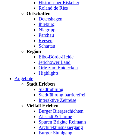
Historischer Eiskeller
Roland de Ries
Ortschaften
Detershagen
Ihleburg
Niegripp
Parchau
Reesen
Schartau
Region
Elbe-Börde-Heide
Jerichower Land
Orte zum Entdecken
Highlights
Angebote
Stadt Erleben
Stadtführung
Stadtführung barrierefrei
Interaktive Zeitreise
Vielfalt Erleben
Burger Biergeschichten
Altstadt & Türme
Spuren Brigitte Reimann
Architekturspaziergang
Burger Stuhlgang