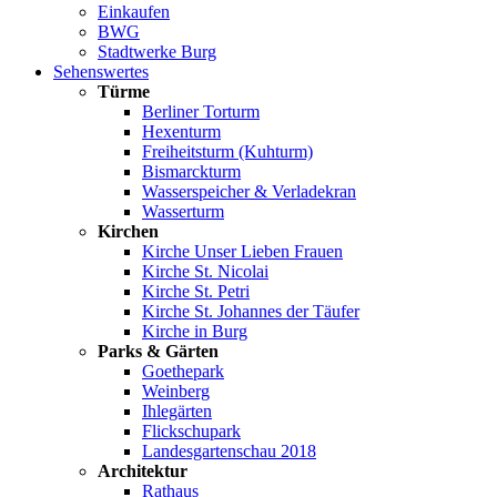
Einkaufen
BWG
Stadtwerke Burg
Sehenswertes
Türme
Berliner Torturm
Hexenturm
Freiheitsturm (Kuhturm)
Bismarckturm
Wasserspeicher & Verladekran
Wasserturm
Kirchen
Kirche Unser Lieben Frauen
Kirche St. Nicolai
Kirche St. Petri
Kirche St. Johannes der Täufer
Kirche in Burg
Parks & Gärten
Goethepark
Weinberg
Ihlegärten
Flickschupark
Landesgartenschau 2018
Architektur
Rathaus