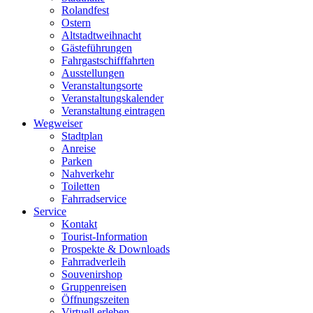
Rolandfest
Ostern
Altstadtweihnacht
Gästeführungen
Fahrgastschifffahrten
Ausstellungen
Veranstaltungsorte
Veranstaltungskalender
Veranstaltung eintragen
Wegweiser
Stadtplan
Anreise
Parken
Nahverkehr
Toiletten
Fahrradservice
Service
Kontakt
Tourist-Information
Prospekte & Downloads
Fahrradverleih
Souvenirshop
Gruppenreisen
Öffnungszeiten
Virtuell erleben