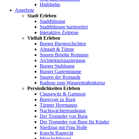
Highlights
Angebote
Stadt Erleben
Stadtführung
Stadtführung barrierefrei
Interaktive Zeitreise
Vielfalt Erleben
Burger Biergeschichten
Altstadt & Türme
Spuren Brigitte Reimann
Architekturspaziergang
Burger Stuhlgang
Burger Gartenträume
Spuren der Romanik
Radtour zum Wasserstraßenkreuz
Persönlichkeiten Erleben
Clausewitz & Garnison
Burgvogt zu Burg
Türmer Herrmanns
Nachtwächterrundgang
Der Trommler von Burg
Der Trommler von Burg für Kinder
Streifzug mit Frau Holle
Knecht Ruprecht
Mönchsführung