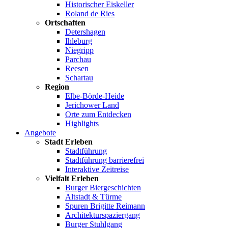
Historischer Eiskeller
Roland de Ries
Ortschaften
Detershagen
Ihleburg
Niegripp
Parchau
Reesen
Schartau
Region
Elbe-Börde-Heide
Jerichower Land
Orte zum Entdecken
Highlights
Angebote
Stadt Erleben
Stadtführung
Stadtführung barrierefrei
Interaktive Zeitreise
Vielfalt Erleben
Burger Biergeschichten
Altstadt & Türme
Spuren Brigitte Reimann
Architekturspaziergang
Burger Stuhlgang