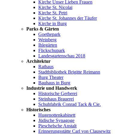
Kirche Unser Lieben Frauen
Kirche St. Nicolai
Kirche St. Petri
Kirche St. Johannes der Täufer
Kirche in Burg
Parks & Gärten
Goethepark
Weinberg
Ihlegärten
Flickschupark
Landesgartenschau 2018
Architektur
Rathaus
Stadtbibliothek Brigitte Reimann
Burg Theater
Bauhaus in Burg
Industrie und Handwerk
Historische Gerberei
Steinhaus Brauerei
Schuhfabrik Conrad Tack & Cie.
Historisches
Hugenottenkabinett
Jüdische Synagoge
Pieschelsche Anstalt
Erinnerungsstätte Carl von Clausewitz