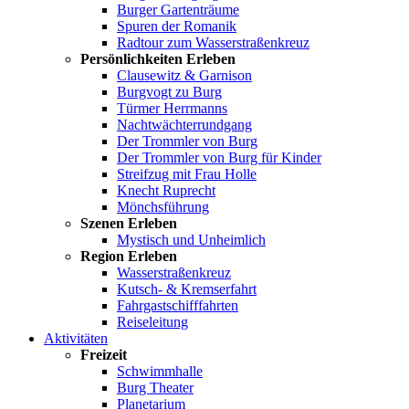
Burger Gartenträume
Spuren der Romanik
Radtour zum Wasserstraßenkreuz
Persönlichkeiten Erleben
Clausewitz & Garnison
Burgvogt zu Burg
Türmer Herrmanns
Nachtwächterrundgang
Der Trommler von Burg
Der Trommler von Burg für Kinder
Streifzug mit Frau Holle
Knecht Ruprecht
Mönchsführung
Szenen Erleben
Mystisch und Unheimlich
Region Erleben
Wasserstraßenkreuz
Kutsch- & Kremserfahrt
Fahrgastschifffahrten
Reiseleitung
Aktivitäten
Freizeit
Schwimmhalle
Burg Theater
Planetarium