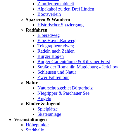
Zinnfigurenkabinett
Alpakahof zu den Drei Linden
Bootsverleih
Spazieren & Wandern
Historischer Spaziergang
Radfahren
Elberadweg
Elbe-Havel-Radweg
Telegraphenradweg
Radeln nach Zahlen
Burger Bogen
Burger Gartenträume & Külzauer Forst
Straße der Romanik: Magdeburg - Jerichow
Schleusen und Natur
Zwei-Fährentour
Natur
Naturschutzgebiet Bürgerholz
Niegripper & Parchauer See
Angeln
Kinder & Jugend
Spielplätze
Skateranlage
Veranstaltungen
Höhepunkte
Stadthalle