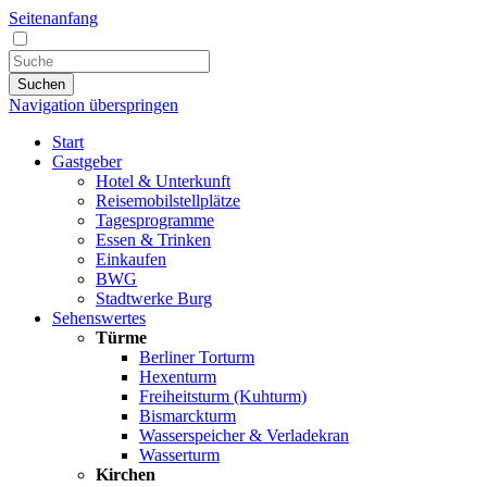
Seitenanfang
Suchen
Navigation überspringen
Start
Gastgeber
Hotel & Unterkunft
Reisemobilstellplätze
Tagesprogramme
Essen & Trinken
Einkaufen
BWG
Stadtwerke Burg
Sehenswertes
Türme
Berliner Torturm
Hexenturm
Freiheitsturm (Kuhturm)
Bismarckturm
Wasserspeicher & Verladekran
Wasserturm
Kirchen