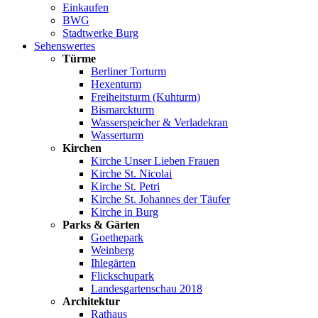
Einkaufen
BWG
Stadtwerke Burg
Sehenswertes
Türme
Berliner Torturm
Hexenturm
Freiheitsturm (Kuhturm)
Bismarckturm
Wasserspeicher & Verladekran
Wasserturm
Kirchen
Kirche Unser Lieben Frauen
Kirche St. Nicolai
Kirche St. Petri
Kirche St. Johannes der Täufer
Kirche in Burg
Parks & Gärten
Goethepark
Weinberg
Ihlegärten
Flickschupark
Landesgartenschau 2018
Architektur
Rathaus