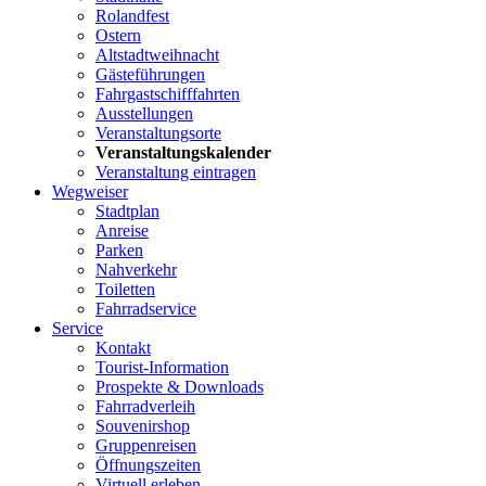
Rolandfest
Ostern
Altstadtweihnacht
Gästeführungen
Fahrgastschifffahrten
Ausstellungen
Veranstaltungsorte
Veranstaltungskalender
Veranstaltung eintragen
Wegweiser
Stadtplan
Anreise
Parken
Nahverkehr
Toiletten
Fahrradservice
Service
Kontakt
Tourist-Information
Prospekte & Downloads
Fahrradverleih
Souvenirshop
Gruppenreisen
Öffnungszeiten
Virtuell erleben