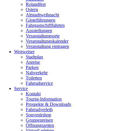
Rolandfest
Ostern
Altstadtweihnacht
Gästeführungen
Fahrgastschifffahrten
Ausstellungen
Veranstaltungsorte
Veranstaltungskalender
Veranstaltung eintragen
Wegweiser
Stadtplan
Anreise
Parken
Nahverkehr
Toiletten
Fahrradservice
Service
Kontakt
Tourist-Information
Prospekte & Downloads
Fahrradverleih
Souvenirshop
Gruppenreisen
Öffnungszeiten
Virtuell erleben