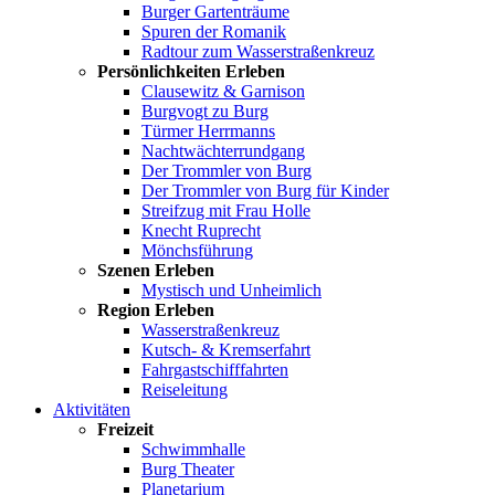
Burger Gartenträume
Spuren der Romanik
Radtour zum Wasserstraßenkreuz
Persönlichkeiten Erleben
Clausewitz & Garnison
Burgvogt zu Burg
Türmer Herrmanns
Nachtwächterrundgang
Der Trommler von Burg
Der Trommler von Burg für Kinder
Streifzug mit Frau Holle
Knecht Ruprecht
Mönchsführung
Szenen Erleben
Mystisch und Unheimlich
Region Erleben
Wasserstraßenkreuz
Kutsch- & Kremserfahrt
Fahrgastschifffahrten
Reiseleitung
Aktivitäten
Freizeit
Schwimmhalle
Burg Theater
Planetarium