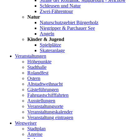
Straße der Romanik: Magdeburg - Jerichow
Schleusen und Natur
Zwei-Fährentour
Natur
Naturschutzgebiet Bürgerholz
Niegripper & Parchauer See
Angeln
Kinder & Jugend
Spielplätze
Skateranlage
Veranstaltungen
Höhepunkte
Stadthalle
Rolandfest
Ostern
Altstadtweihnacht
Gästeführungen
Fahrgastschifffahrten
Ausstellungen
Veranstaltungsorte
Veranstaltungskalender
Veranstaltung eintragen
Wegweiser
Stadtplan
Anreise