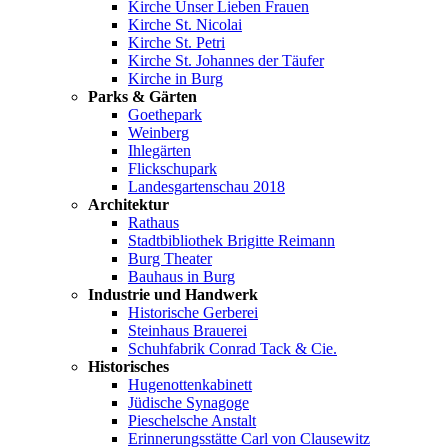
Kirche Unser Lieben Frauen
Kirche St. Nicolai
Kirche St. Petri
Kirche St. Johannes der Täufer
Kirche in Burg
Parks & Gärten
Goethepark
Weinberg
Ihlegärten
Flickschupark
Landesgartenschau 2018
Architektur
Rathaus
Stadtbibliothek Brigitte Reimann
Burg Theater
Bauhaus in Burg
Industrie und Handwerk
Historische Gerberei
Steinhaus Brauerei
Schuhfabrik Conrad Tack & Cie.
Historisches
Hugenottenkabinett
Jüdische Synagoge
Pieschelsche Anstalt
Erinnerungsstätte Carl von Clausewitz