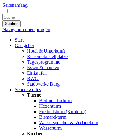
Seitenanfang
Suchen
Navigation überspringen
Start
Gastgeber
Hotel & Unterkunft
Reisemobilstellplätze
Tagesprogramme
Essen & Trinken
Einkaufen
BWG
Stadtwerke Burg
Sehenswertes
Türme
Berliner Torturm
Hexenturm
Freiheitsturm (Kuhturm)
Bismarckturm
Wasserspeicher & Verladekran
Wasserturm
Kirchen