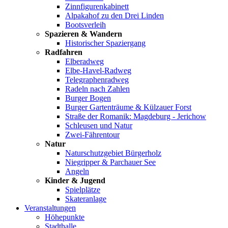
Zinnfigurenkabinett
Alpakahof zu den Drei Linden
Bootsverleih
Spazieren & Wandern
Historischer Spaziergang
Radfahren
Elberadweg
Elbe-Havel-Radweg
Telegraphenradweg
Radeln nach Zahlen
Burger Bogen
Burger Gartenträume & Külzauer Forst
Straße der Romanik: Magdeburg - Jerichow
Schleusen und Natur
Zwei-Fährentour
Natur
Naturschutzgebiet Bürgerholz
Niegripper & Parchauer See
Angeln
Kinder & Jugend
Spielplätze
Skateranlage
Veranstaltungen
Höhepunkte
Stadthalle