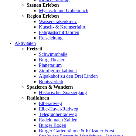
Szenen Erleben
Mystisch und Unheimlich
Region Erleben
Wasserstraßenkreuz
Kutsch- & Kremserfahrt
Fahrgastschifffahrten
Reiseleitung
Aktivitäten
Freizeit
Schwimmhalle
Burg Theater
Planetarium
Zinnfigurenkabinett
Alpakahof zu den Drei Linden
Bootsverleih
Spazieren & Wandern
Historischer Spaziergang
Radfahren
Elberadweg
Elbe-Havel-Radweg
Telegraphenradweg
Radeln nach Zahlen
Burger Bogen
Burger Gartenträume & Külzauer Forst