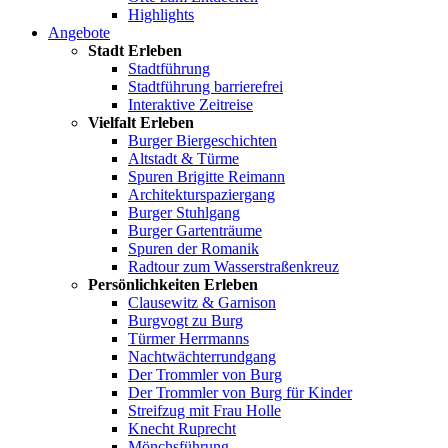
Highlights
Angebote
Stadt Erleben
Stadtführung
Stadtführung barrierefrei
Interaktive Zeitreise
Vielfalt Erleben
Burger Biergeschichten
Altstadt & Türme
Spuren Brigitte Reimann
Architekturspaziergang
Burger Stuhlgang
Burger Gartenträume
Spuren der Romanik
Radtour zum Wasserstraßenkreuz
Persönlichkeiten Erleben
Clausewitz & Garnison
Burgvogt zu Burg
Türmer Herrmanns
Nachtwächterrundgang
Der Trommler von Burg
Der Trommler von Burg für Kinder
Streifzug mit Frau Holle
Knecht Ruprecht
Mönchsführung