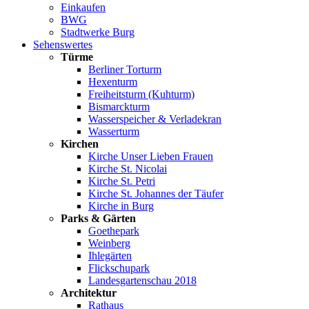
Einkaufen
BWG
Stadtwerke Burg
Sehenswertes
Türme
Berliner Torturm
Hexenturm
Freiheitsturm (Kuhturm)
Bismarckturm
Wasserspeicher & Verladekran
Wasserturm
Kirchen
Kirche Unser Lieben Frauen
Kirche St. Nicolai
Kirche St. Petri
Kirche St. Johannes der Täufer
Kirche in Burg
Parks & Gärten
Goethepark
Weinberg
Ihlegärten
Flickschupark
Landesgartenschau 2018
Architektur
Rathaus