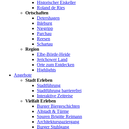
Historischer Eiskeller
Roland de Ries
Ortschaften
Detershagen
Ihleburg
Niegripp
Parchau
Reesen
Schartau
Region
Elbe-Börde-Heide
Jerichower Land
Orte zum Entdecken
Highlights
Angebote
Stadt Erleben
Stadtführung
Stadtführung barrierefrei
Interaktive Zeitreise
Vielfalt Erleben
Burger Biergeschichten
Altstadt & Türme
Spuren Brigitte Reimann
Architekturspaziergang
Burger Stuhlgang