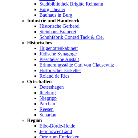
Stadtbibliothek Brigitte Reimann
Burg Theater
Bauhaus in Burg
Industrie und Handwerk
Historische Gerberei
Steinhaus Brauerei
Schuhfabrik Conrad Tack & Cie.
Historisches
Hugenottenkabinett
Jüdische Synagoge
Pieschelsche Anstalt
Erinnerungsstätte Carl von Clausewitz
Historischer Eiskeller
Roland de Ries
Ortschaften
Detershagen
Ihleburg
Niegripp
Parchau
Reesen
Schartau
Region
Elbe-Börde-Heide
Jerichower Land
Orte zum Entdecken