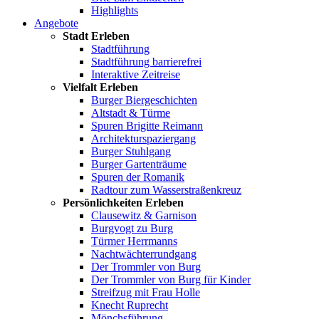
Highlights
Angebote
Stadt Erleben
Stadtführung
Stadtführung barrierefrei
Interaktive Zeitreise
Vielfalt Erleben
Burger Biergeschichten
Altstadt & Türme
Spuren Brigitte Reimann
Architekturspaziergang
Burger Stuhlgang
Burger Gartenträume
Spuren der Romanik
Radtour zum Wasserstraßenkreuz
Persönlichkeiten Erleben
Clausewitz & Garnison
Burgvogt zu Burg
Türmer Herrmanns
Nachtwächterrundgang
Der Trommler von Burg
Der Trommler von Burg für Kinder
Streifzug mit Frau Holle
Knecht Ruprecht
Mönchsführung