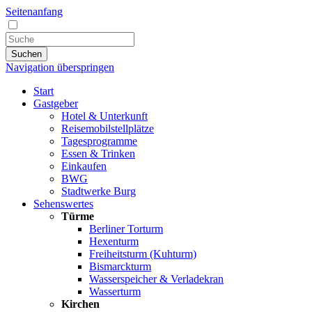
Seitenanfang
Suchen
Navigation überspringen
Start
Gastgeber
Hotel & Unterkunft
Reisemobilstellplätze
Tagesprogramme
Essen & Trinken
Einkaufen
BWG
Stadtwerke Burg
Sehenswertes
Türme
Berliner Torturm
Hexenturm
Freiheitsturm (Kuhturm)
Bismarckturm
Wasserspeicher & Verladekran
Wasserturm
Kirchen