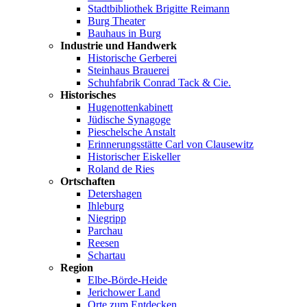
Stadtbibliothek Brigitte Reimann
Burg Theater
Bauhaus in Burg
Industrie und Handwerk
Historische Gerberei
Steinhaus Brauerei
Schuhfabrik Conrad Tack & Cie.
Historisches
Hugenottenkabinett
Jüdische Synagoge
Pieschelsche Anstalt
Erinnerungsstätte Carl von Clausewitz
Historischer Eiskeller
Roland de Ries
Ortschaften
Detershagen
Ihleburg
Niegripp
Parchau
Reesen
Schartau
Region
Elbe-Börde-Heide
Jerichower Land
Orte zum Entdecken