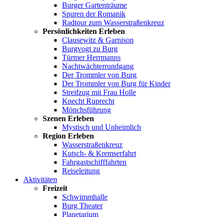
Burger Gartenträume
Spuren der Romanik
Radtour zum Wasserstraßenkreuz
Persönlichkeiten Erleben
Clausewitz & Garnison
Burgvogt zu Burg
Türmer Herrmanns
Nachtwächterrundgang
Der Trommler von Burg
Der Trommler von Burg für Kinder
Streifzug mit Frau Holle
Knecht Ruprecht
Mönchsführung
Szenen Erleben
Mystisch und Unheimlich
Region Erleben
Wasserstraßenkreuz
Kutsch- & Kremserfahrt
Fahrgastschifffahrten
Reiseleitung
Aktivitäten
Freizeit
Schwimmhalle
Burg Theater
Planetarium