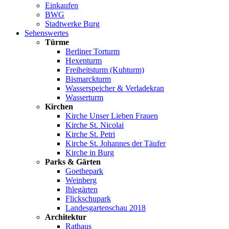
Einkaufen
BWG
Stadtwerke Burg
Sehenswertes
Türme
Berliner Torturm
Hexenturm
Freiheitsturm (Kuhturm)
Bismarckturm
Wasserspeicher & Verladekran
Wasserturm
Kirchen
Kirche Unser Lieben Frauen
Kirche St. Nicolai
Kirche St. Petri
Kirche St. Johannes der Täufer
Kirche in Burg
Parks & Gärten
Goethepark
Weinberg
Ihlegärten
Flickschupark
Landesgartenschau 2018
Architektur
Rathaus