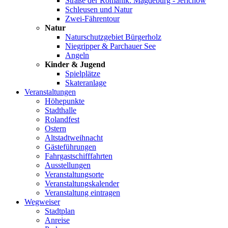
Straße der Romanik: Magdeburg - Jerichow
Schleusen und Natur
Zwei-Fährentour
Natur
Naturschutzgebiet Bürgerholz
Niegripper & Parchauer See
Angeln
Kinder & Jugend
Spielplätze
Skateranlage
Veranstaltungen
Höhepunkte
Stadthalle
Rolandfest
Ostern
Altstadtweihnacht
Gästeführungen
Fahrgastschifffahrten
Ausstellungen
Veranstaltungsorte
Veranstaltungskalender
Veranstaltung eintragen
Wegweiser
Stadtplan
Anreise