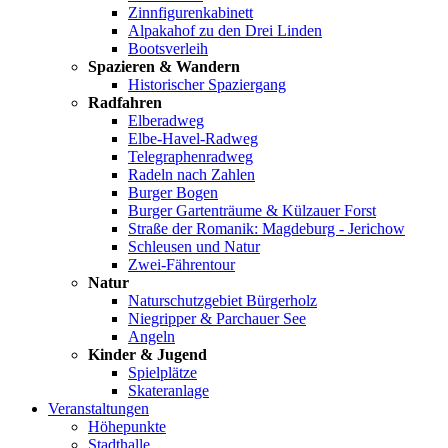
Zinnfigurenkabinett
Alpakahof zu den Drei Linden
Bootsverleih
Spazieren & Wandern
Historischer Spaziergang
Radfahren
Elberadweg
Elbe-Havel-Radweg
Telegraphenradweg
Radeln nach Zahlen
Burger Bogen
Burger Gartenträume & Külzauer Forst
Straße der Romanik: Magdeburg - Jerichow
Schleusen und Natur
Zwei-Fährentour
Natur
Naturschutzgebiet Bürgerholz
Niegripper & Parchauer See
Angeln
Kinder & Jugend
Spielplätze
Skateranlage
Veranstaltungen
Höhepunkte
Stadthalle