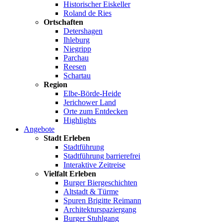
Historischer Eiskeller
Roland de Ries
Ortschaften
Detershagen
Ihleburg
Niegripp
Parchau
Reesen
Schartau
Region
Elbe-Börde-Heide
Jerichower Land
Orte zum Entdecken
Highlights
Angebote
Stadt Erleben
Stadtführung
Stadtführung barrierefrei
Interaktive Zeitreise
Vielfalt Erleben
Burger Biergeschichten
Altstadt & Türme
Spuren Brigitte Reimann
Architekturspaziergang
Burger Stuhlgang