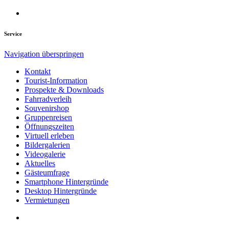
Service
Navigation überspringen
Kontakt
Tourist-Information
Prospekte & Downloads
Fahrradverleih
Souvenirshop
Gruppenreisen
Öffnungszeiten
Virtuell erleben
Bildergalerien
Videogalerie
Aktuelles
Gästeumfrage
Smartphone Hintergründe
Desktop Hintergründe
Vermietungen