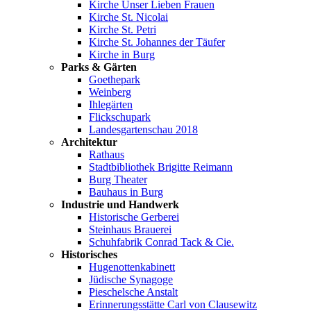
Kirche Unser Lieben Frauen
Kirche St. Nicolai
Kirche St. Petri
Kirche St. Johannes der Täufer
Kirche in Burg
Parks & Gärten
Goethepark
Weinberg
Ihlegärten
Flickschupark
Landesgartenschau 2018
Architektur
Rathaus
Stadtbibliothek Brigitte Reimann
Burg Theater
Bauhaus in Burg
Industrie und Handwerk
Historische Gerberei
Steinhaus Brauerei
Schuhfabrik Conrad Tack & Cie.
Historisches
Hugenottenkabinett
Jüdische Synagoge
Pieschelsche Anstalt
Erinnerungsstätte Carl von Clausewitz