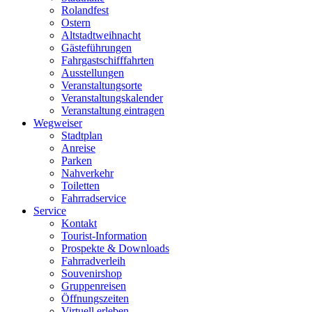
Rolandfest
Ostern
Altstadtweihnacht
Gästeführungen
Fahrgastschifffahrten
Ausstellungen
Veranstaltungsorte
Veranstaltungskalender
Veranstaltung eintragen
Wegweiser
Stadtplan
Anreise
Parken
Nahverkehr
Toiletten
Fahrradservice
Service
Kontakt
Tourist-Information
Prospekte & Downloads
Fahrradverleih
Souvenirshop
Gruppenreisen
Öffnungszeiten
Virtuell erleben