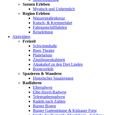
Szenen Erleben
Mystisch und Unheimlich
Region Erleben
Wasserstraßenkreuz
Kutsch- & Kremserfahrt
Fahrgastschifffahrten
Reiseleitung
Aktivitäten
Freizeit
Schwimmhalle
Burg Theater
Planetarium
Zinnfigurenkabinett
Alpakahof zu den Drei Linden
Bootsverleih
Spazieren & Wandern
Historischer Spaziergang
Radfahren
Elberadweg
Elbe-Havel-Radweg
Telegraphenradweg
Radeln nach Zahlen
Burger Bogen
Burger Gartenträume & Külzauer Forst