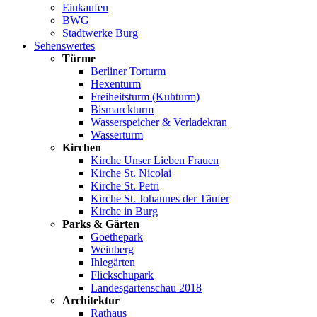
Einkaufen
BWG
Stadtwerke Burg
Sehenswertes
Türme
Berliner Torturm
Hexenturm
Freiheitsturm (Kuhturm)
Bismarckturm
Wasserspeicher & Verladekran
Wasserturm
Kirchen
Kirche Unser Lieben Frauen
Kirche St. Nicolai
Kirche St. Petri
Kirche St. Johannes der Täufer
Kirche in Burg
Parks & Gärten
Goethepark
Weinberg
Ihlegärten
Flickschupark
Landesgartenschau 2018
Architektur
Rathaus