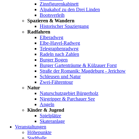
Zinnfigurenkabinett
Alpakahof zu den Drei Linden
Bootsverleih
Spazieren & Wandern
Historischer Spaziergang
Radfahren
Elberadweg
Elbe-Havel-Radweg
Telegraphenradweg
Radeln nach Zahlen
Burger Bogen
Burger Gartenträume & Külzauer Forst
Straße der Romanik: Magdeburg - Jerichow
Schleusen und Natur
Zwei-Fährentour
Natur
Naturschutzgebiet Bürgerholz
Niegripper & Parchauer See
Angeln
Kinder & Jugend
Spielplätze
Skateranlage
Veranstaltungen
Höhepunkte
Stadthalle