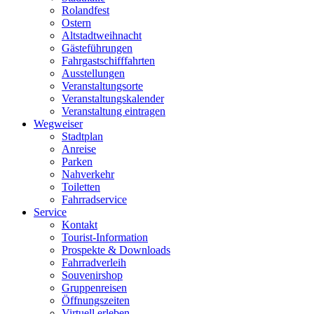
Rolandfest
Ostern
Altstadtweihnacht
Gästeführungen
Fahrgastschifffahrten
Ausstellungen
Veranstaltungsorte
Veranstaltungskalender
Veranstaltung eintragen
Wegweiser
Stadtplan
Anreise
Parken
Nahverkehr
Toiletten
Fahrradservice
Service
Kontakt
Tourist-Information
Prospekte & Downloads
Fahrradverleih
Souvenirshop
Gruppenreisen
Öffnungszeiten
Virtuell erleben