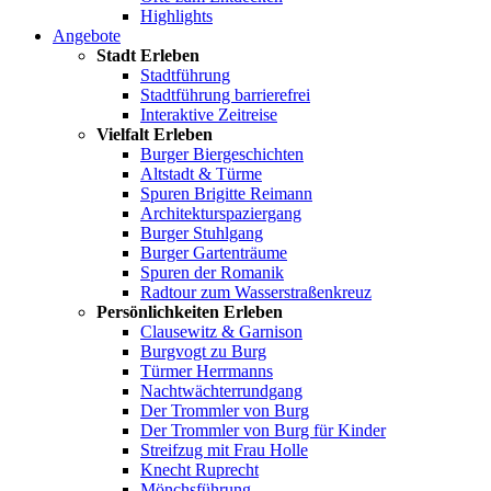
Highlights
Angebote
Stadt Erleben
Stadtführung
Stadtführung barrierefrei
Interaktive Zeitreise
Vielfalt Erleben
Burger Biergeschichten
Altstadt & Türme
Spuren Brigitte Reimann
Architekturspaziergang
Burger Stuhlgang
Burger Gartenträume
Spuren der Romanik
Radtour zum Wasserstraßenkreuz
Persönlichkeiten Erleben
Clausewitz & Garnison
Burgvogt zu Burg
Türmer Herrmanns
Nachtwächterrundgang
Der Trommler von Burg
Der Trommler von Burg für Kinder
Streifzug mit Frau Holle
Knecht Ruprecht
Mönchsführung