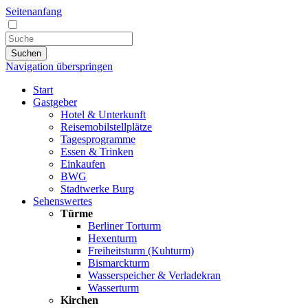
Seitenanfang
Suchen
Navigation überspringen
Start
Gastgeber
Hotel & Unterkunft
Reisemobilstellplätze
Tagesprogramme
Essen & Trinken
Einkaufen
BWG
Stadtwerke Burg
Sehenswertes
Türme
Berliner Torturm
Hexenturm
Freiheitsturm (Kuhturm)
Bismarckturm
Wasserspeicher & Verladekran
Wasserturm
Kirchen