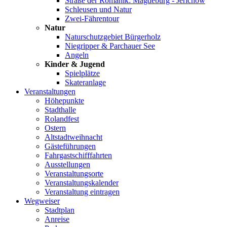
Straße der Romanik: Magdeburg - Jerichow
Schleusen und Natur
Zwei-Fährentour
Natur
Naturschutzgebiet Bürgerholz
Niegripper & Parchauer See
Angeln
Kinder & Jugend
Spielplätze
Skateranlage
Veranstaltungen
Höhepunkte
Stadthalle
Rolandfest
Ostern
Altstadtweihnacht
Gästeführungen
Fahrgastschifffahrten
Ausstellungen
Veranstaltungsorte
Veranstaltungskalender
Veranstaltung eintragen
Wegweiser
Stadtplan
Anreise