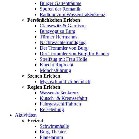
Burger Gartenträume
Spuren der Romanik
Radtour zum Wasserstraßenkreuz
Persönlichkeiten Erleben
Clausewitz & Garnison
Burgvogt zu Burg
Türmer Herrmanns
Nachtwächterrundgang
Der Trommler von Burg
Der Trommler von Burg für Kinder
Streifzug mit Frau Holle
Knecht Ruprecht
Mönchsführung
Szenen Erleben
Mystisch und Unheimlich
Region Erleben
Wasserstraßenkreuz
Kutsch- & Kremserfahrt
Fahrgastschifffahrten
Reiseleitung
Aktivitäten
Freizeit
Schwimmhalle
Burg Theater
Planetarium