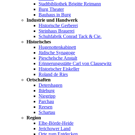
Stadtbibliothek Brigitte Reimann
Burg Theater
Bauhaus in Burg
Industrie und Handwerk
Historische Gerberei
Steinhaus Brauerei
Schuhfabrik Conrad Tack & Cie.
Historisches
Hugenottenkabinett
Jüdische Synagoge
Pieschelsche Anstalt
Erinnerungsstätte Carl von Clausewitz
Historischer Eiskeller
Roland de Ries
Ortschaften
Detershagen
Ihleburg
Niegripp
Parchau
Reesen
Schartau
Region
Elbe-Börde-Heide
Jerichower Land
Orte zum Entdecken