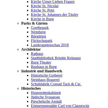
Kirche Unser Lieben Frauen
Kirche St. Nicolai
Kirche St. Petri
Kirche St. Johannes der Täufer
Kirche in Burg
Parks & Gärten
Goethepark
Weinberg
Ihlegärten
Flickschupark
Landesgartenschau 2018
Architektur
Rathaus
Stadtbibliothek Brigitte Reimann
Burg Theater
Bauhaus in Burg
Industrie und Handwerk
Historische Gerberei
Steinhaus Brauerei
Schuhfabrik Conrad Tack & Cie.
Historisches
Hugenottenkabinett
Jüdische Synagoge
Pieschelsche Anstalt
Erinnerungsstätte Carl von Clausewitz