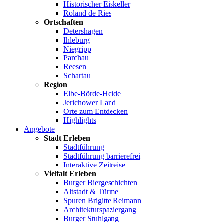
Historischer Eiskeller
Roland de Ries
Ortschaften
Detershagen
Ihleburg
Niegripp
Parchau
Reesen
Schartau
Region
Elbe-Börde-Heide
Jerichower Land
Orte zum Entdecken
Highlights
Angebote
Stadt Erleben
Stadtführung
Stadtführung barrierefrei
Interaktive Zeitreise
Vielfalt Erleben
Burger Biergeschichten
Altstadt & Türme
Spuren Brigitte Reimann
Architekturspaziergang
Burger Stuhlgang