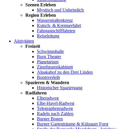
Szenen Erleben
Mystisch und Unheimlich
Region Erleben
Wasserstraßenkreuz
Kutsch- & Kremserfahrt
Fahrgastschifffahrten
Reiseleitung
Aktivitäten
Freizeit
Schwimmhalle
Burg Theater
Planetarium
Zinnfigurenkabinett
Alpakahof zu den Drei Linden
Bootsverleih
Spazieren & Wandern
Historischer Spaziergang
Radfahren
Elberadweg
Elbe-Havel-Radweg
Telegraphenradweg
Radeln nach Zahlen
Burger Bogen
Burger Gartenträume & Külzauer Forst