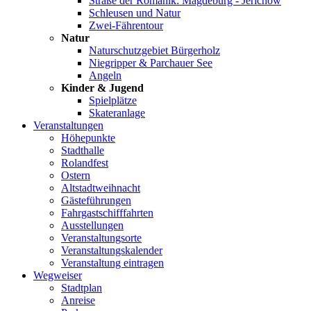
Straße der Romanik: Magdeburg - Jerichow
Schleusen und Natur
Zwei-Fährentour
Natur
Naturschutzgebiet Bürgerholz
Niegripper & Parchauer See
Angeln
Kinder & Jugend
Spielplätze
Skateranlage
Veranstaltungen
Höhepunkte
Stadthalle
Rolandfest
Ostern
Altstadtweihnacht
Gästeführungen
Fahrgastschifffahrten
Ausstellungen
Veranstaltungsorte
Veranstaltungskalender
Veranstaltung eintragen
Wegweiser
Stadtplan
Anreise