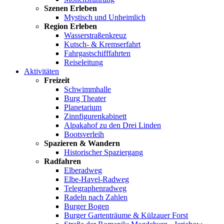
Szenen Erleben
Mystisch und Unheimlich
Region Erleben
Wasserstraßenkreuz
Kutsch- & Kremserfahrt
Fahrgastschifffahrten
Reiseleitung
Aktivitäten
Freizeit
Schwimmhalle
Burg Theater
Planetarium
Zinnfigurenkabinett
Alpakahof zu den Drei Linden
Bootsverleih
Spazieren & Wandern
Historischer Spaziergang
Radfahren
Elberadweg
Elbe-Havel-Radweg
Telegraphenradweg
Radeln nach Zahlen
Burger Bogen
Burger Gartenträume & Külzauer Forst