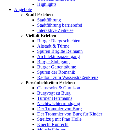
Highlights
Angebote
Stadt Erleben
Stadtführung
Stadtführung barrierefrei
Interaktive Zeitreise
Vielfalt Erleben
Burger Biergeschichten
Altstadt & Türme
Spuren Brigitte Reimann
Architekturspaziergang
Burger Stuhlgang
Burger Gartenträume
Spuren der Romanik
Radtour zum Wasserstraßenkreuz
Persönlichkeiten Erleben
Clausewitz & Garnison
Burgvogt zu Burg
Türmer Herrmanns
Nachtwächterrundgang
Der Trommler von Burg
Der Trommler von Burg für Kinder
Streifzug mit Frau Holle
Knecht Ruprecht
Mönchsführung