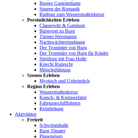
Burger Gartenträume
Spuren der Romanik
Radtour zum Wasserstraßenkreuz
Persönlichkeiten Erleben
Clausewitz & Garnison
Burgvogt zu Burg
Türmer Herrmanns
Nachtwächterrundgang
Der Trommler von Burg
Der Trommler von Burg für Kinder
Streifzug mit Frau Holle
Knecht Ruprecht
Mönchsführung
Szenen Erleben
Mystisch und Unheimlich
Region Erleben
Wasserstraßenkreuz
Kutsch- & Kremserfahrt
Fahrgastschifffahrten
Reiseleitung
Aktivitäten
Freizeit
Schwimmhalle
Burg Theater
Planetarium