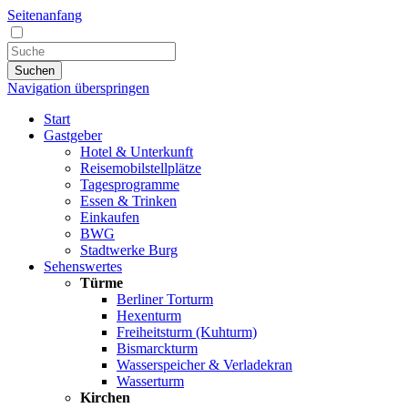
Seitenanfang
Suchen
Navigation überspringen
Start
Gastgeber
Hotel & Unterkunft
Reisemobilstellplätze
Tagesprogramme
Essen & Trinken
Einkaufen
BWG
Stadtwerke Burg
Sehenswertes
Türme
Berliner Torturm
Hexenturm
Freiheitsturm (Kuhturm)
Bismarckturm
Wasserspeicher & Verladekran
Wasserturm
Kirchen