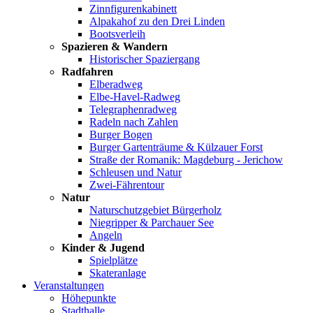
Zinnfigurenkabinett
Alpakahof zu den Drei Linden
Bootsverleih
Spazieren & Wandern
Historischer Spaziergang
Radfahren
Elberadweg
Elbe-Havel-Radweg
Telegraphenradweg
Radeln nach Zahlen
Burger Bogen
Burger Gartenträume & Külzauer Forst
Straße der Romanik: Magdeburg - Jerichow
Schleusen und Natur
Zwei-Fährentour
Natur
Naturschutzgebiet Bürgerholz
Niegripper & Parchauer See
Angeln
Kinder & Jugend
Spielplätze
Skateranlage
Veranstaltungen
Höhepunkte
Stadthalle