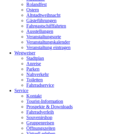
Rolandfest
Ostern
Altstadtweihnacht
Gästeführungen
Fahrgastschifffahrten
Ausstellungen
Veranstaltungsorte
Veranstaltungskalender
Veranstaltung eintragen
Wegweiser
Stadtplan
Anreise
Parken
Nahverkehr
Toiletten
Fahrradservice
Service
Kontakt
Tourist-Information
Prospekte & Downloads
Fahrradverleih
Souvenirshop
Gruppenreisen
Öffnungszeiten
Virtuell erleben