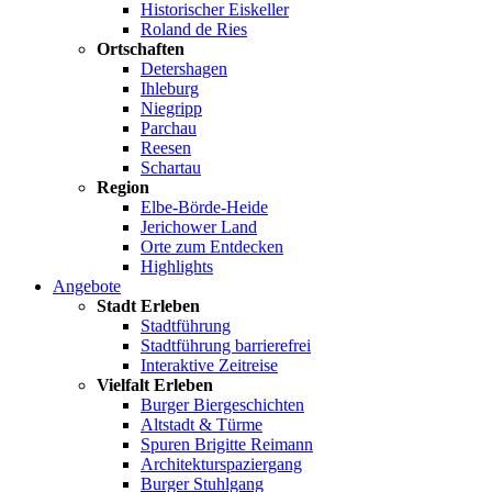
Historischer Eiskeller
Roland de Ries
Ortschaften
Detershagen
Ihleburg
Niegripp
Parchau
Reesen
Schartau
Region
Elbe-Börde-Heide
Jerichower Land
Orte zum Entdecken
Highlights
Angebote
Stadt Erleben
Stadtführung
Stadtführung barrierefrei
Interaktive Zeitreise
Vielfalt Erleben
Burger Biergeschichten
Altstadt & Türme
Spuren Brigitte Reimann
Architekturspaziergang
Burger Stuhlgang