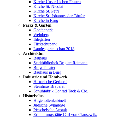
Kirche Unser Lieben Frauen
Kirche St. Nicolai
Kirche St. Petri
Kirche St. Johannes der Täufer
Kirche in Burg
Parks & Gärten
Goethepark
Weinberg
Ihlegärten
Flickschupark
Landesgartenschau 2018
Architektur
Rathaus
Stadtbibliothek Brigitte Reimann
Burg Theater
Bauhaus in Burg
Industrie und Handwerk
Historische Gerberei
Steinhaus Brauerei
Schuhfabrik Conrad Tack & Cie.
Historisches
Hugenottenkabinett
Jüdische Synagoge
Pieschelsche Anstalt
Erinnerungsstätte Carl von Clausewitz