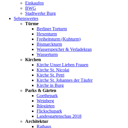
Einkaufen
BWG
Stadtwerke Burg
Sehenswertes
Türme
Berliner Torturm
Hexenturm
Freiheitsturm (Kuhturm)
Bismarckturm
Wasserspeicher & Verladekran
Wasserturm
Kirchen
Kirche Unser Lieben Frauen
Kirche St. Nicolai
Kirche St. Petri
Kirche St. Johannes der Täufer
Kirche in Burg
Parks & Gärten
Goethepark
Weinberg
Ihlegärten
Flickschupark
Landesgartenschau 2018
Architektur
Rathaus