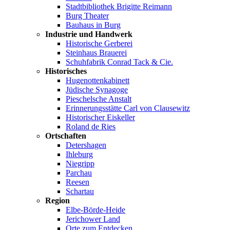
Stadtbibliothek Brigitte Reimann
Burg Theater
Bauhaus in Burg
Industrie und Handwerk
Historische Gerberei
Steinhaus Brauerei
Schuhfabrik Conrad Tack & Cie.
Historisches
Hugenottenkabinett
Jüdische Synagoge
Pieschelsche Anstalt
Erinnerungsstätte Carl von Clausewitz
Historischer Eiskeller
Roland de Ries
Ortschaften
Detershagen
Ihleburg
Niegripp
Parchau
Reesen
Schartau
Region
Elbe-Börde-Heide
Jerichower Land
Orte zum Entdecken