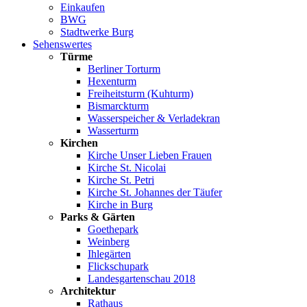
Einkaufen
BWG
Stadtwerke Burg
Sehenswertes
Türme
Berliner Torturm
Hexenturm
Freiheitsturm (Kuhturm)
Bismarckturm
Wasserspeicher & Verladekran
Wasserturm
Kirchen
Kirche Unser Lieben Frauen
Kirche St. Nicolai
Kirche St. Petri
Kirche St. Johannes der Täufer
Kirche in Burg
Parks & Gärten
Goethepark
Weinberg
Ihlegärten
Flickschupark
Landesgartenschau 2018
Architektur
Rathaus