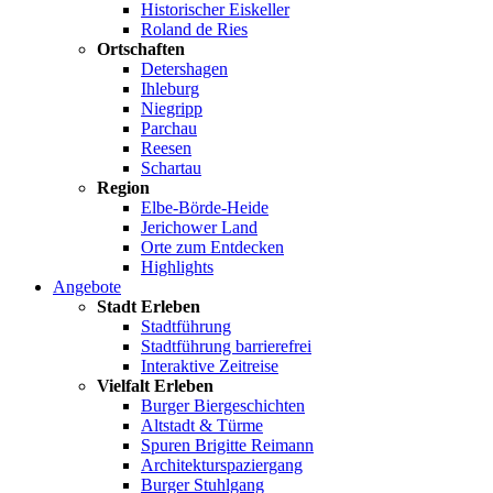
Historischer Eiskeller
Roland de Ries
Ortschaften
Detershagen
Ihleburg
Niegripp
Parchau
Reesen
Schartau
Region
Elbe-Börde-Heide
Jerichower Land
Orte zum Entdecken
Highlights
Angebote
Stadt Erleben
Stadtführung
Stadtführung barrierefrei
Interaktive Zeitreise
Vielfalt Erleben
Burger Biergeschichten
Altstadt & Türme
Spuren Brigitte Reimann
Architekturspaziergang
Burger Stuhlgang