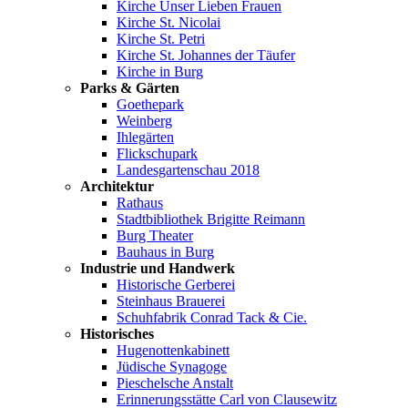
Kirche Unser Lieben Frauen
Kirche St. Nicolai
Kirche St. Petri
Kirche St. Johannes der Täufer
Kirche in Burg
Parks & Gärten
Goethepark
Weinberg
Ihlegärten
Flickschupark
Landesgartenschau 2018
Architektur
Rathaus
Stadtbibliothek Brigitte Reimann
Burg Theater
Bauhaus in Burg
Industrie und Handwerk
Historische Gerberei
Steinhaus Brauerei
Schuhfabrik Conrad Tack & Cie.
Historisches
Hugenottenkabinett
Jüdische Synagoge
Pieschelsche Anstalt
Erinnerungsstätte Carl von Clausewitz