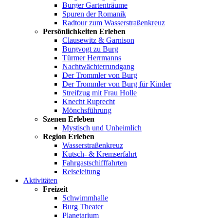
Burger Gartenträume
Spuren der Romanik
Radtour zum Wasserstraßenkreuz
Persönlichkeiten Erleben
Clausewitz & Garnison
Burgvogt zu Burg
Türmer Herrmanns
Nachtwächterrundgang
Der Trommler von Burg
Der Trommler von Burg für Kinder
Streifzug mit Frau Holle
Knecht Ruprecht
Mönchsführung
Szenen Erleben
Mystisch und Unheimlich
Region Erleben
Wasserstraßenkreuz
Kutsch- & Kremserfahrt
Fahrgastschifffahrten
Reiseleitung
Aktivitäten
Freizeit
Schwimmhalle
Burg Theater
Planetarium