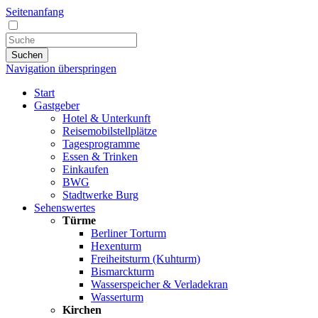
Seitenanfang
Suchen
Navigation überspringen
Start
Gastgeber
Hotel & Unterkunft
Reisemobilstellplätze
Tagesprogramme
Essen & Trinken
Einkaufen
BWG
Stadtwerke Burg
Sehenswertes
Türme
Berliner Torturm
Hexenturm
Freiheitsturm (Kuhturm)
Bismarckturm
Wasserspeicher & Verladekran
Wasserturm
Kirchen