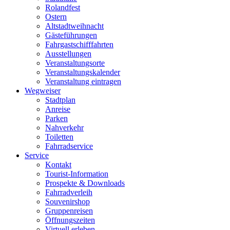
Rolandfest
Ostern
Altstadtweihnacht
Gästeführungen
Fahrgastschifffahrten
Ausstellungen
Veranstaltungsorte
Veranstaltungskalender
Veranstaltung eintragen
Wegweiser
Stadtplan
Anreise
Parken
Nahverkehr
Toiletten
Fahrradservice
Service
Kontakt
Tourist-Information
Prospekte & Downloads
Fahrradverleih
Souvenirshop
Gruppenreisen
Öffnungszeiten
Virtuell erleben