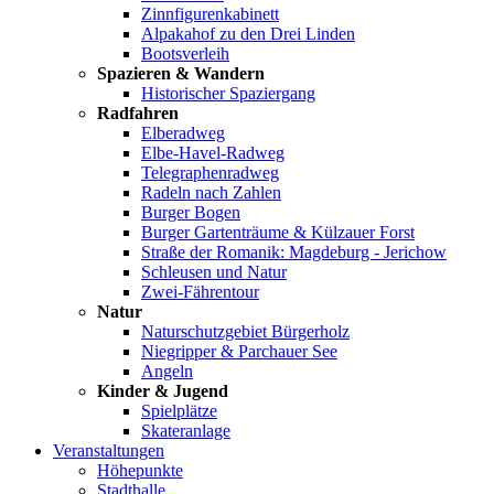
Zinnfigurenkabinett
Alpakahof zu den Drei Linden
Bootsverleih
Spazieren & Wandern
Historischer Spaziergang
Radfahren
Elberadweg
Elbe-Havel-Radweg
Telegraphenradweg
Radeln nach Zahlen
Burger Bogen
Burger Gartenträume & Külzauer Forst
Straße der Romanik: Magdeburg - Jerichow
Schleusen und Natur
Zwei-Fährentour
Natur
Naturschutzgebiet Bürgerholz
Niegripper & Parchauer See
Angeln
Kinder & Jugend
Spielplätze
Skateranlage
Veranstaltungen
Höhepunkte
Stadthalle