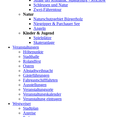
Straße der Romanik: Magdeburg - Jerichow
Schleusen und Natur
Zwei-Fährentour
Natur
Naturschutzgebiet Bürgerholz
Niegripper & Parchauer See
Angeln
Kinder & Jugend
Spielplätze
Skateranlage
Veranstaltungen
Höhepunkte
Stadthalle
Rolandfest
Ostern
Altstadtweihnacht
Gästeführungen
Fahrgastschifffahrten
Ausstellungen
Veranstaltungsorte
Veranstaltungskalender
Veranstaltung eintragen
Wegweiser
Stadtplan
Anreise