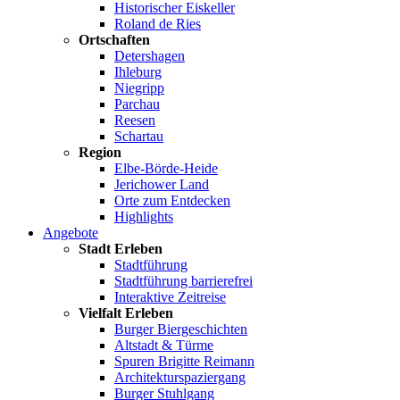
Historischer Eiskeller
Roland de Ries
Ortschaften
Detershagen
Ihleburg
Niegripp
Parchau
Reesen
Schartau
Region
Elbe-Börde-Heide
Jerichower Land
Orte zum Entdecken
Highlights
Angebote
Stadt Erleben
Stadtführung
Stadtführung barrierefrei
Interaktive Zeitreise
Vielfalt Erleben
Burger Biergeschichten
Altstadt & Türme
Spuren Brigitte Reimann
Architekturspaziergang
Burger Stuhlgang