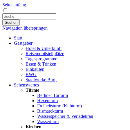
Seitenanfang
Suchen
Navigation überspringen
Start
Gastgeber
Hotel & Unterkunft
Reisemobilstellplätze
Tagesprogramme
Essen & Trinken
Einkaufen
BWG
Stadtwerke Burg
Sehenswertes
Türme
Berliner Torturm
Hexenturm
Freiheitsturm (Kuhturm)
Bismarckturm
Wasserspeicher & Verladekran
Wasserturm
Kirchen