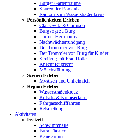
Burger Gartenträume
Spuren der Romanik
Radtour zum Wasserstraßenkreuz
Persönlichkeiten Erleben
Clausewitz & Garnison
Burgvogt zu Burg
Türmer Herrmanns
Nachtwächterrundgang
Der Trommler von Burg
Der Trommler von Burg für Kinder
Streifzug mit Frau Holle
Knecht Ruprecht
Mönchsführung
Szenen Erleben
Mystisch und Unheimlich
Region Erleben
Wasserstraßenkreuz
Kutsch- & Kremserfahrt
Fahrgastschifffahrten
Reiseleitung
Aktivitäten
Freizeit
Schwimmhalle
Burg Theater
Planetarium