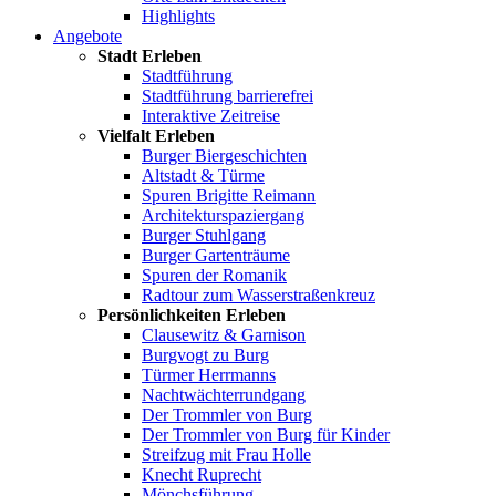
Highlights
Angebote
Stadt Erleben
Stadtführung
Stadtführung barrierefrei
Interaktive Zeitreise
Vielfalt Erleben
Burger Biergeschichten
Altstadt & Türme
Spuren Brigitte Reimann
Architekturspaziergang
Burger Stuhlgang
Burger Gartenträume
Spuren der Romanik
Radtour zum Wasserstraßenkreuz
Persönlichkeiten Erleben
Clausewitz & Garnison
Burgvogt zu Burg
Türmer Herrmanns
Nachtwächterrundgang
Der Trommler von Burg
Der Trommler von Burg für Kinder
Streifzug mit Frau Holle
Knecht Ruprecht
Mönchsführung