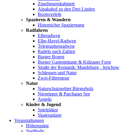
Zinnfigurenkabinett
Alpakahof zu den Drei Linden
Bootsverleih
Spazieren & Wandern
Historischer Spaziergang
Radfahren
Elberadweg
Elbe-Havel-Radweg
Telegraphenradweg
Radeln nach Zahlen
Burger Bogen
Burger Gartenträume & Külzauer Forst
Straße der Romanik: Magdeburg - Jerichow
Schleusen und Natur
Zwei-Fährentour
Natur
Naturschutzgebiet Bürgerholz
Niegripper & Parchauer See
Angeln
Kinder & Jugend
Spielplätze
Skateranlage
Veranstaltungen
Höhepunkte
Stadthalle