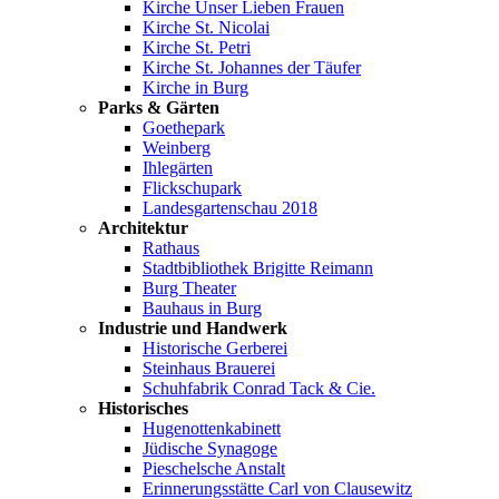
Kirche Unser Lieben Frauen
Kirche St. Nicolai
Kirche St. Petri
Kirche St. Johannes der Täufer
Kirche in Burg
Parks & Gärten
Goethepark
Weinberg
Ihlegärten
Flickschupark
Landesgartenschau 2018
Architektur
Rathaus
Stadtbibliothek Brigitte Reimann
Burg Theater
Bauhaus in Burg
Industrie und Handwerk
Historische Gerberei
Steinhaus Brauerei
Schuhfabrik Conrad Tack & Cie.
Historisches
Hugenottenkabinett
Jüdische Synagoge
Pieschelsche Anstalt
Erinnerungsstätte Carl von Clausewitz