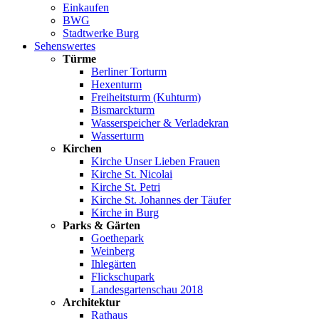
Einkaufen
BWG
Stadtwerke Burg
Sehenswertes
Türme
Berliner Torturm
Hexenturm
Freiheitsturm (Kuhturm)
Bismarckturm
Wasserspeicher & Verladekran
Wasserturm
Kirchen
Kirche Unser Lieben Frauen
Kirche St. Nicolai
Kirche St. Petri
Kirche St. Johannes der Täufer
Kirche in Burg
Parks & Gärten
Goethepark
Weinberg
Ihlegärten
Flickschupark
Landesgartenschau 2018
Architektur
Rathaus