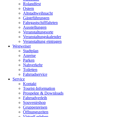
Rolandfest
Ostern
Altstadtweihnacht
Gästeführungen
Fahrgastschifffahrten
Ausstellungen
Veranstaltungsorte
Veranstaltungskalender
Veranstaltung eintragen
Wegweiser
Stadtplan
Anreise
Parken
Nahverkehr
Toiletten
Fahrradservice
Service
Kontakt
Tourist-Information
Prospekte & Downloads
Fahrradverleih
Souvenirshop
Gruppenreisen
Öffnungszeiten
Virtuell erleben