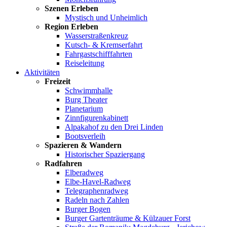
Szenen Erleben
Mystisch und Unheimlich
Region Erleben
Wasserstraßenkreuz
Kutsch- & Kremserfahrt
Fahrgastschifffahrten
Reiseleitung
Aktivitäten
Freizeit
Schwimmhalle
Burg Theater
Planetarium
Zinnfigurenkabinett
Alpakahof zu den Drei Linden
Bootsverleih
Spazieren & Wandern
Historischer Spaziergang
Radfahren
Elberadweg
Elbe-Havel-Radweg
Telegraphenradweg
Radeln nach Zahlen
Burger Bogen
Burger Gartenträume & Külzauer Forst