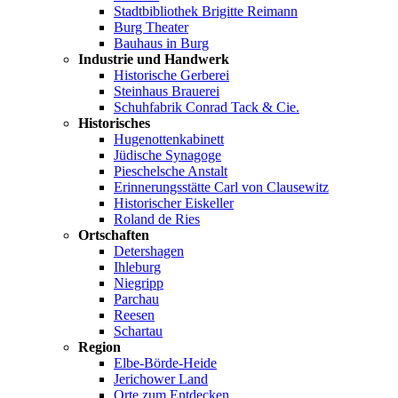
Stadtbibliothek Brigitte Reimann
Burg Theater
Bauhaus in Burg
Industrie und Handwerk
Historische Gerberei
Steinhaus Brauerei
Schuhfabrik Conrad Tack & Cie.
Historisches
Hugenottenkabinett
Jüdische Synagoge
Pieschelsche Anstalt
Erinnerungsstätte Carl von Clausewitz
Historischer Eiskeller
Roland de Ries
Ortschaften
Detershagen
Ihleburg
Niegripp
Parchau
Reesen
Schartau
Region
Elbe-Börde-Heide
Jerichower Land
Orte zum Entdecken