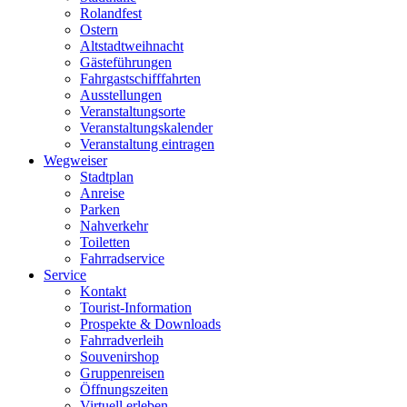
Rolandfest
Ostern
Altstadtweihnacht
Gästeführungen
Fahrgastschifffahrten
Ausstellungen
Veranstaltungsorte
Veranstaltungskalender
Veranstaltung eintragen
Wegweiser
Stadtplan
Anreise
Parken
Nahverkehr
Toiletten
Fahrradservice
Service
Kontakt
Tourist-Information
Prospekte & Downloads
Fahrradverleih
Souvenirshop
Gruppenreisen
Öffnungszeiten
Virtuell erleben