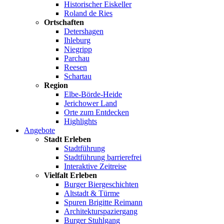
Historischer Eiskeller
Roland de Ries
Ortschaften
Detershagen
Ihleburg
Niegripp
Parchau
Reesen
Schartau
Region
Elbe-Börde-Heide
Jerichower Land
Orte zum Entdecken
Highlights
Angebote
Stadt Erleben
Stadtführung
Stadtführung barrierefrei
Interaktive Zeitreise
Vielfalt Erleben
Burger Biergeschichten
Altstadt & Türme
Spuren Brigitte Reimann
Architekturspaziergang
Burger Stuhlgang