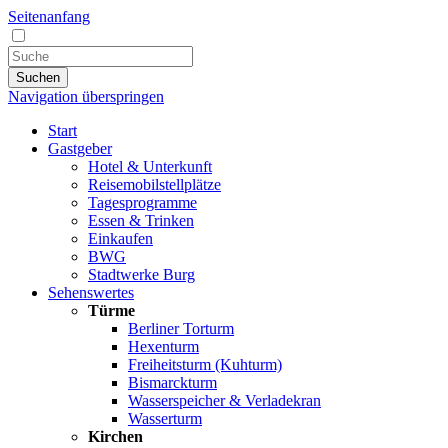
Seitenanfang
Suchen
Navigation überspringen
Start
Gastgeber
Hotel & Unterkunft
Reisemobilstellplätze
Tagesprogramme
Essen & Trinken
Einkaufen
BWG
Stadtwerke Burg
Sehenswertes
Türme
Berliner Torturm
Hexenturm
Freiheitsturm (Kuhturm)
Bismarckturm
Wasserspeicher & Verladekran
Wasserturm
Kirchen