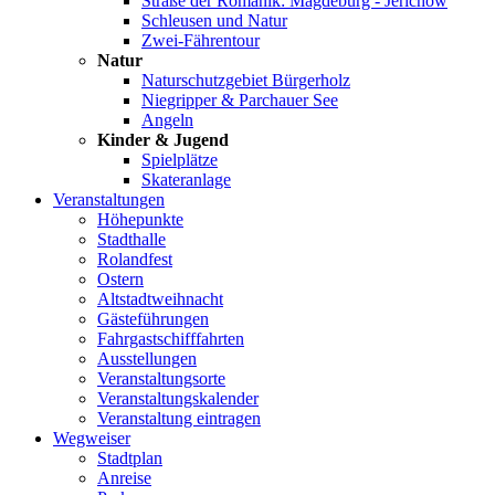
Straße der Romanik: Magdeburg - Jerichow
Schleusen und Natur
Zwei-Fährentour
Natur
Naturschutzgebiet Bürgerholz
Niegripper & Parchauer See
Angeln
Kinder & Jugend
Spielplätze
Skateranlage
Veranstaltungen
Höhepunkte
Stadthalle
Rolandfest
Ostern
Altstadtweihnacht
Gästeführungen
Fahrgastschifffahrten
Ausstellungen
Veranstaltungsorte
Veranstaltungskalender
Veranstaltung eintragen
Wegweiser
Stadtplan
Anreise