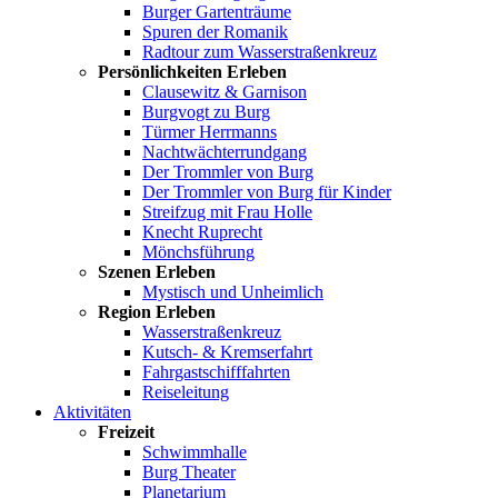
Burger Gartenträume
Spuren der Romanik
Radtour zum Wasserstraßenkreuz
Persönlichkeiten Erleben
Clausewitz & Garnison
Burgvogt zu Burg
Türmer Herrmanns
Nachtwächterrundgang
Der Trommler von Burg
Der Trommler von Burg für Kinder
Streifzug mit Frau Holle
Knecht Ruprecht
Mönchsführung
Szenen Erleben
Mystisch und Unheimlich
Region Erleben
Wasserstraßenkreuz
Kutsch- & Kremserfahrt
Fahrgastschifffahrten
Reiseleitung
Aktivitäten
Freizeit
Schwimmhalle
Burg Theater
Planetarium