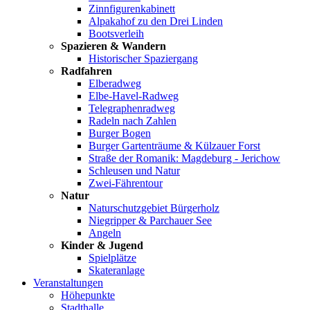
Zinnfigurenkabinett
Alpakahof zu den Drei Linden
Bootsverleih
Spazieren & Wandern
Historischer Spaziergang
Radfahren
Elberadweg
Elbe-Havel-Radweg
Telegraphenradweg
Radeln nach Zahlen
Burger Bogen
Burger Gartenträume & Külzauer Forst
Straße der Romanik: Magdeburg - Jerichow
Schleusen und Natur
Zwei-Fährentour
Natur
Naturschutzgebiet Bürgerholz
Niegripper & Parchauer See
Angeln
Kinder & Jugend
Spielplätze
Skateranlage
Veranstaltungen
Höhepunkte
Stadthalle