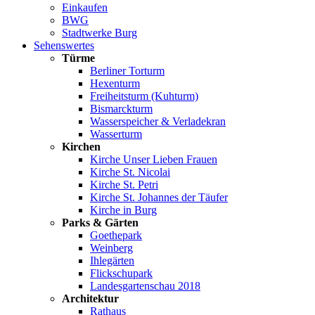
Einkaufen
BWG
Stadtwerke Burg
Sehenswertes
Türme
Berliner Torturm
Hexenturm
Freiheitsturm (Kuhturm)
Bismarckturm
Wasserspeicher & Verladekran
Wasserturm
Kirchen
Kirche Unser Lieben Frauen
Kirche St. Nicolai
Kirche St. Petri
Kirche St. Johannes der Täufer
Kirche in Burg
Parks & Gärten
Goethepark
Weinberg
Ihlegärten
Flickschupark
Landesgartenschau 2018
Architektur
Rathaus