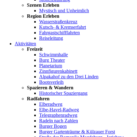
Szenen Erleben
Mystisch und Unheimlich
Region Erleben
Wasserstraßenkreuz
Kutsch- & Kremserfahrt
Fahrgastschifffahrten
Reiseleitung
Aktivitäten
Freizeit
Schwimmhalle
Burg Theater
Planetarium
Zinnfigurenkabinett
Alpakahof zu den Drei Linden
Bootsverleih
Spazieren & Wandern
Historischer Spaziergang
Radfahren
Elberadweg
Elbe-Havel-Radweg
Telegraphenradweg
Radeln nach Zahlen
Burger Bogen
Burger Gartenträume & Külzauer Forst