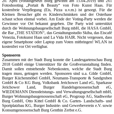
20. April (vorausgesetzt Burg gewinnt am 15.04.2019) und 2x1
Fotoshooting „Portait & Beauty“ von Foto Kunst Haas. Für
kostenfreie Verpflegung (Eis, Pizza u.v.m.) ist gesorgt. Für die
Kleinen Besucher gibt es Kinderschminken und der Osterhase
schaut schon einmal vorbei. Am Ende der Voting-Party werden die
Gewinner vor Ort bekannt gegeben. Die Party wird unterstützt
durch die Wohnungsbaugesellschaft Burg mbH, die HASA GmbH,
die Bar „THE STATION“, das Gestaltungsstudio Skiba, das Eiscafé
Venezia, Fotokunst Haas und La Vida HAIR. Nicht vergessen, dass
eigene Smartphone oder Laptop zum Voten mitbringen! WLAN ist
kostenfrei vor Ort verfügbar.
Sponsoren
Zusammen mit der Stadt Burg konnte die Landesgartenschau Burg
2018 GmbH einige Unterstützer für die Großveranstaltung finden.
Damit sollen entstehende Nebenkosten, welche die Stadt Burg
tragen muss, getragen werden. Sponsoren sind u.a. Gilde GmbH,
Burger Küchenmöbel GmbH, Neumann-Transporte & Sandgruben
GmbH & Co KG Burg, Volksbank Jerichower Land eG, Sparkasse
Jerichower Land, Burger Handelsgenossenschaft eG,
WIEDEMANN Dienstleistungs- und Verwaltungsgesellschaft mbH,
Burger Wohnungsbaugenossenschaft eG, Progroup AG, Stadtwerke
Burg GmbH, Otto Kittel GmbH & Co. Garten- Landschafts- und
Sportplatzbau KG, Burger Industrie- und Gewerbeverein e.V. sowie
Konsumgenossenschaft Burg Genthin Zerbst e.G.