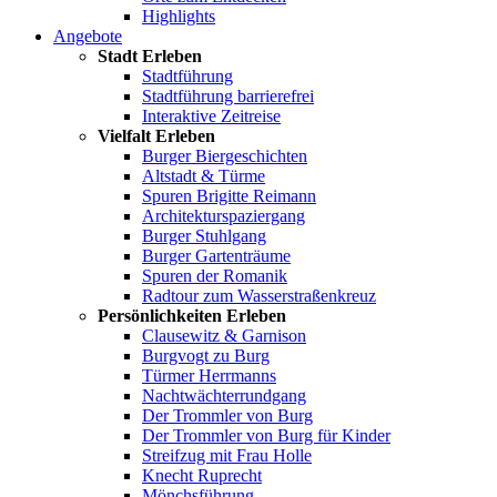
Highlights
Angebote
Stadt Erleben
Stadtführung
Stadtführung barrierefrei
Interaktive Zeitreise
Vielfalt Erleben
Burger Biergeschichten
Altstadt & Türme
Spuren Brigitte Reimann
Architekturspaziergang
Burger Stuhlgang
Burger Gartenträume
Spuren der Romanik
Radtour zum Wasserstraßenkreuz
Persönlichkeiten Erleben
Clausewitz & Garnison
Burgvogt zu Burg
Türmer Herrmanns
Nachtwächterrundgang
Der Trommler von Burg
Der Trommler von Burg für Kinder
Streifzug mit Frau Holle
Knecht Ruprecht
Mönchsführung