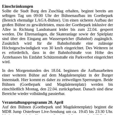
Einschränkungen
Sollte die Stadt Burg den Zuschlag erhalten, beginnt bereits am
selbigen Tag um 09:00 Uhr der Bühnenaufbau im Goethepark
(Bereich ehemalige LAGA-Bühne). Um einen sicheren Aufbau der
großen Bühne zu gewährleisten, muss der Goethepark inklusive der
Allee in Richtung Landratsamt leider bis zum 22.04. gesperrt
werden. Die Ehrenanlagen, die Skateranlage sowie der Spielplatz
sind über den Eingang am Wasserspeicher (Bahnhof) zugänglich.
Zusätzlich wird für die Bahnhofstraße eine zulässige
Höchstgeschwindigkeit von 30 km/h eingerichtet. Des Weiteren ist
es erforderlich, dass in der Bahnhofstraße von Höhe des
Ärztehauses bis Einfahrt Schützenstraße ein Parkverbot eingerichtet
wird.
In den Morgenstunden des 18.04. beginnen die Aufbauarbeiten
einer weiteren Bühne auf dem Magdalenenplatz in der Burger
Innenstadt. Hier kommt es daher zu zeitweiligen Sperrungen. Beide
Bühnen (Goethepark und Magdalenenplatz) werden bis
einschließlich Montag, den 22.04. zurückgebaut. Danach sind diese
Bereiche wieder vollständig passierbar.
Veranstaltungsprogramm 20. April
Auf den Bühnen (Goethepark und Magdalenenplatz) beginnt die
MDR Jump Osterfeuer Live-Sendung um ca. 19:45 bis 23:30 Uhr.