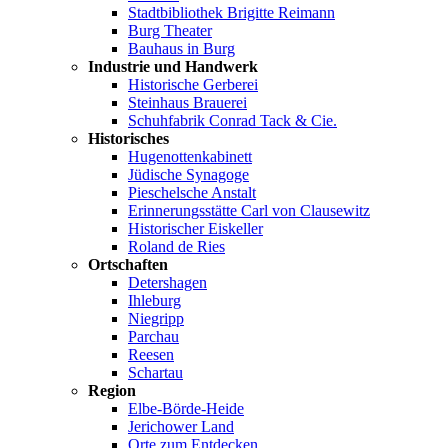
Stadtbibliothek Brigitte Reimann
Burg Theater
Bauhaus in Burg
Industrie und Handwerk
Historische Gerberei
Steinhaus Brauerei
Schuhfabrik Conrad Tack & Cie.
Historisches
Hugenottenkabinett
Jüdische Synagoge
Pieschelsche Anstalt
Erinnerungsstätte Carl von Clausewitz
Historischer Eiskeller
Roland de Ries
Ortschaften
Detershagen
Ihleburg
Niegripp
Parchau
Reesen
Schartau
Region
Elbe-Börde-Heide
Jerichower Land
Orte zum Entdecken