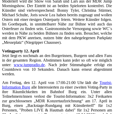
Moderiert wird die Show von Sarah und Lars aus der MDR Jump
Morningshow. Der Eintritt ist an beiden Spielorten kostenfrei. Die
Künstler sind vielversprechend: Bonny Tyler, Christina Stürmer,
Michael Schulte, Joris sowie Lea haben bereits zugesagt und wollen
Ostern mit einer riesigen Osterparty feiern. Weitere Künstler folgen.
Im Goethepark, in unmittelbarer Nähe zur Bühne wird auch das
Osterfeuer zu finden sein. Gastronomische Versorgung sowie WC´s
werden in Nähe zu beiden Bühnen zu finden sein. Besucher, welche
mit dem PKW anreisen, nutzen bitte den nahegelegenen Parkplatz
„Messeplatz“ (Niegripper Chaussee).
Votingparty 12. April
Jetzt liegt es nochmals an den Burgerinnen, Burgern und allen Fans
in der gesamten Region. Abstimmen kann jeder so oft wie möglich
unter:
www.jumpradio.de
. Nach jeder Stimmabgabe erfolgt ein
Countdown von 10 Sekunden. Danach kann erneut abgestimmt
werden.
Am Freitag, den 12. April von 17:00-21:00 Uhr lädt die
Tourist-
Information Burg
alle Interessierten zu einer zweiten Voting-Party in
ihre Räumlichkeiten im Bahnhof Burg ein. Unter allen
Teilnehmern/innen verlost die Tourist-Information: 3x2 Freikarten
zur geschlossenen „MDR Konzertaufzeichnung“ am 17. April in
Burg, einen „Backstage-Rundgang mit Künstlertreff" für 1x2
Personen, "Proben LIVE & Hautnah dabei" für 1x2 Personen am