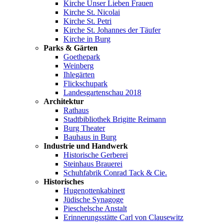
Kirche Unser Lieben Frauen
Kirche St. Nicolai
Kirche St. Petri
Kirche St. Johannes der Täufer
Kirche in Burg
Parks & Gärten
Goethepark
Weinberg
Ihlegärten
Flickschupark
Landesgartenschau 2018
Architektur
Rathaus
Stadtbibliothek Brigitte Reimann
Burg Theater
Bauhaus in Burg
Industrie und Handwerk
Historische Gerberei
Steinhaus Brauerei
Schuhfabrik Conrad Tack & Cie.
Historisches
Hugenottenkabinett
Jüdische Synagoge
Pieschelsche Anstalt
Erinnerungsstätte Carl von Clausewitz