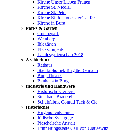
Kirche Unser Lieben Frauen
Kirche St. Nicolai
Kirche St. Petri
Kirche St. Johannes der Täufer
Kirche in Burg
Parks & Gärten
Goethepark
Weinberg
Ihlegärten
Flickschupark
Landesgartenschau 2018
Architektur
Rathaus
Stadtbibliothek Brigitte Reimann
Burg Theater
Bauhaus in Burg
Industrie und Handwerk
Historische Gerberei
Steinhaus Brauerei
Schuhfabrik Conrad Tack & Cie.
Historisches
Hugenottenkabinett
Jüdische Synagoge
Pieschelsche Anstalt
Erinnerungsstätte Carl von Clausewitz