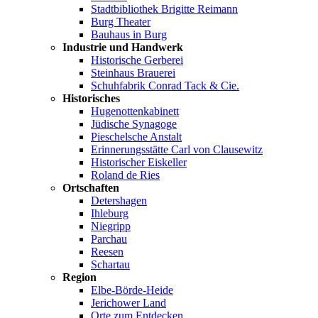
Stadtbibliothek Brigitte Reimann
Burg Theater
Bauhaus in Burg
Industrie und Handwerk
Historische Gerberei
Steinhaus Brauerei
Schuhfabrik Conrad Tack & Cie.
Historisches
Hugenottenkabinett
Jüdische Synagoge
Pieschelsche Anstalt
Erinnerungsstätte Carl von Clausewitz
Historischer Eiskeller
Roland de Ries
Ortschaften
Detershagen
Ihleburg
Niegripp
Parchau
Reesen
Schartau
Region
Elbe-Börde-Heide
Jerichower Land
Orte zum Entdecken