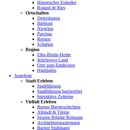
Historischer Eiskeller
Roland de Ries
Ortschaften
Detershagen
Ihleburg
Niegripp
Parchau
Reesen
Schartau
Region
Elbe-Börde-Heide
Jerichower Land
Orte zum Entdecken
Highlights
Angebote
Stadt Erleben
Stadtführung
Stadtführung barrierefrei
Interaktive Zeitreise
Vielfalt Erleben
Burger Biergeschichten
Altstadt & Türme
Spuren Brigitte Reimann
Architekturspaziergang
Burger Stuhlgang