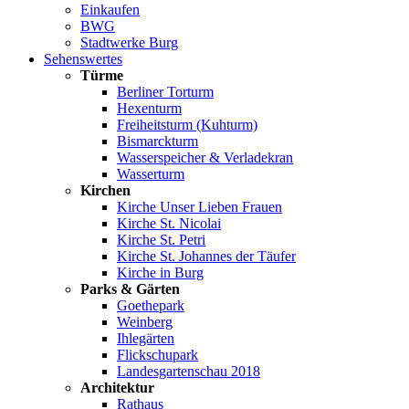
Einkaufen
BWG
Stadtwerke Burg
Sehenswertes
Türme
Berliner Torturm
Hexenturm
Freiheitsturm (Kuhturm)
Bismarckturm
Wasserspeicher & Verladekran
Wasserturm
Kirchen
Kirche Unser Lieben Frauen
Kirche St. Nicolai
Kirche St. Petri
Kirche St. Johannes der Täufer
Kirche in Burg
Parks & Gärten
Goethepark
Weinberg
Ihlegärten
Flickschupark
Landesgartenschau 2018
Architektur
Rathaus