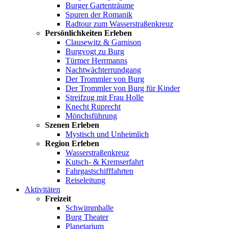
Burger Gartenträume
Spuren der Romanik
Radtour zum Wasserstraßenkreuz
Persönlichkeiten Erleben
Clausewitz & Garnison
Burgvogt zu Burg
Türmer Herrmanns
Nachtwächterrundgang
Der Trommler von Burg
Der Trommler von Burg für Kinder
Streifzug mit Frau Holle
Knecht Ruprecht
Mönchsführung
Szenen Erleben
Mystisch und Unheimlich
Region Erleben
Wasserstraßenkreuz
Kutsch- & Kremserfahrt
Fahrgastschifffahrten
Reiseleitung
Aktivitäten
Freizeit
Schwimmhalle
Burg Theater
Planetarium