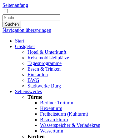
Seitenanfang
Suchen
Navigation überspringen
Start
Gastgeber
Hotel & Unterkunft
Reisemobilstellplätze
Tagesprogramme
Essen & Trinken
Einkaufen
BWG
Stadtwerke Burg
Sehenswertes
Türme
Berliner Torturm
Hexenturm
Freiheitsturm (Kuhturm)
Bismarckturm
Wasserspeicher & Verladekran
Wasserturm
Kirchen