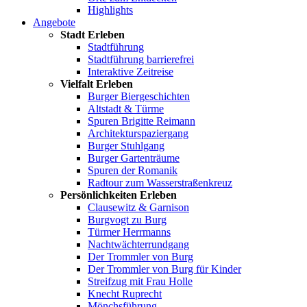
Highlights
Angebote
Stadt Erleben
Stadtführung
Stadtführung barrierefrei
Interaktive Zeitreise
Vielfalt Erleben
Burger Biergeschichten
Altstadt & Türme
Spuren Brigitte Reimann
Architekturspaziergang
Burger Stuhlgang
Burger Gartenträume
Spuren der Romanik
Radtour zum Wasserstraßenkreuz
Persönlichkeiten Erleben
Clausewitz & Garnison
Burgvogt zu Burg
Türmer Herrmanns
Nachtwächterrundgang
Der Trommler von Burg
Der Trommler von Burg für Kinder
Streifzug mit Frau Holle
Knecht Ruprecht
Mönchsführung