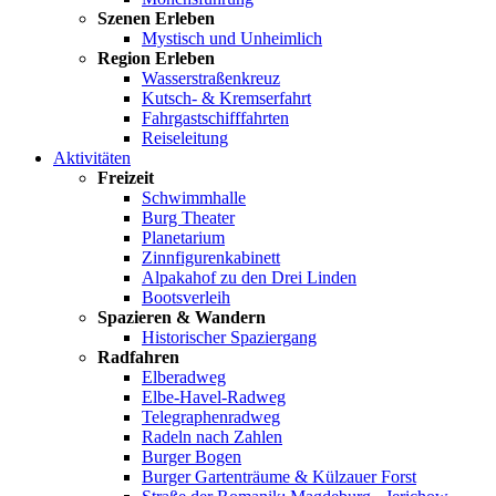
Szenen Erleben
Mystisch und Unheimlich
Region Erleben
Wasserstraßenkreuz
Kutsch- & Kremserfahrt
Fahrgastschifffahrten
Reiseleitung
Aktivitäten
Freizeit
Schwimmhalle
Burg Theater
Planetarium
Zinnfigurenkabinett
Alpakahof zu den Drei Linden
Bootsverleih
Spazieren & Wandern
Historischer Spaziergang
Radfahren
Elberadweg
Elbe-Havel-Radweg
Telegraphenradweg
Radeln nach Zahlen
Burger Bogen
Burger Gartenträume & Külzauer Forst