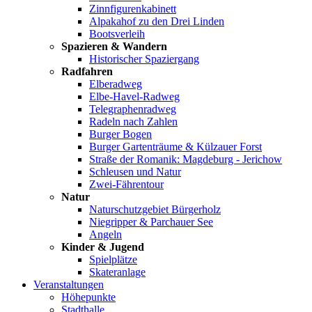
Zinnfigurenkabinett
Alpakahof zu den Drei Linden
Bootsverleih
Spazieren & Wandern
Historischer Spaziergang
Radfahren
Elberadweg
Elbe-Havel-Radweg
Telegraphenradweg
Radeln nach Zahlen
Burger Bogen
Burger Gartenträume & Külzauer Forst
Straße der Romanik: Magdeburg - Jerichow
Schleusen und Natur
Zwei-Fährentour
Natur
Naturschutzgebiet Bürgerholz
Niegripper & Parchauer See
Angeln
Kinder & Jugend
Spielplätze
Skateranlage
Veranstaltungen
Höhepunkte
Stadthalle