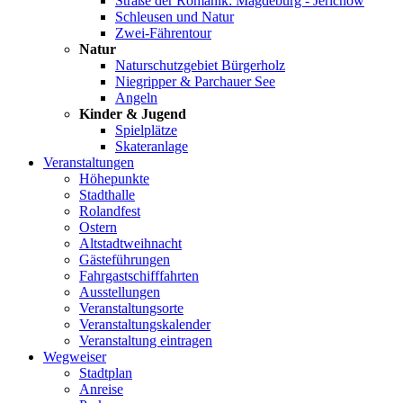
Straße der Romanik: Magdeburg - Jerichow
Schleusen und Natur
Zwei-Fährentour
Natur
Naturschutzgebiet Bürgerholz
Niegripper & Parchauer See
Angeln
Kinder & Jugend
Spielplätze
Skateranlage
Veranstaltungen
Höhepunkte
Stadthalle
Rolandfest
Ostern
Altstadtweihnacht
Gästeführungen
Fahrgastschifffahrten
Ausstellungen
Veranstaltungsorte
Veranstaltungskalender
Veranstaltung eintragen
Wegweiser
Stadtplan
Anreise