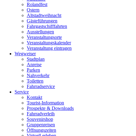
Rolandfest
Ostern
Altstadtweihnacht
Gästeführungen
Fahrgastschifffahrten
Ausstellungen
Veranstaltungsorte
Veranstaltungskalender
Veranstaltung eintragen
Wegweiser
Stadtplan
Anreise
Parken
Nahverkehr
Toiletten
Fahrradservice
Service
Kontakt
Tourist-Information
Prospekte & Downloads
Fahrradverleih
Souvenirshop
Gruppenreisen
Öffnungszeiten
Virtuell erleben