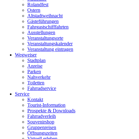
Rolandfest
Ostern
Altstadtweihnacht
Gästeführungen
Fahrgastschifffahrten
Ausstellungen
Veranstaltungsorte
Veranstaltungskalender
Veranstaltung eintragen
Wegweiser
Stadtplan
Anreise
Parken
Nahverkehr
Toiletten
Fahrradservice
Service
Kontakt
Tourist-Information
Prospekte & Downloads
Fahrradverleih
Souvenirshop
Gruppenreisen
Öffnungszeiten
Virtuell erleben