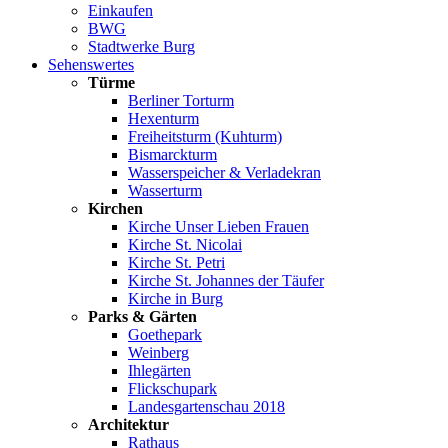
Einkaufen
BWG
Stadtwerke Burg
Sehenswertes
Türme
Berliner Torturm
Hexenturm
Freiheitsturm (Kuhturm)
Bismarckturm
Wasserspeicher & Verladekran
Wasserturm
Kirchen
Kirche Unser Lieben Frauen
Kirche St. Nicolai
Kirche St. Petri
Kirche St. Johannes der Täufer
Kirche in Burg
Parks & Gärten
Goethepark
Weinberg
Ihlegärten
Flickschupark
Landesgartenschau 2018
Architektur
Rathaus