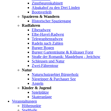
Zinnfigurenkabinett
Alpakahof zu den Drei Linden
Bootsverleih
Spazieren & Wandern
Historischer Spaziergang
Radfahren
Elberadweg
Elbe-Havel-Radweg
Telegraphenradweg
Radeln nach Zahlen
Burger Bogen
Burger Gartenträume & Külzauer Forst
Straße der Romanik: Magdeburg - Jerichow
Schleusen und Natur
Zwei-Fährentour
Natur
Naturschutzgebiet Bürgerholz
Niegripper & Parchauer See
Angeln
Kinder & Jugend
Spielplätze
Skateranlage
Veranstaltungen
Höhepunkte
Stadthalle