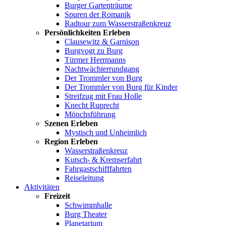
Burger Gartenträume
Spuren der Romanik
Radtour zum Wasserstraßenkreuz
Persönlichkeiten Erleben
Clausewitz & Garnison
Burgvogt zu Burg
Türmer Herrmanns
Nachtwächterrundgang
Der Trommler von Burg
Der Trommler von Burg für Kinder
Streifzug mit Frau Holle
Knecht Ruprecht
Mönchsführung
Szenen Erleben
Mystisch und Unheimlich
Region Erleben
Wasserstraßenkreuz
Kutsch- & Kremserfahrt
Fahrgastschifffahrten
Reiseleitung
Aktivitäten
Freizeit
Schwimmhalle
Burg Theater
Planetarium