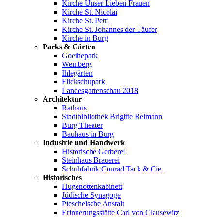
Kirche Unser Lieben Frauen
Kirche St. Nicolai
Kirche St. Petri
Kirche St. Johannes der Täufer
Kirche in Burg
Parks & Gärten
Goethepark
Weinberg
Ihlegärten
Flickschupark
Landesgartenschau 2018
Architektur
Rathaus
Stadtbibliothek Brigitte Reimann
Burg Theater
Bauhaus in Burg
Industrie und Handwerk
Historische Gerberei
Steinhaus Brauerei
Schuhfabrik Conrad Tack & Cie.
Historisches
Hugenottenkabinett
Jüdische Synagoge
Pieschelsche Anstalt
Erinnerungsstätte Carl von Clausewitz