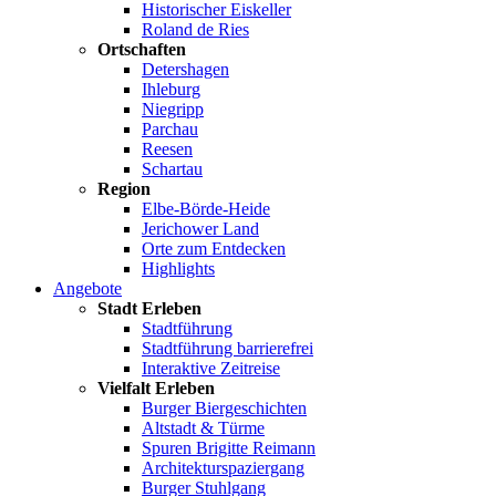
Historischer Eiskeller
Roland de Ries
Ortschaften
Detershagen
Ihleburg
Niegripp
Parchau
Reesen
Schartau
Region
Elbe-Börde-Heide
Jerichower Land
Orte zum Entdecken
Highlights
Angebote
Stadt Erleben
Stadtführung
Stadtführung barrierefrei
Interaktive Zeitreise
Vielfalt Erleben
Burger Biergeschichten
Altstadt & Türme
Spuren Brigitte Reimann
Architekturspaziergang
Burger Stuhlgang