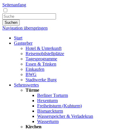
Seitenanfang
Suchen
Navigation überspringen
Start
Gastgeber
Hotel & Unterkunft
Reisemobilstellplätze
Tagesprogramme
Essen & Trinken
Einkaufen
BWG
Stadtwerke Burg
Sehenswertes
Türme
Berliner Torturm
Hexenturm
Freiheitsturm (Kuhturm)
Bismarckturm
Wasserspeicher & Verladekran
Wasserturm
Kirchen