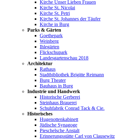
Kirche Unser Lieben Frauen
Kirche St. Nicolai
Kirche St. Petri
Kirche St. Johannes der Täufer
Kirche in Burg
Parks & Gärten
Goethepark
Weinberg
Ihlegärten
Flickschupark
Landesgartenschau 2018
Architektur
Rathaus
Stadtbibliothek Brigitte Reimann
Burg Theater
Bauhaus in Burg
Industrie und Handwerk
Historische Gerberei
Steinhaus Brauerei
Schuhfabrik Conrad Tack & Cie.
Historisches
Hugenottenkabinett
Jüdische Synagoge
Pieschelsche Anstalt
Erinnerungsstätte Carl von Clausewitz