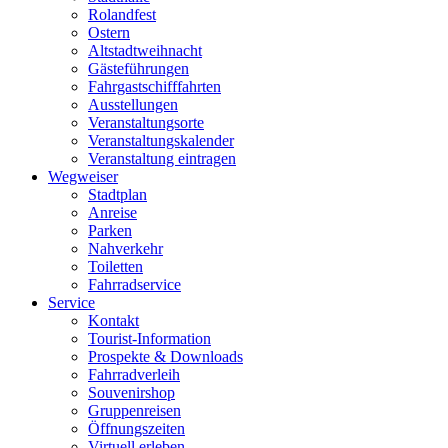
Rolandfest
Ostern
Altstadtweihnacht
Gästeführungen
Fahrgastschifffahrten
Ausstellungen
Veranstaltungsorte
Veranstaltungskalender
Veranstaltung eintragen
Wegweiser
Stadtplan
Anreise
Parken
Nahverkehr
Toiletten
Fahrradservice
Service
Kontakt
Tourist-Information
Prospekte & Downloads
Fahrradverleih
Souvenirshop
Gruppenreisen
Öffnungszeiten
Virtuell erleben