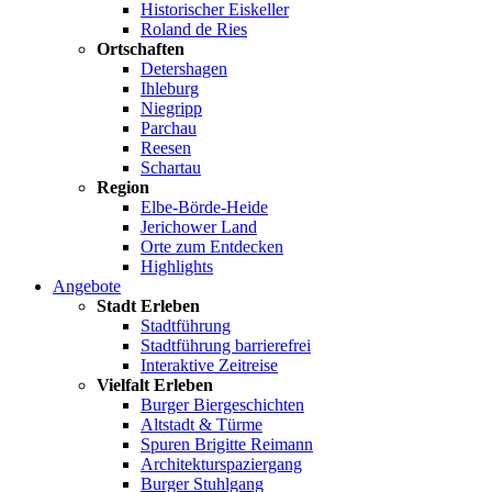
Historischer Eiskeller
Roland de Ries
Ortschaften
Detershagen
Ihleburg
Niegripp
Parchau
Reesen
Schartau
Region
Elbe-Börde-Heide
Jerichower Land
Orte zum Entdecken
Highlights
Angebote
Stadt Erleben
Stadtführung
Stadtführung barrierefrei
Interaktive Zeitreise
Vielfalt Erleben
Burger Biergeschichten
Altstadt & Türme
Spuren Brigitte Reimann
Architekturspaziergang
Burger Stuhlgang