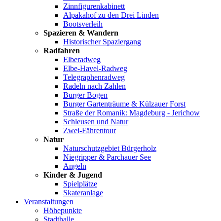
Zinnfigurenkabinett
Alpakahof zu den Drei Linden
Bootsverleih
Spazieren & Wandern
Historischer Spaziergang
Radfahren
Elberadweg
Elbe-Havel-Radweg
Telegraphenradweg
Radeln nach Zahlen
Burger Bogen
Burger Gartenträume & Külzauer Forst
Straße der Romanik: Magdeburg - Jerichow
Schleusen und Natur
Zwei-Fährentour
Natur
Naturschutzgebiet Bürgerholz
Niegripper & Parchauer See
Angeln
Kinder & Jugend
Spielplätze
Skateranlage
Veranstaltungen
Höhepunkte
Stadthalle