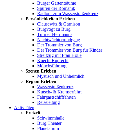
Burger Gartenträume
Spuren der Romanik
Radtour zum Wasserstraßenkreuz
Persönlichkeiten Erleben
Clausewitz & Garnison
Burgvogt zu Burg
Türmer Herrmanns
Nachtwächterrundgang
Der Trommler von Burg
Der Trommler von Burg für Kinder
Streifzug mit Frau Holle
Knecht Ruprecht
Mönchsführung
Szenen Erleben
Mystisch und Unheimlich
Region Erleben
Wasserstraßenkreuz
Kutsch- & Kremserfahrt
Fahrgastschifffahrten
Reiseleitung
Aktivitäten
Freizeit
Schwimmhalle
Burg Theater
Planetarium