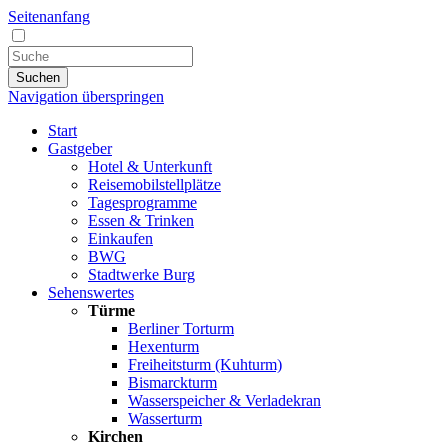
Seitenanfang
Suchen
Navigation überspringen
Start
Gastgeber
Hotel & Unterkunft
Reisemobilstellplätze
Tagesprogramme
Essen & Trinken
Einkaufen
BWG
Stadtwerke Burg
Sehenswertes
Türme
Berliner Torturm
Hexenturm
Freiheitsturm (Kuhturm)
Bismarckturm
Wasserspeicher & Verladekran
Wasserturm
Kirchen