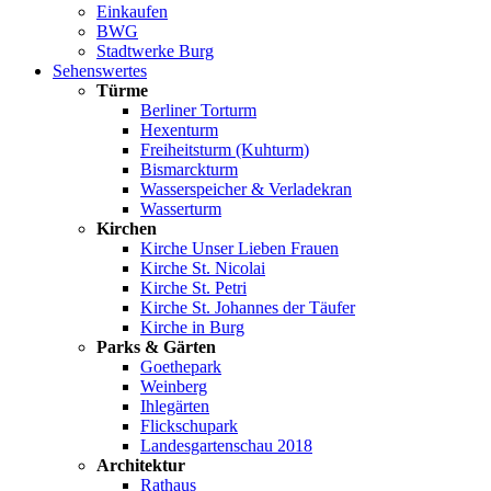
Einkaufen
BWG
Stadtwerke Burg
Sehenswertes
Türme
Berliner Torturm
Hexenturm
Freiheitsturm (Kuhturm)
Bismarckturm
Wasserspeicher & Verladekran
Wasserturm
Kirchen
Kirche Unser Lieben Frauen
Kirche St. Nicolai
Kirche St. Petri
Kirche St. Johannes der Täufer
Kirche in Burg
Parks & Gärten
Goethepark
Weinberg
Ihlegärten
Flickschupark
Landesgartenschau 2018
Architektur
Rathaus