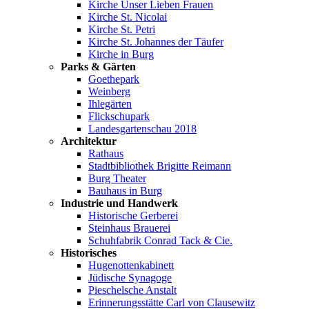
Kirche Unser Lieben Frauen
Kirche St. Nicolai
Kirche St. Petri
Kirche St. Johannes der Täufer
Kirche in Burg
Parks & Gärten
Goethepark
Weinberg
Ihlegärten
Flickschupark
Landesgartenschau 2018
Architektur
Rathaus
Stadtbibliothek Brigitte Reimann
Burg Theater
Bauhaus in Burg
Industrie und Handwerk
Historische Gerberei
Steinhaus Brauerei
Schuhfabrik Conrad Tack & Cie.
Historisches
Hugenottenkabinett
Jüdische Synagoge
Pieschelsche Anstalt
Erinnerungsstätte Carl von Clausewitz