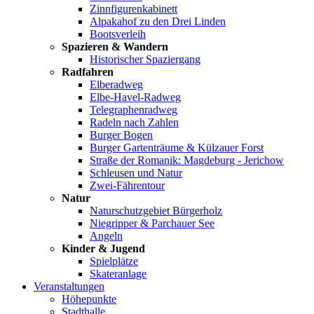
Zinnfigurenkabinett
Alpakahof zu den Drei Linden
Bootsverleih
Spazieren & Wandern
Historischer Spaziergang
Radfahren
Elberadweg
Elbe-Havel-Radweg
Telegraphenradweg
Radeln nach Zahlen
Burger Bogen
Burger Gartenträume & Külzauer Forst
Straße der Romanik: Magdeburg - Jerichow
Schleusen und Natur
Zwei-Fährentour
Natur
Naturschutzgebiet Bürgerholz
Niegripper & Parchauer See
Angeln
Kinder & Jugend
Spielplätze
Skateranlage
Veranstaltungen
Höhepunkte
Stadthalle