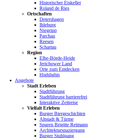
Historischer Eiskeller
Roland de Ries
Ortschaften
Detershagen
Ihleburg
Niegripp
Parchau
Reesen
Schartau
Region
Elbe-Börde-Heide
Jerichower Land
Orte zum Entdecken
Highlights
Angebote
Stadt Erleben
Stadtführung
Stadtführung barrierefrei
Interaktive Zeitreise
Vielfalt Erleben
Burger Biergeschichten
Altstadt & Türme
Spuren Brigitte Reimann
Architekturspaziergang
Burger Stuhlgang