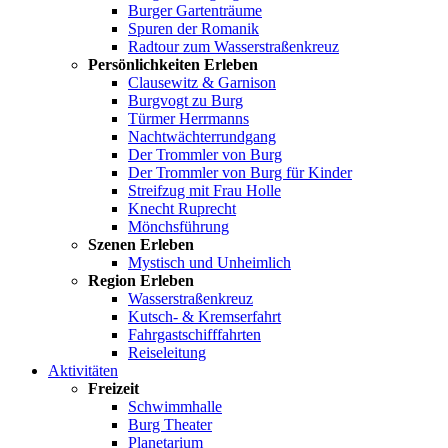
Burger Gartenträume
Spuren der Romanik
Radtour zum Wasserstraßenkreuz
Persönlichkeiten Erleben
Clausewitz & Garnison
Burgvogt zu Burg
Türmer Herrmanns
Nachtwächterrundgang
Der Trommler von Burg
Der Trommler von Burg für Kinder
Streifzug mit Frau Holle
Knecht Ruprecht
Mönchsführung
Szenen Erleben
Mystisch und Unheimlich
Region Erleben
Wasserstraßenkreuz
Kutsch- & Kremserfahrt
Fahrgastschifffahrten
Reiseleitung
Aktivitäten
Freizeit
Schwimmhalle
Burg Theater
Planetarium