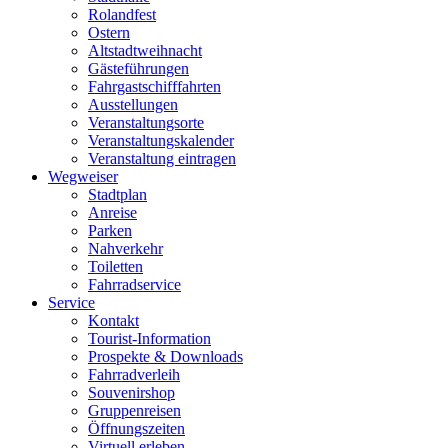
Rolandfest
Ostern
Altstadtweihnacht
Gästeführungen
Fahrgastschifffahrten
Ausstellungen
Veranstaltungsorte
Veranstaltungskalender
Veranstaltung eintragen
Wegweiser
Stadtplan
Anreise
Parken
Nahverkehr
Toiletten
Fahrradservice
Service
Kontakt
Tourist-Information
Prospekte & Downloads
Fahrradverleih
Souvenirshop
Gruppenreisen
Öffnungszeiten
Virtuell erleben