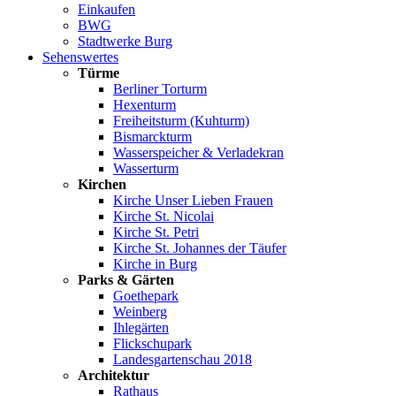
Einkaufen
BWG
Stadtwerke Burg
Sehenswertes
Türme
Berliner Torturm
Hexenturm
Freiheitsturm (Kuhturm)
Bismarckturm
Wasserspeicher & Verladekran
Wasserturm
Kirchen
Kirche Unser Lieben Frauen
Kirche St. Nicolai
Kirche St. Petri
Kirche St. Johannes der Täufer
Kirche in Burg
Parks & Gärten
Goethepark
Weinberg
Ihlegärten
Flickschupark
Landesgartenschau 2018
Architektur
Rathaus