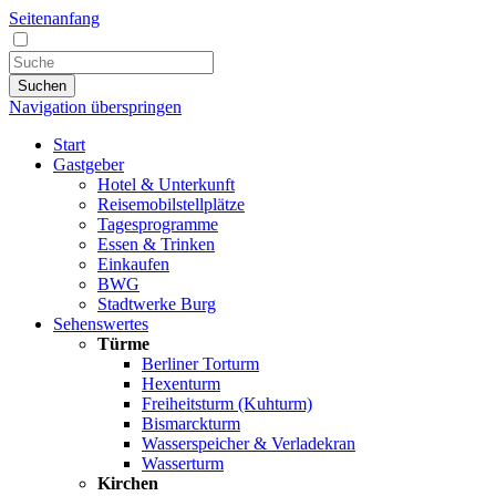
Seitenanfang
Suchen
Navigation überspringen
Start
Gastgeber
Hotel & Unterkunft
Reisemobilstellplätze
Tagesprogramme
Essen & Trinken
Einkaufen
BWG
Stadtwerke Burg
Sehenswertes
Türme
Berliner Torturm
Hexenturm
Freiheitsturm (Kuhturm)
Bismarckturm
Wasserspeicher & Verladekran
Wasserturm
Kirchen